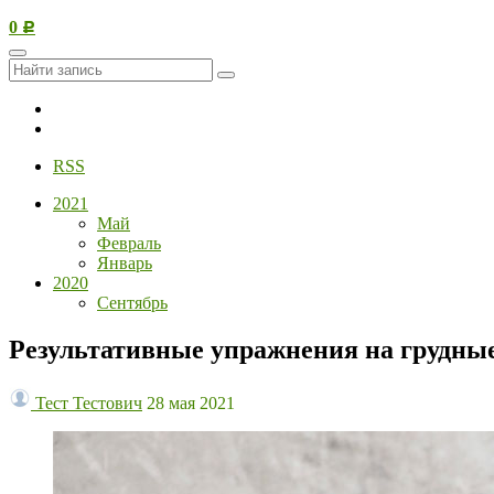
0
Р
Вернуться в магазин 65Fit
В блог
RSS
2021
Май
Февраль
Январь
2020
Сентябрь
​Результативные упражнения на грудн
Тест Тестович
28 мая 2021