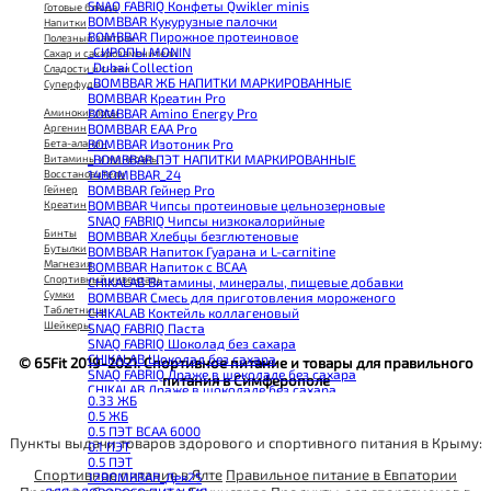
SNAQ FABRIQ Конфеты Qwikler minis
Готовые блюда
BOMBBAR Кукурузные палочки
Напитки
BOMBBAR Пирожное протеиновое
Полезный завтрак
_CИРОПЫ MONIN
Сахар и сахарозаменители
_Dubai Collection
Сладости и снеки
_BOMBBAR ЖБ НАПИТКИ МАРКИРОВАННЫЕ
Суперфуды
BOMBBAR Креатин Pro
Аминокислоты
BOMBBAR Amino Energy Pro
Аргенин
BOMBBAR EAA Pro
Бета-аланин
BOMBBAR Изотоник Pro
Витамины и минералы
_BOMBBAR ПЭТ НАПИТКИ МАРКИРОВАННЫЕ
Восстановители
14BOMBBAR_24
Гейнер
BOMBBAR Гейнер Pro
Креатин
BOMBBAR Чипсы протеиновые цельнозерновые
SNAQ FABRIQ Чипсы низкокалорийные
Бинты
BOMBBAR Хлебцы безглютеновые
Бутылки
BOMBBAR Напиток Гуарана и L-carnitine
Магнезия
BOMBBAR Напиток с BCAA
Спортивный инвентарь
CHIKALAB Витамины, минералы, пищевые добавки
Сумки
BOMBBAR Смесь для приготовления мороженого
Таблетницы
CHIKALAB Коктейль коллагеновый
Шейкеры
SNAQ FABRIQ Паста
SNAQ FABRIQ Шоколад без сахара
CHIKALAB Шоколад без сахара
© 65Fit 2019-2021. Спортивное питание и товары для правильного
SNAQ FABRIQ Драже в шоколаде без сахара
питания в Симферополе
CHIKALAB Драже в шоколаде без сахара
0.33 ЖБ
BOMBBAR Каша овсяная с белком
0.5 ЖБ
BOMBBAR Джем низкокалорийный
0.5 ПЭТ ВСАА 6000
BOMBBAR Сахарозаменитель
Пункты выдачи товаров здорового и спортивного питания в Крыму:
0.1 ПЭТ
BOMBBAR Паста
0.5 ПЭТ
CHIKALAB Паста
Спортивное питание в Ялте
Правильное питание в Евпатории
12BOMBBAR_Дек25
CHIKALAB Смеси для выпечки