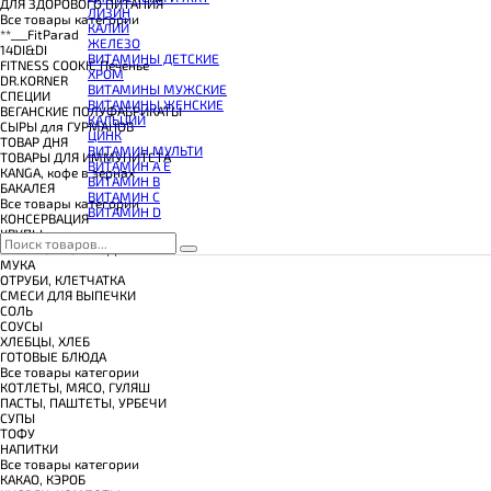
КОЭНЗИМ Q10
ДЛЯ ЗДОРОВОГО ПИТАНИЯ
ЛИЗИН
КРЕАТИН
Все товары категории
КАЛИЙ
ПОЛЕЗНЫЕ ЖИРЫ
**___FitParad
ЖЕЛЕЗО
ПРОТЕИН
14DI&DI
ВИТАМИНЫ ДЕТСКИЕ
ПРОТЕИНОВОЕ ПЕЧЕНЬЕ
FITNESS COOKIE Печенье
ХРОМ
ПРОТЕИНОВЫЕ БАТОНЧИКИ
DR.KORNER
ВИТАМИНЫ МУЖСКИЕ
ПРОТЕИНОВЫЕ КАШИ
СПЕЦИИ
ВИТАМИНЫ ЖЕНСКИЕ
ТЕСТОБУСТЕРЫ
ВЕГАНСКИЕ ПОЛУФАБРИКАТЫ
КАЛЬЦИЙ
ЦИТРУЛЛИН МАЛАТ
СЫРЫ для ГУРМАНОВ
ЦИНК
ПРЕДТРЕНИРОВОЧНЫЕ КОМПЛЕКСЫ
TОВАР ДНЯ
ВИТАМИН МУЛЬТИ
ЭНЕРГЕТИКИ И ЖИРОСЖИГАТЕЛИ#
TОВАРЫ ДЛЯ ИММУНИТЕТА
ВИТАМИН A E
КANGA, кофе в зернах
ВИТАМИН B
БАКАЛЕЯ
ВИТАМИН C
Все товары категории
ВИТАМИН D
КОНСЕРВАЦИЯ
КРУПЫ
МАКАРОННЫЕ ИЗДЕЛИЯ
МУКА
ОТРУБИ, КЛЕТЧАТКА
СМЕСИ ДЛЯ ВЫПЕЧКИ
СОЛЬ
СОУСЫ
ХЛЕБЦЫ, ХЛЕБ
ГОТОВЫЕ БЛЮДА
Все товары категории
КОТЛЕТЫ, МЯСО, ГУЛЯШ
ПАСТЫ, ПАШТЕТЫ, УРБЕЧИ
СУПЫ
ТОФУ
НАПИТКИ
Все товары категории
КАКАО, КЭРОБ