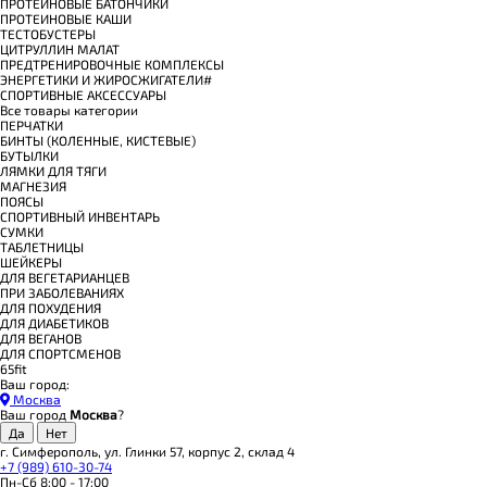
ПРОТЕИНОВЫЕ БАТОНЧИКИ
ПРОТЕИНОВЫЕ КАШИ
ТЕСТОБУСТЕРЫ
ЦИТРУЛЛИН МАЛАТ
ПРЕДТРЕНИРОВОЧНЫЕ КОМПЛЕКСЫ
ЭНЕРГЕТИКИ И ЖИРОСЖИГАТЕЛИ#
СПОРТИВНЫЕ АКСЕССУАРЫ
Все товары категории
ПЕРЧАТКИ
БИНТЫ (КОЛЕННЫЕ, КИСТЕВЫЕ)
БУТЫЛКИ
ЛЯМКИ ДЛЯ ТЯГИ
МАГНЕЗИЯ
ПОЯСЫ
СПОРТИВНЫЙ ИНВЕНТАРЬ
СУМКИ
ТАБЛЕТНИЦЫ
ШЕЙКЕРЫ
ДЛЯ ВЕГЕТАРИАНЦЕВ
ПРИ ЗАБОЛЕВАНИЯХ
ДЛЯ ПОХУДЕНИЯ
ДЛЯ ДИАБЕТИКОВ
ДЛЯ ВЕГАНОВ
ДЛЯ СПОРТСМЕНОВ
65fit
Ваш город:
Москва
Ваш город
Москва
?
г. Симферополь, ул. Глинки 57, корпус 2, склад 4
+7 (989) 610-30-74
Пн-Сб 8:00 - 17:00