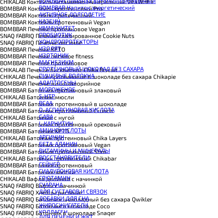
BOMBBAR Лимонад витаминизированный
CHIKALAB Коктейль витаминно-минеральный VitaWHEY
BOMBBAR Напиток энергетический
BOMBBAR Коктейль протеиновый Pro
АКТИВНОЕ ДОЛГОЛЕТИЕ
BOMBBAR Коктейль протеиновый
КАЗЕИН
BOMBBAR Коктейль протеиновый Vegan
ИММУНИТЕТ
BOMBBAR Печенье протеиновое Vegan
ПРОБИОТИК
SNAQ FABRIQ Печенье глазированное Cookie Nuts
ХОНДРОПРОТЕКТОРЫ
SNAQ FABRIQ Печенье овсяное
ИЗОЛЯТ
BOMBBAR Печенье KETO
ИЗОТОНИК
BOMBBAR Печенье овсяное fitness
МАГНЕЗИУМ
BOMBBAR Печенье протеиновое
ПРОТЕИНОВЫЙ ШОКОЛАД БЕЗ САХАРА
CHIKALAB Печенье бисквитное Chika Biscuit
ПИЩЕВЫЕ ВОЛОКНА
CHIKALAB Печенье протеиновое в шоколаде без сахара Chikapie
АДАПТОГЕНЫ
BOMBBAR Печенье низкокалорийное
МОРОЖЕНОЕ
BOMBBAR Батончик протеиновый злаковый
5-HTP
CHIKALAB Батончик-мюсли
BCAA
BOMBBAR Батончик протеиновый в шоколаде
D-АСПАРГИНОВАЯ КИСЛОТА
BOMBBAR Батончик протеиновый Crunch
GABA
CHIKALAB Батончик с нугой
L-КАРНИТИН
BOMBBAR Батончик протеиновый ореховый
АМИНОКИСЛОТЫ
BOMBBAR Батончик KETO
АРГИНИН
CHIKALAB Батончик протеиновый Chika Layers
БЕТА-АЛАНИН
BOMBBAR Батончик протеиновый Vegan
ВИТАМИНЫ И МИНЕРАЛЫ
BOMBBAR Батончик протеиновый Slim
ВОССТАНОВИТЕЛИ
CHIKALAB Батончик протеиновый Chikabar
ГЕЙНЕР
BOMBBAR Батончик протеиновый
ГИАЛУРОНОВАЯ КИСЛОТА
BOMBBAR Батончик-мюсли
ГЛЮТАМИН
CHIKALAB Вафля двойная с начинкой
ГУАРАНА
SNAQ FABRIQ Вафли с начинкой
ДЛЯ СУСТАВОВ И СВЯЗОК
SNAQ FABRIQ Хлебцы рисовые
ДОБАВКИ ДЛЯ СНА
SNAQ FABRIQ Батончик шоколадный без сахара Qwikler
ЖИРОСЖИГАТЕЛИ
SNAQ FABRIQ Батончик в шоколаде Coco
КОЛЛАГЕН
SNAQ FABRIQ Батончик в шоколаде Snaqer
ДЛЯ ПЕЧЕНИ И ЖКТ