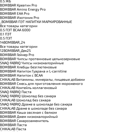
0.5 ЖБ
BOMBBAR Креатин Pro
BOMBBAR Amino Energy Pro
BOMBBAR EAA Pro
BOMBBAR Изотоник Pro
_BOMBBAR ПЭТ НАПИТКИ МАРКИРОВАННЫЕ
Все товары категории
0.5 ПЭТ ВСАА 6000
0.1 ПЭТ
0.5 ПЭТ
14BOMBBAR_24
Все товары категории
12BOMBBAR_Дек25
BOMBBAR Гейнер Pro
BOMBBAR Чипсы протеиновые цельнозерновые
SNAQ FABRIQ Чипсы низкокалорийные
BOMBBAR Хлебцы безглютеновые
BOMBBAR Напиток Гуарана и L-carnitine
BOMBBAR Напиток с BCAA
CHIKALAB Витамины, минералы, пищевые добавки
BOMBBAR Смесь для приготовления мороженого
CHIKALAB Коктейль коллагеновый
SNAQ FABRIQ Паста
SNAQ FABRIQ Шоколад без сахара
CHIKALAB Шоколад без сахара
SNAQ FABRIQ Драже в шоколаде без сахара
CHIKALAB Драже в шоколаде без сахара
BOMBBAR Каша овсяная с белком
BOMBBAR Джем низкокалорийный
BOMBBAR Сахарозаменитель
BOMBBAR Паста
CHIKALAB Паста