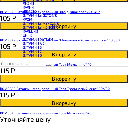
КОЭНЗИМ Q10
ЛИЗИН
КРЕАТИН
КАЛИЙ
ПОЛЕЗНЫЕ ЖИРЫ
ЖЕЛЕЗО
BOMBBAR Батончик глазированный "Фундучное пралине" 40г
ПРОТЕИН
ВИТАМИНЫ ДЕТСКИЕ
105
Р
ПРОТЕИНОВОЕ ПЕЧЕНЬЕ
ХРОМ
ПРОТЕИНОВЫЕ БАТОНЧИКИ
ВИТАМИНЫ МУЖСКИЕ
ПРОТЕИНОВЫЕ КАШИ
В корзину
ВИТАМИНЫ ЖЕНСКИЕ
ТЕСТОБУСТЕРЫ
КАЛЬЦИЙ
ЦИТРУЛЛИН МАЛАТ
ЦИНК
ПРЕДТРЕНИРОВОЧНЫЕ КОМПЛЕКСЫ
ВИТАМИН МУЛЬТИ
BOMBBAR Батончик глазированный "Миндально-Кокосовый торт" 40г/30
ЭНЕРГЕТИКИ И ЖИРОСЖИГАТЕЛИ#
ВИТАМИН A E
105
Р
ВИТАМИН B
ВИТАМИН C
В корзину
ВИТАМИН D
BOMBBAR Батончик глазированный Торт Моккачино" 40г
115
Р
В корзину
BOMBBAR Батончик глазированный Торт Тропический микс" 40г/30
115
Р
В корзину
BOMBBAR Батончик глазированный Торт Моккачино" 40г
Уточняйте цену