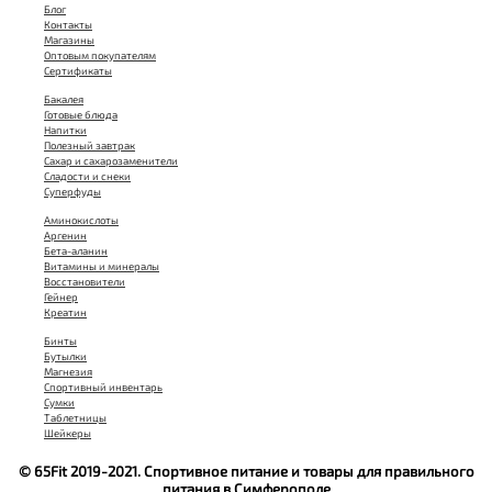
Блог
Контакты
Магазины
Оптовым покупателям
Сертификаты
Бакалея
Готовые блюда
Напитки
Полезный завтрак
Сахар и сахарозаменители
Сладости и снеки
Суперфуды
Аминокислоты
Аргенин
Бета-аланин
Витамины и минералы
Восстановители
Гейнер
Креатин
Бинты
Бутылки
Магнезия
Спортивный инвентарь
Сумки
Таблетницы
Шейкеры
© 65Fit 2019-2021. Спортивное питание и товары для правильного
питания в Симферополе