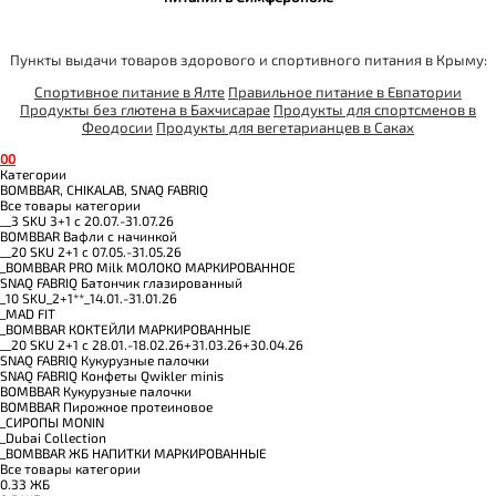
Пункты выдачи товаров здорового и спортивного питания в Крыму:
Спортивное питание в Ялте
Правильное питание в Евпатории
Продукты без глютена в Бахчисарае
Продукты для спортсменов в
Феодосии
Продукты для вегетарианцев в Саках
0
0
Категории
BOMBBAR, CHIKALAB, SNAQ FABRIQ
Все товары категории
__3 SKU 3+1 с 20.07.-31.07.26
BOMBBAR Вафли с начинкой
__20 SKU 2+1 с 07.05.-31.05.26
_BOMBBAR PRO Milk МОЛОКО МАРКИРОВАННОЕ
SNAQ FABRIQ Батончик глазированный
_10 SKU_2+1**_14.01.-31.01.26
_MAD FIT
_BOMBBAR КОКТЕЙЛИ МАРКИРОВАННЫЕ
__20 SKU 2+1 с 28.01.-18.02.26+31.03.26+30.04.26
SNAQ FABRIQ Кукурузные палочки
SNAQ FABRIQ Конфеты Qwikler minis
BOMBBAR Кукурузные палочки
BOMBBAR Пирожное протеиновое
_CИРОПЫ MONIN
_Dubai Collection
_BOMBBAR ЖБ НАПИТКИ МАРКИРОВАННЫЕ
Все товары категории
0.33 ЖБ