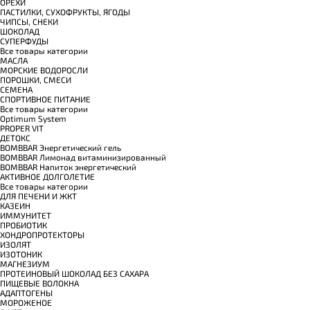
ОРЕХИ
ПАСТИЛКИ, СУХОФРУКТЫ, ЯГОДЫ
ЧИПСЫ, СНЕКИ
ШОКОЛАД
СУПЕРФУДЫ
Все товары категории
МАСЛА
МОРСКИЕ ВОДОРОСЛИ
ПОРОШКИ, СМЕСИ
СЕМЕНА
СПОРТИВНОЕ ПИТАНИЕ
Все товары категории
Optimum System
PROPER VIT
ДЕТОКС
BOMBBAR Энергетический гель
BOMBBAR Лимонад витаминизированный
BOMBBAR Напиток энергетический
АКТИВНОЕ ДОЛГОЛЕТИЕ
Все товары категории
ДЛЯ ПЕЧЕНИ И ЖКТ
КАЗЕИН
ИММУНИТЕТ
ПРОБИОТИК
ХОНДРОПРОТЕКТОРЫ
ИЗОЛЯТ
ИЗОТОНИК
МАГНЕЗИУМ
ПРОТЕИНОВЫЙ ШОКОЛАД БЕЗ САХАРА
ПИЩЕВЫЕ ВОЛОКНА
АДАПТОГЕНЫ
МОРОЖЕНОЕ