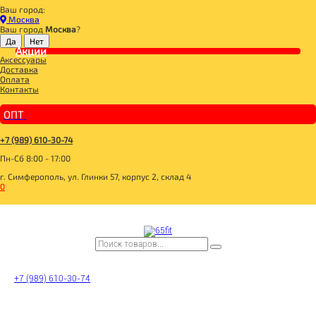
Ваш город:
Главная
Москва
BOMBBAR, CHIKALAB, SNAQ FABRIQ
Ваш город
Москва
?
BOMBBAR, CHIKALAB, SNAQ FABRIQ
Акции
Аксессуары
__3 SKU 3+1 с 20.07.-31.07.26
Доставка
BOMBBAR Вафли с начинкой
Оплата
__20 SKU 2+1 с 07.05.-31.05.26
Контакты
_BOMBBAR PRO Milk МОЛОКО МАРКИРОВАННОЕ
SNAQ FABRIQ Батончик глазированный
_10 SKU_2+1**_14.01.-31.01.26
ОПТ
_MAD FIT
_BOMBBAR КОКТЕЙЛИ МАРКИРОВАННЫЕ
__20 SKU 2+1 с 28.01.-18.02.26+31.03.26+30.04.26
+7 (989) 610-30-74
SNAQ FABRIQ Кукурузные палочки
Пн-Сб 8:00 - 17:00
SNAQ FABRIQ Конфеты Qwikler minis
BOMBBAR Кукурузные палочки
г. Симферополь, ул. Глинки 57, корпус 2, склад 4
BOMBBAR Пирожное протеиновое
0
_CИРОПЫ MONIN
_Dubai Collection
_BOMBBAR ЖБ НАПИТКИ МАРКИРОВАННЫЕ
BOMBBAR Креатин Pro
BOMBBAR Amino Energy Pro
BOMBBAR EAA Pro
BOMBBAR Изотоник Pro
_BOMBBAR ПЭТ НАПИТКИ МАРКИРОВАННЫЕ
14BOMBBAR_24
BOMBBAR Гейнер Pro
+7 (989) 610-30-74
BOMBBAR Чипсы протеиновые цельнозерновые
SNAQ FABRIQ Чипсы низкокалорийные
BOMBBAR Хлебцы безглютеновые