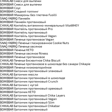
CHIKALAB Смеси для выпечки
BOMBBAR Смеси для выпечки
BOMBBAR Соус
BOMBBAR Сладкий топпинг
BOMBBAR Макароны без глютена Fusilli
SNAQ FABRIQ Панкейк
BOMBBAR Панкейк протеиновый
CHIKALAB Коктейль витаминно-минеральный VitaWHEY
BOMBBAR Коктейль протеиновый Pro
BOMBBAR Коктейль протеиновый
BOMBBAR Коктейль протеиновый Vegan
BOMBBAR Печенье протеиновое Vegan
SNAQ FABRIQ Печенье глазированное Cookie Nuts
SNAQ FABRIQ Печенье овсяное
BOMBBAR Печенье KETO
BOMBBAR Печенье овсяное fitness
BOMBBAR Печенье протеиновое
CHIKALAB Печенье бисквитное Chika Biscuit
CHIKALAB Печенье протеиновое в шоколаде без сахара Chikapie
BOMBBAR Печенье низкокалорийное
BOMBBAR Батончик протеиновый злаковый
CHIKALAB Батончик-мюсли
BOMBBAR Батончик протеиновый в шоколаде
BOMBBAR Батончик протеиновый Crunch
CHIKALAB Батончик с нугой
BOMBBAR Батончик протеиновый ореховый
BOMBBAR Батончик KETO
CHIKALAB Батончик протеиновый Chika Layers
BOMBBAR Батончик протеиновый Vegan
BOMBBAR Батончик протеиновый Slim
CHIKALAB Батончик протеиновый Chikabar
BOMBBAR Батончик протеиновый