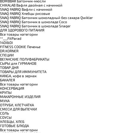
BOMBBAR Батончик-мюсли
CHIKALAB Вафля двойная с начинкой
SNAQ FABRIQ Вафли с начинкой
SNAQ FABRIQ Хлебцы рисовые
SNAQ FABRIQ Батончик шоколадный без сахара Qwikler
SNAQ FABRIQ Батончик в шоколаде Coco
SNAQ FABRIQ Батончик в шоколаде Snaqer
ДЛЯ ЗДОРОВОГО ПИТАНИЯ
Все товары категории
**___FitParad
14DI&DI
FITNESS COOKIE Печенье
DR.KORNER
СПЕЦИИ
ВЕГАНСКИЕ ПОЛУФАБРИКАТЫ
СЫРЫ для ГУРМАНОВ
TОВАР ДНЯ
TОВАРЫ ДЛЯ ИММУНИТЕТА
КANGA, кофе в зернах
БАКАЛЕЯ
Все товары категории
КОНСЕРВАЦИЯ
КРУПЫ
МАКАРОННЫЕ ИЗДЕЛИЯ
МУКА
ОТРУБИ, КЛЕТЧАТКА
СМЕСИ ДЛЯ ВЫПЕЧКИ
СОЛЬ
СОУСЫ
ХЛЕБЦЫ, ХЛЕБ
ГОТОВЫЕ БЛЮДА
Все товары категории