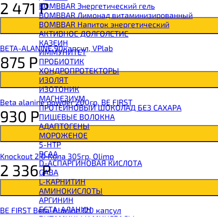
2 471
Р
BOMBBAR Энергетический гель
BOMBBAR Лимонад витаминизированный
BOMBBAR Напиток энергетический
АКТИВНОЕ ДОЛГОЛЕТИЕ
КАЗЕИН
BETA-ALANINE 90капсул, VPlab
ИММУНИТЕТ
875
Р
ПРОБИОТИК
ХОНДРОПРОТЕКТОРЫ
ИЗОЛЯТ
ИЗОТОНИК
МАГНЕЗИУМ
Beta alanine powder 200гр, BE FIRST
ПРОТЕИНОВЫЙ ШОКОЛАД БЕЗ САХАРА
930
Р
ПИЩЕВЫЕ ВОЛОКНА
АДАПТОГЕНЫ
МОРОЖЕНОЕ
5-HTP
BCAA
Knockout 2.0 Кола 305гр, Olimp
D-АСПАРГИНОВАЯ КИСЛОТА
2 336
Р
GABA
L-КАРНИТИН
АМИНОКИСЛОТЫ
АРГИНИН
БЕТА-АЛАНИН
BE FIRST Beta-Alanine 120 капсул