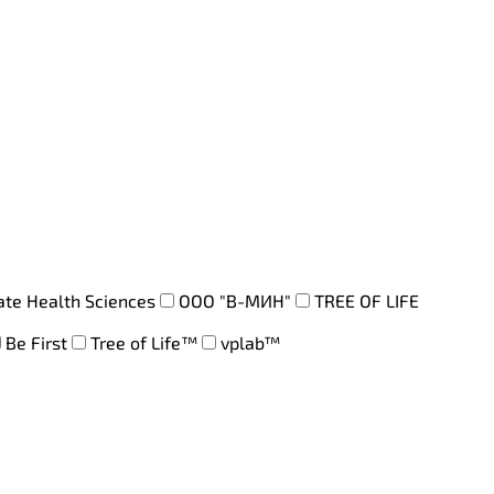
ate Health Sciences
ООО "В-МИН"
TREE OF LIFE
Be First
Tree of Life™
vplab™