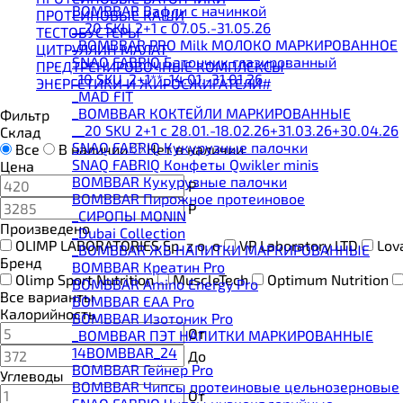
BOMBBAR Вафли с начинкой
ПРОТЕИНОВЫЕ КАШИ
__20 SKU 2+1 с 07.05.-31.05.26
ТЕСТОБУСТЕРЫ
_BOMBBAR PRO Milk МОЛОКО МАРКИРОВАННОЕ
ЦИТРУЛЛИН МАЛАТ
SNAQ FABRIQ Батончик глазированный
ПРЕДТРЕНИРОВОЧНЫЕ КОМПЛЕКСЫ
_10 SKU_2+1**_14.01.-31.01.26
ЭНЕРГЕТИКИ И ЖИРОСЖИГАТЕЛИ#
_MAD FIT
_BOMBBAR КОКТЕЙЛИ МАРКИРОВАННЫЕ
Фильтр
__20 SKU 2+1 с 28.01.-18.02.26+31.03.26+30.04.26
Склад
SNAQ FABRIQ Кукурузные палочки
Все
В наличии
Нет в наличии
SNAQ FABRIQ Конфеты Qwikler minis
Цена
BOMBBAR Кукурузные палочки
Р
BOMBBAR Пирожное протеиновое
Р
_CИРОПЫ MONIN
Произведено
_Dubai Collection
OLIMP LABORATORIES Sp. z o. o
VP Laboratory LTD
Lov
_BOMBBAR ЖБ НАПИТКИ МАРКИРОВАННЫЕ
Бренд
BOMBBAR Креатин Pro
Olimp Sport Nutrition
MuscleTech
Optimum Nutrition
BOMBBAR Amino Energy Pro
Все варианты
BOMBBAR EAA Pro
Калорийность
BOMBBAR Изотоник Pro
От
_BOMBBAR ПЭТ НАПИТКИ МАРКИРОВАННЫЕ
14BOMBBAR_24
До
BOMBBAR Гейнер Pro
Углеводы
BOMBBAR Чипсы протеиновые цельнозерновые
От