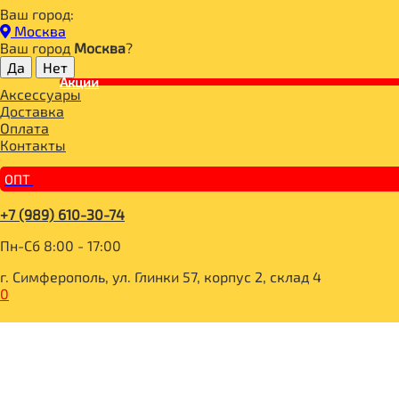
Ваш город:
Главная
Москва
СПОРТИВНОЕ ПИТАНИЕ
Ваш город
Москва
?
СПОРТИВНОЕ ПИТАНИЕ
Акции
Аксессуары
Optimum System
Доставка
PROPER VIT
Оплата
ДЕТОКС
Контакты
BOMBBAR Энергетический гель
BOMBBAR Лимонад витаминизированный
ОПТ
BOMBBAR Напиток энергетический
АКТИВНОЕ ДОЛГОЛЕТИЕ
+7 (989) 610-30-74
КАЗЕИН
ИММУНИТЕТ
Пн-Сб 8:00 - 17:00
ПРОБИОТИК
ХОНДРОПРОТЕКТОРЫ
г. Симферополь, ул. Глинки 57, корпус 2, склад 4
ИЗОЛЯТ
0
ИЗОТОНИК
МАГНЕЗИУМ
ПРОТЕИНОВЫЙ ШОКОЛАД БЕЗ САХАРА
ПИЩЕВЫЕ ВОЛОКНА
АДАПТОГЕНЫ
МОРОЖЕНОЕ