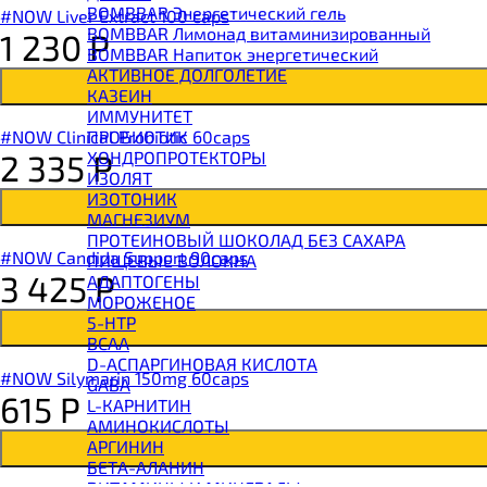
BOMBBAR Энергетический гель
#NOW Liver Extract 100 caps
BOMBBAR Лимонад витаминизированный
1 230
Р
BOMBBAR Напиток энергетический
АКТИВНОЕ ДОЛГОЛЕТИЕ
КАЗЕИН
ИММУНИТЕТ
ПРОБИОТИК
#NOW Clinical Probiotic 60caps
ХОНДРОПРОТЕКТОРЫ
2 335
Р
ИЗОЛЯТ
ИЗОТОНИК
МАГНЕЗИУМ
ПРОТЕИНОВЫЙ ШОКОЛАД БЕЗ САХАРА
#NOW Candida Support 90caps
ПИЩЕВЫЕ ВОЛОКНА
3 425
Р
АДАПТОГЕНЫ
МОРОЖЕНОЕ
5-HTP
BCAA
D-АСПАРГИНОВАЯ КИСЛОТА
#NOW Silymarin 150mg 60caps
GABA
615
Р
L-КАРНИТИН
АМИНОКИСЛОТЫ
АРГИНИН
БЕТА-АЛАНИН