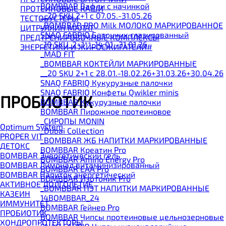
BOMBBAR Вафли с начинкой
ПРОТЕИНОВЫЕ КАШИ
__20 SKU 2+1 с 07.05.-31.05.26
ТЕСТОБУСТЕРЫ
_BOMBBAR PRO Milk МОЛОКО МАРКИРОВАННОЕ
ЦИТРУЛЛИН МАЛАТ
SNAQ FABRIQ Батончик глазированный
ПРЕДТРЕНИРОВОЧНЫЕ КОМПЛЕКСЫ
_10 SKU_2+1**_14.01.-31.01.26
ЭНЕРГЕТИКИ И ЖИРОСЖИГАТЕЛИ#
_MAD FIT
_BOMBBAR КОКТЕЙЛИ МАРКИРОВАННЫЕ
__20 SKU 2+1 с 28.01.-18.02.26+31.03.26+30.04.26
SNAQ FABRIQ Кукурузные палочки
SNAQ FABRIQ Конфеты Qwikler minis
ПРОБИОТИК
BOMBBAR Кукурузные палочки
BOMBBAR Пирожное протеиновое
_CИРОПЫ MONIN
Optimum System
_Dubai Collection
PROPER VIT
_BOMBBAR ЖБ НАПИТКИ МАРКИРОВАННЫЕ
ДЕТОКС
BOMBBAR Креатин Pro
BOMBBAR Энергетический гель
BOMBBAR Amino Energy Pro
BOMBBAR Лимонад витаминизированный
BOMBBAR EAA Pro
BOMBBAR Напиток энергетический
BOMBBAR Изотоник Pro
АКТИВНОЕ ДОЛГОЛЕТИЕ
_BOMBBAR ПЭТ НАПИТКИ МАРКИРОВАННЫЕ
КАЗЕИН
14BOMBBAR_24
ИММУНИТЕТ
BOMBBAR Гейнер Pro
ПРОБИОТИК
BOMBBAR Чипсы протеиновые цельнозерновые
ХОНДРОПРОТЕКТОРЫ