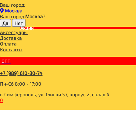
Ваш город:
Главная
Москва
СПОРТИВНОЕ ПИТАНИЕ
Ваш город
Москва
?
СПОРТИВНОЕ ПИТАНИЕ
Акции
Аксессуары
Optimum System
Доставка
PROPER VIT
Оплата
ДЕТОКС
Контакты
BOMBBAR Энергетический гель
BOMBBAR Лимонад витаминизированный
ОПТ
BOMBBAR Напиток энергетический
АКТИВНОЕ ДОЛГОЛЕТИЕ
+7 (989) 610-30-74
КАЗЕИН
ИММУНИТЕТ
Пн-Сб 8:00 - 17:00
ПРОБИОТИК
ХОНДРОПРОТЕКТОРЫ
г. Симферополь, ул. Глинки 57, корпус 2, склад 4
ИЗОЛЯТ
0
ИЗОТОНИК
МАГНЕЗИУМ
ПРОТЕИНОВЫЙ ШОКОЛАД БЕЗ САХАРА
ПИЩЕВЫЕ ВОЛОКНА
АДАПТОГЕНЫ
МОРОЖЕНОЕ