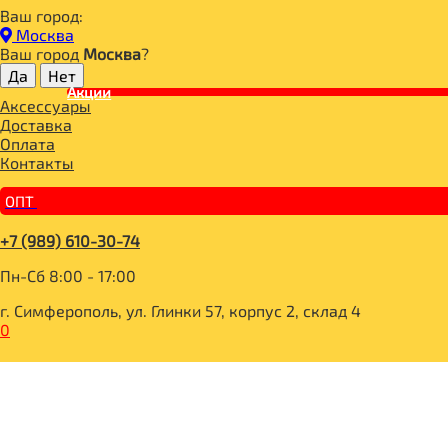
Ваш город:
Главная
Москва
СПОРТИВНОЕ ПИТАНИЕ
Ваш город
Москва
?
ВИТАМИНЫ И МИНЕРАЛЫ
Акции
СПОРТИВНОЕ ПИТАНИЕ
Аксессуары
Доставка
Optimum System
Оплата
PROPER VIT
Контакты
ДЕТОКС
BOMBBAR Энергетический гель
ОПТ
BOMBBAR Лимонад витаминизированный
BOMBBAR Напиток энергетический
+7 (989) 610-30-74
АКТИВНОЕ ДОЛГОЛЕТИЕ
КАЗЕИН
Пн-Сб 8:00 - 17:00
ИММУНИТЕТ
ПРОБИОТИК
г. Симферополь, ул. Глинки 57, корпус 2, склад 4
ХОНДРОПРОТЕКТОРЫ
0
ИЗОЛЯТ
ИЗОТОНИК
МАГНЕЗИУМ
ПРОТЕИНОВЫЙ ШОКОЛАД БЕЗ САХАРА
ПИЩЕВЫЕ ВОЛОКНА
АДАПТОГЕНЫ