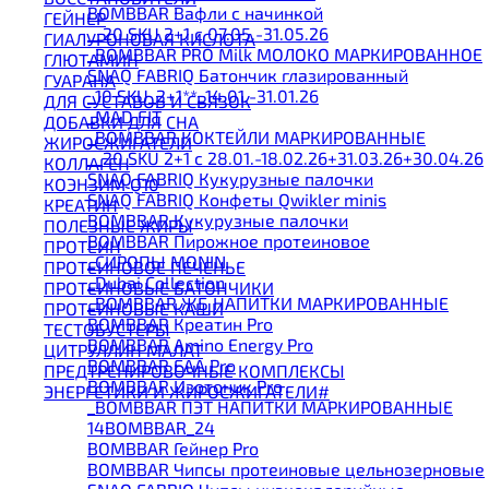
BOMBBAR Вафли с начинкой
ГЕЙНЕР
__20 SKU 2+1 с 07.05.-31.05.26
ГИАЛУРОНОВАЯ КИСЛОТА
_BOMBBAR PRO Milk МОЛОКО МАРКИРОВАННОЕ
ГЛЮТАМИН
SNAQ FABRIQ Батончик глазированный
ГУАРАНА
_10 SKU_2+1**_14.01.-31.01.26
ДЛЯ СУСТАВОВ И СВЯЗОК
_MAD FIT
ДОБАВКИ ДЛЯ СНА
_BOMBBAR КОКТЕЙЛИ МАРКИРОВАННЫЕ
ЖИРОСЖИГАТЕЛИ
__20 SKU 2+1 с 28.01.-18.02.26+31.03.26+30.04.26
КОЛЛАГЕН
SNAQ FABRIQ Кукурузные палочки
КОЭНЗИМ Q10
SNAQ FABRIQ Конфеты Qwikler minis
КРЕАТИН
BOMBBAR Кукурузные палочки
ПОЛЕЗНЫЕ ЖИРЫ
BOMBBAR Пирожное протеиновое
ПРОТЕИН
_CИРОПЫ MONIN
ПРОТЕИНОВОЕ ПЕЧЕНЬЕ
_Dubai Collection
ПРОТЕИНОВЫЕ БАТОНЧИКИ
_BOMBBAR ЖБ НАПИТКИ МАРКИРОВАННЫЕ
ПРОТЕИНОВЫЕ КАШИ
BOMBBAR Креатин Pro
ТЕСТОБУСТЕРЫ
BOMBBAR Amino Energy Pro
ЦИТРУЛЛИН МАЛАТ
BOMBBAR EAA Pro
ПРЕДТРЕНИРОВОЧНЫЕ КОМПЛЕКСЫ
BOMBBAR Изотоник Pro
ЭНЕРГЕТИКИ И ЖИРОСЖИГАТЕЛИ#
_BOMBBAR ПЭТ НАПИТКИ МАРКИРОВАННЫЕ
14BOMBBAR_24
BOMBBAR Гейнер Pro
BOMBBAR Чипсы протеиновые цельнозерновые