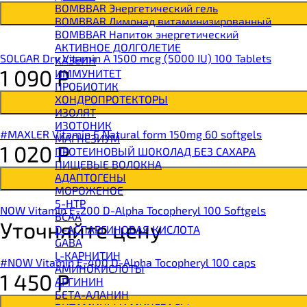
BOMBBAR Энергетический гель
BOMBBAR Лимонад витаминизированный
BOMBBAR Напиток энергетический
АКТИВНОЕ ДОЛГОЛЕТИЕ
SOLGAR Dry Vitamin A 1500 mcg (5000 IU) 100 Tablets
КАЗЕИН
1 090
Р
ИММУНИТЕТ
ПРОБИОТИК
ХОНДРОПРОТЕКТОРЫ
ИЗОЛЯТ
ИЗОТОНИК
#MAXLER Vitamin E Natural form 150mg 60 softgels
МАГНЕЗИУМ
1 020
Р
ПРОТЕИНОВЫЙ ШОКОЛАД БЕЗ САХАРА
ПИЩЕВЫЕ ВОЛОКНА
АДАПТОГЕНЫ
МОРОЖЕНОЕ
5-HTP
NOW Vitamin E-200 D-Alpha Tocopheryl 100 Softgels
BCAA
Уточняйте цену
D-АСПАРГИНОВАЯ КИСЛОТА
GABA
L-КАРНИТИН
#NOW Vitamin E-400 D-Alpha Tocopheryl 100 caps
АМИНОКИСЛОТЫ
1 450
Р
АРГИНИН
БЕТА-АЛАНИН