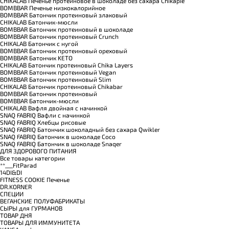
CHIKALAB Печенье протеиновое в шоколаде без сахара Chikapie
BOMBBAR Печенье низкокалорийное
BOMBBAR Батончик протеиновый злаковый
CHIKALAB Батончик-мюсли
BOMBBAR Батончик протеиновый в шоколаде
BOMBBAR Батончик протеиновый Crunch
CHIKALAB Батончик с нугой
BOMBBAR Батончик протеиновый ореховый
BOMBBAR Батончик KETO
CHIKALAB Батончик протеиновый Chika Layers
BOMBBAR Батончик протеиновый Vegan
BOMBBAR Батончик протеиновый Slim
CHIKALAB Батончик протеиновый Chikabar
BOMBBAR Батончик протеиновый
BOMBBAR Батончик-мюсли
CHIKALAB Вафля двойная с начинкой
SNAQ FABRIQ Вафли с начинкой
SNAQ FABRIQ Хлебцы рисовые
SNAQ FABRIQ Батончик шоколадный без сахара Qwikler
SNAQ FABRIQ Батончик в шоколаде Coco
SNAQ FABRIQ Батончик в шоколаде Snaqer
ДЛЯ ЗДОРОВОГО ПИТАНИЯ
Все товары категории
**___FitParad
14DI&DI
FITNESS COOKIE Печенье
DR.KORNER
СПЕЦИИ
ВЕГАНСКИЕ ПОЛУФАБРИКАТЫ
СЫРЫ для ГУРМАНОВ
TОВАР ДНЯ
TОВАРЫ ДЛЯ ИММУНИТЕТА