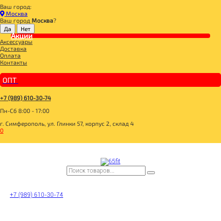
Ваш город:
Главная
Москва
BOMBBAR, CHIKALAB, SNAQ FABRIQ
Ваш город
Москва
?
BOMBBAR, CHIKALAB, SNAQ FABRIQ
Акции
Аксессуары
__3 SKU 3+1 с 20.07.-31.07.26
Доставка
BOMBBAR Вафли с начинкой
Оплата
__20 SKU 2+1 с 07.05.-31.05.26
Контакты
_BOMBBAR PRO Milk МОЛОКО МАРКИРОВАННОЕ
SNAQ FABRIQ Батончик глазированный
_10 SKU_2+1**_14.01.-31.01.26
ОПТ
_MAD FIT
_BOMBBAR КОКТЕЙЛИ МАРКИРОВАННЫЕ
__20 SKU 2+1 с 28.01.-18.02.26+31.03.26+30.04.26
+7 (989) 610-30-74
SNAQ FABRIQ Кукурузные палочки
Пн-Сб 8:00 - 17:00
SNAQ FABRIQ Конфеты Qwikler minis
BOMBBAR Кукурузные палочки
г. Симферополь, ул. Глинки 57, корпус 2, склад 4
BOMBBAR Пирожное протеиновое
0
_CИРОПЫ MONIN
_Dubai Collection
_BOMBBAR ЖБ НАПИТКИ МАРКИРОВАННЫЕ
BOMBBAR Креатин Pro
BOMBBAR Amino Energy Pro
BOMBBAR EAA Pro
BOMBBAR Изотоник Pro
_BOMBBAR ПЭТ НАПИТКИ МАРКИРОВАННЫЕ
0.5 ПЭТ ВСАА 6000
0.1 ПЭТ
+7 (989) 610-30-74
0.5 ПЭТ
14BOMBBAR_24
BOMBBAR Гейнер Pro