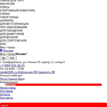
ЛЯМКИ ДЛЯ ТЯГИ
МАГНЕЗИЯ
ПОЯСЫ
СПОРТИВНЫЙ ИНВЕНТАРЬ
СУМКИ
ТАБЛЕТНИЦЫ
ШЕЙКЕРЫ
ДЛЯ ВЕГЕТАРИАНЦЕВ
ПРИ ЗАБОЛЕВАНИЯХ
ДЛЯ ПОХУДЕНИЯ
ДЛЯ ДИАБЕТИКОВ
ДЛЯ ВЕГАНОВ
ДЛЯ СПОРТСМЕНОВ
65fit
Ваш город:
Москва
Ваш город
Москва
?
г. Симферополь, ул. Глинки 57, корпус 2, склад 4
+7 (989) 610-30-74
Пн-Сб 8:00 - 17:00
sale@65fit.ru
Избранное (
0
)
Сравнить (
0
)
Личный кабинет
Регистрация
Вход
Информация
Акции
Аксессуары
Доставка
Оплата
Контакты
ОПТ