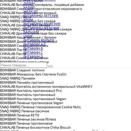
КОЭНЗИМ Q10
BOMBBAR Напиток с BCAA
ЛИЗИН
КРЕАТИН
CHIKALAB Витамины, минералы, пищевые добавки
КАЛИЙ
ПОЛЕЗНЫЕ ЖИРЫ
BOMBBAR Смесь для приготовления мороженого
ЖЕЛЕЗО
ПРОТЕИН
CHIKALAB Коктейль коллагеновый
ВИТАМИНЫ ДЕТСКИЕ
ПРОТЕИНОВОЕ ПЕЧЕНЬЕ
SNAQ FABRIQ Паста
ХРОМ
ПРОТЕИНОВЫЕ БАТОНЧИКИ
SNAQ FABRIQ Шоколад без сахара
ВИТАМИНЫ МУЖСКИЕ
ПРОТЕИНОВЫЕ КАШИ
CHIKALAB Шоколад без сахара
ВИТАМИНЫ ЖЕНСКИЕ
ТЕСТОБУСТЕРЫ
SNAQ FABRIQ Драже в шоколаде без сахара
КАЛЬЦИЙ
ЦИТРУЛЛИН МАЛАТ
CHIKALAB Драже в шоколаде без сахара
ЦИНК
ПРЕДТРЕНИРОВОЧНЫЕ КОМПЛЕКСЫ
BOMBBAR Каша овсяная с белком
ВИТАМИН МУЛЬТИ
ЭНЕРГЕТИКИ И ЖИРОСЖИГАТЕЛИ#
BOMBBAR Джем низкокалорийный
ВИТАМИН A E
BOMBBAR Сахарозаменитель
ВИТАМИН B
BOMBBAR Паста
ВИТАМИН C
CHIKALAB Паста
ВИТАМИН D
CHIKALAB Смеси для выпечки
BOMBBAR Смеси для выпечки
BOMBBAR Соус
BOMBBAR Сладкий топпинг
BOMBBAR Макароны без глютена Fusilli
SNAQ FABRIQ Панкейк
BOMBBAR Панкейк протеиновый
CHIKALAB Коктейль витаминно-минеральный VitaWHEY
BOMBBAR Коктейль протеиновый Pro
BOMBBAR Коктейль протеиновый
BOMBBAR Коктейль протеиновый Vegan
BOMBBAR Печенье протеиновое Vegan
SNAQ FABRIQ Печенье глазированное Cookie Nuts
SNAQ FABRIQ Печенье овсяное
BOMBBAR Печенье KETO
BOMBBAR Печенье овсяное fitness
BOMBBAR Печенье протеиновое
CHIKALAB Печенье бисквитное Chika Biscuit