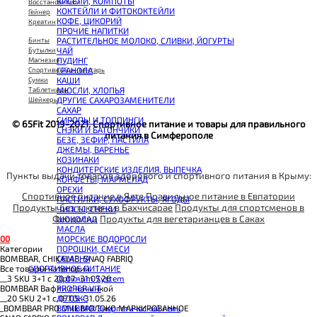
КИСЕЛИ, КОМПОТЫ
Восстановители
CHIKALAB Вафля двойная с начинкой
КОКТЕЙЛИ И ФИТОКОКТЕЙЛИ
Гейнер
SNAQ FABRIQ Вафли с начинкой
КОФЕ, ЦИКОРИЙ
Креатин
SNAQ FABRIQ Хлебцы рисовые
ПРОЧИЕ НАПИТКИ
SNAQ FABRIQ Батончик шоколадный без сахара Qwikler
Бинты
РАСТИТЕЛЬНОЕ МОЛОКО, СЛИВКИ, ЙОГУРТЫ
SNAQ FABRIQ Батончик в шоколаде Coco
Бутылки
ЧАЙ
SNAQ FABRIQ Батончик в шоколаде Snaqer
Магнезия
ПУДИНГ
Спортивный инвентарь
ГРАНОЛА
Сумки
КАШИ
Таблетницы
МЮСЛИ, ХЛОПЬЯ
Шейкеры
ДРУГИЕ САХАРОЗАМЕНИТЕЛИ
САХАР
СИРОПЫ И ТОППИНГИ
© 65Fit 2019-2021. Спортивное питание и товары для правильного
СНЭКИ И БАТОНЧИКИ
питания в Симферополе
БЕЗЕ, ЗЕФИР, ПАСТИЛА
ДЖЕМЫ, ВАРЕНЬЕ
КОЗИНАКИ
КОНДИТЕРСКИЕ ИЗДЕЛИЯ, ВЫПЕЧКА
Пункты выдачи товаров здорового и спортивного питания в Крыму:
КОНФЕТЫ, МАРМЕЛАД
ОРЕХИ
Спортивное питание в Ялте
Правильное питание в Евпатории
ПАСТИЛКИ, СУХОФРУКТЫ, ЯГОДЫ
Продукты без глютена в Бахчисарае
Продукты для спортсменов в
ЧИПСЫ, СНЕКИ
Феодосии
Продукты для вегетарианцев в Саках
ШОКОЛАД
МАСЛА
МОРСКИЕ ВОДОРОСЛИ
0
0
ПОРОШКИ, СМЕСИ
Категории
СЕМЕНА
BOMBBAR, CHIKALAB, SNAQ FABRIQ
СПОРТИВНОЕ ПИТАНИЕ
Все товары категории
Optimum System
__3 SKU 3+1 с 20.07.-31.07.26
PROPER VIT
BOMBBAR Вафли с начинкой
ДЕТОКС
__20 SKU 2+1 с 07.05.-31.05.26
BOMBBAR Энергетический гель
_BOMBBAR PRO Milk МОЛОКО МАРКИРОВАННОЕ