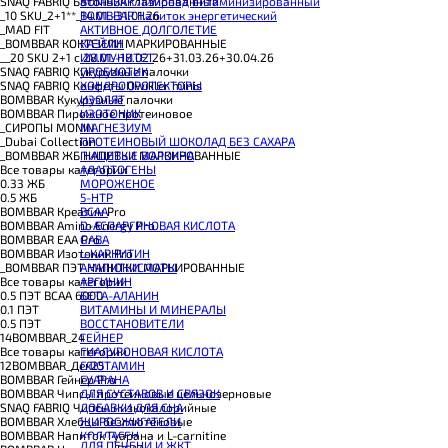
BOMBBAR Лимонад витаминизированный
SNAQ FABRIQ Батончик глазированный
BOMBBAR Напиток энергетический
_10 SKU_2+1**_14.01.-31.01.26
АКТИВНОЕ ДОЛГОЛЕТИЕ
_MAD FIT
КАЗЕИН
_BOMBBAR КОКТЕЙЛИ МАРКИРОВАННЫЕ
ИММУНИТЕТ
__20 SKU 2+1 с 28.01.-18.02.26+31.03.26+30.04.26
ПРОБИОТИК
SNAQ FABRIQ Кукурузные палочки
ХОНДРОПРОТЕКТОРЫ
SNAQ FABRIQ Конфеты Qwikler minis
ИЗОЛЯТ
BOMBBAR Кукурузные палочки
ИЗОТОНИК
BOMBBAR Пирожное протеиновое
МАГНЕЗИУМ
_CИРОПЫ MONIN
ПРОТЕИНОВЫЙ ШОКОЛАД БЕЗ САХАРА
_Dubai Collection
ПИЩЕВЫЕ ВОЛОКНА
_BOMBBAR ЖБ НАПИТКИ МАРКИРОВАННЫЕ
АДАПТОГЕНЫ
Все товары категории
МОРОЖЕНОЕ
0.33 ЖБ
5-HTP
0.5 ЖБ
BCAA
BOMBBAR Креатин Pro
D-АСПАРГИНОВАЯ КИСЛОТА
BOMBBAR Amino Energy Pro
GABA
BOMBBAR EAA Pro
L-КАРНИТИН
BOMBBAR Изотоник Pro
АМИНОКИСЛОТЫ
_BOMBBAR ПЭТ НАПИТКИ МАРКИРОВАННЫЕ
АРГИНИН
Все товары категории
БЕТА-АЛАНИН
0.5 ПЭТ ВСАА 6000
ВИТАМИНЫ И МИНЕРАЛЫ
0.1 ПЭТ
ВОССТАНОВИТЕЛИ
0.5 ПЭТ
ГЕЙНЕР
14BOMBBAR_24
ГИАЛУРОНОВАЯ КИСЛОТА
Все товары категории
ГЛЮТАМИН
12BOMBBAR_Дек25
ГУАРАНА
BOMBBAR Гейнер Pro
ДЛЯ СУСТАВОВ И СВЯЗОК
BOMBBAR Чипсы протеиновые цельнозерновые
ДОБАВКИ ДЛЯ СНА
SNAQ FABRIQ Чипсы низкокалорийные
ЖИРОСЖИГАТЕЛИ
BOMBBAR Хлебцы безглютеновые
КОЛЛАГЕН
BOMBBAR Напиток Гуарана и L-carnitine
ДЛЯ ПЕЧЕНИ И ЖКТ