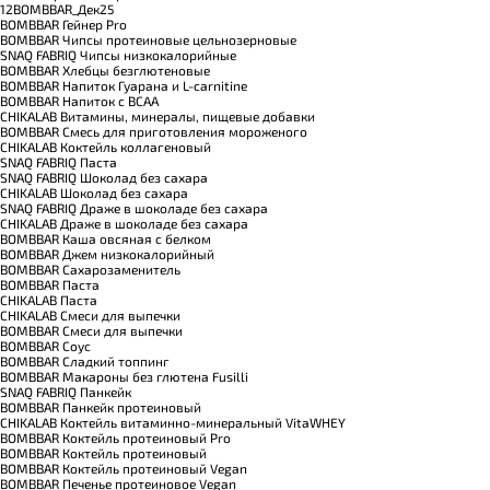
12BOMBBAR_Дек25
BOMBBAR Гейнер Pro
BOMBBAR Чипсы протеиновые цельнозерновые
SNAQ FABRIQ Чипсы низкокалорийные
BOMBBAR Хлебцы безглютеновые
BOMBBAR Напиток Гуарана и L-carnitine
BOMBBAR Напиток с BCAA
CHIKALAB Витамины, минералы, пищевые добавки
BOMBBAR Смесь для приготовления мороженого
CHIKALAB Коктейль коллагеновый
SNAQ FABRIQ Паста
SNAQ FABRIQ Шоколад без сахара
CHIKALAB Шоколад без сахара
SNAQ FABRIQ Драже в шоколаде без сахара
CHIKALAB Драже в шоколаде без сахара
BOMBBAR Каша овсяная с белком
BOMBBAR Джем низкокалорийный
BOMBBAR Сахарозаменитель
BOMBBAR Паста
CHIKALAB Паста
CHIKALAB Смеси для выпечки
BOMBBAR Смеси для выпечки
BOMBBAR Соус
BOMBBAR Сладкий топпинг
BOMBBAR Макароны без глютена Fusilli
SNAQ FABRIQ Панкейк
BOMBBAR Панкейк протеиновый
CHIKALAB Коктейль витаминно-минеральный VitaWHEY
BOMBBAR Коктейль протеиновый Pro
BOMBBAR Коктейль протеиновый
BOMBBAR Коктейль протеиновый Vegan
BOMBBAR Печенье протеиновое Vegan