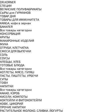
DR.KORNER
СПЕЦИИ
ВЕГАНСКИЕ ПОЛУФАБРИКАТЫ
СЫРЫ для ГУРМАНОВ
TОВАР ДНЯ
TОВАРЫ ДЛЯ ИММУНИТЕТА
КANGA, кофе в зернах
БАКАЛЕЯ
Все товары категории
КОНСЕРВАЦИЯ
КРУПЫ
МАКАРОННЫЕ ИЗДЕЛИЯ
МУКА
ОТРУБИ, КЛЕТЧАТКА
СМЕСИ ДЛЯ ВЫПЕЧКИ
СОЛЬ
СОУСЫ
ХЛЕБЦЫ, ХЛЕБ
ГОТОВЫЕ БЛЮДА
Все товары категории
КОТЛЕТЫ, МЯСО, ГУЛЯШ
ПАСТЫ, ПАШТЕТЫ, УРБЕЧИ
СУПЫ
ТОФУ
НАПИТКИ
Все товары категории
КАКАО, КЭРОБ
КИСЕЛИ, КОМПОТЫ
КОКТЕЙЛИ И ФИТОКОКТЕЙЛИ
КОФЕ, ЦИКОРИЙ
ПРОЧИЕ НАПИТКИ
РАСТИТЕЛЬНОЕ МОЛОКО, СЛИВКИ, ЙОГУРТЫ