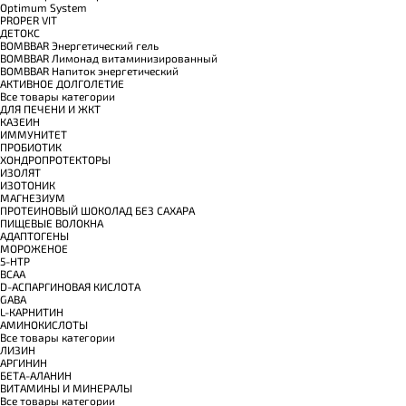
Optimum System
PROPER VIT
ДЕТОКС
BOMBBAR Энергетический гель
BOMBBAR Лимонад витаминизированный
BOMBBAR Напиток энергетический
АКТИВНОЕ ДОЛГОЛЕТИЕ
Все товары категории
ДЛЯ ПЕЧЕНИ И ЖКТ
КАЗЕИН
ИММУНИТЕТ
ПРОБИОТИК
ХОНДРОПРОТЕКТОРЫ
ИЗОЛЯТ
ИЗОТОНИК
МАГНЕЗИУМ
ПРОТЕИНОВЫЙ ШОКОЛАД БЕЗ САХАРА
ПИЩЕВЫЕ ВОЛОКНА
АДАПТОГЕНЫ
МОРОЖЕНОЕ
5-HTP
BCAA
D-АСПАРГИНОВАЯ КИСЛОТА
GABA
L-КАРНИТИН
АМИНОКИСЛОТЫ
Все товары категории
ЛИЗИН
АРГИНИН
БЕТА-АЛАНИН
ВИТАМИНЫ И МИНЕРАЛЫ
Все товары категории