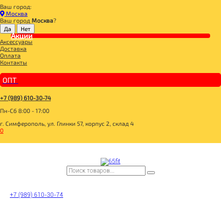
Ваш город:
Главная
Москва
ДЛЯ ЗДОРОВОГО ПИТАНИЯ
Ваш город
Москва
?
ДЛЯ ЗДОРОВОГО ПИТАНИЯ
Акции
Аксессуары
**___FitParad
Доставка
14DI&DI
Оплата
FITNESS COOKIE Печенье
Контакты
DR.KORNER
СПЕЦИИ
ВЕГАНСКИЕ ПОЛУФАБРИКАТЫ
ОПТ
СЫРЫ для ГУРМАНОВ
TОВАР ДНЯ
TОВАРЫ ДЛЯ ИММУНИТЕТА
+7 (989) 610-30-74
КANGA, кофе в зернах
Пн-Сб 8:00 - 17:00
БАКАЛЕЯ
ГОТОВЫЕ БЛЮДА
г. Симферополь, ул. Глинки 57, корпус 2, склад 4
НАПИТКИ
0
ПОЛЕЗНЫЙ ЗАВТРАК
ПУДИНГ
ГРАНОЛА
КАШИ
МЮСЛИ, ХЛОПЬЯ
САХАР И САХАРОЗАМЕНИТЕЛИ
СЛАДОСТИ И СНЕКИ
СУПЕРФУДЫ
Фильтр
+7 (989) 610-30-74
Склад
Все
В наличии
Нет в наличии
Цена