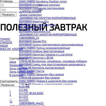
Углеводы
SNAQ FABRIQ Конфеты Qwikler minis
BOMBBAR Кукурузные палочки
От
BOMBBAR Пирожное протеиновое
До
_CИРОПЫ MONIN
_Dubai Collection
_BOMBBAR ЖБ НАПИТКИ МАРКИРОВАННЫЕ
BOMBBAR Креатин Pro
ПОЛЕЗНЫЙ ЗАВТРАК
BOMBBAR Amino Energy Pro
BOMBBAR EAA Pro
BOMBBAR Изотоник Pro
_BOMBBAR ПЭТ НАПИТКИ МАРКИРОВАННЫЕ
14BOMBBAR_24
ПУДИНГ
BOMBBAR Гейнер Pro
ГРАНОЛА
BOMBBAR Чипсы протеиновые цельнозерновые
КАШИ
SNAQ FABRIQ Чипсы низкокалорийные
МЮСЛИ, ХЛОПЬЯ
BOMBBAR Хлебцы безглютеновые
BOMBBAR Напиток Гуарана и L-carnitine
BOMBBAR Напиток с BCAA
Сортировать:
CHIKALAB Витамины, минералы, пищевые добавки
Цена
BOMBBAR Смесь для приготовления мороженого
Название
CHIKALAB Коктейль коллагеновый
Хиты продаж
SNAQ FABRIQ Паста
Дата добавления
SNAQ FABRIQ Шоколад без сахара
В наличии
CHIKALAB Шоколад без сахара
SNAQ FABRIQ Драже в шоколаде без сахара
Сортировать:
CHIKALAB Драже в шоколаде без сахара
0.33 ЖБ
BOMBBAR Каша овсяная с белком
0.5 ЖБ
BOMBBAR Джем низкокалорийный
1
0.5 ПЭТ ВСАА 6000
BOMBBAR Сахарозаменитель
2
0.1 ПЭТ
BOMBBAR Паста
...
0.5 ПЭТ
CHIKALAB Паста
12
12BOMBBAR_Дек25
CHIKALAB Смеси для выпечки