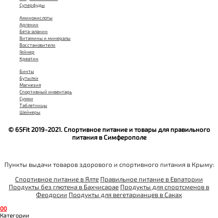
Суперфуды
Аминокислоты
Аргенин
Бета-аланин
Витамины и минералы
Восстановители
Гейнер
Креатин
Бинты
Бутылки
Магнезия
Спортивный инвентарь
Сумки
Таблетницы
Шейкеры
© 65Fit 2019-2021. Спортивное питание и товары для правильного
питания в Симферополе
Пункты выдачи товаров здорового и спортивного питания в Крыму:
Спортивное питание в Ялте
Правильное питание в Евпатории
Продукты без глютена в Бахчисарае
Продукты для спортсменов в
Феодосии
Продукты для вегетарианцев в Саках
0
0
Категории