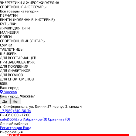
ЭНЕРГЕТИКИ И ЖИРОСЖИГАТЕЛИ#
СПОРТИВНЫЕ АКСЕССУАРЫ
Все товары категории
ПЕРЧАТКИ
БИНТЫ (КОЛЕННЫЕ, КИСТЕВЫЕ)
БУТЫЛКИ
ЛЯМКИ ДЛЯ ТЯГИ
МАГНЕЗИЯ
ПОЯСЫ
СПОРТИВНЫЙ ИНВЕНТАРЬ
СУМКИ
ТАБЛЕТНИЦЫ
ШЕЙКЕРЫ
ДЛЯ ВЕГЕТАРИАНЦЕВ
ПРИ ЗАБОЛЕВАНИЯХ
ДЛЯ ПОХУДЕНИЯ
ДЛЯ ДИАБЕТИКОВ
ДЛЯ ВЕГАНОВ
ДЛЯ СПОРТСМЕНОВ
65fit
Ваш город:
Москва
Ваш город
Москва
?
г. Симферополь, ул. Глинки 57, корпус 2, склад 4
+7 (989) 610-30-74
Пн-Сб 8:00 - 17:00
sale@65fit.ru
Избранное (
0
)
Сравнить (
0
)
Личный кабинет
Регистрация
Вход
Информация
Акции