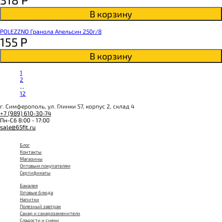
В корзину
POLEZZNO Гранола Апельсин 250г/8
155
Р
В корзину
1
2
...
12
г. Симферополь, ул. Глинки 57, корпус 2, склад 4
+7 (989) 610-30-74
Пн-Сб 8:00 - 17:00
sale@65fit.ru
Блог
Контакты
Магазины
Оптовым покупателям
Сертификаты
Бакалея
Готовые блюда
Напитки
Полезный завтрак
Сахар и сахарозаменители
Сладости и снеки