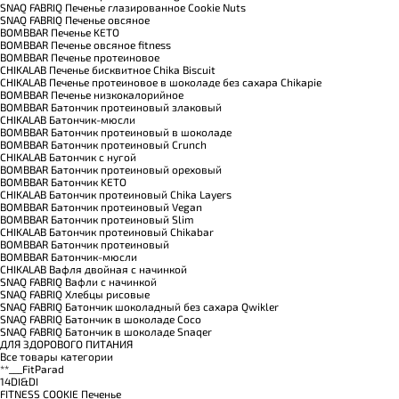
SNAQ FABRIQ Печенье глазированное Cookie Nuts
SNAQ FABRIQ Печенье овсяное
BOMBBAR Печенье KETO
BOMBBAR Печенье овсяное fitness
BOMBBAR Печенье протеиновое
CHIKALAB Печенье бисквитное Chika Biscuit
CHIKALAB Печенье протеиновое в шоколаде без сахара Chikapie
BOMBBAR Печенье низкокалорийное
BOMBBAR Батончик протеиновый злаковый
CHIKALAB Батончик-мюсли
BOMBBAR Батончик протеиновый в шоколаде
BOMBBAR Батончик протеиновый Crunch
CHIKALAB Батончик с нугой
BOMBBAR Батончик протеиновый ореховый
BOMBBAR Батончик KETO
CHIKALAB Батончик протеиновый Chika Layers
BOMBBAR Батончик протеиновый Vegan
BOMBBAR Батончик протеиновый Slim
CHIKALAB Батончик протеиновый Chikabar
BOMBBAR Батончик протеиновый
BOMBBAR Батончик-мюсли
CHIKALAB Вафля двойная с начинкой
SNAQ FABRIQ Вафли с начинкой
SNAQ FABRIQ Хлебцы рисовые
SNAQ FABRIQ Батончик шоколадный без сахара Qwikler
SNAQ FABRIQ Батончик в шоколаде Coco
SNAQ FABRIQ Батончик в шоколаде Snaqer
ДЛЯ ЗДОРОВОГО ПИТАНИЯ
Все товары категории
**___FitParad
14DI&DI
FITNESS COOKIE Печенье