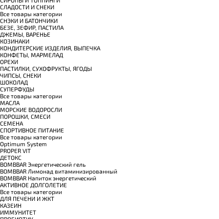
СИРОПЫ И ТОППИНГИ
СЛАДОСТИ И СНЕКИ
Все товары категории
СНЭКИ И БАТОНЧИКИ
БЕЗЕ, ЗЕФИР, ПАСТИЛА
ДЖЕМЫ, ВАРЕНЬЕ
КОЗИНАКИ
КОНДИТЕРСКИЕ ИЗДЕЛИЯ, ВЫПЕЧКА
КОНФЕТЫ, МАРМЕЛАД
ОРЕХИ
ПАСТИЛКИ, СУХОФРУКТЫ, ЯГОДЫ
ЧИПСЫ, СНЕКИ
ШОКОЛАД
СУПЕРФУДЫ
Все товары категории
МАСЛА
МОРСКИЕ ВОДОРОСЛИ
ПОРОШКИ, СМЕСИ
СЕМЕНА
СПОРТИВНОЕ ПИТАНИЕ
Все товары категории
Optimum System
PROPER VIT
ДЕТОКС
BOMBBAR Энергетический гель
BOMBBAR Лимонад витаминизированный
BOMBBAR Напиток энергетический
АКТИВНОЕ ДОЛГОЛЕТИЕ
Все товары категории
ДЛЯ ПЕЧЕНИ И ЖКТ
КАЗЕИН
ИММУНИТЕТ