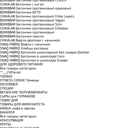
BOMBBAR Батончик протеиновый Crunch
CHIKALAB Батончик с нугой
BOMBBAR Батончик протеиновый ореховый
BOMBBAR Батончик KETO
CHIKALAB Батончик протеиновый Chika Layers
BOMBBAR Батончик протеиновый Vegan
BOMBBAR Батончик протеиновый Slim
CHIKALAB Батончик протеиновый Chikabar
BOMBBAR Батончик протеиновый
BOMBBAR Батончик-мюсли
CHIKALAB Вафля двойная с начинкой
SNAQ FABRIQ Вафли с начинкой
SNAQ FABRIQ Хлебцы рисовые
SNAQ FABRIQ Батончик шоколадный без сахара Qwikler
SNAQ FABRIQ Батончик в шоколаде Coco
SNAQ FABRIQ Батончик в шоколаде Snaqer
ДЛЯ ЗДОРОВОГО ПИТАНИЯ
Все товары категории
**___FitParad
14DI&DI
FITNESS COOKIE Печенье
DR.KORNER
СПЕЦИИ
ВЕГАНСКИЕ ПОЛУФАБРИКАТЫ
СЫРЫ для ГУРМАНОВ
TОВАР ДНЯ
TОВАРЫ ДЛЯ ИММУНИТЕТА
КANGA, кофе в зернах
БАКАЛЕЯ
Все товары категории
КОНСЕРВАЦИЯ
КРУПЫ