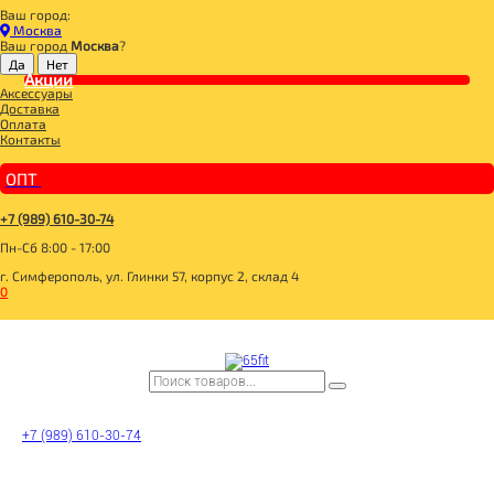
Ваш город:
Главная
Москва
BOMBBAR, CHIKALAB, SNAQ FABRIQ
Ваш город
Москва
?
BOMBBAR, CHIKALAB, SNAQ FABRIQ
Акции
Аксессуары
__3 SKU 3+1 с 20.07.-31.07.26
Доставка
BOMBBAR Вафли с начинкой
Оплата
__20 SKU 2+1 с 07.05.-31.05.26
Контакты
_BOMBBAR PRO Milk МОЛОКО МАРКИРОВАННОЕ
SNAQ FABRIQ Батончик глазированный
_10 SKU_2+1**_14.01.-31.01.26
ОПТ
_MAD FIT
_BOMBBAR КОКТЕЙЛИ МАРКИРОВАННЫЕ
__20 SKU 2+1 с 28.01.-18.02.26+31.03.26+30.04.26
+7 (989) 610-30-74
SNAQ FABRIQ Кукурузные палочки
Пн-Сб 8:00 - 17:00
SNAQ FABRIQ Конфеты Qwikler minis
BOMBBAR Кукурузные палочки
г. Симферополь, ул. Глинки 57, корпус 2, склад 4
BOMBBAR Пирожное протеиновое
0
_CИРОПЫ MONIN
_Dubai Collection
_BOMBBAR ЖБ НАПИТКИ МАРКИРОВАННЫЕ
BOMBBAR Креатин Pro
BOMBBAR Amino Energy Pro
BOMBBAR EAA Pro
BOMBBAR Изотоник Pro
_BOMBBAR ПЭТ НАПИТКИ МАРКИРОВАННЫЕ
14BOMBBAR_24
BOMBBAR Гейнер Pro
+7 (989) 610-30-74
BOMBBAR Чипсы протеиновые цельнозерновые
SNAQ FABRIQ Чипсы низкокалорийные
BOMBBAR Хлебцы безглютеновые