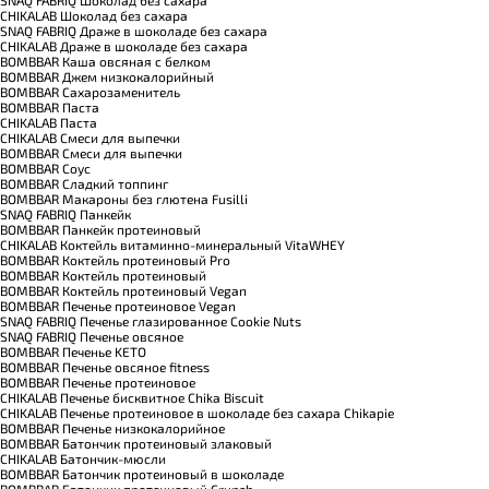
SNAQ FABRIQ Шоколад без сахара
CHIKALAB Шоколад без сахара
SNAQ FABRIQ Драже в шоколаде без сахара
CHIKALAB Драже в шоколаде без сахара
BOMBBAR Каша овсяная с белком
BOMBBAR Джем низкокалорийный
BOMBBAR Сахарозаменитель
BOMBBAR Паста
CHIKALAB Паста
CHIKALAB Смеси для выпечки
BOMBBAR Смеси для выпечки
BOMBBAR Соус
BOMBBAR Сладкий топпинг
BOMBBAR Макароны без глютена Fusilli
SNAQ FABRIQ Панкейк
BOMBBAR Панкейк протеиновый
CHIKALAB Коктейль витаминно-минеральный VitaWHEY
BOMBBAR Коктейль протеиновый Pro
BOMBBAR Коктейль протеиновый
BOMBBAR Коктейль протеиновый Vegan
BOMBBAR Печенье протеиновое Vegan
SNAQ FABRIQ Печенье глазированное Cookie Nuts
SNAQ FABRIQ Печенье овсяное
BOMBBAR Печенье KETO
BOMBBAR Печенье овсяное fitness
BOMBBAR Печенье протеиновое
CHIKALAB Печенье бисквитное Chika Biscuit
CHIKALAB Печенье протеиновое в шоколаде без сахара Chikapie
BOMBBAR Печенье низкокалорийное
BOMBBAR Батончик протеиновый злаковый
CHIKALAB Батончик-мюсли
BOMBBAR Батончик протеиновый в шоколаде