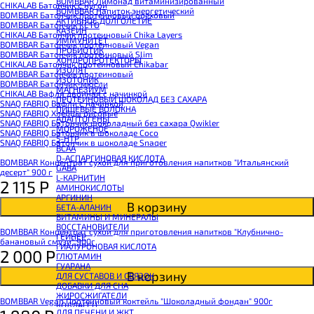
BOMBBAR Лимонад витаминизированный
CHIKALAB Батончик с нугой
BOMBBAR Напиток энергетический
BOMBBAR Батончик протеиновый ореховый
АКТИВНОЕ ДОЛГОЛЕТИЕ
BOMBBAR Батончик KETO
КАЗЕИН
CHIKALAB Батончик протеиновый Chika Layers
ИММУНИТЕТ
BOMBBAR Батончик протеиновый Vegan
ПРОБИОТИК
BOMBBAR Батончик протеиновый Slim
ХОНДРОПРОТЕКТОРЫ
CHIKALAB Батончик протеиновый Chikabar
ИЗОЛЯТ
BOMBBAR Батончик протеиновый
ИЗОТОНИК
BOMBBAR Батончик-мюсли
МАГНЕЗИУМ
CHIKALAB Вафля двойная с начинкой
ПРОТЕИНОВЫЙ ШОКОЛАД БЕЗ САХАРА
SNAQ FABRIQ Вафли с начинкой
ПИЩЕВЫЕ ВОЛОКНА
SNAQ FABRIQ Хлебцы рисовые
АДАПТОГЕНЫ
SNAQ FABRIQ Батончик шоколадный без сахара Qwikler
МОРОЖЕНОЕ
SNAQ FABRIQ Батончик в шоколаде Coco
5-HTP
SNAQ FABRIQ Батончик в шоколаде Snaqer
BCAA
D-АСПАРГИНОВАЯ КИСЛОТА
BOMBBAR Концентрат сухой для приготовления напитков "Итальянский
GABA
десерт" 900 г
L-КАРНИТИН
2 115
Р
АМИНОКИСЛОТЫ
АРГИНИН
В корзину
БЕТА-АЛАНИН
ВИТАМИНЫ И МИНЕРАЛЫ
ВОССТАНОВИТЕЛИ
BOMBBAR Концентрат сухой для приготовления напитков "Клубнично-
ГЕЙНЕР
банановый смузи" 900г
ГИАЛУРОНОВАЯ КИСЛОТА
2 000
Р
ГЛЮТАМИН
ГУАРАНА
В корзину
ДЛЯ СУСТАВОВ И СВЯЗОК
ДОБАВКИ ДЛЯ СНА
ЖИРОСЖИГАТЕЛИ
BOMBBAR Vegan Протеиновый коктейль "Шоколадный фондан" 900г
КОЛЛАГЕН
ДЛЯ ПЕЧЕНИ И ЖКТ