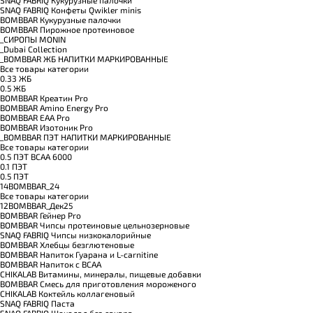
SNAQ FABRIQ Кукурузные палочки
SNAQ FABRIQ Конфеты Qwikler minis
BOMBBAR Кукурузные палочки
BOMBBAR Пирожное протеиновое
_CИРОПЫ MONIN
_Dubai Collection
_BOMBBAR ЖБ НАПИТКИ МАРКИРОВАННЫЕ
Все товары категории
0.33 ЖБ
0.5 ЖБ
BOMBBAR Креатин Pro
BOMBBAR Amino Energy Pro
BOMBBAR EAA Pro
BOMBBAR Изотоник Pro
_BOMBBAR ПЭТ НАПИТКИ МАРКИРОВАННЫЕ
Все товары категории
0.5 ПЭТ ВСАА 6000
0.1 ПЭТ
0.5 ПЭТ
14BOMBBAR_24
Все товары категории
12BOMBBAR_Дек25
BOMBBAR Гейнер Pro
BOMBBAR Чипсы протеиновые цельнозерновые
SNAQ FABRIQ Чипсы низкокалорийные
BOMBBAR Хлебцы безглютеновые
BOMBBAR Напиток Гуарана и L-carnitine
BOMBBAR Напиток с BCAA
CHIKALAB Витамины, минералы, пищевые добавки
BOMBBAR Смесь для приготовления мороженого
CHIKALAB Коктейль коллагеновый
SNAQ FABRIQ Паста