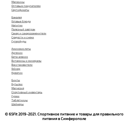
Магазины
Оптовым покупателям
Сертификаты
Бакалея
Готовые блюда
Напитки
Полезный завтрак
Сахар и сахарозаменители
Сладости и снеки
Суперфуды
Аминокислоты
Аргенин
Бета-аланин
Витамины и минералы
Восстановители
Гейнер
Креатин
Бинты
Бутылки
Магнезия
Спортивный инвентарь
Сумки
Таблетницы
Шейкеры
© 65Fit 2019-2021. Спортивное питание и товары для правильного
питания в Симферополе