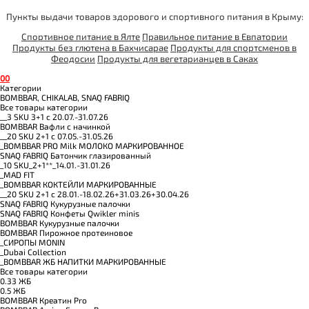
Пункты выдачи товаров здорового и спортивного питания в Крыму:
Спортивное питание в Ялте
Правильное питание в Евпатории
Продукты без глютена в Бахчисарае
Продукты для спортсменов в
Феодосии
Продукты для вегетарианцев в Саках
0
0
Категории
BOMBBAR, CHIKALAB, SNAQ FABRIQ
Все товары категории
__3 SKU 3+1 с 20.07.-31.07.26
BOMBBAR Вафли с начинкой
__20 SKU 2+1 с 07.05.-31.05.26
_BOMBBAR PRO Milk МОЛОКО МАРКИРОВАННОЕ
SNAQ FABRIQ Батончик глазированный
_10 SKU_2+1**_14.01.-31.01.26
_MAD FIT
_BOMBBAR КОКТЕЙЛИ МАРКИРОВАННЫЕ
__20 SKU 2+1 с 28.01.-18.02.26+31.03.26+30.04.26
SNAQ FABRIQ Кукурузные палочки
SNAQ FABRIQ Конфеты Qwikler minis
BOMBBAR Кукурузные палочки
BOMBBAR Пирожное протеиновое
_CИРОПЫ MONIN
_Dubai Collection
_BOMBBAR ЖБ НАПИТКИ МАРКИРОВАННЫЕ
Все товары категории
0.33 ЖБ
0.5 ЖБ
BOMBBAR Креатин Pro