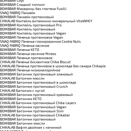
BOMBBAR Соус
BOMBBAR Сладкий топпинг
BOMBBAR Макароны без глютена Fusilli
SNAQ FABRIQ Панкейк
BOMBBAR Панкейк протеиновый
CHIKALAB Коктейль витаминно-минеральный VitaWHEY
BOMBBAR Коктейль протеиновый Pro
BOMBBAR Коктейль протеиновый
BOMBBAR Коктейль протеиновый Vegan
BOMBBAR Печенье протеиновое Vegan
SNAQ FABRIQ Печенье глазированное Cookie Nuts
SNAQ FABRIQ Печенье овсяное
BOMBBAR Печенье KETO
BOMBBAR Печенье овсяное fitness
BOMBBAR Печенье протеиновое
CHIKALAB Печенье бисквитное Chika Biscuit
CHIKALAB Печенье протеиновое в шоколаде без сахара Chikapie
BOMBBAR Печенье низкокалорийное
BOMBBAR Батончик протеиновый злаковый
CHIKALAB Батончик-мюсли
BOMBBAR Батончик протеиновый в шоколаде
BOMBBAR Батончик протеиновый Crunch
CHIKALAB Батончик с нугой
BOMBBAR Батончик протеиновый ореховый
BOMBBAR Батончик KETO
CHIKALAB Батончик протеиновый Chika Layers
BOMBBAR Батончик протеиновый Vegan
BOMBBAR Батончик протеиновый Slim
CHIKALAB Батончик протеиновый Chikabar
BOMBBAR Батончик протеиновый
BOMBBAR Батончик-мюсли
CHIKALAB Вафля двойная с начинкой