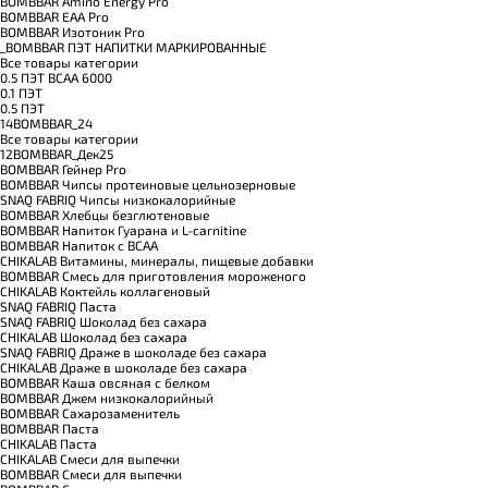
BOMBBAR Amino Energy Pro
BOMBBAR EAA Pro
BOMBBAR Изотоник Pro
_BOMBBAR ПЭТ НАПИТКИ МАРКИРОВАННЫЕ
Все товары категории
0.5 ПЭТ ВСАА 6000
0.1 ПЭТ
0.5 ПЭТ
14BOMBBAR_24
Все товары категории
12BOMBBAR_Дек25
BOMBBAR Гейнер Pro
BOMBBAR Чипсы протеиновые цельнозерновые
SNAQ FABRIQ Чипсы низкокалорийные
BOMBBAR Хлебцы безглютеновые
BOMBBAR Напиток Гуарана и L-carnitine
BOMBBAR Напиток с BCAA
CHIKALAB Витамины, минералы, пищевые добавки
BOMBBAR Смесь для приготовления мороженого
CHIKALAB Коктейль коллагеновый
SNAQ FABRIQ Паста
SNAQ FABRIQ Шоколад без сахара
CHIKALAB Шоколад без сахара
SNAQ FABRIQ Драже в шоколаде без сахара
CHIKALAB Драже в шоколаде без сахара
BOMBBAR Каша овсяная с белком
BOMBBAR Джем низкокалорийный
BOMBBAR Сахарозаменитель
BOMBBAR Паста
CHIKALAB Паста
CHIKALAB Смеси для выпечки
BOMBBAR Смеси для выпечки