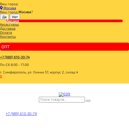
Ваш город:
Главная
Москва
СПОРТИВНОЕ ПИТАНИЕ
Ваш город
Москва
?
ВИТАМИНЫ И МИНЕРАЛЫ
Акции
СПОРТИВНОЕ ПИТАНИЕ
Аксессуары
Доставка
Optimum System
Оплата
PROPER VIT
Контакты
ДЕТОКС
BOMBBAR Энергетический гель
BOMBBAR Лимонад витаминизированный
ОПТ
BOMBBAR Напиток энергетический
АКТИВНОЕ ДОЛГОЛЕТИЕ
КАЗЕИН
+7 (989) 610-30-74
ИММУНИТЕТ
Пн-Сб 8:00 - 17:00
ПРОБИОТИК
ХОНДРОПРОТЕКТОРЫ
г. Симферополь, ул. Глинки 57, корпус 2, склад 4
ИЗОЛЯТ
0
ИЗОТОНИК
МАГНЕЗИУМ
ПРОТЕИНОВЫЙ ШОКОЛАД БЕЗ САХАРА
ПИЩЕВЫЕ ВОЛОКНА
АДАПТОГЕНЫ
МОРОЖЕНОЕ
5-HTP
BCAA
D-АСПАРГИНОВАЯ КИСЛОТА
GABA
+7 (989) 610-30-74
L-КАРНИТИН
АМИНОКИСЛОТЫ
АРГИНИН