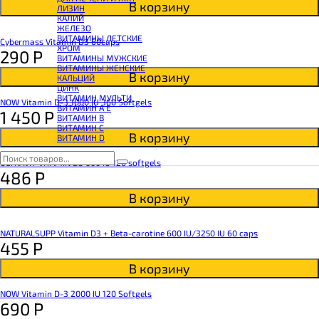
КОЭНЗИМ Q10
В корзину
ЛИЗИН
КРЕАТИН
КАЛИЙ
ПОЛЕЗНЫЕ ЖИРЫ
ЖЕЛЕЗО
ПРОТЕИН
ВИТАМИНЫ ДЕТСКИЕ
ПРОТЕИНОВОЕ ПЕЧЕНЬЕ
Cybermass Vitamin D3 60caps
ХРОМ
ПРОТЕИНОВЫЕ БАТОНЧИКИ
290
Р
ВИТАМИНЫ МУЖСКИЕ
ПРОТЕИНОВЫЕ КАШИ
ВИТАМИНЫ ЖЕНСКИЕ
ТЕСТОБУСТЕРЫ
В корзину
КАЛЬЦИЙ
ЦИТРУЛЛИН МАЛАТ
ЦИНК
ПРЕДТРЕНИРОВОЧНЫЕ КОМПЛЕКСЫ
ВИТАМИН МУЛЬТИ
ЭНЕРГЕТИКИ И ЖИРОСЖИГАТЕЛИ#
NOW Vitamin D-3 1000 IU 360 Softgels
ВИТАМИН A E
1 450
Р
ВИТАМИН B
ВИТАМИН C
В корзину
ВИТАМИН D
ULTRAVIT VITAMIN D3 600 IU 120 softgels
486
Р
В корзину
NATURALSUPP Vitamin D3 + Beta-carotine 600 IU/3250 IU 60 caps
455
Р
В корзину
NOW Vitamin D-3 2000 IU 120 Softgels
690
Р