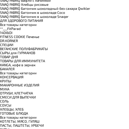
SNAQ FABRIQ Вафли с начинкой
SNAQ FABRIQ Хлебцы рисовые
SNAQ FABRIQ Батончик шоколадный без сахара Qwikler
SNAQ FABRIQ Батончик в шоколаде Coco
SNAQ FABRIQ Батончик в шоколаде Snaqer
ДЛЯ ЗДОРОВОГО ПИТАНИЯ
Все товары категории
**___FitParad
14DI&DI
FITNESS COOKIE Печенье
DR.KORNER
СПЕЦИИ
ВЕГАНСКИЕ ПОЛУФАБРИКАТЫ
СЫРЫ для ГУРМАНОВ
TОВАР ДНЯ
TОВАРЫ ДЛЯ ИММУНИТЕТА
КANGA, кофе в зернах
БАКАЛЕЯ
Все товары категории
КОНСЕРВАЦИЯ
КРУПЫ
МАКАРОННЫЕ ИЗДЕЛИЯ
МУКА
ОТРУБИ, КЛЕТЧАТКА
СМЕСИ ДЛЯ ВЫПЕЧКИ
СОЛЬ
СОУСЫ
ХЛЕБЦЫ, ХЛЕБ
ГОТОВЫЕ БЛЮДА
Все товары категории
КОТЛЕТЫ, МЯСО, ГУЛЯШ
ПАСТЫ, ПАШТЕТЫ, УРБЕЧИ