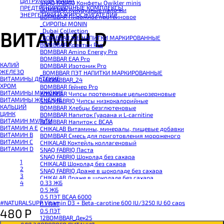
ЦИТРУЛЛИН МАЛАТ
SNAQ FABRIQ Конфеты Qwikler minis
ПРЕДТРЕНИРОВОЧНЫЕ КОМПЛЕКСЫ
BOMBBAR Кукурузные палочки
ЭНЕРГЕТИКИ И ЖИРОСЖИГАТЕЛИ#
BOMBBAR Пирожное протеиновое
_CИРОПЫ MONIN
_Dubai Collection
ВИТАМИН D
_BOMBBAR ЖБ НАПИТКИ МАРКИРОВАННЫЕ
BOMBBAR Креатин Pro
BOMBBAR Amino Energy Pro
BOMBBAR EAA Pro
КАЛИЙ
BOMBBAR Изотоник Pro
ЖЕЛЕЗО
_BOMBBAR ПЭТ НАПИТКИ МАРКИРОВАННЫЕ
ВИТАМИНЫ ДЕТСКИЕ
14BOMBBAR_24
ХРОМ
BOMBBAR Гейнер Pro
ВИТАМИНЫ МУЖСКИЕ
BOMBBAR Чипсы протеиновые цельнозерновые
ВИТАМИНЫ ЖЕНСКИЕ
SNAQ FABRIQ Чипсы низкокалорийные
КАЛЬЦИЙ
BOMBBAR Хлебцы безглютеновые
ЦИНК
BOMBBAR Напиток Гуарана и L-carnitine
ВИТАМИН МУЛЬТИ
BOMBBAR Напиток с BCAA
ВИТАМИН A E
CHIKALAB Витамины, минералы, пищевые добавки
ВИТАМИН B
BOMBBAR Смесь для приготовления мороженого
ВИТАМИН C
CHIKALAB Коктейль коллагеновый
ВИТАМИН D
SNAQ FABRIQ Паста
SNAQ FABRIQ Шоколад без сахара
1
CHIKALAB Шоколад без сахара
2
SNAQ FABRIQ Драже в шоколаде без сахара
3
CHIKALAB Драже в шоколаде без сахара
0.33 ЖБ
4
BOMBBAR Каша овсяная с белком
0.5 ЖБ
BOMBBAR Джем низкокалорийный
0.5 ПЭТ ВСАА 6000
BOMBBAR Сахарозаменитель
#NATURALSUPP Vitamin D3 + Beta-carotine 600 IU/3250 IU 60 caps
0.1 ПЭТ
BOMBBAR Паста
480
Р
0.5 ПЭТ
CHIKALAB Паста
12BOMBBAR_Дек25
CHIKALAB Смеси для выпечки