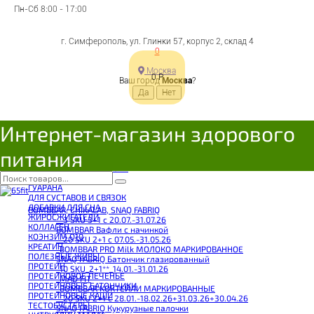
БЕТА-АЛАНИН
Пн-Сб 8:00 - 17:00
ВИТАМИНЫ И МИНЕРАЛЫ
КАЛИЙ
ЖЕЛЕЗО
ВИТАМИНЫ ДЕТСКИЕ
г. Симферополь, ул. Глинки 57, корпус 2, склад 4
ХРОМ
0
ВИТАМИНЫ МУЖСКИЕ
ВИТАМИНЫ ЖЕНСКИЕ
Москва
0
Р
КАЛЬЦИЙ
Ваш город
Москва
?
ЦИНК
ВИТАМИН МУЛЬТИ
ВИТАМИН A E
ВИТАМИН B
Интернет-магазин здорового
ВИТАМИН C
ВИТАМИН D
ВОССТАНОВИТЕЛИ
питания
ГЕЙНЕР
ГИАЛУРОНОВАЯ КИСЛОТА
ГЛЮТАМИН
ГУАРАНА
ДЛЯ СУСТАВОВ И СВЯЗОК
ДОБАВКИ ДЛЯ СНА
BOMBBAR, CHIKALAB, SNAQ FABRIQ
ЖИРОСЖИГАТЕЛИ
__3 SKU 3+1 с 20.07.-31.07.26
КОЛЛАГЕН
BOMBBAR Вафли с начинкой
КОЭНЗИМ Q10
__20 SKU 2+1 с 07.05.-31.05.26
КРЕАТИН
_BOMBBAR PRO Milk МОЛОКО МАРКИРОВАННОЕ
ПОЛЕЗНЫЕ ЖИРЫ
SNAQ FABRIQ Батончик глазированный
ПРОТЕИН
_10 SKU_2+1**_14.01.-31.01.26
ПРОТЕИНОВОЕ ПЕЧЕНЬЕ
_MAD FIT
ПРОТЕИНОВЫЕ БАТОНЧИКИ
_BOMBBAR КОКТЕЙЛИ МАРКИРОВАННЫЕ
ПРОТЕИНОВЫЕ КАШИ
__20 SKU 2+1 с 28.01.-18.02.26+31.03.26+30.04.26
ТЕСТОБУСТЕРЫ
SNAQ FABRIQ Кукурузные палочки