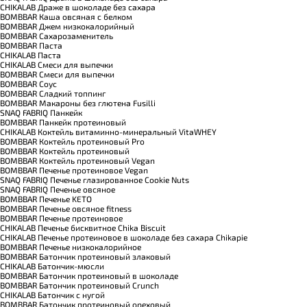
CHIKALAB Драже в шоколаде без сахара
BOMBBAR Каша овсяная с белком
BOMBBAR Джем низкокалорийный
BOMBBAR Сахарозаменитель
BOMBBAR Паста
CHIKALAB Паста
CHIKALAB Смеси для выпечки
BOMBBAR Смеси для выпечки
BOMBBAR Соус
BOMBBAR Сладкий топпинг
BOMBBAR Макароны без глютена Fusilli
SNAQ FABRIQ Панкейк
BOMBBAR Панкейк протеиновый
CHIKALAB Коктейль витаминно-минеральный VitaWHEY
BOMBBAR Коктейль протеиновый Pro
BOMBBAR Коктейль протеиновый
BOMBBAR Коктейль протеиновый Vegan
BOMBBAR Печенье протеиновое Vegan
SNAQ FABRIQ Печенье глазированное Cookie Nuts
SNAQ FABRIQ Печенье овсяное
BOMBBAR Печенье KETO
BOMBBAR Печенье овсяное fitness
BOMBBAR Печенье протеиновое
CHIKALAB Печенье бисквитное Chika Biscuit
CHIKALAB Печенье протеиновое в шоколаде без сахара Chikapie
BOMBBAR Печенье низкокалорийное
BOMBBAR Батончик протеиновый злаковый
CHIKALAB Батончик-мюсли
BOMBBAR Батончик протеиновый в шоколаде
BOMBBAR Батончик протеиновый Crunch
CHIKALAB Батончик с нугой
BOMBBAR Батончик протеиновый ореховый