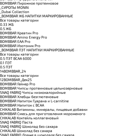
BOMBBAR Пирожное протеиновое
_CИРОПЫ MONIN
_Dubai Collection
_BOMBBAR ЖБ НАПИТКИ МАРКИРОВАННЫЕ
Все товары категории
0.33 ЖБ
0.5 ЖБ
BOMBBAR Креатин Pro
BOMBBAR Amino Energy Pro
BOMBBAR EAA Pro
BOMBBAR Изотоник Pro
_BOMBBAR ПЭТ НАПИТКИ МАРКИРОВАННЫЕ
Все товары категории
0.5 ПЭТ ВСАА 6000
0.1 ПЭТ
0.5 ПЭТ
14BOMBBAR_24
Все товары категории
12BOMBBAR_Дек25
BOMBBAR Гейнер Pro
BOMBBAR Чипсы протеиновые цельнозерновые
SNAQ FABRIQ Чипсы низкокалорийные
BOMBBAR Хлебцы безглютеновые
BOMBBAR Напиток Гуарана и L-carnitine
BOMBBAR Напиток с BCAA
CHIKALAB Витамины, минералы, пищевые добавки
BOMBBAR Смесь для приготовления мороженого
CHIKALAB Коктейль коллагеновый
SNAQ FABRIQ Паста
SNAQ FABRIQ Шоколад без сахара
CHIKALAB Шоколад без сахара
SNAQ FABRIQ Драже в шоколаде без сахара