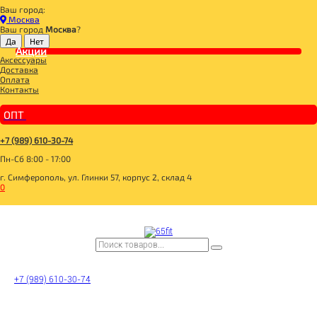
Ваш город:
Главная
Москва
BOMBBAR, CHIKALAB, SNAQ FABRIQ
Ваш город
Москва
?
BOMBBAR, CHIKALAB, SNAQ FABRIQ
Акции
Аксессуары
__3 SKU 3+1 с 20.07.-31.07.26
Доставка
BOMBBAR Вафли с начинкой
Оплата
__20 SKU 2+1 с 07.05.-31.05.26
Контакты
_BOMBBAR PRO Milk МОЛОКО МАРКИРОВАННОЕ
SNAQ FABRIQ Батончик глазированный
_10 SKU_2+1**_14.01.-31.01.26
ОПТ
_MAD FIT
_BOMBBAR КОКТЕЙЛИ МАРКИРОВАННЫЕ
__20 SKU 2+1 с 28.01.-18.02.26+31.03.26+30.04.26
+7 (989) 610-30-74
SNAQ FABRIQ Кукурузные палочки
Пн-Сб 8:00 - 17:00
SNAQ FABRIQ Конфеты Qwikler minis
BOMBBAR Кукурузные палочки
г. Симферополь, ул. Глинки 57, корпус 2, склад 4
BOMBBAR Пирожное протеиновое
0
_CИРОПЫ MONIN
_Dubai Collection
_BOMBBAR ЖБ НАПИТКИ МАРКИРОВАННЫЕ
BOMBBAR Креатин Pro
BOMBBAR Amino Energy Pro
BOMBBAR EAA Pro
BOMBBAR Изотоник Pro
_BOMBBAR ПЭТ НАПИТКИ МАРКИРОВАННЫЕ
14BOMBBAR_24
BOMBBAR Гейнер Pro
+7 (989) 610-30-74
BOMBBAR Чипсы протеиновые цельнозерновые
SNAQ FABRIQ Чипсы низкокалорийные
BOMBBAR Хлебцы безглютеновые