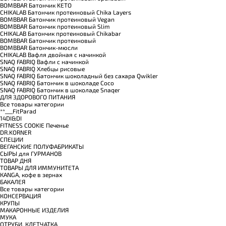
BOMBBAR Батончик KETO
CHIKALAB Батончик протеиновый Chika Layers
BOMBBAR Батончик протеиновый Vegan
BOMBBAR Батончик протеиновый Slim
CHIKALAB Батончик протеиновый Chikabar
BOMBBAR Батончик протеиновый
BOMBBAR Батончик-мюсли
CHIKALAB Вафля двойная с начинкой
SNAQ FABRIQ Вафли с начинкой
SNAQ FABRIQ Хлебцы рисовые
SNAQ FABRIQ Батончик шоколадный без сахара Qwikler
SNAQ FABRIQ Батончик в шоколаде Coco
SNAQ FABRIQ Батончик в шоколаде Snaqer
ДЛЯ ЗДОРОВОГО ПИТАНИЯ
Все товары категории
**___FitParad
14DI&DI
FITNESS COOKIE Печенье
DR.KORNER
СПЕЦИИ
ВЕГАНСКИЕ ПОЛУФАБРИКАТЫ
СЫРЫ для ГУРМАНОВ
TОВАР ДНЯ
TОВАРЫ ДЛЯ ИММУНИТЕТА
КANGA, кофе в зернах
БАКАЛЕЯ
Все товары категории
КОНСЕРВАЦИЯ
КРУПЫ
МАКАРОННЫЕ ИЗДЕЛИЯ
МУКА
ОТРУБИ, КЛЕТЧАТКА