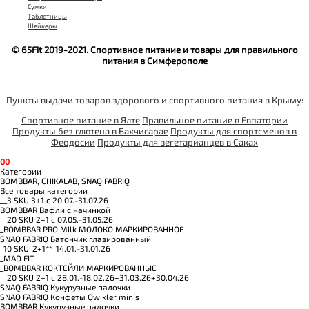
Сумки
Таблетницы
Шейкеры
© 65Fit 2019-2021. Спортивное питание и товары для правильного
питания в Симферополе
Пункты выдачи товаров здорового и спортивного питания в Крыму:
Спортивное питание в Ялте
Правильное питание в Евпатории
Продукты без глютена в Бахчисарае
Продукты для спортсменов в
Феодосии
Продукты для вегетарианцев в Саках
0
0
Категории
BOMBBAR, CHIKALAB, SNAQ FABRIQ
Все товары категории
__3 SKU 3+1 с 20.07.-31.07.26
BOMBBAR Вафли с начинкой
__20 SKU 2+1 с 07.05.-31.05.26
_BOMBBAR PRO Milk МОЛОКО МАРКИРОВАННОЕ
SNAQ FABRIQ Батончик глазированный
_10 SKU_2+1**_14.01.-31.01.26
_MAD FIT
_BOMBBAR КОКТЕЙЛИ МАРКИРОВАННЫЕ
__20 SKU 2+1 с 28.01.-18.02.26+31.03.26+30.04.26
SNAQ FABRIQ Кукурузные палочки
SNAQ FABRIQ Конфеты Qwikler minis
BOMBBAR Кукурузные палочки