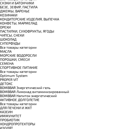
СНЭКИ И БАТОНЧИКИ
БЕЗЕ, ЗЕФИР, ПАСТИЛА
ДЖЕМЫ, ВАРЕНЬЕ
КОЗИНАКИ
КОНДИТЕРСКИЕ ИЗДЕЛИЯ, ВЫПЕЧКА
КОНФЕТЫ, МАРМЕЛАД
ОРЕХИ
ПАСТИЛКИ, СУХОФРУКТЫ, ЯГОДЫ
ЧИПСЫ, СНЕКИ
ШОКОЛАД
СУПЕРФУДЫ
Все товары категории
МАСЛА
МОРСКИЕ ВОДОРОСЛИ
ПОРОШКИ, СМЕСИ
СЕМЕНА
СПОРТИВНОЕ ПИТАНИЕ
Все товары категории
Optimum System
PROPER VIT
ДЕТОКС
BOMBBAR Энергетический гель
BOMBBAR Лимонад витаминизированный
BOMBBAR Напиток энергетический
АКТИВНОЕ ДОЛГОЛЕТИЕ
Все товары категории
ДЛЯ ПЕЧЕНИ И ЖКТ
КАЗЕИН
ИММУНИТЕТ
ПРОБИОТИК
ХОНДРОПРОТЕКТОРЫ
ИЗОЛЯТ