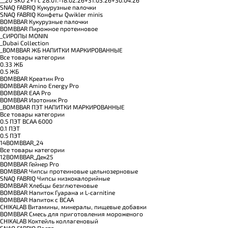
__20 SKU 2+1 с 28.01.-18.02.26+31.03.26+30.04.26
SNAQ FABRIQ Кукурузные палочки
SNAQ FABRIQ Конфеты Qwikler minis
BOMBBAR Кукурузные палочки
BOMBBAR Пирожное протеиновое
_CИРОПЫ MONIN
_Dubai Collection
_BOMBBAR ЖБ НАПИТКИ МАРКИРОВАННЫЕ
Все товары категории
0.33 ЖБ
0.5 ЖБ
BOMBBAR Креатин Pro
BOMBBAR Amino Energy Pro
BOMBBAR EAA Pro
BOMBBAR Изотоник Pro
_BOMBBAR ПЭТ НАПИТКИ МАРКИРОВАННЫЕ
Все товары категории
0.5 ПЭТ ВСАА 6000
0.1 ПЭТ
0.5 ПЭТ
14BOMBBAR_24
Все товары категории
12BOMBBAR_Дек25
BOMBBAR Гейнер Pro
BOMBBAR Чипсы протеиновые цельнозерновые
SNAQ FABRIQ Чипсы низкокалорийные
BOMBBAR Хлебцы безглютеновые
BOMBBAR Напиток Гуарана и L-carnitine
BOMBBAR Напиток с BCAA
CHIKALAB Витамины, минералы, пищевые добавки
BOMBBAR Смесь для приготовления мороженого
CHIKALAB Коктейль коллагеновый