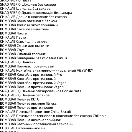
SNAQ FABRIQ Паста
SNAQ FABRIQ Шоколад без сахара
CHIKALAB Шоколад без сахара
SNAQ FABRIQ Драже в шоколаде без сахара
CHIKALAB Драже в шоколаде без сахара
BOMBBAR Каша овсяная с белком
BOMBBAR Джем низкокалорийный
BOMBBAR Сахарозаменитель
BOMBBAR Паста
CHIKALAB Паста
CHIKALAB Смеси для выпечки
BOMBBAR Смеси для выпечки
BOMBBAR Соус
BOMBBAR Сладкий топпинг
BOMBBAR Макароны без глютена Fusilli
SNAQ FABRIQ Панкейк
BOMBBAR Панкейк протеиновый
CHIKALAB Коктейль витаминно-минеральный VitaWHEY
BOMBBAR Коктейль протеиновый Pro
BOMBBAR Коктейль протеиновый
BOMBBAR Коктейль протеиновый Vegan
BOMBBAR Печенье протеиновое Vegan
SNAQ FABRIQ Печенье глазированное Cookie Nuts
SNAQ FABRIQ Печенье овсяное
BOMBBAR Печенье KETO
BOMBBAR Печенье овсяное fitness
BOMBBAR Печенье протеиновое
CHIKALAB Печенье бисквитное Chika Biscuit
CHIKALAB Печенье протеиновое в шоколаде без сахара Chikapie
BOMBBAR Печенье низкокалорийное
BOMBBAR Батончик протеиновый злаковый
CHIKALAB Батончик-мюсли