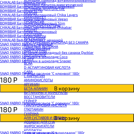
BOMBBAR Лимонад витаминизированный
CHIKALAB Батончик с нугой
BOMBBAR Напиток энергетический
BOMBBAR Батончик протеиновый ореховый
АКТИВНОЕ ДОЛГОЛЕТИЕ
BOMBBAR Батончик KETO
КАЗЕИН
CHIKALAB Батончик протеиновый Chika Layers
ИММУНИТЕТ
BOMBBAR Батончик протеиновый Vegan
ПРОБИОТИК
BOMBBAR Батончик протеиновый Slim
ХОНДРОПРОТЕКТОРЫ
CHIKALAB Батончик протеиновый Chikabar
ИЗОЛЯТ
BOMBBAR Батончик протеиновый
ИЗОТОНИК
BOMBBAR Батончик-мюсли
МАГНЕЗИУМ
CHIKALAB Вафля двойная с начинкой
ПРОТЕИНОВЫЙ ШОКОЛАД БЕЗ САХАРА
SNAQ FABRIQ Вафли с начинкой
ПИЩЕВЫЕ ВОЛОКНА
SNAQ FABRIQ Хлебцы рисовые
АДАПТОГЕНЫ
SNAQ FABRIQ Батончик шоколадный без сахара Qwikler
МОРОЖЕНОЕ
SNAQ FABRIQ Батончик в шоколаде Coco
5-HTP
SNAQ FABRIQ Батончик в шоколаде Snaqer
BCAA
D-АСПАРГИНОВАЯ КИСЛОТА
GABA
SNAQ FABRIQ Печенье овсяное "С клюквой" 180г
L-КАРНИТИН
180
Р
АМИНОКИСЛОТЫ
АРГИНИН
В корзину
БЕТА-АЛАНИН
ВИТАМИНЫ И МИНЕРАЛЫ
ВОССТАНОВИТЕЛИ
ГЕЙНЕР
SNAQ FABRIQ Печенье овсяное "С орехами" 180г
ГИАЛУРОНОВАЯ КИСЛОТА
180
Р
ГЛЮТАМИН
ГУАРАНА
В корзину
ДЛЯ СУСТАВОВ И СВЯЗОК
ДОБАВКИ ДЛЯ СНА
ЖИРОСЖИГАТЕЛИ
КОЛЛАГЕН
SNAQ FABRIQ Печенье овсяное "С шоколадом" 180г
ДЛЯ ПЕЧЕНИ И ЖКТ