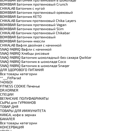
BOMBBAR Батончик протеиновый в шоколаде
BOMBBAR Батончик протеиновый Crunch
CHIKALAB Батончик с нугой
BOMBBAR Батончик протеиновый ореховый
BOMBBAR Батончик KETO
CHIKALAB Батончик протеиновый Chika Layers
BOMBBAR Батончик протеиновый Vegan
BOMBBAR Батончик протеиновый Slim
CHIKALAB Батончик протеиновый Chikabar
BOMBBAR Батончик протеиновый
BOMBBAR Батончик-мюсли
CHIKALAB Вафля двойная с начинкой
SNAQ FABRIQ Вафли с начинкой
SNAQ FABRIQ Хлебцы рисовые
SNAQ FABRIQ Батончик шоколадный без сахара Qwikler
SNAQ FABRIQ Батончик в шоколаде Coco
SNAQ FABRIQ Батончик в шоколаде Snaqer
ДЛЯ ЗДОРОВОГО ПИТАНИЯ
Все товары категории
**___FitParad
14DI&DI
FITNESS COOKIE Печенье
DR.KORNER
СПЕЦИИ
ВЕГАНСКИЕ ПОЛУФАБРИКАТЫ
СЫРЫ для ГУРМАНОВ
TОВАР ДНЯ
TОВАРЫ ДЛЯ ИММУНИТЕТА
КANGA, кофе в зернах
БАКАЛЕЯ
Все товары категории
КОНСЕРВАЦИЯ