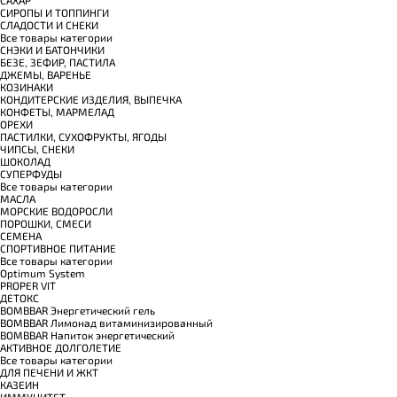
САХАР
СИРОПЫ И ТОППИНГИ
СЛАДОСТИ И СНЕКИ
Все товары категории
СНЭКИ И БАТОНЧИКИ
БЕЗЕ, ЗЕФИР, ПАСТИЛА
ДЖЕМЫ, ВАРЕНЬЕ
КОЗИНАКИ
КОНДИТЕРСКИЕ ИЗДЕЛИЯ, ВЫПЕЧКА
КОНФЕТЫ, МАРМЕЛАД
ОРЕХИ
ПАСТИЛКИ, СУХОФРУКТЫ, ЯГОДЫ
ЧИПСЫ, СНЕКИ
ШОКОЛАД
СУПЕРФУДЫ
Все товары категории
МАСЛА
МОРСКИЕ ВОДОРОСЛИ
ПОРОШКИ, СМЕСИ
СЕМЕНА
СПОРТИВНОЕ ПИТАНИЕ
Все товары категории
Optimum System
PROPER VIT
ДЕТОКС
BOMBBAR Энергетический гель
BOMBBAR Лимонад витаминизированный
BOMBBAR Напиток энергетический
АКТИВНОЕ ДОЛГОЛЕТИЕ
Все товары категории
ДЛЯ ПЕЧЕНИ И ЖКТ
КАЗЕИН