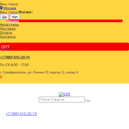
Ваш город:
Главная
Москва
BOMBBAR, CHIKALAB, SNAQ FABRIQ
Ваш город
Москва
?
BOMBBAR, CHIKALAB, SNAQ FABRIQ
Акции
Аксессуары
__3 SKU 3+1 с 20.07.-31.07.26
Доставка
BOMBBAR Вафли с начинкой
Оплата
__20 SKU 2+1 с 07.05.-31.05.26
Контакты
_BOMBBAR PRO Milk МОЛОКО МАРКИРОВАННОЕ
SNAQ FABRIQ Батончик глазированный
_10 SKU_2+1**_14.01.-31.01.26
ОПТ
_MAD FIT
_BOMBBAR КОКТЕЙЛИ МАРКИРОВАННЫЕ
__20 SKU 2+1 с 28.01.-18.02.26+31.03.26+30.04.26
+7 (989) 610-30-74
SNAQ FABRIQ Кукурузные палочки
Пн-Сб 8:00 - 17:00
SNAQ FABRIQ Конфеты Qwikler minis
BOMBBAR Кукурузные палочки
г. Симферополь, ул. Глинки 57, корпус 2, склад 4
BOMBBAR Пирожное протеиновое
0
_CИРОПЫ MONIN
_Dubai Collection
_BOMBBAR ЖБ НАПИТКИ МАРКИРОВАННЫЕ
BOMBBAR Креатин Pro
BOMBBAR Amino Energy Pro
BOMBBAR EAA Pro
BOMBBAR Изотоник Pro
_BOMBBAR ПЭТ НАПИТКИ МАРКИРОВАННЫЕ
14BOMBBAR_24
BOMBBAR Гейнер Pro
+7 (989) 610-30-74
BOMBBAR Чипсы протеиновые цельнозерновые
SNAQ FABRIQ Чипсы низкокалорийные
BOMBBAR Хлебцы безглютеновые