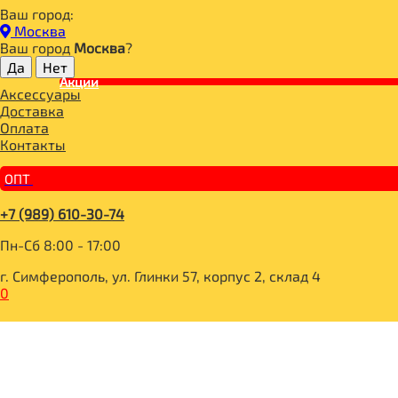
Ваш город:
Москва
Ваш город
Москва
?
Сравнить
Акции
Аксессуары
Доставка
Оплата
Список товаров для сравнения пуст.
Контакты
г. Симферополь, ул. Глинки 57, корпус 2, склад 4
ОПТ
+7 (989) 610-30-74
Пн-Сб 8:00 - 17:00
+7 (989) 610-30-74
sale@65fit.ru
Пн-Сб 8:00 - 17:00
Блог
Контакты
г. Симферополь, ул. Глинки 57, корпус 2, склад 4
Магазины
0
Оптовым покупателям
Сертификаты
Бакалея
Готовые блюда
Напитки