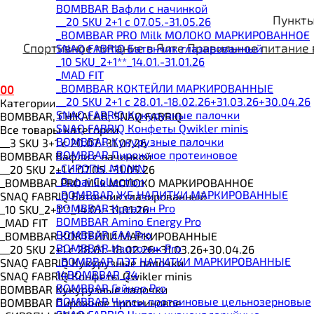
BOMBBAR Вафли с начинкой
Пункты
__20 SKU 2+1 с 07.05.-31.05.26
_BOMBBAR PRO Milk МОЛОКО МАРКИРОВАННОЕ
Спортивное питание в Ялте
Правильное питание 
SNAQ FABRIQ Батончик глазированный
_10 SKU_2+1**_14.01.-31.01.26
_MAD FIT
_BOMBBAR КОКТЕЙЛИ МАРКИРОВАННЫЕ
0
0
__20 SKU 2+1 с 28.01.-18.02.26+31.03.26+30.04.26
Категории
SNAQ FABRIQ Кукурузные палочки
BOMBBAR, CHIKALAB, SNAQ FABRIQ
SNAQ FABRIQ Конфеты Qwikler minis
Все товары категории
BOMBBAR Кукурузные палочки
__3 SKU 3+1 с 20.07.-31.07.26
BOMBBAR Пирожное протеиновое
BOMBBAR Вафли с начинкой
_CИРОПЫ MONIN
__20 SKU 2+1 с 07.05.-31.05.26
_Dubai Collection
_BOMBBAR PRO Milk МОЛОКО МАРКИРОВАННОЕ
_BOMBBAR ЖБ НАПИТКИ МАРКИРОВАННЫЕ
SNAQ FABRIQ Батончик глазированный
BOMBBAR Креатин Pro
_10 SKU_2+1**_14.01.-31.01.26
BOMBBAR Amino Energy Pro
_MAD FIT
BOMBBAR EAA Pro
_BOMBBAR КОКТЕЙЛИ МАРКИРОВАННЫЕ
BOMBBAR Изотоник Pro
__20 SKU 2+1 с 28.01.-18.02.26+31.03.26+30.04.26
_BOMBBAR ПЭТ НАПИТКИ МАРКИРОВАННЫЕ
SNAQ FABRIQ Кукурузные палочки
14BOMBBAR_24
SNAQ FABRIQ Конфеты Qwikler minis
BOMBBAR Гейнер Pro
BOMBBAR Кукурузные палочки
BOMBBAR Чипсы протеиновые цельнозерновые
BOMBBAR Пирожное протеиновое