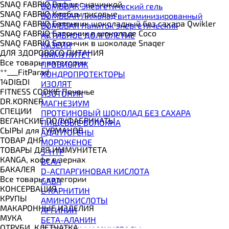
SNAQ FABRIQ Вафли с начинкой
BOMBBAR Энергетический гель
SNAQ FABRIQ Хлебцы рисовые
BOMBBAR Лимонад витаминизированный
SNAQ FABRIQ Батончик шоколадный без сахара Qwikler
BOMBBAR Напиток энергетический
SNAQ FABRIQ Батончик в шоколаде Coco
АКТИВНОЕ ДОЛГОЛЕТИЕ
SNAQ FABRIQ Батончик в шоколаде Snaqer
КАЗЕИН
ДЛЯ ЗДОРОВОГО ПИТАНИЯ
ИММУНИТЕТ
Все товары категории
ПРОБИОТИК
**___FitParad
ХОНДРОПРОТЕКТОРЫ
14DI&DI
ИЗОЛЯТ
FITNESS COOKIE Печенье
ИЗОТОНИК
DR.KORNER
МАГНЕЗИУМ
СПЕЦИИ
ПРОТЕИНОВЫЙ ШОКОЛАД БЕЗ САХАРА
ВЕГАНСКИЕ ПОЛУФАБРИКАТЫ
ПИЩЕВЫЕ ВОЛОКНА
СЫРЫ для ГУРМАНОВ
АДАПТОГЕНЫ
TОВАР ДНЯ
МОРОЖЕНОЕ
TОВАРЫ ДЛЯ ИММУНИТЕТА
5-HTP
КANGA, кофе в зернах
BCAA
БАКАЛЕЯ
D-АСПАРГИНОВАЯ КИСЛОТА
Все товары категории
GABA
КОНСЕРВАЦИЯ
L-КАРНИТИН
КРУПЫ
АМИНОКИСЛОТЫ
МАКАРОННЫЕ ИЗДЕЛИЯ
АРГИНИН
МУКА
БЕТА-АЛАНИН
ОТРУБИ, КЛЕТЧАТКА