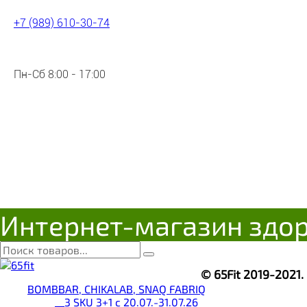
Полезный завтрак
Сахар и сахарозаменители
+7 (989) 610-30-74
Сладости и снеки
Суперфуды
Аминокислоты
Пн-Сб 8:00 - 17:00
Аргенин
Бета-аланин
Витамины и минералы
Восстановители
Гейнер
Креатин
Бинты
Бутылки
Магнезия
Спортивный инвентарь
Интернет-магазин здо
Сумки
Таблетницы
Шейкеры
© 65Fit 2019-2021
BOMBBAR, CHIKALAB, SNAQ FABRIQ
__3 SKU 3+1 с 20.07.-31.07.26