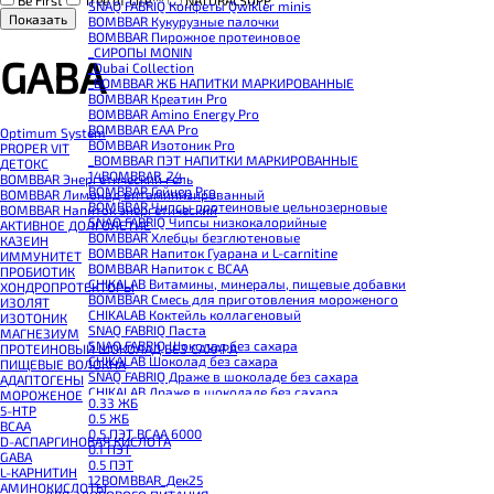
Be First
Tree of Life™
NATURALSUPP
SNAQ FABRIQ Конфеты Qwikler minis
BOMBBAR Кукурузные палочки
BOMBBAR Пирожное протеиновое
_CИРОПЫ MONIN
GABA
_Dubai Collection
_BOMBBAR ЖБ НАПИТКИ МАРКИРОВАННЫЕ
BOMBBAR Креатин Pro
BOMBBAR Amino Energy Pro
BOMBBAR EAA Pro
Optimum System
BOMBBAR Изотоник Pro
PROPER VIT
_BOMBBAR ПЭТ НАПИТКИ МАРКИРОВАННЫЕ
ДЕТОКС
14BOMBBAR_24
BOMBBAR Энергетический гель
BOMBBAR Гейнер Pro
BOMBBAR Лимонад витаминизированный
BOMBBAR Чипсы протеиновые цельнозерновые
BOMBBAR Напиток энергетический
SNAQ FABRIQ Чипсы низкокалорийные
АКТИВНОЕ ДОЛГОЛЕТИЕ
BOMBBAR Хлебцы безглютеновые
КАЗЕИН
BOMBBAR Напиток Гуарана и L-carnitine
ИММУНИТЕТ
BOMBBAR Напиток с BCAA
ПРОБИОТИК
CHIKALAB Витамины, минералы, пищевые добавки
ХОНДРОПРОТЕКТОРЫ
BOMBBAR Смесь для приготовления мороженого
ИЗОЛЯТ
CHIKALAB Коктейль коллагеновый
ИЗОТОНИК
SNAQ FABRIQ Паста
МАГНЕЗИУМ
SNAQ FABRIQ Шоколад без сахара
ПРОТЕИНОВЫЙ ШОКОЛАД БЕЗ САХАРА
CHIKALAB Шоколад без сахара
ПИЩЕВЫЕ ВОЛОКНА
SNAQ FABRIQ Драже в шоколаде без сахара
АДАПТОГЕНЫ
CHIKALAB Драже в шоколаде без сахара
МОРОЖЕНОЕ
0.33 ЖБ
BOMBBAR Каша овсяная с белком
5-HTP
0.5 ЖБ
BOMBBAR Джем низкокалорийный
BCAA
0.5 ПЭТ ВСАА 6000
BOMBBAR Сахарозаменитель
D-АСПАРГИНОВАЯ КИСЛОТА
0.1 ПЭТ
BOMBBAR Паста
GABA
0.5 ПЭТ
CHIKALAB Паста
L-КАРНИТИН
12BOMBBAR_Дек25
CHIKALAB Смеси для выпечки
АМИНОКИСЛОТЫ