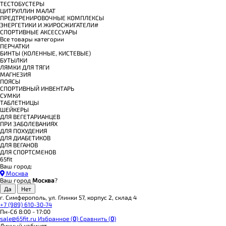
ТЕСТОБУСТЕРЫ
ЦИТРУЛЛИН МАЛАТ
ПРЕДТРЕНИРОВОЧНЫЕ КОМПЛЕКСЫ
ЭНЕРГЕТИКИ И ЖИРОСЖИГАТЕЛИ#
СПОРТИВНЫЕ АКСЕССУАРЫ
Все товары категории
ПЕРЧАТКИ
БИНТЫ (КОЛЕННЫЕ, КИСТЕВЫЕ)
БУТЫЛКИ
ЛЯМКИ ДЛЯ ТЯГИ
МАГНЕЗИЯ
ПОЯСЫ
СПОРТИВНЫЙ ИНВЕНТАРЬ
СУМКИ
ТАБЛЕТНИЦЫ
ШЕЙКЕРЫ
ДЛЯ ВЕГЕТАРИАНЦЕВ
ПРИ ЗАБОЛЕВАНИЯХ
ДЛЯ ПОХУДЕНИЯ
ДЛЯ ДИАБЕТИКОВ
ДЛЯ ВЕГАНОВ
ДЛЯ СПОРТСМЕНОВ
65fit
Ваш город:
Москва
Ваш город
Москва
?
г. Симферополь, ул. Глинки 57, корпус 2, склад 4
+7 (989) 610-30-74
Пн-Сб 8:00 - 17:00
sale@65fit.ru
Избранное (
0
)
Сравнить (
0
)
Личный кабинет