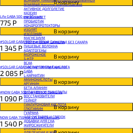
BOMBBAR Лимонад витаминизированный
В корзину
BOMBBAR Напиток энергетический
АКТИВНОЕ ДОЛГОЛЕТИЕ
КАЗЕИН
Life GABA 500 mg 60 caps
ИММУНИТЕТ
775
Р
ПРОБИОТИК
ХОНДРОПРОТЕКТОРЫ
ИЗОЛЯТ
В корзину
ИЗОТОНИК
МАГНЕЗИУМ
#SOLGAR GABA 500 mg 50 Veg Capsules
ПРОТЕИНОВЫЙ ШОКОЛАД БЕЗ САХАРА
1 345
Р
ПИЩЕВЫЕ ВОЛОКНА
АДАПТОГЕНЫ
МОРОЖЕНОЕ
В корзину
5-HTP
BCAA
#SOLGAR GABA 500 mg 100 Veg Capsules
D-АСПАРГИНОВАЯ КИСЛОТА
2 085
Р
GABA
L-КАРНИТИН
АМИНОКИСЛОТЫ
В корзину
АРГИНИН
БЕТА-АЛАНИН
ВИТАМИНЫ И МИНЕРАЛЫ
#NOW GABA 500 mg +B6 100 Capsules
ВОССТАНОВИТЕЛИ
1 090
Р
ГЕЙНЕР
ГИАЛУРОНОВАЯ КИСЛОТА
В корзину
ГЛЮТАМИН
ГУАРАНА
ДЛЯ СУСТАВОВ И СВЯЗОК
NOW GABA 750 mg 100 Veg Capsules
ДОБАВКИ ДЛЯ СНА
1 540
Р
ЖИРОСЖИГАТЕЛИ
КОЛЛАГЕН
В корзину
ДЛЯ ПЕЧЕНИ И ЖКТ