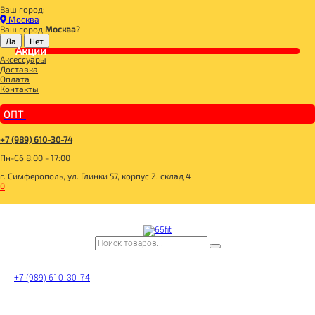
Ваш город:
Главная
Москва
СПОРТИВНОЕ ПИТАНИЕ
Ваш город
Москва
?
СПОРТИВНОЕ ПИТАНИЕ
Акции
Аксессуары
Optimum System
Доставка
PROPER VIT
Оплата
ДЕТОКС
Контакты
BOMBBAR Энергетический гель
BOMBBAR Лимонад витаминизированный
BOMBBAR Напиток энергетический
ОПТ
АКТИВНОЕ ДОЛГОЛЕТИЕ
КАЗЕИН
ИММУНИТЕТ
+7 (989) 610-30-74
ПРОБИОТИК
Пн-Сб 8:00 - 17:00
ХОНДРОПРОТЕКТОРЫ
ИЗОЛЯТ
г. Симферополь, ул. Глинки 57, корпус 2, склад 4
ИЗОТОНИК
0
МАГНЕЗИУМ
ПРОТЕИНОВЫЙ ШОКОЛАД БЕЗ САХАРА
ПИЩЕВЫЕ ВОЛОКНА
АДАПТОГЕНЫ
МОРОЖЕНОЕ
5-HTP
BCAA
D-АСПАРГИНОВАЯ КИСЛОТА
GABA
L-КАРНИТИН
+7 (989) 610-30-74
АМИНОКИСЛОТЫ
АРГИНИН
БЕТА-АЛАНИН