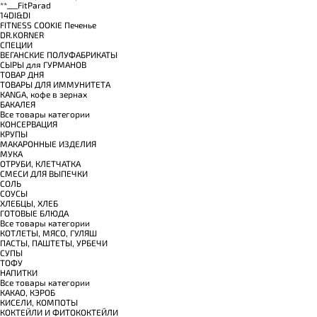
**___FitParad
14DI&DI
FITNESS COOKIE Печенье
DR.KORNER
СПЕЦИИ
ВЕГАНСКИЕ ПОЛУФАБРИКАТЫ
СЫРЫ для ГУРМАНОВ
TОВАР ДНЯ
TОВАРЫ ДЛЯ ИММУНИТЕТА
КANGA, кофе в зернах
БАКАЛЕЯ
Все товары категории
КОНСЕРВАЦИЯ
КРУПЫ
МАКАРОННЫЕ ИЗДЕЛИЯ
МУКА
ОТРУБИ, КЛЕТЧАТКА
СМЕСИ ДЛЯ ВЫПЕЧКИ
СОЛЬ
СОУСЫ
ХЛЕБЦЫ, ХЛЕБ
ГОТОВЫЕ БЛЮДА
Все товары категории
КОТЛЕТЫ, МЯСО, ГУЛЯШ
ПАСТЫ, ПАШТЕТЫ, УРБЕЧИ
СУПЫ
ТОФУ
НАПИТКИ
Все товары категории
КАКАО, КЭРОБ
КИСЕЛИ, КОМПОТЫ
КОКТЕЙЛИ И ФИТОКОКТЕЙЛИ