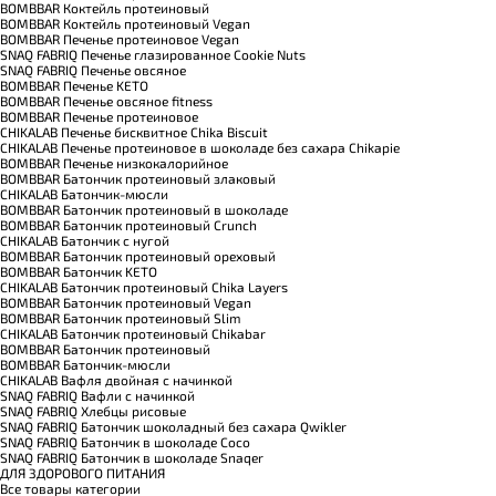
BOMBBAR Коктейль протеиновый
BOMBBAR Коктейль протеиновый Vegan
BOMBBAR Печенье протеиновое Vegan
SNAQ FABRIQ Печенье глазированное Cookie Nuts
SNAQ FABRIQ Печенье овсяное
BOMBBAR Печенье KETO
BOMBBAR Печенье овсяное fitness
BOMBBAR Печенье протеиновое
CHIKALAB Печенье бисквитное Chika Biscuit
CHIKALAB Печенье протеиновое в шоколаде без сахара Chikapie
BOMBBAR Печенье низкокалорийное
BOMBBAR Батончик протеиновый злаковый
CHIKALAB Батончик-мюсли
BOMBBAR Батончик протеиновый в шоколаде
BOMBBAR Батончик протеиновый Crunch
CHIKALAB Батончик с нугой
BOMBBAR Батончик протеиновый ореховый
BOMBBAR Батончик KETO
CHIKALAB Батончик протеиновый Chika Layers
BOMBBAR Батончик протеиновый Vegan
BOMBBAR Батончик протеиновый Slim
CHIKALAB Батончик протеиновый Chikabar
BOMBBAR Батончик протеиновый
BOMBBAR Батончик-мюсли
CHIKALAB Вафля двойная с начинкой
SNAQ FABRIQ Вафли с начинкой
SNAQ FABRIQ Хлебцы рисовые
SNAQ FABRIQ Батончик шоколадный без сахара Qwikler
SNAQ FABRIQ Батончик в шоколаде Coco
SNAQ FABRIQ Батончик в шоколаде Snaqer
ДЛЯ ЗДОРОВОГО ПИТАНИЯ
Все товары категории