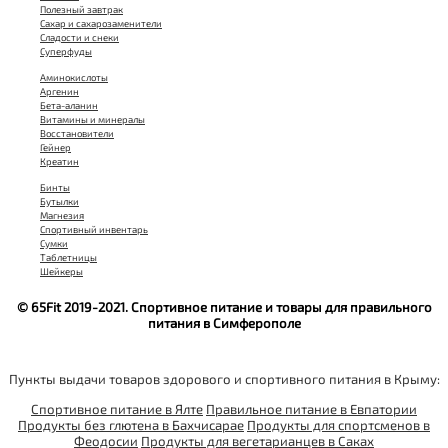
Полезный завтрак
Сахар и сахарозаменители
Сладости и снеки
Суперфуды
Аминокислоты
Аргенин
Бета-аланин
Витамины и минералы
Восстановители
Гейнер
Креатин
Бинты
Бутылки
Магнезия
Спортивный инвентарь
Сумки
Таблетницы
Шейкеры
© 65Fit 2019-2021. Спортивное питание и товары для правильного
питания в Симферополе
Пункты выдачи товаров здорового и спортивного питания в Крыму:
Спортивное питание в Ялте
Правильное питание в Евпатории
Продукты без глютена в Бахчисарае
Продукты для спортсменов в
Феодосии
Продукты для вегетарианцев в Саках