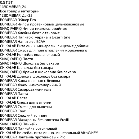
0.5 ПЭТ
14BOMBBAR_24
Все товары категории
12BOMBBAR_Дек25
BOMBBAR Гейнер Pro
BOMBBAR Чипсы протеиновые цельнозерновые
SNAQ FABRIQ Чипсы низкокалорийные
BOMBBAR Хлебцы безглютеновые
BOMBBAR Напиток Гуарана и L-carnitine
BOMBBAR Напиток с BCAA
CHIKALAB Витамины, минералы, пищевые добавки
BOMBBAR Смесь для приготовления мороженого
CHIKALAB Коктейль коллагеновый
SNAQ FABRIQ Паста
SNAQ FABRIQ Шоколад без сахара
CHIKALAB Шоколад без сахара
SNAQ FABRIQ Драже в шоколаде без сахара
CHIKALAB Драже в шоколаде без сахара
BOMBBAR Каша овсяная с белком
BOMBBAR Джем низкокалорийный
BOMBBAR Сахарозаменитель
BOMBBAR Паста
CHIKALAB Паста
CHIKALAB Смеси для выпечки
BOMBBAR Смеси для выпечки
BOMBBAR Соус
BOMBBAR Сладкий топпинг
BOMBBAR Макароны без глютена Fusilli
SNAQ FABRIQ Панкейк
BOMBBAR Панкейк протеиновый
CHIKALAB Коктейль витаминно-минеральный VitaWHEY
BOMBBAR Коктейль протеиновый Pro