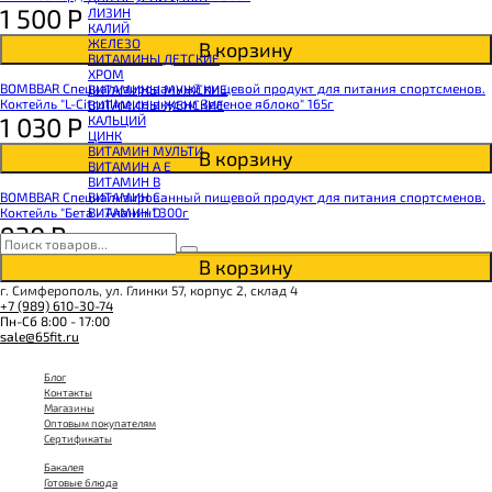
КОЭНЗИМ Q10
1 500
Р
ЛИЗИН
КРЕАТИН
КАЛИЙ
ПОЛЕЗНЫЕ ЖИРЫ
ЖЕЛЕЗО
В корзину
ПРОТЕИН
ВИТАМИНЫ ДЕТСКИЕ
ПРОТЕИНОВОЕ ПЕЧЕНЬЕ
ХРОМ
ПРОТЕИНОВЫЕ БАТОНЧИКИ
BOMBBAR Специализированный пищевой продукт для питания спортсменов.
ВИТАМИНЫ МУЖСКИЕ
ПРОТЕИНОВЫЕ КАШИ
Коктейль "L-Сitrulline со вкусом Зеленое яблоко" 165г
ВИТАМИНЫ ЖЕНСКИЕ
ТЕСТОБУСТЕРЫ
1 030
Р
КАЛЬЦИЙ
ЦИТРУЛЛИН МАЛАТ
ЦИНК
ПРЕДТРЕНИРОВОЧНЫЕ КОМПЛЕКСЫ
ВИТАМИН МУЛЬТИ
В корзину
ЭНЕРГЕТИКИ И ЖИРОСЖИГАТЕЛИ#
ВИТАМИН A E
ВИТАМИН B
ВИТАМИН C
BOMBBAR Специализированный пищевой продукт для питания спортсменов.
ВИТАМИН D
Коктейль "Бета - Аланин" 300г
930
Р
В корзину
г. Симферополь, ул. Глинки 57, корпус 2, склад 4
+7 (989) 610-30-74
Пн-Сб 8:00 - 17:00
sale@65fit.ru
Блог
Контакты
Магазины
Оптовым покупателям
Сертификаты
Бакалея
Готовые блюда