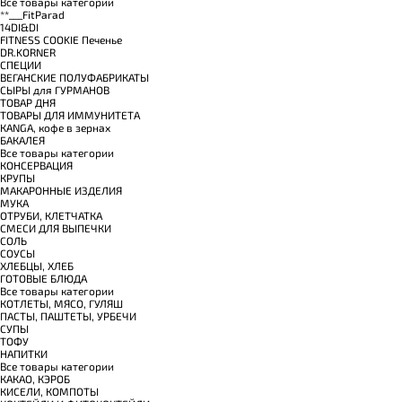
Все товары категории
**___FitParad
14DI&DI
FITNESS COOKIE Печенье
DR.KORNER
СПЕЦИИ
ВЕГАНСКИЕ ПОЛУФАБРИКАТЫ
СЫРЫ для ГУРМАНОВ
TОВАР ДНЯ
TОВАРЫ ДЛЯ ИММУНИТЕТА
КANGA, кофе в зернах
БАКАЛЕЯ
Все товары категории
КОНСЕРВАЦИЯ
КРУПЫ
МАКАРОННЫЕ ИЗДЕЛИЯ
МУКА
ОТРУБИ, КЛЕТЧАТКА
СМЕСИ ДЛЯ ВЫПЕЧКИ
СОЛЬ
СОУСЫ
ХЛЕБЦЫ, ХЛЕБ
ГОТОВЫЕ БЛЮДА
Все товары категории
КОТЛЕТЫ, МЯСО, ГУЛЯШ
ПАСТЫ, ПАШТЕТЫ, УРБЕЧИ
СУПЫ
ТОФУ
НАПИТКИ
Все товары категории
КАКАО, КЭРОБ
КИСЕЛИ, КОМПОТЫ