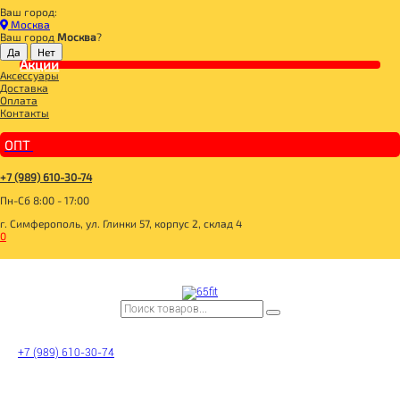
Ваш город:
Главная
Москва
BOMBBAR, CHIKALAB, SNAQ FABRIQ
Ваш город
Москва
?
BOMBBAR, CHIKALAB, SNAQ FABRIQ
Акции
Аксессуары
__3 SKU 3+1 с 20.07.-31.07.26
Доставка
BOMBBAR Вафли с начинкой
Оплата
__20 SKU 2+1 с 07.05.-31.05.26
Контакты
_BOMBBAR PRO Milk МОЛОКО МАРКИРОВАННОЕ
SNAQ FABRIQ Батончик глазированный
_10 SKU_2+1**_14.01.-31.01.26
ОПТ
_MAD FIT
_BOMBBAR КОКТЕЙЛИ МАРКИРОВАННЫЕ
__20 SKU 2+1 с 28.01.-18.02.26+31.03.26+30.04.26
+7 (989) 610-30-74
SNAQ FABRIQ Кукурузные палочки
Пн-Сб 8:00 - 17:00
SNAQ FABRIQ Конфеты Qwikler minis
BOMBBAR Кукурузные палочки
г. Симферополь, ул. Глинки 57, корпус 2, склад 4
BOMBBAR Пирожное протеиновое
0
_CИРОПЫ MONIN
_Dubai Collection
_BOMBBAR ЖБ НАПИТКИ МАРКИРОВАННЫЕ
BOMBBAR Креатин Pro
BOMBBAR Amino Energy Pro
BOMBBAR EAA Pro
BOMBBAR Изотоник Pro
_BOMBBAR ПЭТ НАПИТКИ МАРКИРОВАННЫЕ
14BOMBBAR_24
BOMBBAR Гейнер Pro
+7 (989) 610-30-74
BOMBBAR Чипсы протеиновые цельнозерновые
SNAQ FABRIQ Чипсы низкокалорийные
BOMBBAR Хлебцы безглютеновые