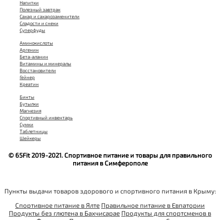
Напитки
Полезный завтрак
Сахар и сахарозаменители
Сладости и снеки
Суперфуды
Аминокислоты
Аргенин
Бета-аланин
Витамины и минералы
Восстановители
Гейнер
Креатин
Бинты
Бутылки
Магнезия
Спортивный инвентарь
Сумки
Таблетницы
Шейкеры
© 65Fit 2019-2021. Спортивное питание и товары для правильного
питания в Симферополе
Пункты выдачи товаров здорового и спортивного питания в Крыму:
Спортивное питание в Ялте
Правильное питание в Евпатории
Продукты без глютена в Бахчисарае
Продукты для спортсменов в