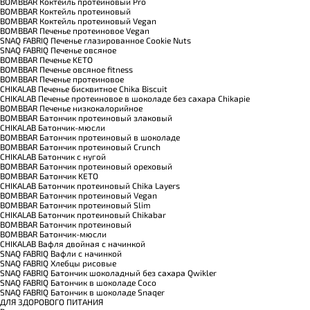
BOMBBAR Коктейль протеиновый Pro
BOMBBAR Коктейль протеиновый
BOMBBAR Коктейль протеиновый Vegan
BOMBBAR Печенье протеиновое Vegan
SNAQ FABRIQ Печенье глазированное Cookie Nuts
SNAQ FABRIQ Печенье овсяное
BOMBBAR Печенье KETO
BOMBBAR Печенье овсяное fitness
BOMBBAR Печенье протеиновое
CHIKALAB Печенье бисквитное Chika Biscuit
CHIKALAB Печенье протеиновое в шоколаде без сахара Chikapie
BOMBBAR Печенье низкокалорийное
BOMBBAR Батончик протеиновый злаковый
CHIKALAB Батончик-мюсли
BOMBBAR Батончик протеиновый в шоколаде
BOMBBAR Батончик протеиновый Crunch
CHIKALAB Батончик с нугой
BOMBBAR Батончик протеиновый ореховый
BOMBBAR Батончик KETO
CHIKALAB Батончик протеиновый Chika Layers
BOMBBAR Батончик протеиновый Vegan
BOMBBAR Батончик протеиновый Slim
CHIKALAB Батончик протеиновый Chikabar
BOMBBAR Батончик протеиновый
BOMBBAR Батончик-мюсли
CHIKALAB Вафля двойная с начинкой
SNAQ FABRIQ Вафли с начинкой
SNAQ FABRIQ Хлебцы рисовые
SNAQ FABRIQ Батончик шоколадный без сахара Qwikler
SNAQ FABRIQ Батончик в шоколаде Coco
SNAQ FABRIQ Батончик в шоколаде Snaqer
ДЛЯ ЗДОРОВОГО ПИТАНИЯ