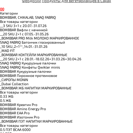
Феодосии
Продукты для вегетарианцев в Саках
0
0
Категории
BOMBBAR, CHIKALAB, SNAQ FABRIQ
Все товары категории
__3 SKU 3+1 с 20.07.-31.07.26
BOMBBAR Вафли с начинкой
__20 SKU 2+1 с 07.05.-31.05.26
_BOMBBAR PRO Milk МОЛОКО МАРКИРОВАННОЕ
SNAQ FABRIQ Батончик глазированный
_10 SKU_2+1**_14.01.-31.01.26
_MAD FIT
_BOMBBAR КОКТЕЙЛИ МАРКИРОВАННЫЕ
__20 SKU 2+1 с 28.01.-18.02.26+31.03.26+30.04.26
SNAQ FABRIQ Кукурузные палочки
SNAQ FABRIQ Конфеты Qwikler minis
BOMBBAR Кукурузные палочки
BOMBBAR Пирожное протеиновое
_CИРОПЫ MONIN
_Dubai Collection
_BOMBBAR ЖБ НАПИТКИ МАРКИРОВАННЫЕ
Все товары категории
0.33 ЖБ
0.5 ЖБ
BOMBBAR Креатин Pro
BOMBBAR Amino Energy Pro
BOMBBAR EAA Pro
BOMBBAR Изотоник Pro
_BOMBBAR ПЭТ НАПИТКИ МАРКИРОВАННЫЕ
Все товары категории
0.5 ПЭТ ВСАА 6000