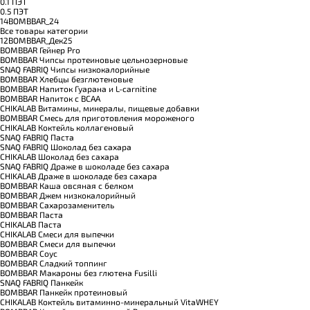
0.1 ПЭТ
0.5 ПЭТ
14BOMBBAR_24
Все товары категории
12BOMBBAR_Дек25
BOMBBAR Гейнер Pro
BOMBBAR Чипсы протеиновые цельнозерновые
SNAQ FABRIQ Чипсы низкокалорийные
BOMBBAR Хлебцы безглютеновые
BOMBBAR Напиток Гуарана и L-carnitine
BOMBBAR Напиток с BCAA
CHIKALAB Витамины, минералы, пищевые добавки
BOMBBAR Смесь для приготовления мороженого
CHIKALAB Коктейль коллагеновый
SNAQ FABRIQ Паста
SNAQ FABRIQ Шоколад без сахара
CHIKALAB Шоколад без сахара
SNAQ FABRIQ Драже в шоколаде без сахара
CHIKALAB Драже в шоколаде без сахара
BOMBBAR Каша овсяная с белком
BOMBBAR Джем низкокалорийный
BOMBBAR Сахарозаменитель
BOMBBAR Паста
CHIKALAB Паста
CHIKALAB Смеси для выпечки
BOMBBAR Смеси для выпечки
BOMBBAR Соус
BOMBBAR Сладкий топпинг
BOMBBAR Макароны без глютена Fusilli
SNAQ FABRIQ Панкейк
BOMBBAR Панкейк протеиновый
CHIKALAB Коктейль витаминно-минеральный VitaWHEY