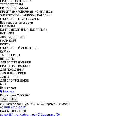
ПРОТЕИНОВЫЕ КАШИ
ТЕСТОБУСТЕРЫ
ЦИТРУЛЛИН МАЛАТ
ПРЕДТРЕНИРОВОЧНЫЕ КОМПЛЕКСЫ
ЭНЕРГЕТИКИ И ЖИРОСЖИГАТЕЛИ#
СПОРТИВНЫЕ АКСЕССУАРЫ
Все товары категории
ПЕРЧАТКИ
БИНТЫ (КОЛЕННЫЕ, КИСТЕВЫЕ)
БУТЫЛКИ
ЛЯМКИ ДЛЯ ТЯГИ
МАГНЕЗИЯ
ПОЯСЫ
СПОРТИВНЫЙ ИНВЕНТАРЬ
СУМКИ
ТАБЛЕТНИЦЫ
ШЕЙКЕРЫ
ДЛЯ ВЕГЕТАРИАНЦЕВ
ПРИ ЗАБОЛЕВАНИЯХ
ДЛЯ ПОХУДЕНИЯ
ДЛЯ ДИАБЕТИКОВ
ДЛЯ ВЕГАНОВ
ДЛЯ СПОРТСМЕНОВ
65fit
Ваш город:
Москва
Ваш город
Москва
?
г. Симферополь, ул. Глинки 57, корпус 2, склад 4
+7 (989) 610-30-74
Пн-Сб 8:00 - 17:00
sale@65fit.ru
Избранное (
0
)
Сравнить (
0
)