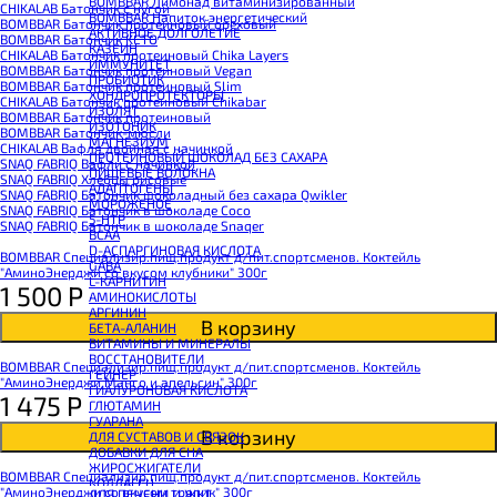
BOMBBAR Лимонад витаминизированный
CHIKALAB Батончик с нугой
BOMBBAR Напиток энергетический
BOMBBAR Батончик протеиновый ореховый
АКТИВНОЕ ДОЛГОЛЕТИЕ
BOMBBAR Батончик KETO
КАЗЕИН
CHIKALAB Батончик протеиновый Chika Layers
ИММУНИТЕТ
BOMBBAR Батончик протеиновый Vegan
ПРОБИОТИК
BOMBBAR Батончик протеиновый Slim
ХОНДРОПРОТЕКТОРЫ
CHIKALAB Батончик протеиновый Chikabar
ИЗОЛЯТ
BOMBBAR Батончик протеиновый
ИЗОТОНИК
BOMBBAR Батончик-мюсли
МАГНЕЗИУМ
CHIKALAB Вафля двойная с начинкой
ПРОТЕИНОВЫЙ ШОКОЛАД БЕЗ САХАРА
SNAQ FABRIQ Вафли с начинкой
ПИЩЕВЫЕ ВОЛОКНА
SNAQ FABRIQ Хлебцы рисовые
АДАПТОГЕНЫ
SNAQ FABRIQ Батончик шоколадный без сахара Qwikler
МОРОЖЕНОЕ
SNAQ FABRIQ Батончик в шоколаде Coco
5-HTP
SNAQ FABRIQ Батончик в шоколаде Snaqer
BCAA
D-АСПАРГИНОВАЯ КИСЛОТА
BOMBBAR Специализир.пищ.продукт д/пит.спортсменов. Коктейль
GABA
"АминоЭнерджи со вкусом клубники" 300г
L-КАРНИТИН
1 500
Р
АМИНОКИСЛОТЫ
АРГИНИН
В корзину
БЕТА-АЛАНИН
ВИТАМИНЫ И МИНЕРАЛЫ
ВОССТАНОВИТЕЛИ
BOMBBAR Специализир.пищ.продукт д/пит.спортсменов. Коктейль
ГЕЙНЕР
"АминоЭнерджи Манго и апельсин" 300г
ГИАЛУРОНОВАЯ КИСЛОТА
1 475
Р
ГЛЮТАМИН
ГУАРАНА
В корзину
ДЛЯ СУСТАВОВ И СВЯЗОК
ДОБАВКИ ДЛЯ СНА
ЖИРОСЖИГАТЕЛИ
BOMBBAR Специализир.пищ.продукт д/пит.спортсменов. Коктейль
КОЛЛАГЕН
"АминоЭнерджи со вкусом тропик" 300г
ДЛЯ ПЕЧЕНИ И ЖКТ