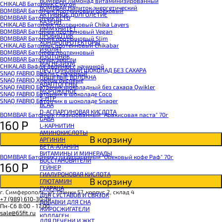
BOMBBAR Лимонад витаминизированный
CHIKALAB Батончик с нугой
BOMBBAR Напиток энергетический
BOMBBAR Батончик протеиновый ореховый
АКТИВНОЕ ДОЛГОЛЕТИЕ
BOMBBAR Батончик KETO
КАЗЕИН
CHIKALAB Батончик протеиновый Chika Layers
ИММУНИТЕТ
BOMBBAR Батончик протеиновый Vegan
ПРОБИОТИК
BOMBBAR Батончик протеиновый Slim
ХОНДРОПРОТЕКТОРЫ
CHIKALAB Батончик протеиновый Chikabar
ИЗОЛЯТ
BOMBBAR Батончик протеиновый
ИЗОТОНИК
BOMBBAR Батончик-мюсли
МАГНЕЗИУМ
CHIKALAB Вафля двойная с начинкой
ПРОТЕИНОВЫЙ ШОКОЛАД БЕЗ САХАРА
SNAQ FABRIQ Вафли с начинкой
ПИЩЕВЫЕ ВОЛОКНА
SNAQ FABRIQ Хлебцы рисовые
АДАПТОГЕНЫ
SNAQ FABRIQ Батончик шоколадный без сахара Qwikler
МОРОЖЕНОЕ
SNAQ FABRIQ Батончик в шоколаде Coco
5-HTP
SNAQ FABRIQ Батончик в шоколаде Snaqer
BCAA
D-АСПАРГИНОВАЯ КИСЛОТА
BOMBBAR Батончик глазированный "Арахисовая паста" 70г
GABA
160
Р
L-КАРНИТИН
АМИНОКИСЛОТЫ
В корзину
АРГИНИН
БЕТА-АЛАНИН
ВИТАМИНЫ И МИНЕРАЛЫ
BOMBBAR Батончик глазированный "Ореховый кофе Раф" 70г
ВОССТАНОВИТЕЛИ
160
Р
ГЕЙНЕР
ГИАЛУРОНОВАЯ КИСЛОТА
В корзину
ГЛЮТАМИН
ГУАРАНА
г. Симферополь, ул. Глинки 57, корпус 2, склад 4
ДЛЯ СУСТАВОВ И СВЯЗОК
+7 (989) 610-30-74
ДОБАВКИ ДЛЯ СНА
Пн-Сб 8:00 - 17:00
ЖИРОСЖИГАТЕЛИ
sale@65fit.ru
КОЛЛАГЕН
ДЛЯ ПЕЧЕНИ И ЖКТ