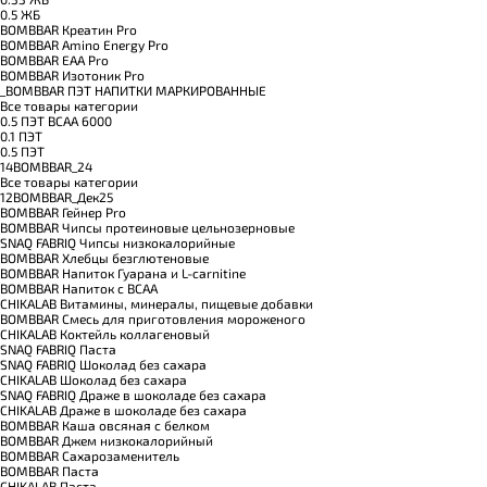
0.5 ЖБ
BOMBBAR Креатин Pro
BOMBBAR Amino Energy Pro
BOMBBAR EAA Pro
BOMBBAR Изотоник Pro
_BOMBBAR ПЭТ НАПИТКИ МАРКИРОВАННЫЕ
Все товары категории
0.5 ПЭТ ВСАА 6000
0.1 ПЭТ
0.5 ПЭТ
14BOMBBAR_24
Все товары категории
12BOMBBAR_Дек25
BOMBBAR Гейнер Pro
BOMBBAR Чипсы протеиновые цельнозерновые
SNAQ FABRIQ Чипсы низкокалорийные
BOMBBAR Хлебцы безглютеновые
BOMBBAR Напиток Гуарана и L-carnitine
BOMBBAR Напиток с BCAA
CHIKALAB Витамины, минералы, пищевые добавки
BOMBBAR Смесь для приготовления мороженого
CHIKALAB Коктейль коллагеновый
SNAQ FABRIQ Паста
SNAQ FABRIQ Шоколад без сахара
CHIKALAB Шоколад без сахара
SNAQ FABRIQ Драже в шоколаде без сахара
CHIKALAB Драже в шоколаде без сахара
BOMBBAR Каша овсяная с белком
BOMBBAR Джем низкокалорийный
BOMBBAR Сахарозаменитель
BOMBBAR Паста
CHIKALAB Паста