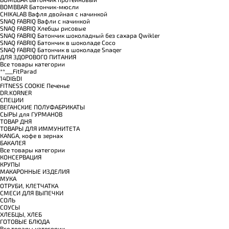
BOMBBAR Батончик-мюсли
CHIKALAB Вафля двойная с начинкой
SNAQ FABRIQ Вафли с начинкой
SNAQ FABRIQ Хлебцы рисовые
SNAQ FABRIQ Батончик шоколадный без сахара Qwikler
SNAQ FABRIQ Батончик в шоколаде Coco
SNAQ FABRIQ Батончик в шоколаде Snaqer
ДЛЯ ЗДОРОВОГО ПИТАНИЯ
Все товары категории
**___FitParad
14DI&DI
FITNESS COOKIE Печенье
DR.KORNER
СПЕЦИИ
ВЕГАНСКИЕ ПОЛУФАБРИКАТЫ
СЫРЫ для ГУРМАНОВ
TОВАР ДНЯ
TОВАРЫ ДЛЯ ИММУНИТЕТА
КANGA, кофе в зернах
БАКАЛЕЯ
Все товары категории
КОНСЕРВАЦИЯ
КРУПЫ
МАКАРОННЫЕ ИЗДЕЛИЯ
МУКА
ОТРУБИ, КЛЕТЧАТКА
СМЕСИ ДЛЯ ВЫПЕЧКИ
СОЛЬ
СОУСЫ
ХЛЕБЦЫ, ХЛЕБ
ГОТОВЫЕ БЛЮДА
Все товары категории