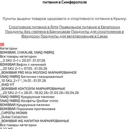
питания в Симферополе
Пункты выдачи товаров здорового и спортивного питания в Крыму:
Спортивное питание в Ялте
Правильное питание в Евпатории
Продукты без глютена в Бахчисарае
Продукты для спортсменов в
Феодосии
Продукты для вегетарианцев в Саках
0
0
Категории
BOMBBAR, CHIKALAB, SNAQ FABRIQ
Все товары категории
__3 SKU 3+1 с 20.07.-31.07.26
BOMBBAR Вафли с начинкой
__20 SKU 2+1 с 07.05.-31.05.26
_BOMBBAR PRO Milk МОЛОКО МАРКИРОВАННОЕ
SNAQ FABRIQ Батончик глазированный
_10 SKU_2+1**_14.01.-31.01.26
_MAD FIT
_BOMBBAR КОКТЕЙЛИ МАРКИРОВАННЫЕ
__20 SKU 2+1 с 28.01.-18.02.26+31.03.26+30.04.26
SNAQ FABRIQ Кукурузные палочки
SNAQ FABRIQ Конфеты Qwikler minis
BOMBBAR Кукурузные палочки
BOMBBAR Пирожное протеиновое
_CИРОПЫ MONIN
_Dubai Collection
_BOMBBAR ЖБ НАПИТКИ МАРКИРОВАННЫЕ
Все товары категории
0.33 ЖБ