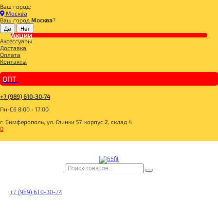
Ваш город:
Главная
Москва
BOMBBAR, CHIKALAB, SNAQ FABRIQ
Ваш город
Москва
?
BOMBBAR, CHIKALAB, SNAQ FABRIQ
Акции
Аксессуары
__3 SKU 3+1 с 20.07.-31.07.26
Доставка
BOMBBAR Вафли с начинкой
Оплата
__20 SKU 2+1 с 07.05.-31.05.26
Контакты
_BOMBBAR PRO Milk МОЛОКО МАРКИРОВАННОЕ
SNAQ FABRIQ Батончик глазированный
_10 SKU_2+1**_14.01.-31.01.26
ОПТ
_MAD FIT
_BOMBBAR КОКТЕЙЛИ МАРКИРОВАННЫЕ
__20 SKU 2+1 с 28.01.-18.02.26+31.03.26+30.04.26
+7 (989) 610-30-74
SNAQ FABRIQ Кукурузные палочки
Пн-Сб 8:00 - 17:00
SNAQ FABRIQ Конфеты Qwikler minis
BOMBBAR Кукурузные палочки
г. Симферополь, ул. Глинки 57, корпус 2, склад 4
BOMBBAR Пирожное протеиновое
0
_CИРОПЫ MONIN
_Dubai Collection
_BOMBBAR ЖБ НАПИТКИ МАРКИРОВАННЫЕ
BOMBBAR Креатин Pro
BOMBBAR Amino Energy Pro
BOMBBAR EAA Pro
BOMBBAR Изотоник Pro
_BOMBBAR ПЭТ НАПИТКИ МАРКИРОВАННЫЕ
14BOMBBAR_24
BOMBBAR Гейнер Pro
+7 (989) 610-30-74
BOMBBAR Чипсы протеиновые цельнозерновые
SNAQ FABRIQ Чипсы низкокалорийные
BOMBBAR Хлебцы безглютеновые