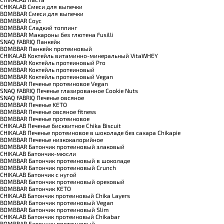
CHIKALAB Смеси для выпечки
BOMBBAR Смеси для выпечки
BOMBBAR Соус
BOMBBAR Сладкий топпинг
BOMBBAR Макароны без глютена Fusilli
SNAQ FABRIQ Панкейк
BOMBBAR Панкейк протеиновый
CHIKALAB Коктейль витаминно-минеральный VitaWHEY
BOMBBAR Коктейль протеиновый Pro
BOMBBAR Коктейль протеиновый
BOMBBAR Коктейль протеиновый Vegan
BOMBBAR Печенье протеиновое Vegan
SNAQ FABRIQ Печенье глазированное Cookie Nuts
SNAQ FABRIQ Печенье овсяное
BOMBBAR Печенье KETO
BOMBBAR Печенье овсяное fitness
BOMBBAR Печенье протеиновое
CHIKALAB Печенье бисквитное Chika Biscuit
CHIKALAB Печенье протеиновое в шоколаде без сахара Chikapie
BOMBBAR Печенье низкокалорийное
BOMBBAR Батончик протеиновый злаковый
CHIKALAB Батончик-мюсли
BOMBBAR Батончик протеиновый в шоколаде
BOMBBAR Батончик протеиновый Crunch
CHIKALAB Батончик с нугой
BOMBBAR Батончик протеиновый ореховый
BOMBBAR Батончик KETO
CHIKALAB Батончик протеиновый Chika Layers
BOMBBAR Батончик протеиновый Vegan
BOMBBAR Батончик протеиновый Slim
CHIKALAB Батончик протеиновый Chikabar
BOMBBAR Батончик протеиновый