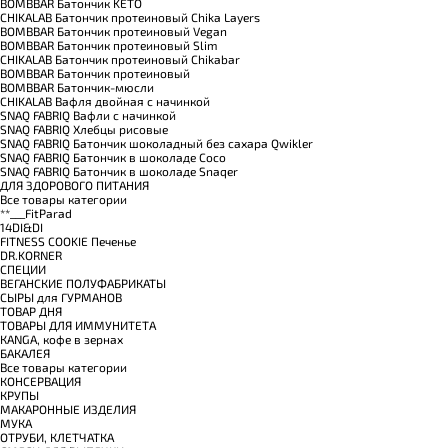
BOMBBAR Батончик KETO
CHIKALAB Батончик протеиновый Chika Layers
BOMBBAR Батончик протеиновый Vegan
BOMBBAR Батончик протеиновый Slim
CHIKALAB Батончик протеиновый Chikabar
BOMBBAR Батончик протеиновый
BOMBBAR Батончик-мюсли
CHIKALAB Вафля двойная с начинкой
SNAQ FABRIQ Вафли с начинкой
SNAQ FABRIQ Хлебцы рисовые
SNAQ FABRIQ Батончик шоколадный без сахара Qwikler
SNAQ FABRIQ Батончик в шоколаде Coco
SNAQ FABRIQ Батончик в шоколаде Snaqer
ДЛЯ ЗДОРОВОГО ПИТАНИЯ
Все товары категории
**___FitParad
14DI&DI
FITNESS COOKIE Печенье
DR.KORNER
СПЕЦИИ
ВЕГАНСКИЕ ПОЛУФАБРИКАТЫ
СЫРЫ для ГУРМАНОВ
TОВАР ДНЯ
TОВАРЫ ДЛЯ ИММУНИТЕТА
КANGA, кофе в зернах
БАКАЛЕЯ
Все товары категории
КОНСЕРВАЦИЯ
КРУПЫ
МАКАРОННЫЕ ИЗДЕЛИЯ
МУКА
ОТРУБИ, КЛЕТЧАТКА