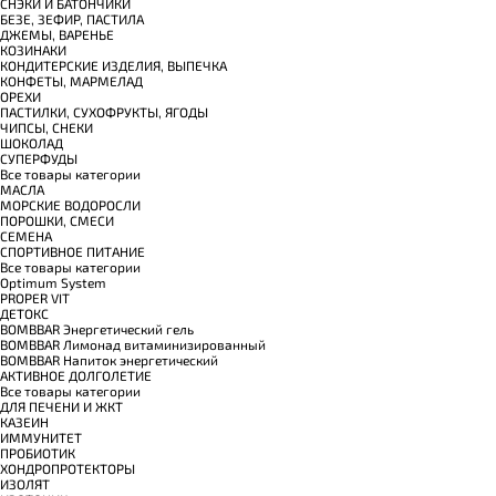
СНЭКИ И БАТОНЧИКИ
БЕЗЕ, ЗЕФИР, ПАСТИЛА
ДЖЕМЫ, ВАРЕНЬЕ
КОЗИНАКИ
КОНДИТЕРСКИЕ ИЗДЕЛИЯ, ВЫПЕЧКА
КОНФЕТЫ, МАРМЕЛАД
ОРЕХИ
ПАСТИЛКИ, СУХОФРУКТЫ, ЯГОДЫ
ЧИПСЫ, СНЕКИ
ШОКОЛАД
СУПЕРФУДЫ
Все товары категории
МАСЛА
МОРСКИЕ ВОДОРОСЛИ
ПОРОШКИ, СМЕСИ
СЕМЕНА
СПОРТИВНОЕ ПИТАНИЕ
Все товары категории
Optimum System
PROPER VIT
ДЕТОКС
BOMBBAR Энергетический гель
BOMBBAR Лимонад витаминизированный
BOMBBAR Напиток энергетический
АКТИВНОЕ ДОЛГОЛЕТИЕ
Все товары категории
ДЛЯ ПЕЧЕНИ И ЖКТ
КАЗЕИН
ИММУНИТЕТ
ПРОБИОТИК
ХОНДРОПРОТЕКТОРЫ
ИЗОЛЯТ