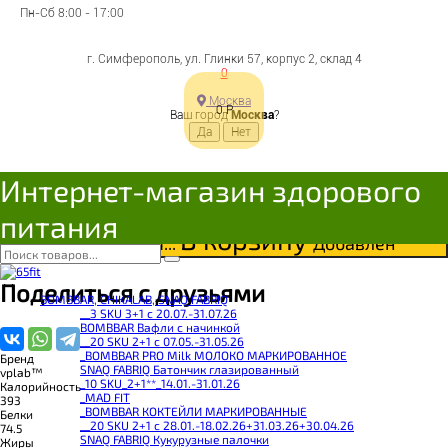
WHEY Протеин
Пн-Сб 8:00 - 17:00
"Клубника-Банан" банка
г. Симферополь, ул. Глинки 57, корпус 2, склад 4
0
2,3 кг
Москва
0
Р
Ваш город
Москва
?
5060255356531
Цена:
Интернет-магазин здорового
9 138
Р
Под заказ
питания
В корзину
Добавляется...
Добавлен
Поделиться с друзьями
BOMBBAR, CHIKALAB, SNAQ FABRIQ
__3 SKU 3+1 с 20.07.-31.07.26
BOMBBAR Вафли с начинкой
__20 SKU 2+1 с 07.05.-31.05.26
_BOMBBAR PRO Milk МОЛОКО МАРКИРОВАННОЕ
Бренд
SNAQ FABRIQ Батончик глазированный
vplab™
_10 SKU_2+1**_14.01.-31.01.26
Калорийность
_MAD FIT
393
_BOMBBAR КОКТЕЙЛИ МАРКИРОВАННЫЕ
Белки
__20 SKU 2+1 с 28.01.-18.02.26+31.03.26+30.04.26
74.5
SNAQ FABRIQ Кукурузные палочки
Жиры