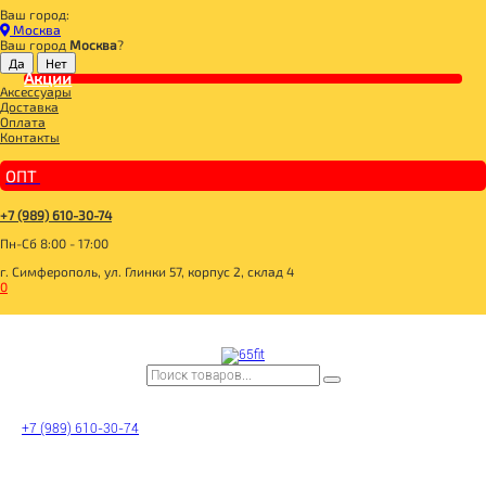
Ваш город:
Главная
Москва
СПОРТИВНОЕ ПИТАНИЕ
Ваш город
Москва
?
ПРОТЕИН
Акции
VPLAB 100% PLATINUM WHEY Протеин "Клубника-Банан" банка 2,3 кг
Аксессуары
Доставка
Оплата
Контакты
ОПТ
+7 (989) 610-30-74
Пн-Сб 8:00 - 17:00
г. Симферополь, ул. Глинки 57, корпус 2, склад 4
0
+7 (989) 610-30-74
VPLAB 100% PLATINUM