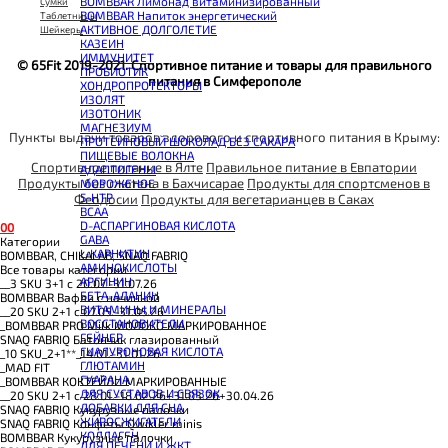
BOMBBAR Лимонад витаминизированный
Сумки
BOMBBAR Напиток энергетический
Таблетницы
АКТИВНОЕ ДОЛГОЛЕТИЕ
Шейкеры
КАЗЕИН
ИММУНИТЕТ
© 65Fit 2019-2021. Спортивное питание и товары для правильного
ПРОБИОТИК
питания в Симферополе
ХОНДРОПРОТЕКТОРЫ
ИЗОЛЯТ
ИЗОТОНИК
МАГНЕЗИУМ
Пункты выдачи товаров здорового и спортивного питания в Крыму:
ПРОТЕИНОВЫЙ ШОКОЛАД БЕЗ САХАРА
ПИЩЕВЫЕ ВОЛОКНА
Спортивное питание в Ялте
Правильное питание в Евпатории
АДАПТОГЕНЫ
Продукты без глютена в Бахчисарае
Продукты для спортсменов в
МОРОЖЕНОЕ
5-HTP
Феодосии
Продукты для вегетарианцев в Саках
BCAA
D-АСПАРГИНОВАЯ КИСЛОТА
0
0
GABA
Категории
L-КАРНИТИН
BOMBBAR, CHIKALAB, SNAQ FABRIQ
АМИНОКИСЛОТЫ
Все товары категории
АРГИНИН
__3 SKU 3+1 с 20.07.-31.07.26
БЕТА-АЛАНИН
BOMBBAR Вафли с начинкой
ВИТАМИНЫ И МИНЕРАЛЫ
__20 SKU 2+1 с 07.05.-31.05.26
ВОССТАНОВИТЕЛИ
_BOMBBAR PRO Milk МОЛОКО МАРКИРОВАННОЕ
ГЕЙНЕР
SNAQ FABRIQ Батончик глазированный
ГИАЛУРОНОВАЯ КИСЛОТА
_10 SKU_2+1**_14.01.-31.01.26
ГЛЮТАМИН
_MAD FIT
ГУАРАНА
_BOMBBAR КОКТЕЙЛИ МАРКИРОВАННЫЕ
ДЛЯ СУСТАВОВ И СВЯЗОК
__20 SKU 2+1 с 28.01.-18.02.26+31.03.26+30.04.26
ДОБАВКИ ДЛЯ СНА
SNAQ FABRIQ Кукурузные палочки
ЖИРОСЖИГАТЕЛИ
SNAQ FABRIQ Конфеты Qwikler minis
КОЛЛАГЕН
BOMBBAR Кукурузные палочки
ДЛЯ ПЕЧЕНИ И ЖКТ