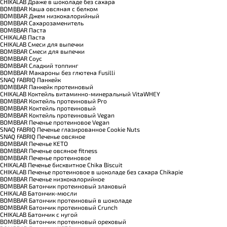
CHIKALAB Драже в шоколаде без сахара
BOMBBAR Каша овсяная с белком
BOMBBAR Джем низкокалорийный
BOMBBAR Сахарозаменитель
BOMBBAR Паста
CHIKALAB Паста
CHIKALAB Смеси для выпечки
BOMBBAR Смеси для выпечки
BOMBBAR Соус
BOMBBAR Сладкий топпинг
BOMBBAR Макароны без глютена Fusilli
SNAQ FABRIQ Панкейк
BOMBBAR Панкейк протеиновый
CHIKALAB Коктейль витаминно-минеральный VitaWHEY
BOMBBAR Коктейль протеиновый Pro
BOMBBAR Коктейль протеиновый
BOMBBAR Коктейль протеиновый Vegan
BOMBBAR Печенье протеиновое Vegan
SNAQ FABRIQ Печенье глазированное Cookie Nuts
SNAQ FABRIQ Печенье овсяное
BOMBBAR Печенье KETO
BOMBBAR Печенье овсяное fitness
BOMBBAR Печенье протеиновое
CHIKALAB Печенье бисквитное Chika Biscuit
CHIKALAB Печенье протеиновое в шоколаде без сахара Chikapie
BOMBBAR Печенье низкокалорийное
BOMBBAR Батончик протеиновый злаковый
CHIKALAB Батончик-мюсли
BOMBBAR Батончик протеиновый в шоколаде
BOMBBAR Батончик протеиновый Crunch
CHIKALAB Батончик с нугой
BOMBBAR Батончик протеиновый ореховый