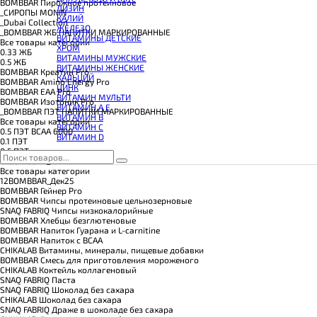
КОЭНЗИМ Q10
BOMBBAR Пирожное протеиновое
ЛИЗИН
КРЕАТИН
_CИРОПЫ MONIN
КАЛИЙ
ПОЛЕЗНЫЕ ЖИРЫ
_Dubai Collection
ЖЕЛЕЗО
ПРОТЕИН
_BOMBBAR ЖБ НАПИТКИ МАРКИРОВАННЫЕ
ВИТАМИНЫ ДЕТСКИЕ
ПРОТЕИНОВОЕ ПЕЧЕНЬЕ
Все товары категории
ХРОМ
ПРОТЕИНОВЫЕ БАТОНЧИКИ
0.33 ЖБ
ВИТАМИНЫ МУЖСКИЕ
ПРОТЕИНОВЫЕ КАШИ
0.5 ЖБ
ВИТАМИНЫ ЖЕНСКИЕ
ТЕСТОБУСТЕРЫ
BOMBBAR Креатин Pro
КАЛЬЦИЙ
ЦИТРУЛЛИН МАЛАТ
BOMBBAR Amino Energy Pro
ЦИНК
ПРЕДТРЕНИРОВОЧНЫЕ КОМПЛЕКСЫ
BOMBBAR EAA Pro
ВИТАМИН МУЛЬТИ
ЭНЕРГЕТИКИ И ЖИРОСЖИГАТЕЛИ#
BOMBBAR Изотоник Pro
ВИТАМИН A E
_BOMBBAR ПЭТ НАПИТКИ МАРКИРОВАННЫЕ
ВИТАМИН B
Все товары категории
ВИТАМИН C
0.5 ПЭТ ВСАА 6000
ВИТАМИН D
0.1 ПЭТ
0.5 ПЭТ
14BOMBBAR_24
Все товары категории
12BOMBBAR_Дек25
BOMBBAR Гейнер Pro
BOMBBAR Чипсы протеиновые цельнозерновые
SNAQ FABRIQ Чипсы низкокалорийные
BOMBBAR Хлебцы безглютеновые
BOMBBAR Напиток Гуарана и L-carnitine
BOMBBAR Напиток с BCAA
CHIKALAB Витамины, минералы, пищевые добавки
BOMBBAR Смесь для приготовления мороженого
CHIKALAB Коктейль коллагеновый
SNAQ FABRIQ Паста
SNAQ FABRIQ Шоколад без сахара
CHIKALAB Шоколад без сахара
SNAQ FABRIQ Драже в шоколаде без сахара