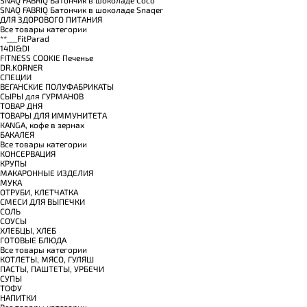
SNAQ FABRIQ Батончик в шоколаде Snaqer
ДЛЯ ЗДОРОВОГО ПИТАНИЯ
Все товары категории
**___FitParad
14DI&DI
FITNESS COOKIE Печенье
DR.KORNER
СПЕЦИИ
ВЕГАНСКИЕ ПОЛУФАБРИКАТЫ
СЫРЫ для ГУРМАНОВ
TОВАР ДНЯ
TОВАРЫ ДЛЯ ИММУНИТЕТА
КANGA, кофе в зернах
БАКАЛЕЯ
Все товары категории
КОНСЕРВАЦИЯ
КРУПЫ
МАКАРОННЫЕ ИЗДЕЛИЯ
МУКА
ОТРУБИ, КЛЕТЧАТКА
СМЕСИ ДЛЯ ВЫПЕЧКИ
СОЛЬ
СОУСЫ
ХЛЕБЦЫ, ХЛЕБ
ГОТОВЫЕ БЛЮДА
Все товары категории
КОТЛЕТЫ, МЯСО, ГУЛЯШ
ПАСТЫ, ПАШТЕТЫ, УРБЕЧИ
СУПЫ
ТОФУ
НАПИТКИ
Все товары категории