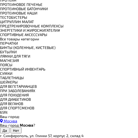
ПРОТЕИНОВОЕ ПЕЧЕНЬЕ
ПРОТЕИНОВЫЕ БАТОНЧИКИ
ПРОТЕИНОВЫЕ КАШИ
ТЕСТОБУСТЕРЫ
ЦИТРУЛЛИН МАЛАТ
ПРЕДТРЕНИРОВОЧНЫЕ КОМПЛЕКСЫ
ЭНЕРГЕТИКИ И ЖИРОСЖИГАТЕЛИ#
СПОРТИВНЫЕ АКСЕССУАРЫ
Все товары категории
ПЕРЧАТКИ
БИНТЫ (КОЛЕННЫЕ, КИСТЕВЫЕ)
БУТЫЛКИ
ЛЯМКИ ДЛЯ ТЯГИ
МАГНЕЗИЯ
ПОЯСЫ
СПОРТИВНЫЙ ИНВЕНТАРЬ
СУМКИ
ТАБЛЕТНИЦЫ
ШЕЙКЕРЫ
ДЛЯ ВЕГЕТАРИАНЦЕВ
ПРИ ЗАБОЛЕВАНИЯХ
ДЛЯ ПОХУДЕНИЯ
ДЛЯ ДИАБЕТИКОВ
ДЛЯ ВЕГАНОВ
ДЛЯ СПОРТСМЕНОВ
65fit
Ваш город:
Москва
Ваш город
Москва
?
г. Симферополь, ул. Глинки 57, корпус 2, склад 4