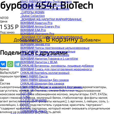
бурбон 454г, BioTech
SNAQ FABRIQ Конфеты Qwikler minis
BOMBBAR Кукурузные палочки
BOMBBAR Пирожное протеиновое
_CИРОПЫ MONIN
_Dubai Collection
40130
_BOMBBAR ЖБ НАПИТКИ МАРКИРОВАННЫЕ
Цена:
BOMBBAR Креатин Pro
1 535
Р
BOMBBAR Amino Energy Pro
BOMBBAR EAA Pro
Под заказ
BOMBBAR Изотоник Pro
В корзину
_BOMBBAR ПЭТ НАПИТКИ МАРКИРОВАННЫЕ
Добавляется...
Добавлен
14BOMBBAR_24
BOMBBAR Гейнер Pro
BOMBBAR Чипсы протеиновые цельнозерновые
Поделиться с друзьями
SNAQ FABRIQ Чипсы низкокалорийные
BOMBBAR Хлебцы безглютеновые
BOMBBAR Напиток Гуарана и L-carnitine
BOMBBAR Напиток с BCAA
CHIKALAB Витамины, минералы, пищевые добавки
BOMBBAR Смесь для приготовления мороженого
Бренд
CHIKALAB Коктейль коллагеновый
BioTechUSA™
SNAQ FABRIQ Паста
порошок протеин
SNAQ FABRIQ Шоколад без сахара
Да
CHIKALAB Шоколад без сахара
Состав
SNAQ FABRIQ Драже в шоколаде без сахара
сывороточные белки (концентрат и изолят), L-глутамин, ароматизаторы,
CHIKALAB Драже в шоколаде без сахара
загуститель: камедь целлюлозы; сливки [частично гидролизованное
0.33 ЖБ
BOMBBAR Каша овсяная с белком
кокосовое масло, сухое обезжиренное молоко, эмульгаторы: Е471, Е472а;
0.5 ЖБ
BOMBBAR Джем низкокалорийный
сироп глюкозы, сукроза, молочный белок, стабилизатор: фосфаты калия;
0.5 ПЭТ ВСАА 6000
BOMBBAR Сахарозаменитель
агент антислеживающий: фосфаты кальция;], L-аргинин, L-лейцин, соль, L-
0.1 ПЭТ
BOMBBAR Паста
изолейцин, L-валин, подсластитель: сукралоза; краситель: тартразин*.
0.5 ПЭТ
CHIKALAB Паста
*содержит краситель тартразин, который может оказывать отрицательное
12BOMBBAR_Дек25
CHIKALAB Смеси для выпечки
влияние на внимание и активность детей.