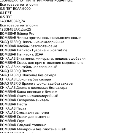
Все товары категории
0.5 ПЭТ ВСАА 6000
0.1 ПЭТ
0.5 ПЭТ
14BOMBBAR_24
Все товары категории
12BOMBBAR_Дек25
BOMBBAR Гейнер Pro
BOMBBAR Чипсы протеиновые цельнозерновые
SNAQ FABRIQ Чипсы низкокалорийные
BOMBBAR Хлебцы безглютеновые
BOMBBAR Напиток Гуарана и L-carnitine
BOMBBAR Напиток с BCAA
CHIKALAB Витамины, минералы, пищевые добавки
BOMBBAR Смесь для приготовления мороженого
CHIKALAB Коктейль коллагеновый
SNAQ FABRIQ Паста
SNAQ FABRIQ Шоколад без сахара
CHIKALAB Шоколад без сахара
SNAQ FABRIQ Драже в шоколаде без сахара
CHIKALAB Драже в шоколаде без сахара
BOMBBAR Каша овсяная с белком
BOMBBAR Джем низкокалорийный
BOMBBAR Сахарозаменитель
BOMBBAR Паста
CHIKALAB Паста
CHIKALAB Смеси для выпечки
BOMBBAR Смеси для выпечки
BOMBBAR Соус
BOMBBAR Сладкий топпинг
BOMBBAR Макароны без глютена Fusilli
SNAQ FABRIQ Панкейк