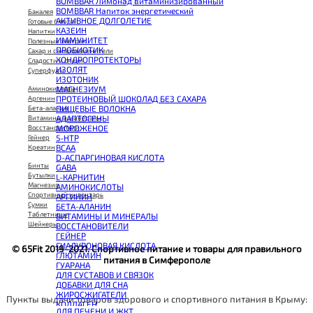
BOMBBAR Лимонад витаминизированный
BOMBBAR Напиток энергетический
Бакалея
АКТИВНОЕ ДОЛГОЛЕТИЕ
Готовые блюда
КАЗЕИН
Напитки
ИММУНИТЕТ
Полезный завтрак
ПРОБИОТИК
Сахар и сахарозаменители
ХОНДРОПРОТЕКТОРЫ
Сладости и снеки
ИЗОЛЯТ
Суперфуды
ИЗОТОНИК
МАГНЕЗИУМ
Аминокислоты
ПРОТЕИНОВЫЙ ШОКОЛАД БЕЗ САХАРА
Аргенин
ПИЩЕВЫЕ ВОЛОКНА
Бета-аланин
АДАПТОГЕНЫ
Витамины и минералы
МОРОЖЕНОЕ
Восстановители
5-HTP
Гейнер
BCAA
Креатин
D-АСПАРГИНОВАЯ КИСЛОТА
Бинты
GABA
Бутылки
L-КАРНИТИН
Магнезия
АМИНОКИСЛОТЫ
Спортивный инвентарь
АРГИНИН
Сумки
БЕТА-АЛАНИН
Таблетницы
ВИТАМИНЫ И МИНЕРАЛЫ
Шейкеры
ВОССТАНОВИТЕЛИ
ГЕЙНЕР
ГИАЛУРОНОВАЯ КИСЛОТА
© 65Fit 2019-2021. Спортивное питание и товары для правильного
ГЛЮТАМИН
питания в Симферополе
ГУАРАНА
ДЛЯ СУСТАВОВ И СВЯЗОК
ДОБАВКИ ДЛЯ СНА
ЖИРОСЖИГАТЕЛИ
Пункты выдачи товаров здорового и спортивного питания в Крыму:
КОЛЛАГЕН
ДЛЯ ПЕЧЕНИ И ЖКТ