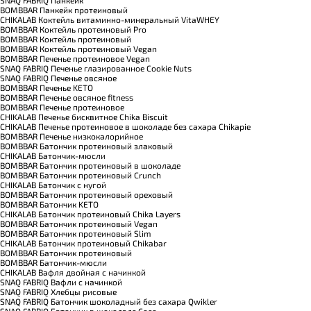
BOMBBAR Панкейк протеиновый
CHIKALAB Коктейль витаминно-минеральный VitaWHEY
BOMBBAR Коктейль протеиновый Pro
BOMBBAR Коктейль протеиновый
BOMBBAR Коктейль протеиновый Vegan
BOMBBAR Печенье протеиновое Vegan
SNAQ FABRIQ Печенье глазированное Cookie Nuts
SNAQ FABRIQ Печенье овсяное
BOMBBAR Печенье KETO
BOMBBAR Печенье овсяное fitness
BOMBBAR Печенье протеиновое
CHIKALAB Печенье бисквитное Chika Biscuit
CHIKALAB Печенье протеиновое в шоколаде без сахара Chikapie
BOMBBAR Печенье низкокалорийное
BOMBBAR Батончик протеиновый злаковый
CHIKALAB Батончик-мюсли
BOMBBAR Батончик протеиновый в шоколаде
BOMBBAR Батончик протеиновый Crunch
CHIKALAB Батончик с нугой
BOMBBAR Батончик протеиновый ореховый
BOMBBAR Батончик KETO
CHIKALAB Батончик протеиновый Chika Layers
BOMBBAR Батончик протеиновый Vegan
BOMBBAR Батончик протеиновый Slim
CHIKALAB Батончик протеиновый Chikabar
BOMBBAR Батончик протеиновый
BOMBBAR Батончик-мюсли
CHIKALAB Вафля двойная с начинкой
SNAQ FABRIQ Вафли с начинкой
SNAQ FABRIQ Хлебцы рисовые
SNAQ FABRIQ Батончик шоколадный без сахара Qwikler
SNAQ FABRIQ Батончик в шоколаде Coco