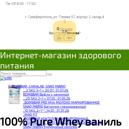
Пн-Сб 8:00 - 17:00
г. Симферополь, ул. Глинки 57, корпус 2, склад 4
0
Москва
0
Р
Ваш город
Москва
?
Интернет-магазин здорового
питания
BOMBBAR, CHIKALAB, SNAQ FABRIQ
__3 SKU 3+1 с 20.07.-31.07.26
BOMBBAR Вафли с начинкой
__20 SKU 2+1 с 07.05.-31.05.26
_BOMBBAR PRO Milk МОЛОКО МАРКИРОВАННОЕ
SNAQ FABRIQ Батончик глазированный
_10 SKU_2+1**_14.01.-31.01.26
_MAD FIT
100% Pure Whey ваниль
_BOMBBAR КОКТЕЙЛИ МАРКИРОВАННЫЕ
__20 SKU 2+1 с 28.01.-18.02.26+31.03.26+30.04.26
SNAQ FABRIQ Кукурузные палочки