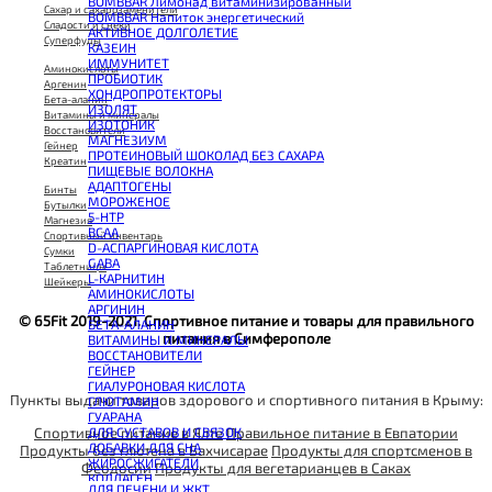
BOMBBAR Лимонад витаминизированный
Сахар и сахарозаменители
BOMBBAR Напиток энергетический
Сладости и снеки
АКТИВНОЕ ДОЛГОЛЕТИЕ
Суперфуды
КАЗЕИН
ИММУНИТЕТ
Аминокислоты
ПРОБИОТИК
Аргенин
ХОНДРОПРОТЕКТОРЫ
Бета-аланин
ИЗОЛЯТ
Витамины и минералы
ИЗОТОНИК
Восстановители
МАГНЕЗИУМ
Гейнер
ПРОТЕИНОВЫЙ ШОКОЛАД БЕЗ САХАРА
Креатин
ПИЩЕВЫЕ ВОЛОКНА
АДАПТОГЕНЫ
Бинты
МОРОЖЕНОЕ
Бутылки
5-HTP
Магнезия
BCAA
Спортивный инвентарь
D-АСПАРГИНОВАЯ КИСЛОТА
Сумки
GABA
Таблетницы
L-КАРНИТИН
Шейкеры
АМИНОКИСЛОТЫ
АРГИНИН
© 65Fit 2019-2021. Спортивное питание и товары для правильного
БЕТА-АЛАНИН
питания в Симферополе
ВИТАМИНЫ И МИНЕРАЛЫ
ВОССТАНОВИТЕЛИ
ГЕЙНЕР
ГИАЛУРОНОВАЯ КИСЛОТА
Пункты выдачи товаров здорового и спортивного питания в Крыму:
ГЛЮТАМИН
ГУАРАНА
Спортивное питание в Ялте
Правильное питание в Евпатории
ДЛЯ СУСТАВОВ И СВЯЗОК
ДОБАВКИ ДЛЯ СНА
Продукты без глютена в Бахчисарае
Продукты для спортсменов в
ЖИРОСЖИГАТЕЛИ
Феодосии
Продукты для вегетарианцев в Саках
КОЛЛАГЕН
ДЛЯ ПЕЧЕНИ И ЖКТ