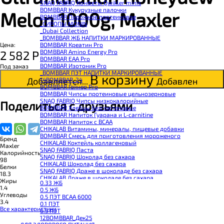
SNAQ FABRIQ Конфеты Qwikler minis
BOMBBAR Кукурузные палочки
Melon 1000g, Maxler
BOMBBAR Пирожное протеиновое
_CИРОПЫ MONIN
_Dubai Collection
_BOMBBAR ЖБ НАПИТКИ МАРКИРОВАННЫЕ
BOMBBAR Креатин Pro
Цена:
BOMBBAR Amino Energy Pro
2 582
Р
BOMBBAR EAA Pro
BOMBBAR Изотоник Pro
Под заказ
_BOMBBAR ПЭТ НАПИТКИ МАРКИРОВАННЫЕ
В корзину
Добавляется...
Добавлен
14BOMBBAR_24
BOMBBAR Гейнер Pro
BOMBBAR Чипсы протеиновые цельнозерновые
SNAQ FABRIQ Чипсы низкокалорийные
Поделиться с друзьями
BOMBBAR Хлебцы безглютеновые
BOMBBAR Напиток Гуарана и L-carnitine
BOMBBAR Напиток с BCAA
CHIKALAB Витамины, минералы, пищевые добавки
BOMBBAR Смесь для приготовления мороженого
Бренд
CHIKALAB Коктейль коллагеновый
Maxler
SNAQ FABRIQ Паста
Калорийность
SNAQ FABRIQ Шоколад без сахара
98
CHIKALAB Шоколад без сахара
Белки
SNAQ FABRIQ Драже в шоколаде без сахара
18.3
CHIKALAB Драже в шоколаде без сахара
Жиры
0.33 ЖБ
BOMBBAR Каша овсяная с белком
1.4
0.5 ЖБ
BOMBBAR Джем низкокалорийный
Углеводы
0.5 ПЭТ ВСАА 6000
BOMBBAR Сахарозаменитель
3.4
0.1 ПЭТ
BOMBBAR Паста
Все характеристики
0.5 ПЭТ
CHIKALAB Паста
12BOMBBAR_Дек25
CHIKALAB Смеси для выпечки