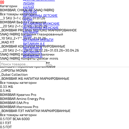
КОЭНЗИМ Q10
0
0
ЛИЗИН
КРЕАТИН
Категории
КАЛИЙ
ПОЛЕЗНЫЕ ЖИРЫ
BOMBBAR, CHIKALAB, SNAQ FABRIQ
ЖЕЛЕЗО
ПРОТЕИН
Все товары категории
ВИТАМИНЫ ДЕТСКИЕ
ПРОТЕИНОВОЕ ПЕЧЕНЬЕ
__3 SKU 3+1 с 20.07.-31.07.26
ХРОМ
ПРОТЕИНОВЫЕ БАТОНЧИКИ
BOMBBAR Вафли с начинкой
ВИТАМИНЫ МУЖСКИЕ
ПРОТЕИНОВЫЕ КАШИ
__20 SKU 2+1 с 07.05.-31.05.26
ВИТАМИНЫ ЖЕНСКИЕ
ТЕСТОБУСТЕРЫ
_BOMBBAR PRO Milk МОЛОКО МАРКИРОВАННОЕ
КАЛЬЦИЙ
ЦИТРУЛЛИН МАЛАТ
SNAQ FABRIQ Батончик глазированный
ЦИНК
ПРЕДТРЕНИРОВОЧНЫЕ КОМПЛЕКСЫ
_10 SKU_2+1**_14.01.-31.01.26
ВИТАМИН МУЛЬТИ
ЭНЕРГЕТИКИ И ЖИРОСЖИГАТЕЛИ#
_MAD FIT
ВИТАМИН A E
_BOMBBAR КОКТЕЙЛИ МАРКИРОВАННЫЕ
ВИТАМИН B
__20 SKU 2+1 с 28.01.-18.02.26+31.03.26+30.04.26
ВИТАМИН C
SNAQ FABRIQ Кукурузные палочки
ВИТАМИН D
SNAQ FABRIQ Конфеты Qwikler minis
BOMBBAR Кукурузные палочки
BOMBBAR Пирожное протеиновое
_CИРОПЫ MONIN
_Dubai Collection
_BOMBBAR ЖБ НАПИТКИ МАРКИРОВАННЫЕ
Все товары категории
0.33 ЖБ
0.5 ЖБ
BOMBBAR Креатин Pro
BOMBBAR Amino Energy Pro
BOMBBAR EAA Pro
BOMBBAR Изотоник Pro
_BOMBBAR ПЭТ НАПИТКИ МАРКИРОВАННЫЕ
Все товары категории
0.5 ПЭТ ВСАА 6000
0.1 ПЭТ
0.5 ПЭТ