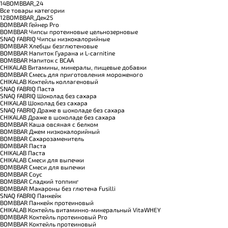
14BOMBBAR_24
Все товары категории
12BOMBBAR_Дек25
BOMBBAR Гейнер Pro
BOMBBAR Чипсы протеиновые цельнозерновые
SNAQ FABRIQ Чипсы низкокалорийные
BOMBBAR Хлебцы безглютеновые
BOMBBAR Напиток Гуарана и L-carnitine
BOMBBAR Напиток с BCAA
CHIKALAB Витамины, минералы, пищевые добавки
BOMBBAR Смесь для приготовления мороженого
CHIKALAB Коктейль коллагеновый
SNAQ FABRIQ Паста
SNAQ FABRIQ Шоколад без сахара
CHIKALAB Шоколад без сахара
SNAQ FABRIQ Драже в шоколаде без сахара
CHIKALAB Драже в шоколаде без сахара
BOMBBAR Каша овсяная с белком
BOMBBAR Джем низкокалорийный
BOMBBAR Сахарозаменитель
BOMBBAR Паста
CHIKALAB Паста
CHIKALAB Смеси для выпечки
BOMBBAR Смеси для выпечки
BOMBBAR Соус
BOMBBAR Сладкий топпинг
BOMBBAR Макароны без глютена Fusilli
SNAQ FABRIQ Панкейк
BOMBBAR Панкейк протеиновый
CHIKALAB Коктейль витаминно-минеральный VitaWHEY
BOMBBAR Коктейль протеиновый Pro
BOMBBAR Коктейль протеиновый