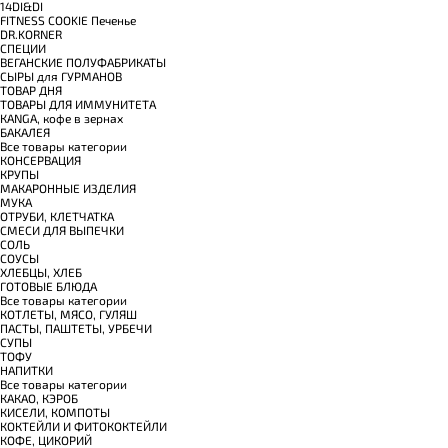
14DI&DI
FITNESS COOKIE Печенье
DR.KORNER
СПЕЦИИ
ВЕГАНСКИЕ ПОЛУФАБРИКАТЫ
СЫРЫ для ГУРМАНОВ
TОВАР ДНЯ
TОВАРЫ ДЛЯ ИММУНИТЕТА
КANGA, кофе в зернах
БАКАЛЕЯ
Все товары категории
КОНСЕРВАЦИЯ
КРУПЫ
МАКАРОННЫЕ ИЗДЕЛИЯ
МУКА
ОТРУБИ, КЛЕТЧАТКА
СМЕСИ ДЛЯ ВЫПЕЧКИ
СОЛЬ
СОУСЫ
ХЛЕБЦЫ, ХЛЕБ
ГОТОВЫЕ БЛЮДА
Все товары категории
КОТЛЕТЫ, МЯСО, ГУЛЯШ
ПАСТЫ, ПАШТЕТЫ, УРБЕЧИ
СУПЫ
ТОФУ
НАПИТКИ
Все товары категории
КАКАО, КЭРОБ
КИСЕЛИ, КОМПОТЫ
КОКТЕЙЛИ И ФИТОКОКТЕЙЛИ
КОФЕ, ЦИКОРИЙ