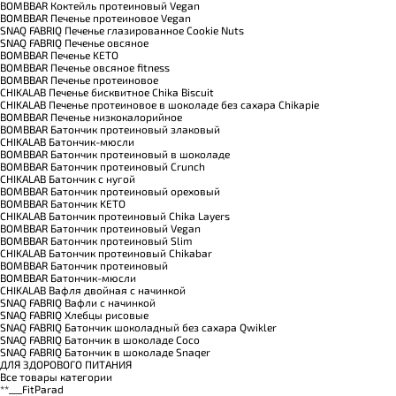
BOMBBAR Коктейль протеиновый Vegan
BOMBBAR Печенье протеиновое Vegan
SNAQ FABRIQ Печенье глазированное Cookie Nuts
SNAQ FABRIQ Печенье овсяное
BOMBBAR Печенье KETO
BOMBBAR Печенье овсяное fitness
BOMBBAR Печенье протеиновое
CHIKALAB Печенье бисквитное Chika Biscuit
CHIKALAB Печенье протеиновое в шоколаде без сахара Chikapie
BOMBBAR Печенье низкокалорийное
BOMBBAR Батончик протеиновый злаковый
CHIKALAB Батончик-мюсли
BOMBBAR Батончик протеиновый в шоколаде
BOMBBAR Батончик протеиновый Crunch
CHIKALAB Батончик с нугой
BOMBBAR Батончик протеиновый ореховый
BOMBBAR Батончик KETO
CHIKALAB Батончик протеиновый Chika Layers
BOMBBAR Батончик протеиновый Vegan
BOMBBAR Батончик протеиновый Slim
CHIKALAB Батончик протеиновый Chikabar
BOMBBAR Батончик протеиновый
BOMBBAR Батончик-мюсли
CHIKALAB Вафля двойная с начинкой
SNAQ FABRIQ Вафли с начинкой
SNAQ FABRIQ Хлебцы рисовые
SNAQ FABRIQ Батончик шоколадный без сахара Qwikler
SNAQ FABRIQ Батончик в шоколаде Coco
SNAQ FABRIQ Батончик в шоколаде Snaqer
ДЛЯ ЗДОРОВОГО ПИТАНИЯ
Все товары категории
**___FitParad