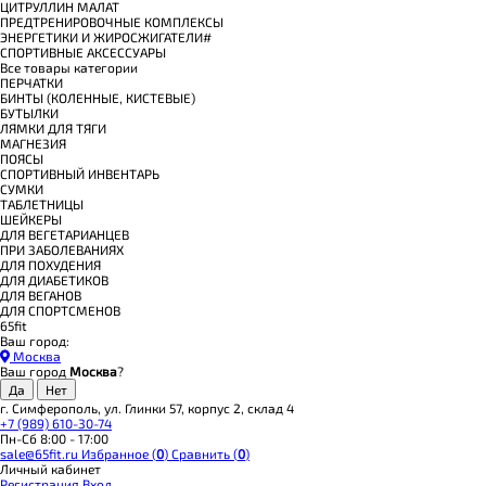
ЦИТРУЛЛИН МАЛАТ
ПРЕДТРЕНИРОВОЧНЫЕ КОМПЛЕКСЫ
ЭНЕРГЕТИКИ И ЖИРОСЖИГАТЕЛИ#
СПОРТИВНЫЕ АКСЕССУАРЫ
Все товары категории
ПЕРЧАТКИ
БИНТЫ (КОЛЕННЫЕ, КИСТЕВЫЕ)
БУТЫЛКИ
ЛЯМКИ ДЛЯ ТЯГИ
МАГНЕЗИЯ
ПОЯСЫ
СПОРТИВНЫЙ ИНВЕНТАРЬ
СУМКИ
ТАБЛЕТНИЦЫ
ШЕЙКЕРЫ
ДЛЯ ВЕГЕТАРИАНЦЕВ
ПРИ ЗАБОЛЕВАНИЯХ
ДЛЯ ПОХУДЕНИЯ
ДЛЯ ДИАБЕТИКОВ
ДЛЯ ВЕГАНОВ
ДЛЯ СПОРТСМЕНОВ
65fit
Ваш город:
Москва
Ваш город
Москва
?
г. Симферополь, ул. Глинки 57, корпус 2, склад 4
+7 (989) 610-30-74
Пн-Сб 8:00 - 17:00
sale@65fit.ru
Избранное (
0
)
Сравнить (
0
)
Личный кабинет
Регистрация
Вход