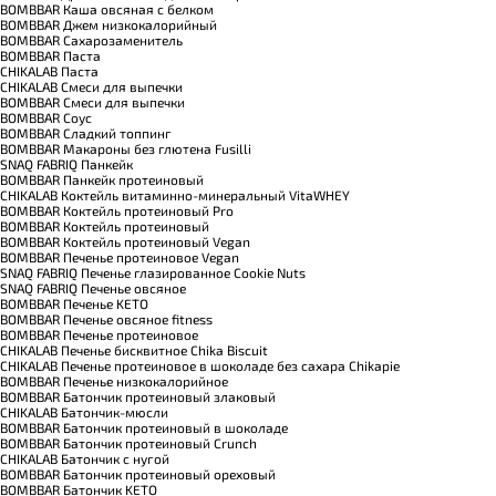
BOMBBAR Каша овсяная с белком
BOMBBAR Джем низкокалорийный
BOMBBAR Сахарозаменитель
BOMBBAR Паста
CHIKALAB Паста
CHIKALAB Смеси для выпечки
BOMBBAR Смеси для выпечки
BOMBBAR Соус
BOMBBAR Сладкий топпинг
BOMBBAR Макароны без глютена Fusilli
SNAQ FABRIQ Панкейк
BOMBBAR Панкейк протеиновый
CHIKALAB Коктейль витаминно-минеральный VitaWHEY
BOMBBAR Коктейль протеиновый Pro
BOMBBAR Коктейль протеиновый
BOMBBAR Коктейль протеиновый Vegan
BOMBBAR Печенье протеиновое Vegan
SNAQ FABRIQ Печенье глазированное Cookie Nuts
SNAQ FABRIQ Печенье овсяное
BOMBBAR Печенье KETO
BOMBBAR Печенье овсяное fitness
BOMBBAR Печенье протеиновое
CHIKALAB Печенье бисквитное Chika Biscuit
CHIKALAB Печенье протеиновое в шоколаде без сахара Chikapie
BOMBBAR Печенье низкокалорийное
BOMBBAR Батончик протеиновый злаковый
CHIKALAB Батончик-мюсли
BOMBBAR Батончик протеиновый в шоколаде
BOMBBAR Батончик протеиновый Crunch
CHIKALAB Батончик с нугой
BOMBBAR Батончик протеиновый ореховый
BOMBBAR Батончик KETO