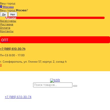
Ваш город:
Главная
Москва
BOMBBAR, CHIKALAB, SNAQ FABRIQ
Ваш город
Москва
?
__20 SKU 2+1 с 07.05.-31.05.26
Акции
АКЦИЯ 2+1**_BOMBBAR Батончик неглазированный "Двойной шоколад" 60г
Аксессуары
Доставка
Оплата
Контакты
ОПТ
+7 (989) 610-30-74
Пн-Сб 8:00 - 17:00
г. Симферополь, ул. Глинки 57, корпус 2, склад 4
0
+7 (989) 610-30-74