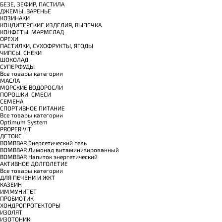
БЕЗЕ, ЗЕФИР, ПАСТИЛА
ДЖЕМЫ, ВАРЕНЬЕ
КОЗИНАКИ
КОНДИТЕРСКИЕ ИЗДЕЛИЯ, ВЫПЕЧКА
КОНФЕТЫ, МАРМЕЛАД
ОРЕХИ
ПАСТИЛКИ, СУХОФРУКТЫ, ЯГОДЫ
ЧИПСЫ, СНЕКИ
ШОКОЛАД
СУПЕРФУДЫ
Все товары категории
МАСЛА
МОРСКИЕ ВОДОРОСЛИ
ПОРОШКИ, СМЕСИ
СЕМЕНА
СПОРТИВНОЕ ПИТАНИЕ
Все товары категории
Optimum System
PROPER VIT
ДЕТОКС
BOMBBAR Энергетический гель
BOMBBAR Лимонад витаминизированный
BOMBBAR Напиток энергетический
АКТИВНОЕ ДОЛГОЛЕТИЕ
Все товары категории
ДЛЯ ПЕЧЕНИ И ЖКТ
КАЗЕИН
ИММУНИТЕТ
ПРОБИОТИК
ХОНДРОПРОТЕКТОРЫ
ИЗОЛЯТ
ИЗОТОНИК