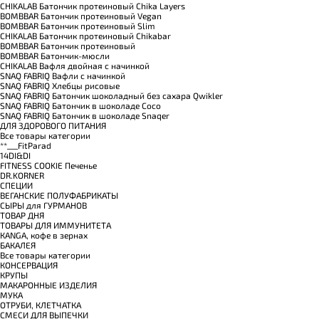
CHIKALAB Батончик протеиновый Chika Layers
BOMBBAR Батончик протеиновый Vegan
BOMBBAR Батончик протеиновый Slim
CHIKALAB Батончик протеиновый Chikabar
BOMBBAR Батончик протеиновый
BOMBBAR Батончик-мюсли
CHIKALAB Вафля двойная с начинкой
SNAQ FABRIQ Вафли с начинкой
SNAQ FABRIQ Хлебцы рисовые
SNAQ FABRIQ Батончик шоколадный без сахара Qwikler
SNAQ FABRIQ Батончик в шоколаде Coco
SNAQ FABRIQ Батончик в шоколаде Snaqer
ДЛЯ ЗДОРОВОГО ПИТАНИЯ
Все товары категории
**___FitParad
14DI&DI
FITNESS COOKIE Печенье
DR.KORNER
СПЕЦИИ
ВЕГАНСКИЕ ПОЛУФАБРИКАТЫ
СЫРЫ для ГУРМАНОВ
TОВАР ДНЯ
TОВАРЫ ДЛЯ ИММУНИТЕТА
КANGA, кофе в зернах
БАКАЛЕЯ
Все товары категории
КОНСЕРВАЦИЯ
КРУПЫ
МАКАРОННЫЕ ИЗДЕЛИЯ
МУКА
ОТРУБИ, КЛЕТЧАТКА
СМЕСИ ДЛЯ ВЫПЕЧКИ