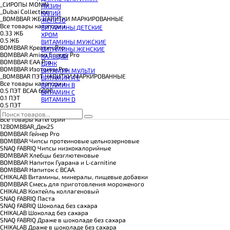
КОЭНЗИМ Q10
_CИРОПЫ MONIN
ЛИЗИН
КРЕАТИН
_Dubai Collection
КАЛИЙ
ПОЛЕЗНЫЕ ЖИРЫ
_BOMBBAR ЖБ НАПИТКИ МАРКИРОВАННЫЕ
ЖЕЛЕЗО
ПРОТЕИН
Все товары категории
ВИТАМИНЫ ДЕТСКИЕ
ПРОТЕИНОВОЕ ПЕЧЕНЬЕ
0.33 ЖБ
ХРОМ
ПРОТЕИНОВЫЕ БАТОНЧИКИ
0.5 ЖБ
ВИТАМИНЫ МУЖСКИЕ
ПРОТЕИНОВЫЕ КАШИ
BOMBBAR Креатин Pro
ВИТАМИНЫ ЖЕНСКИЕ
ТЕСТОБУСТЕРЫ
BOMBBAR Amino Energy Pro
КАЛЬЦИЙ
ЦИТРУЛЛИН МАЛАТ
BOMBBAR EAA Pro
ЦИНК
ПРЕДТРЕНИРОВОЧНЫЕ КОМПЛЕКСЫ
BOMBBAR Изотоник Pro
ВИТАМИН МУЛЬТИ
ЭНЕРГЕТИКИ И ЖИРОСЖИГАТЕЛИ#
_BOMBBAR ПЭТ НАПИТКИ МАРКИРОВАННЫЕ
ВИТАМИН A E
Все товары категории
ВИТАМИН B
0.5 ПЭТ ВСАА 6000
ВИТАМИН C
0.1 ПЭТ
ВИТАМИН D
0.5 ПЭТ
14BOMBBAR_24
Все товары категории
12BOMBBAR_Дек25
BOMBBAR Гейнер Pro
BOMBBAR Чипсы протеиновые цельнозерновые
SNAQ FABRIQ Чипсы низкокалорийные
BOMBBAR Хлебцы безглютеновые
BOMBBAR Напиток Гуарана и L-carnitine
BOMBBAR Напиток с BCAA
CHIKALAB Витамины, минералы, пищевые добавки
BOMBBAR Смесь для приготовления мороженого
CHIKALAB Коктейль коллагеновый
SNAQ FABRIQ Паста
SNAQ FABRIQ Шоколад без сахара
CHIKALAB Шоколад без сахара
SNAQ FABRIQ Драже в шоколаде без сахара
CHIKALAB Драже в шоколаде без сахара