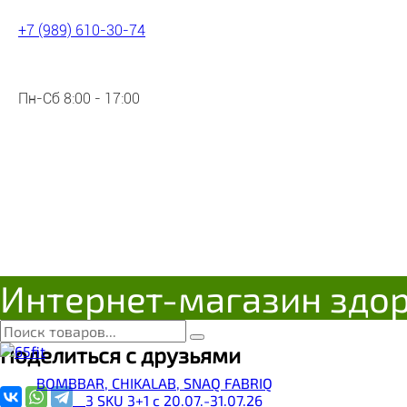
+7 (989) 610-30-74
Пн-Сб 8:00 - 17:00
АКЦИЯ 2+1**_BOMBBAR Батон
4610169562293
Цена:
Уточняйте цену
Интернет-магазин здо
Под заказ
Поделиться с друзьями
BOMBBAR, CHIKALAB, SNAQ FABRIQ
__3 SKU 3+1 с 20.07.-31.07.26