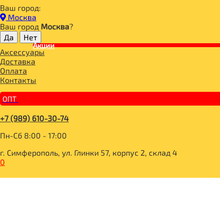
Ваш город:
Главная
Москва
BOMBBAR, CHIKALAB, SNAQ FABRIQ
Ваш город
Москва
?
__20 SKU 2+1 с 07.05.-31.05.26
Акции
АКЦИЯ 2+1**_BOMBBAR Батончик вафельный "Ванильный п
Аксессуары
Доставка
Оплата
Контакты
ОПТ
+7 (989) 610-30-74
Пн-Сб 8:00 - 17:00
г. Симферополь, ул. Глинки 57, корпус 2, склад 4
0