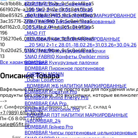
4cb1bb8b_a2c2_11e7_942e_9c5c8e4f8ea5
BOMBBAR Вафли с начинкой
661902fe-a366-11e7-942e-9c5c8e4f8ea5
__20 SKU 2+1 с 07.05.-31.05.26
8be85925_c6e7_11e8_9485_9c5c8e4f8ea5
_BOMBBAR PRO Milk МОЛОКО МАРКИРОВАННОЕ
3ac35776-217b-11ea-94b7-9c5c8e4f8ea5
SNAQ FABRIQ Батончик глазированный
6d1162c0_0085_11ea_94ae_9c5c8e4f8ea5
_10 SKU_2+1**_14.01.-31.01.26
196
_MAD FIT
736270e6_0135_11ea_94ae_9c5c8e4f8ea5
_BOMBBAR КОКТЕЙЛИ МАРКИРОВАННЫЕ
10
__20 SKU 2+1 с 28.01.-18.02.26+31.03.26+30.04.26
7cd20d25_0135_11ea_94ae_9c5c8e4f8ea5
SNAQ FABRIQ Кукурузные палочки
13
SNAQ FABRIQ Конфеты Qwikler minis
Все характеристики
BOMBBAR Кукурузные палочки
BOMBBAR Пирожное протеиновое
_CИРОПЫ MONIN
Описание Товара
_Dubai Collection
_BOMBBAR ЖБ НАПИТКИ МАРКИРОВАННЫЕ
Вафельные батончики - не просто еда для похудения или д
BOMBBAR Креатин Pro
продукты без глютена. Это вкусняшки, которые великолеп
BOMBBAR Amino Energy Pro
-->
BOMBBAR EAA Pro
г. Симферополь, ул. Глинки 57, корпус 2, склад 4
BOMBBAR Изотоник Pro
+7 (989) 610-30-74
_BOMBBAR ПЭТ НАПИТКИ МАРКИРОВАННЫЕ
Пн-Сб 8:00 - 17:00
14BOMBBAR_24
sale@65fit.ru
BOMBBAR Гейнер Pro
BOMBBAR Чипсы протеиновые цельнозерновые
Блог