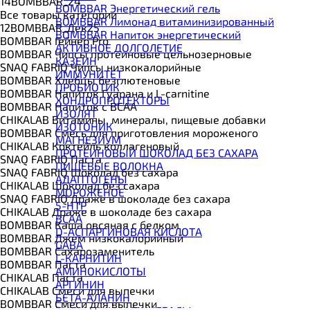
14BOMBBAR_24
BOMBBAR Энергетический гель
Все товары категории
BOMBBAR Лимонад витаминизированный
12BOMBBAR_Дек25
BOMBBAR Напиток энергетический
BOMBBAR Гейнер Pro
АКТИВНОЕ ДОЛГОЛЕТИЕ
BOMBBAR Чипсы протеиновые цельнозерновые
КАЗЕИН
SNAQ FABRIQ Чипсы низкокалорийные
ИММУНИТЕТ
BOMBBAR Хлебцы безглютеновые
ПРОБИОТИК
BOMBBAR Напиток Гуарана и L-carnitine
ХОНДРОПРОТЕКТОРЫ
BOMBBAR Напиток с BCAA
ИЗОЛЯТ
CHIKALAB Витамины, минералы, пищевые добавки
ИЗОТОНИК
BOMBBAR Смесь для приготовления мороженого
МАГНЕЗИУМ
CHIKALAB Коктейль коллагеновый
ПРОТЕИНОВЫЙ ШОКОЛАД БЕЗ САХАРА
SNAQ FABRIQ Паста
ПИЩЕВЫЕ ВОЛОКНА
SNAQ FABRIQ Шоколад без сахара
АДАПТОГЕНЫ
CHIKALAB Шоколад без сахара
МОРОЖЕНОЕ
SNAQ FABRIQ Драже в шоколаде без сахара
5-HTP
CHIKALAB Драже в шоколаде без сахара
BCAA
BOMBBAR Каша овсяная с белком
D-АСПАРГИНОВАЯ КИСЛОТА
BOMBBAR Джем низкокалорийный
GABA
BOMBBAR Сахарозаменитель
L-КАРНИТИН
BOMBBAR Паста
АМИНОКИСЛОТЫ
CHIKALAB Паста
АРГИНИН
CHIKALAB Смеси для выпечки
БЕТА-АЛАНИН
BOMBBAR Смеси для выпечки