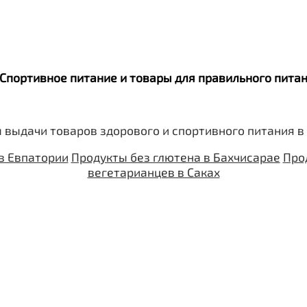
itaWHEY
s
. Спортивное питание и товары для правильного пит
 выдачи товаров здорового и спортивного питания в
сахара Chikapie
в Евпатории
Продукты без глютена в Бахчисарае
Про
вегетарианцев в Саках