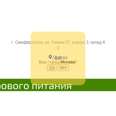
г. Симферополь, ул. Глинки 57, корпус 2, склад 4
0
чик вафельный "Ванильный п
Москва
0
Р
Ваш город
Москва
?
рового питания