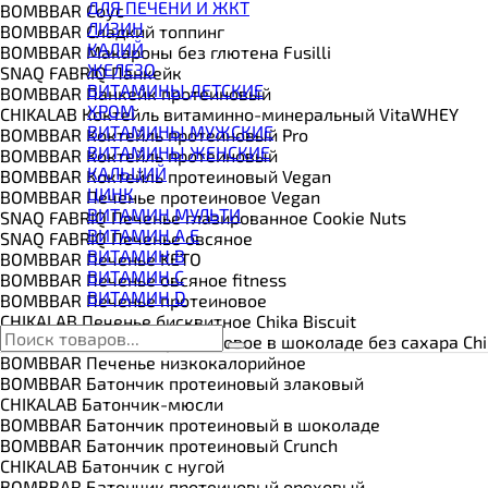
ВИТАМИНЫ И МИНЕРАЛЫ
ДЛЯ ПЕЧЕНИ И ЖКТ
BOMBBAR Соус
ВОССТАНОВИТЕЛИ
ЛИЗИН
BOMBBAR Сладкий топпинг
ГЕЙНЕР
КАЛИЙ
BOMBBAR Макароны без глютена Fusilli
ГИАЛУРОНОВАЯ КИСЛОТА
ЖЕЛЕЗО
SNAQ FABRIQ Панкейк
ГЛЮТАМИН
ВИТАМИНЫ ДЕТСКИЕ
BOMBBAR Панкейк протеиновый
ГУАРАНА
ХРОМ
CHIKALAB Коктейль витаминно-минеральный VitaWHEY
ДЛЯ СУСТАВОВ И СВЯЗОК
ВИТАМИНЫ МУЖСКИЕ
BOMBBAR Коктейль протеиновый Pro
ДОБАВКИ ДЛЯ СНА
ВИТАМИНЫ ЖЕНСКИЕ
BOMBBAR Коктейль протеиновый
ЖИРОСЖИГАТЕЛИ
КАЛЬЦИЙ
BOMBBAR Коктейль протеиновый Vegan
КОЛЛАГЕН
ЦИНК
BOMBBAR Печенье протеиновое Vegan
КОЭНЗИМ Q10
ВИТАМИН МУЛЬТИ
SNAQ FABRIQ Печенье глазированное Cookie Nuts
КРЕАТИН
ВИТАМИН A E
SNAQ FABRIQ Печенье овсяное
ПОЛЕЗНЫЕ ЖИРЫ
ВИТАМИН B
BOMBBAR Печенье KETO
ПРОТЕИН
ВИТАМИН C
BOMBBAR Печенье овсяное fitness
ПРОТЕИНОВОЕ ПЕЧЕНЬЕ
ВИТАМИН D
BOMBBAR Печенье протеиновое
ПРОТЕИНОВЫЕ БАТОНЧИКИ
CHIKALAB Печенье бисквитное Chika Biscuit
ПРОТЕИНОВЫЕ КАШИ
CHIKALAB Печенье протеиновое в шоколаде без сахара Chi
ТЕСТОБУСТЕРЫ
BOMBBAR Печенье низкокалорийное
ЦИТРУЛЛИН МАЛАТ
BOMBBAR Батончик протеиновый злаковый
ПРЕДТРЕНИРОВОЧНЫЕ КОМПЛЕКСЫ
CHIKALAB Батончик-мюсли
ЭНЕРГЕТИКИ И ЖИРОСЖИГАТЕЛИ#
BOMBBAR Батончик протеиновый в шоколаде
BOMBBAR Батончик протеиновый Crunch
CHIKALAB Батончик с нугой
BOMBBAR Батончик протеиновый ореховый