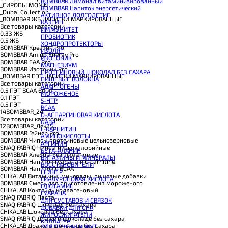
BOMBBAR Лимонад витаминизированный
_CИРОПЫ MONIN
BOMBBAR Напиток энергетический
_Dubai Collection
АКТИВНОЕ ДОЛГОЛЕТИЕ
_BOMBBAR ЖБ НАПИТКИ МАРКИРОВАННЫЕ
КАЗЕИН
Все товары категории
ИММУНИТЕТ
0.33 ЖБ
ПРОБИОТИК
0.5 ЖБ
ХОНДРОПРОТЕКТОРЫ
BOMBBAR Креатин Pro
ИЗОЛЯТ
BOMBBAR Amino Energy Pro
ИЗОТОНИК
BOMBBAR EAA Pro
МАГНЕЗИУМ
BOMBBAR Изотоник Pro
ПРОТЕИНОВЫЙ ШОКОЛАД БЕЗ САХАРА
_BOMBBAR ПЭТ НАПИТКИ МАРКИРОВАННЫЕ
ПИЩЕВЫЕ ВОЛОКНА
Все товары категории
АДАПТОГЕНЫ
0.5 ПЭТ ВСАА 6000
МОРОЖЕНОЕ
0.1 ПЭТ
5-HTP
0.5 ПЭТ
BCAA
14BOMBBAR_24
D-АСПАРГИНОВАЯ КИСЛОТА
Все товары категории
GABA
12BOMBBAR_Дек25
L-КАРНИТИН
BOMBBAR Гейнер Pro
АМИНОКИСЛОТЫ
BOMBBAR Чипсы протеиновые цельнозерновые
АРГИНИН
SNAQ FABRIQ Чипсы низкокалорийные
БЕТА-АЛАНИН
BOMBBAR Хлебцы безглютеновые
ВИТАМИНЫ И МИНЕРАЛЫ
BOMBBAR Напиток Гуарана и L-carnitine
ВОССТАНОВИТЕЛИ
BOMBBAR Напиток с BCAA
ГЕЙНЕР
CHIKALAB Витамины, минералы, пищевые добавки
ГИАЛУРОНОВАЯ КИСЛОТА
BOMBBAR Смесь для приготовления мороженого
ГЛЮТАМИН
CHIKALAB Коктейль коллагеновый
ГУАРАНА
SNAQ FABRIQ Паста
ДЛЯ СУСТАВОВ И СВЯЗОК
SNAQ FABRIQ Шоколад без сахара
ДОБАВКИ ДЛЯ СНА
CHIKALAB Шоколад без сахара
ЖИРОСЖИГАТЕЛИ
SNAQ FABRIQ Драже в шоколаде без сахара
КОЛЛАГЕН
CHIKALAB Драже в шоколаде без сахара
ДЛЯ ПЕЧЕНИ И ЖКТ