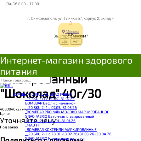
Пн-Сб 8:00 - 17:00
г. Симферополь, ул. Глинки 57, корпус 2, склад 4
0
Москва
0
Р
Ваш город
Москва
?
АКЦИЯ 2+1**_SNAQ
Интернет-магазин здорового
FABRIQ Coco Батончик
питания
глазированный
"Шоколад" 40г/30
BOMBBAR, CHIKALAB, SNAQ FABRIQ
__3 SKU 3+1 с 20.07.-31.07.26
BOMBBAR Вафли с начинкой
__20 SKU 2+1 с 07.05.-31.05.26
4680046727749
_BOMBBAR PRO Milk МОЛОКО МАРКИРОВАННОЕ
Цена:
SNAQ FABRIQ Батончик глазированный
Уточняйте цену
_10 SKU_2+1**_14.01.-31.01.26
_MAD FIT
Под заказ
_BOMBBAR КОКТЕЙЛИ МАРКИРОВАННЫЕ
__20 SKU 2+1 с 28.01.-18.02.26+31.03.26+30.04.26
Поделиться с друзьями
SNAQ FABRIQ Кукурузные палочки