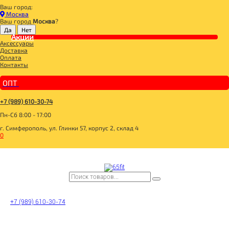
Ваш город:
Главная
Москва
BOMBBAR, CHIKALAB, SNAQ FABRIQ
Ваш город
Москва
?
__20 SKU 2+1 с 28.01.-18.02.26+31.03.26+30.04.26
Акции
АКЦИЯ 2+1**_SNAQ FABRIQ Coco Батончик глазированный "Шоколад" 40г/30
Аксессуары
Доставка
Оплата
Контакты
ОПТ
+7 (989) 610-30-74
Пн-Сб 8:00 - 17:00
г. Симферополь, ул. Глинки 57, корпус 2, склад 4
0
+7 (989) 610-30-74