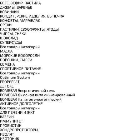
БЕЗЕ, ЗЕФИР, ПАСТИЛА
ДЖЕМЫ, ВАРЕНЬЕ
КОЗИНАКИ
КОНДИТЕРСКИЕ ИЗДЕЛИЯ, ВЫПЕЧКА
КОНФЕТЫ, МАРМЕЛАД
ОРЕХИ
ПАСТИЛКИ, СУХОФРУКТЫ, ЯГОДЫ
ЧИПСЫ, СНЕКИ
ШОКОЛАД
СУПЕРФУДЫ
Все товары категории
МАСЛА
МОРСКИЕ ВОДОРОСЛИ
ПОРОШКИ, СМЕСИ
СЕМЕНА
СПОРТИВНОЕ ПИТАНИЕ
Все товары категории
Optimum System
PROPER VIT
ДЕТОКС
BOMBBAR Энергетический гель
BOMBBAR Лимонад витаминизированный
BOMBBAR Напиток энергетический
АКТИВНОЕ ДОЛГОЛЕТИЕ
Все товары категории
ДЛЯ ПЕЧЕНИ И ЖКТ
КАЗЕИН
ИММУНИТЕТ
ПРОБИОТИК
ХОНДРОПРОТЕКТОРЫ
ИЗОЛЯТ
ИЗОТОНИК