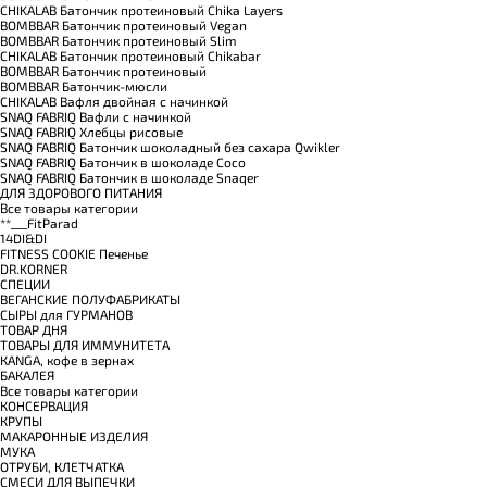
CHIKALAB Батончик протеиновый Chika Layers
BOMBBAR Батончик протеиновый Vegan
BOMBBAR Батончик протеиновый Slim
CHIKALAB Батончик протеиновый Chikabar
BOMBBAR Батончик протеиновый
BOMBBAR Батончик-мюсли
CHIKALAB Вафля двойная с начинкой
SNAQ FABRIQ Вафли с начинкой
SNAQ FABRIQ Хлебцы рисовые
SNAQ FABRIQ Батончик шоколадный без сахара Qwikler
SNAQ FABRIQ Батончик в шоколаде Coco
SNAQ FABRIQ Батончик в шоколаде Snaqer
ДЛЯ ЗДОРОВОГО ПИТАНИЯ
Все товары категории
**___FitParad
14DI&DI
FITNESS COOKIE Печенье
DR.KORNER
СПЕЦИИ
ВЕГАНСКИЕ ПОЛУФАБРИКАТЫ
СЫРЫ для ГУРМАНОВ
TОВАР ДНЯ
TОВАРЫ ДЛЯ ИММУНИТЕТА
КANGA, кофе в зернах
БАКАЛЕЯ
Все товары категории
КОНСЕРВАЦИЯ
КРУПЫ
МАКАРОННЫЕ ИЗДЕЛИЯ
МУКА
ОТРУБИ, КЛЕТЧАТКА
СМЕСИ ДЛЯ ВЫПЕЧКИ