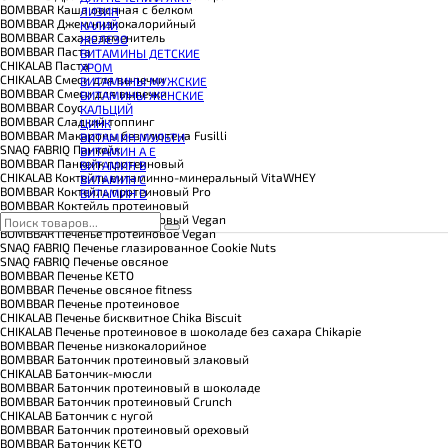
КОЭНЗИМ Q10
BOMBBAR Каша овсяная с белком
ЛИЗИН
КРЕАТИН
BOMBBAR Джем низкокалорийный
КАЛИЙ
ПОЛЕЗНЫЕ ЖИРЫ
BOMBBAR Сахарозаменитель
ЖЕЛЕЗО
ПРОТЕИН
BOMBBAR Паста
ВИТАМИНЫ ДЕТСКИЕ
ПРОТЕИНОВОЕ ПЕЧЕНЬЕ
CHIKALAB Паста
ХРОМ
ПРОТЕИНОВЫЕ БАТОНЧИКИ
CHIKALAB Смеси для выпечки
ВИТАМИНЫ МУЖСКИЕ
ПРОТЕИНОВЫЕ КАШИ
BOMBBAR Смеси для выпечки
ВИТАМИНЫ ЖЕНСКИЕ
ТЕСТОБУСТЕРЫ
BOMBBAR Соус
КАЛЬЦИЙ
ЦИТРУЛЛИН МАЛАТ
BOMBBAR Сладкий топпинг
ЦИНК
ПРЕДТРЕНИРОВОЧНЫЕ КОМПЛЕКСЫ
BOMBBAR Макароны без глютена Fusilli
ВИТАМИН МУЛЬТИ
ЭНЕРГЕТИКИ И ЖИРОСЖИГАТЕЛИ#
SNAQ FABRIQ Панкейк
ВИТАМИН A E
BOMBBAR Панкейк протеиновый
ВИТАМИН B
CHIKALAB Коктейль витаминно-минеральный VitaWHEY
ВИТАМИН C
BOMBBAR Коктейль протеиновый Pro
ВИТАМИН D
BOMBBAR Коктейль протеиновый
BOMBBAR Коктейль протеиновый Vegan
BOMBBAR Печенье протеиновое Vegan
SNAQ FABRIQ Печенье глазированное Cookie Nuts
SNAQ FABRIQ Печенье овсяное
BOMBBAR Печенье KETO
BOMBBAR Печенье овсяное fitness
BOMBBAR Печенье протеиновое
CHIKALAB Печенье бисквитное Chika Biscuit
CHIKALAB Печенье протеиновое в шоколаде без сахара Chikapie
BOMBBAR Печенье низкокалорийное
BOMBBAR Батончик протеиновый злаковый
CHIKALAB Батончик-мюсли
BOMBBAR Батончик протеиновый в шоколаде
BOMBBAR Батончик протеиновый Crunch
CHIKALAB Батончик с нугой
BOMBBAR Батончик протеиновый ореховый
BOMBBAR Батончик KETO