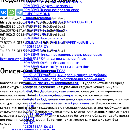
SNAQ FABRIQ Конфеты Qwikler minis
BOMBBAR Кукурузные палочки
BOMBBAR Пирожное протеиновое
_CИРОПЫ MONIN
_Dubai Collection
4cb1bb8b_a2c2_11e7_942e_9c5c8e4f8ea5
_BOMBBAR ЖБ НАПИТКИ МАРКИРОВАННЫЕ
661902fe-a366-11e7-942e-9c5c8e4f8ea5
BOMBBAR Креатин Pro
8be85925_c6e7_11e8_9485_9c5c8e4f8ea5
BOMBBAR Amino Energy Pro
3ac35776-217b-11ea-94b7-9c5c8e4f8ea5
BOMBBAR EAA Pro
6d1162c0_0085_11ea_94ae_9c5c8e4f8ea5
BOMBBAR Изотоник Pro
160
_BOMBBAR ПЭТ НАПИТКИ МАРКИРОВАННЫЕ
736270e6_0135_11ea_94ae_9c5c8e4f8ea5
14BOMBBAR_24
3,2
BOMBBAR Гейнер Pro
7cd20d25_0135_11ea_94ae_9c5c8e4f8ea5
BOMBBAR Чипсы протеиновые цельнозерновые
11
SNAQ FABRIQ Чипсы низкокалорийные
Все характеристики
BOMBBAR Хлебцы безглютеновые
BOMBBAR Напиток Гуарана и L-carnitine
Описание Товара
BOMBBAR Напиток с BCAA
CHIKALAB Витамины, минералы, пищевые добавки
BOMBBAR Смесь для приготовления мороженого
Кокосовый батончик SNAQ FABRIQ это полезное ПП удовольствие без вреда
CHIKALAB Коктейль коллагеновый
для фигуры! В составе батончика натуральная стружка кокоса, инулин,
SNAQ FABRIQ Паста
стевия и сукралоза, без добавления сахара - используются натуральные
SNAQ FABRIQ Шоколад без сахара
подсластители. Польза батончика состоит в том, что он насыщен
CHIKALAB Шоколад без сахара
витаминами и полезными элементами для пищеварения, не навредит вашей
SNAQ FABRIQ Драже в шоколаде без сахара
фигуре, поднимет настроение и насытит на долгие часы. В кокосе много
CHIKALAB Драже в шоколаде без сахара
0.33 ЖБ
калия, магния и йода - поддерживают сердце и сосуды, а йод необходим для
BOMBBAR Каша овсяная с белком
0.5 ЖБ
эндокринных желез. В мякоти кокоса много клетчатки и жирных кислот - для
BOMBBAR Джем низкокалорийный
0.5 ПЭТ ВСАА 6000
красоты и здоровья кожи, инулин в составе батончика обладает свойствами
BOMBBAR Сахарозаменитель
0.1 ПЭТ
понижения сахара в крови. Батончик полит молочным шоколадом без
BOMBBAR Паста
0.5 ПЭТ
сахара.
CHIKALAB Паста
12BOMBBAR_Дек25
-->
CHIKALAB Смеси для выпечки