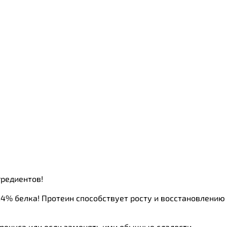
гредиентов!
24% белка! Протеин способствует росту и восстановлению
рекуса или если заменять ими обычные сладости,