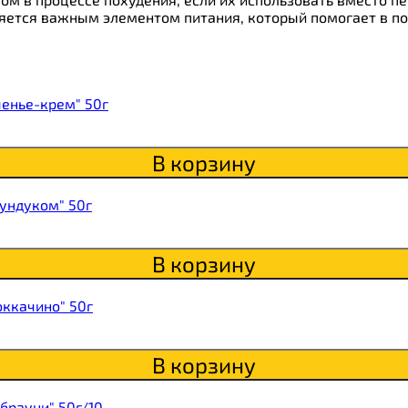
ляется важным элементом питания, который помогает в п
ки
о
енье-крем" 50г
В корзину
ундуком" 50г
В корзину
ккачино" 50г
В корзину
брауни" 50г/10