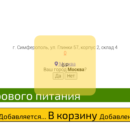
г. Симферополь, ул. Глинки 57, корпус 2, склад 4
0
Москва
0
Р
 глазированное "Брауни с ф
Ваш город
Москва
?
рового питания
В корзину
Добавляется...
Добавле