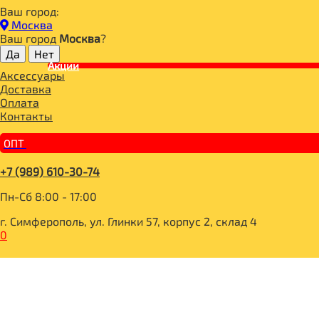
Ваш город:
Главная
Москва
BOMBBAR, CHIKALAB, SNAQ FABRIQ
Ваш город
Москва
?
BOMBBAR Печенье протеиновое
Акции
АКЦИЯ 2+1**BOMBBAR Печенье глазированное "Брауни с ф
Аксессуары
Доставка
Оплата
Контакты
ОПТ
+7 (989) 610-30-74
Пн-Сб 8:00 - 17:00
г. Симферополь, ул. Глинки 57, корпус 2, склад 4
0