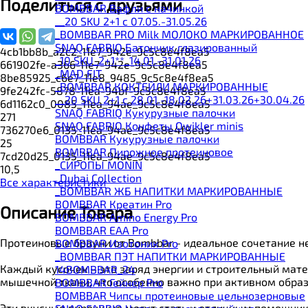
Поделиться с друзьями
BOMBBAR Вафли с начинкой
__20 SKU 2+1 с 07.05.-31.05.26
_BOMBBAR PRO Milk МОЛОКО МАРКИРОВАННОЕ
SNAQ FABRIQ Батончик глазированный
4cb1bb8b_a2c2_11e7_942e_9c5c8e4f8ea5
_10 SKU_2+1**_14.01.-31.01.26
661902fe-a366-11e7-942e-9c5c8e4f8ea5
_MAD FIT
8be85925_c6e7_11e8_9485_9c5c8e4f8ea5
_BOMBBAR КОКТЕЙЛИ МАРКИРОВАННЫЕ
9fe242fc-5878-11ea-94bf-9c5c8e4f8ea5
__20 SKU 2+1 с 28.01.-18.02.26+31.03.26+30.04.26
6d1162c0_0085_11ea_94ae_9c5c8e4f8ea5
SNAQ FABRIQ Кукурузные палочки
271
SNAQ FABRIQ Конфеты Qwikler minis
736270e6_0135_11ea_94ae_9c5c8e4f8ea5
BOMBBAR Кукурузные палочки
25
BOMBBAR Пирожное протеиновое
7cd20d25_0135_11ea_94ae_9c5c8e4f8ea5
_CИРОПЫ MONIN
10,5
_Dubai Collection
Все характеристики
_BOMBBAR ЖБ НАПИТКИ МАРКИРОВАННЫЕ
BOMBBAR Креатин Pro
Описание Товара
BOMBBAR Amino Energy Pro
BOMBBAR EAA Pro
Протеиновые брауни от Bombbar - идеальное сочетание н
BOMBBAR Изотоник Pro
_BOMBBAR ПЭТ НАПИТКИ МАРКИРОВАННЫЕ
Каждый кусочек – это заряд энергии и строительный мат
14BOMBBAR_24
мышечной ткани, что особенно важно при активном образ
BOMBBAR Гейнер Pro
BOMBBAR Чипсы протеиновые цельнозерновые
Эти вкусные пирожные могут стать и отличным помощнико