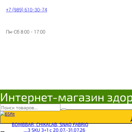
+7 (989) 610-30-74
Пн-Сб 8:00 - 17:00
АКЦИЯ 2+1**BOMBBAR Печенье
4610169568554
Цена:
Интернет-магазин здо
0,01
Р
Под заказ
BOMBBAR, CHIKALAB, SNAQ FABRIQ
__3 SKU 3+1 с 20.07.-31.07.26