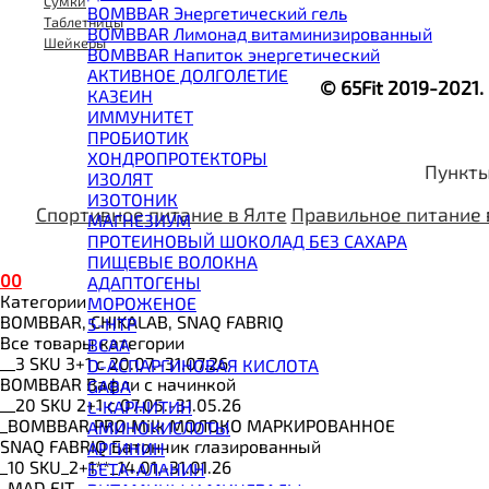
Сумки
BOMBBAR Энергетический гель
Таблетницы
BOMBBAR Лимонад витаминизированный
Шейкеры
BOMBBAR Напиток энергетический
АКТИВНОЕ ДОЛГОЛЕТИЕ
© 65Fit 2019-2021
КАЗЕИН
ИММУНИТЕТ
ПРОБИОТИК
ХОНДРОПРОТЕКТОРЫ
Пункты
ИЗОЛЯТ
ИЗОТОНИК
Спортивное питание в Ялте
Правильное питание 
МАГНЕЗИУМ
ПРОТЕИНОВЫЙ ШОКОЛАД БЕЗ САХАРА
ПИЩЕВЫЕ ВОЛОКНА
0
0
АДАПТОГЕНЫ
Категории
МОРОЖЕНОЕ
BOMBBAR, CHIKALAB, SNAQ FABRIQ
5-HTP
Все товары категории
BCAA
__3 SKU 3+1 с 20.07.-31.07.26
D-АСПАРГИНОВАЯ КИСЛОТА
BOMBBAR Вафли с начинкой
GABA
__20 SKU 2+1 с 07.05.-31.05.26
L-КАРНИТИН
_BOMBBAR PRO Milk МОЛОКО МАРКИРОВАННОЕ
АМИНОКИСЛОТЫ
SNAQ FABRIQ Батончик глазированный
АРГИНИН
_10 SKU_2+1**_14.01.-31.01.26
БЕТА-АЛАНИН
_MAD FIT