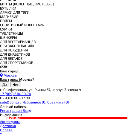
БИНТЫ (КОЛЕННЫЕ, КИСТЕВЫЕ)
БУТЫЛКИ
ЛЯМКИ ДЛЯ ТЯГИ
МАГНЕЗИЯ
ПОЯСЫ
СПОРТИВНЫЙ ИНВЕНТАРЬ
СУМКИ
ТАБЛЕТНИЦЫ
ШЕЙКЕРЫ
ДЛЯ ВЕГЕТАРИАНЦЕВ
ПРИ ЗАБОЛЕВАНИЯХ
ДЛЯ ПОХУДЕНИЯ
ДЛЯ ДИАБЕТИКОВ
ДЛЯ ВЕГАНОВ
ДЛЯ СПОРТСМЕНОВ
65fit
Ваш город:
Москва
Ваш город
Москва
?
г. Симферополь, ул. Глинки 57, корпус 2, склад 4
+7 (989) 610-30-74
Пн-Сб 8:00 - 17:00
sale@65fit.ru
Избранное (
0
)
Сравнить (
0
)
Личный кабинет
Регистрация
Вход
Информация
Акции
Аксессуары
Доставка
Оплата
Контакты