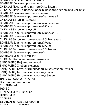
BOMBBAR Печенье протеиновое
CHIKALAB Печенье бисквитное Chika Biscuit
CHIKALAB Печенье протеиновое в шоколаде без сахара Chikapie
BOMBBAR Печенье низкокалорийное
BOMBBAR Батончик протеиновый злаковый
CHIKALAB Батончик-мюсли
BOMBBAR Батончик протеиновый в шоколаде
BOMBBAR Батончик протеиновый Crunch
CHIKALAB Батончик с нугой
BOMBBAR Батончик протеиновый ореховый
BOMBBAR Батончик KETO
CHIKALAB Батончик протеиновый Chika Layers
BOMBBAR Батончик протеиновый Vegan
BOMBBAR Батончик протеиновый Slim
CHIKALAB Батончик протеиновый Chikabar
BOMBBAR Батончик протеиновый
BOMBBAR Батончик-мюсли
CHIKALAB Вафля двойная с начинкой
SNAQ FABRIQ Вафли с начинкой
SNAQ FABRIQ Хлебцы рисовые
SNAQ FABRIQ Батончик шоколадный без сахара Qwikler
SNAQ FABRIQ Батончик в шоколаде Coco
SNAQ FABRIQ Батончик в шоколаде Snaqer
ДЛЯ ЗДОРОВОГО ПИТАНИЯ
Все товары категории
**___FitParad
14DI&DI
FITNESS COOKIE Печенье
DR.KORNER
СПЕЦИИ
ВЕГАНСКИЕ ПОЛУФАБРИКАТЫ
СЫРЫ для ГУРМАНОВ