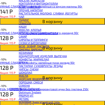
КИСЕЛИ, КОМПОТЫ
CHIKALAB Вафля двойная с начинкой
-18%
КОКТЕЙЛИ И ФИТОКОКТЕЙЛИ
SNAQ FABRIQ Вафли с начинкой
УМНЫЕ СЛАДОСТИ Конфеты желейные со вкусом малины 90г
КОФЕ, ЦИКОРИЙ
SNAQ FABRIQ Хлебцы рисовые
141
Р
ПРОЧИЕ НАПИТКИ
SNAQ FABRIQ Батончик шоколадный без сахара Qwikler
РАСТИТЕЛЬНОЕ МОЛОКО, СЛИВКИ, ЙОГУРТЫ
SNAQ FABRIQ Батончик в шоколаде Coco
Акция: 115
Р
ЧАЙ
SNAQ FABRIQ Батончик в шоколаде Snaqer
ПУДИНГ
В корзину
ГРАНОЛА
КАШИ
-10%
МЮСЛИ, ХЛОПЬЯ
УМНЫЕ СЛАДОСТИ Конфеты желейные манго-маракуя 90г
ДРУГИЕ САХАРОЗАМЕНИТЕЛИ
128
Р
САХАР
СИРОПЫ И ТОППИНГИ
Акция: 115
Р
СНЭКИ И БАТОНЧИКИ
БЕЗЕ, ЗЕФИР, ПАСТИЛА
В корзину
ДЖЕМЫ, ВАРЕНЬЕ
КОЗИНАКИ
КОНДИТЕРСКИЕ ИЗДЕЛИЯ, ВЫПЕЧКА
-10%
КОНФЕТЫ, МАРМЕЛАД
УМНЫЕ СЛАДОСТИ Конфеты желейные пина-колада 90г
ОРЕХИ
128
Р
ПАСТИЛКИ, СУХОФРУКТЫ, ЯГОДЫ
ЧИПСЫ, СНЕКИ
ШОКОЛАД
Акция: 115
Р
МАСЛА
В корзину
МОРСКИЕ ВОДОРОСЛИ
ПОРОШКИ, СМЕСИ
СЕМЕНА
-10%
СПОРТИВНОЕ ПИТАНИЕ
ЕШЬ ЗДОРОВО Вермишель из амарантовой муки без глютена 250г
Optimum System
128
Р
PROPER VIT
ДЕТОКС
Акция: 115
Р
BOMBBAR Энергетический гель
В корзину