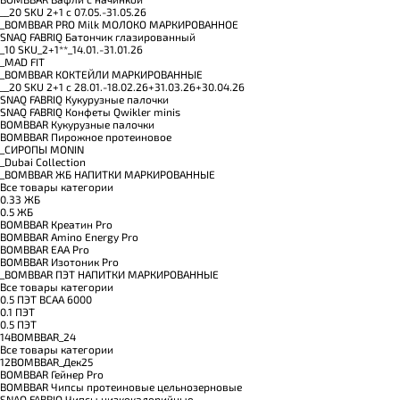
__20 SKU 2+1 с 07.05.-31.05.26
_BOMBBAR PRO Milk МОЛОКО МАРКИРОВАННОЕ
SNAQ FABRIQ Батончик глазированный
_10 SKU_2+1**_14.01.-31.01.26
_MAD FIT
_BOMBBAR КОКТЕЙЛИ МАРКИРОВАННЫЕ
__20 SKU 2+1 с 28.01.-18.02.26+31.03.26+30.04.26
SNAQ FABRIQ Кукурузные палочки
SNAQ FABRIQ Конфеты Qwikler minis
BOMBBAR Кукурузные палочки
BOMBBAR Пирожное протеиновое
_CИРОПЫ MONIN
_Dubai Collection
_BOMBBAR ЖБ НАПИТКИ МАРКИРОВАННЫЕ
Все товары категории
0.33 ЖБ
0.5 ЖБ
BOMBBAR Креатин Pro
BOMBBAR Amino Energy Pro
BOMBBAR EAA Pro
BOMBBAR Изотоник Pro
_BOMBBAR ПЭТ НАПИТКИ МАРКИРОВАННЫЕ
Все товары категории
0.5 ПЭТ ВСАА 6000
0.1 ПЭТ
0.5 ПЭТ
14BOMBBAR_24
Все товары категории
12BOMBBAR_Дек25
BOMBBAR Гейнер Pro
BOMBBAR Чипсы протеиновые цельнозерновые
SNAQ FABRIQ Чипсы низкокалорийные