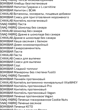
BOMBBAR Хлебцы безглютеновые
BOMBBAR Напиток Гуарана и L-carnitine
BOMBBAR Напиток с BCAA
CHIKALAB Витамины, минералы, пищевые добавки
BOMBBAR Смесь для приготовления мороженого
CHIKALAB Коктейль коллагеновый
SNAQ FABRIQ Паста
SNAQ FABRIQ Шоколад без сахара
CHIKALAB Шоколад без сахара
SNAQ FABRIQ Драже в шоколаде без сахара
CHIKALAB Драже в шоколаде без сахара
BOMBBAR Каша овсяная с белком
BOMBBAR Джем низкокалорийный
BOMBBAR Сахарозаменитель
BOMBBAR Паста
CHIKALAB Паста
CHIKALAB Смеси для выпечки
BOMBBAR Смеси для выпечки
BOMBBAR Соус
BOMBBAR Сладкий топпинг
BOMBBAR Макароны без глютена Fusilli
SNAQ FABRIQ Панкейк
BOMBBAR Панкейк протеиновый
CHIKALAB Коктейль витаминно-минеральный VitaWHEY
BOMBBAR Коктейль протеиновый Pro
BOMBBAR Коктейль протеиновый
BOMBBAR Коктейль протеиновый Vegan
BOMBBAR Печенье протеиновое Vegan
SNAQ FABRIQ Печенье глазированное Cookie Nuts
SNAQ FABRIQ Печенье овсяное
BOMBBAR Печенье KETO
BOMBBAR Печенье овсяное fitness