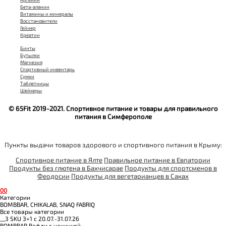
Бета-аланин
Витамины и минералы
Восстановители
Гейнер
Креатин
Бинты
Бутылки
Магнезия
Спортивный инвентарь
Сумки
Таблетницы
Шейкеры
© 65Fit 2019-2021. Спортивное питание и товары для правильного
питания в Симферополе
Пункты выдачи товаров здорового и спортивного питания в Крыму:
Спортивное питание в Ялте
Правильное питание в Евпатории
Продукты без глютена в Бахчисарае
Продукты для спортсменов в
Феодосии
Продукты для вегетарианцев в Саках
0
0
Категории
BOMBBAR, CHIKALAB, SNAQ FABRIQ
Все товары категории
__3 SKU 3+1 с 20.07.-31.07.26
BOMBBAR Вафли с начинкой