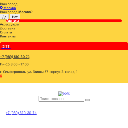
Ваш город:
Главная
Москва
ДЛЯ ЗДОРОВОГО ПИТАНИЯ
Ваш город
Москва
?
СЛАДОСТИ И СНЕКИ
СНЭКИ И БАТОНЧИКИ
Акции
Аксессуары
R.A.W. LIFE Батончик орехово-фруктовый Лесные ягоды 47г
Доставка
Оплата
Контакты
ОПТ
+7 (989) 610-30-74
Пн-Сб 8:00 - 17:00
г. Симферополь, ул. Глинки 57, корпус 2, склад 4
0
+7 (989) 610-30-74