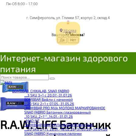
Пн-Сб 8:00 - 17:00
г. Симферополь, ул. Глинки 57, корпус 2, склад 4
0
Москва
0
Р
Ваш город
Москва
?
Интернет-магазин здорового
питания
BOMBBAR, CHIKALAB, SNAQ FABRIQ
__3 SKU 3+1 с 20.07.-31.07.26
BOMBBAR Вафли с начинкой
__20 SKU 2+1 с 07.05.-31.05.26
_BOMBBAR PRO Milk МОЛОКО МАРКИРОВАННОЕ
SNAQ FABRIQ Батончик глазированный
_10 SKU_2+1**_14.01.-31.01.26
R.A.W. LIFE Батончик
_MAD FIT
_BOMBBAR КОКТЕЙЛИ МАРКИРОВАННЫЕ
__20 SKU 2+1 с 28.01.-18.02.26+31.03.26+30.04.26
SNAQ FABRIQ Кукурузные палочки