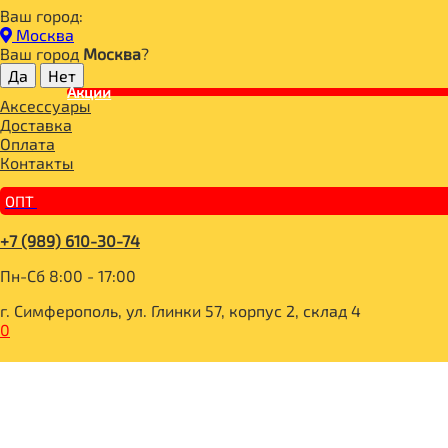
Ваш город:
Главная
Москва
ДЛЯ ЗДОРОВОГО ПИТАНИЯ
Ваш город
Москва
?
СЛАДОСТИ И СНЕКИ
СНЭКИ И БАТОНЧИКИ
Акции
Аксессуары
ПЕРЕМЕНКА ПЕРЕКУС Батончик-мюсли с абрикосом и ябло
Доставка
Оплата
Контакты
ОПТ
+7 (989) 610-30-74
Пн-Сб 8:00 - 17:00
г. Симферополь, ул. Глинки 57, корпус 2, склад 4
0