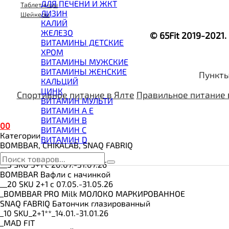
ВИТАМИНЫ И МИНЕРАЛЫ
ДЛЯ ПЕЧЕНИ И ЖКТ
Таблетницы
ВОССТАНОВИТЕЛИ
ЛИЗИН
Шейкеры
ГЕЙНЕР
КАЛИЙ
ГИАЛУРОНОВАЯ КИСЛОТА
ЖЕЛЕЗО
© 65Fit 2019-2021
ГЛЮТАМИН
ВИТАМИНЫ ДЕТСКИЕ
ГУАРАНА
ХРОМ
ДЛЯ СУСТАВОВ И СВЯЗОК
ВИТАМИНЫ МУЖСКИЕ
ДОБАВКИ ДЛЯ СНА
ВИТАМИНЫ ЖЕНСКИЕ
Пункты
ЖИРОСЖИГАТЕЛИ
КАЛЬЦИЙ
КОЛЛАГЕН
ЦИНК
Спортивное питание в Ялте
Правильное питание 
КОЭНЗИМ Q10
ВИТАМИН МУЛЬТИ
КРЕАТИН
ВИТАМИН A E
ПОЛЕЗНЫЕ ЖИРЫ
ВИТАМИН B
0
0
ПРОТЕИН
ВИТАМИН C
Категории
ПРОТЕИНОВОЕ ПЕЧЕНЬЕ
ВИТАМИН D
BOMBBAR, CHIKALAB, SNAQ FABRIQ
ПРОТЕИНОВЫЕ БАТОНЧИКИ
Все товары категории
ПРОТЕИНОВЫЕ КАШИ
__3 SKU 3+1 с 20.07.-31.07.26
ТЕСТОБУСТЕРЫ
BOMBBAR Вафли с начинкой
ЦИТРУЛЛИН МАЛАТ
__20 SKU 2+1 с 07.05.-31.05.26
ПРЕДТРЕНИРОВОЧНЫЕ КОМПЛЕКСЫ
_BOMBBAR PRO Milk МОЛОКО МАРКИРОВАННОЕ
ЭНЕРГЕТИКИ И ЖИРОСЖИГАТЕЛИ#
SNAQ FABRIQ Батончик глазированный
_10 SKU_2+1**_14.01.-31.01.26
_MAD FIT