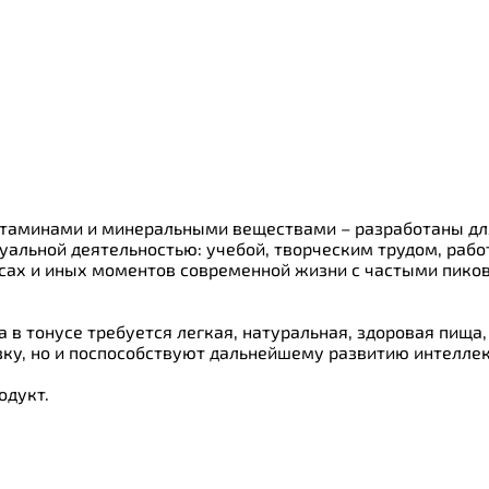
ки
о
итаминами и минеральными веществами – разработаны д
альной деятельностью: учебой, творческим трудом, работ
фисах и иных моментов современной жизни с частыми пи
а в тонусе требуется легкая, натуральная, здоровая пищ
зку, но и поспособствуют дальнейшему развитию интеллек
одукт.