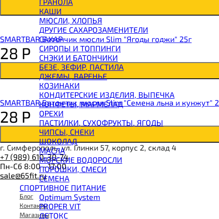
ГРАНОЛА
BOMBBAR Батончик протеиновый
КАШИ
BOMBBAR Батончик-мюсли
МЮСЛИ, ХЛОПЬЯ
CHIKALAB Вафля двойная с начинкой
ДРУГИЕ САХАРОЗАМЕНИТЕЛИ
SNAQ FABRIQ Вафли с начинкой
САХАР
SMARTBAR Батончик мюсли Slim "Ягоды годжи" 25г
SNAQ FABRIQ Хлебцы рисовые
СИРОПЫ И ТОППИНГИ
28
Р
SNAQ FABRIQ Батончик шоколадный без сахара 
СНЭКИ И БАТОНЧИКИ
SNAQ FABRIQ Батончик в шоколаде Coco
БЕЗЕ, ЗЕФИР, ПАСТИЛА
SNAQ FABRIQ Батончик в шоколаде Snaqer
ДЖЕМЫ, ВАРЕНЬЕ
КОЗИНАКИ
КОНДИТЕРСКИЕ ИЗДЕЛИЯ, ВЫПЕЧКА
SMARTBAR Батончик мюсли Slim "Семена льна и кунжут" 2
КОНФЕТЫ, МАРМЕЛАД
28
Р
ОРЕХИ
ПАСТИЛКИ, СУХОФРУКТЫ, ЯГОДЫ
ЧИПСЫ, СНЕКИ
ШОКОЛАД
г. Симферополь, ул. Глинки 57, корпус 2, склад 4
МАСЛА
+7 (989) 610-30-74
МОРСКИЕ ВОДОРОСЛИ
Пн-Сб 8:00 - 17:00
ПОРОШКИ, СМЕСИ
sale@65fit.ru
СЕМЕНА
СПОРТИВНОЕ ПИТАНИЕ
Optimum System
Блог
PROPER VIT
Контакты
ДЕТОКС
Магазины