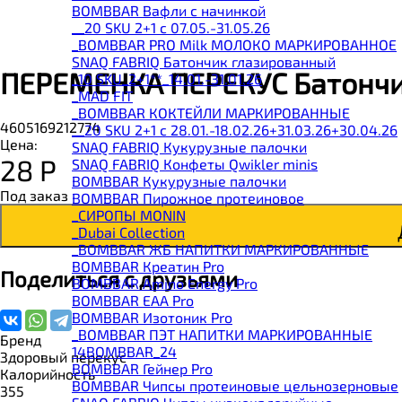
BOMBBAR Вафли с начинкой
__20 SKU 2+1 с 07.05.-31.05.26
_BOMBBAR PRO Milk МОЛОКО МАРКИРОВАННОЕ
SNAQ FABRIQ Батончик глазированный
ПЕРЕМЕНКА ПЕРЕКУС Батончи
_10 SKU_2+1**_14.01.-31.01.26
_MAD FIT
_BOMBBAR КОКТЕЙЛИ МАРКИРОВАННЫЕ
4605169212774
__20 SKU 2+1 с 28.01.-18.02.26+31.03.26+30.04.26
Цена:
SNAQ FABRIQ Кукурузные палочки
28
Р
SNAQ FABRIQ Конфеты Qwikler minis
BOMBBAR Кукурузные палочки
Под заказ
BOMBBAR Пирожное протеиновое
_CИРОПЫ MONIN
_Dubai Collection
_BOMBBAR ЖБ НАПИТКИ МАРКИРОВАННЫЕ
BOMBBAR Креатин Pro
Поделиться с друзьями
BOMBBAR Amino Energy Pro
BOMBBAR EAA Pro
BOMBBAR Изотоник Pro
_BOMBBAR ПЭТ НАПИТКИ МАРКИРОВАННЫЕ
Бренд
14BOMBBAR_24
Здоровый перекус
BOMBBAR Гейнер Pro
Калорийность
BOMBBAR Чипсы протеиновые цельнозерновые
355