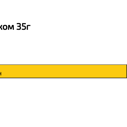
ком 35г
н