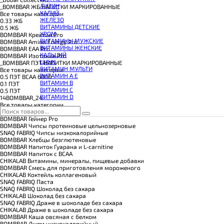
КОЭНЗИМ Q10
ЛИЗИН
_BOMBBAR ЖБ НАПИТКИ МАРКИРОВАННЫЕ
КРЕАТИН
КАЛИЙ
Все товары категории
ПОЛЕЗНЫЕ ЖИРЫ
ЖЕЛЕЗО
0.33 ЖБ
ПРОТЕИН
ВИТАМИНЫ ДЕТСКИЕ
0.5 ЖБ
ПРОТЕИНОВОЕ ПЕЧЕНЬЕ
ХРОМ
BOMBBAR Креатин Pro
ПРОТЕИНОВЫЕ БАТОНЧИКИ
ВИТАМИНЫ МУЖСКИЕ
BOMBBAR Amino Energy Pro
ПРОТЕИНОВЫЕ КАШИ
ВИТАМИНЫ ЖЕНСКИЕ
BOMBBAR EAA Pro
ТЕСТОБУСТЕРЫ
КАЛЬЦИЙ
BOMBBAR Изотоник Pro
ЦИТРУЛЛИН МАЛАТ
ЦИНК
_BOMBBAR ПЭТ НАПИТКИ МАРКИРОВАННЫЕ
ПРЕДТРЕНИРОВОЧНЫЕ КОМПЛЕКСЫ
ВИТАМИН МУЛЬТИ
Все товары категории
ЭНЕРГЕТИКИ И ЖИРОСЖИГАТЕЛИ#
ВИТАМИН A E
0.5 ПЭТ ВСАА 6000
ВИТАМИН B
0.1 ПЭТ
ВИТАМИН C
0.5 ПЭТ
ВИТАМИН D
14BOMBBAR_24
Все товары категории
12BOMBBAR_Дек25
BOMBBAR Гейнер Pro
BOMBBAR Чипсы протеиновые цельнозерновые
SNAQ FABRIQ Чипсы низкокалорийные
BOMBBAR Хлебцы безглютеновые
BOMBBAR Напиток Гуарана и L-carnitine
BOMBBAR Напиток с BCAA
CHIKALAB Витамины, минералы, пищевые добавки
BOMBBAR Смесь для приготовления мороженого
CHIKALAB Коктейль коллагеновый
SNAQ FABRIQ Паста
SNAQ FABRIQ Шоколад без сахара
CHIKALAB Шоколад без сахара
SNAQ FABRIQ Драже в шоколаде без сахара
CHIKALAB Драже в шоколаде без сахара
BOMBBAR Каша овсяная с белком
BOMBBAR Джем низкокалорийный