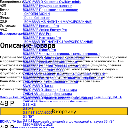
Калорийность
SNAQ FABRIQ Конфеты Qwikler minis
430
BOMBBAR Кукурузные палочки
Белки
BOMBBAR Пирожное протеиновое
10.3
_CИРОПЫ MONIN
Жиры
_Dubai Collection
23.9
_BOMBBAR ЖБ НАПИТКИ МАРКИРОВАННЫЕ
Углеводы
BOMBBAR Креатин Pro
44.2
BOMBBAR Amino Energy Pro
Все характеристики
BOMBBAR EAA Pro
BOMBBAR Изотоник Pro
_BOMBBAR ПЭТ НАПИТКИ МАРКИРОВАННЫЕ
Описание Товара
14BOMBBAR_24
BOMBBAR Гейнер Pro
BOMBBAR Чипсы протеиновые цельнозерновые
Ореховые батончики Bona Vita выпускаются отечественным производителем
SNAQ FABRIQ Чипсы низкокалорийные
в соответствии с европейскими стандартами качества и безопасности. Они
BOMBBAR Хлебцы безглютеновые
сочетают в себе полезные свойства различных орехов (миндаль, грецкий
BOMBBAR Напиток Гуарана и L-carnitine
орех, фисташки, арахис, бразильский орех, кокос), сваренных с медом и
BOMBBAR Напиток с BCAA
фруктозой, с добавлением злаков и сушеных фруктов. Сверху они
CHIKALAB Витамины, минералы, пищевые добавки
покрываются шоколадной или йогуртовой глазурью. Ореховые батончики
BOMBBAR Смесь для приготовления мороженого
Bona Vita - это полезное и вкусное лакомство для всей семьи!
CHIKALAB Коктейль коллагеновый
-->
SNAQ FABRIQ Паста
Похожие товары
SNAQ FABRIQ Шоколад без сахара
CHIKALAB Шоколад без сахара
Хлебцы без глютена амарантовые топинамбур с ламинарией 100гр, Di&Di
SNAQ FABRIQ Драже в шоколаде без сахара
48
Р
CHIKALAB Драже в шоколаде без сахара
0.33 ЖБ
BOMBBAR Каша овсяная с белком
0.5 ЖБ
BOMBBAR Джем низкокалорийный
В корзину
0.5 ПЭТ ВСАА 6000
BOMBBAR Сахарозаменитель
0.1 ПЭТ
BOMBBAR Паста
0.5 ПЭТ
BONA VITA Батончик ореховый с вишней в шоколадной глазури 35г/24
CHIKALAB Паста
12BOMBBAR_Дек25
48
Р
CHIKALAB Смеси для выпечки