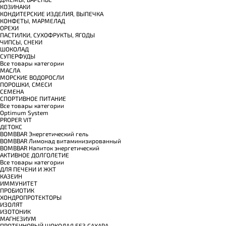
КОЗИНАКИ
КОНДИТЕРСКИЕ ИЗДЕЛИЯ, ВЫПЕЧКА
КОНФЕТЫ, МАРМЕЛАД
ОРЕХИ
ПАСТИЛКИ, СУХОФРУКТЫ, ЯГОДЫ
ЧИПСЫ, СНЕКИ
ШОКОЛАД
СУПЕРФУДЫ
Все товары категории
МАСЛА
МОРСКИЕ ВОДОРОСЛИ
ПОРОШКИ, СМЕСИ
СЕМЕНА
СПОРТИВНОЕ ПИТАНИЕ
Все товары категории
Optimum System
PROPER VIT
ДЕТОКС
BOMBBAR Энергетический гель
BOMBBAR Лимонад витаминизированный
BOMBBAR Напиток энергетический
АКТИВНОЕ ДОЛГОЛЕТИЕ
Все товары категории
ДЛЯ ПЕЧЕНИ И ЖКТ
КАЗЕИН
ИММУНИТЕТ
ПРОБИОТИК
ХОНДРОПРОТЕКТОРЫ
ИЗОЛЯТ
ИЗОТОНИК
МАГНЕЗИУМ
ПРОТЕИНОВЫЙ ШОКОЛАД БЕЗ САХАРА