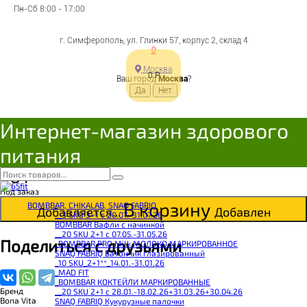
Пн-Сб 8:00 - 17:00
BONA VITA Батончик
г. Симферополь, ул. Глинки 57, корпус 2, склад 4
ореховый с
0
Москва
фисташками, клюквой и
0
Р
Ваш город
Москва
?
медом в йогурте 35г
Интернет-магазин здорового
питания
4607061252667
Цена:
48
Р
Под заказ
В корзину
BOMBBAR, CHIKALAB, SNAQ FABRIQ
Добавляется...
Добавлен
__3 SKU 3+1 с 20.07.-31.07.26
BOMBBAR Вафли с начинкой
__20 SKU 2+1 с 07.05.-31.05.26
Поделиться с друзьями
_BOMBBAR PRO Milk МОЛОКО МАРКИРОВАННОЕ
SNAQ FABRIQ Батончик глазированный
_10 SKU_2+1**_14.01.-31.01.26
_MAD FIT
_BOMBBAR КОКТЕЙЛИ МАРКИРОВАННЫЕ
Бренд
__20 SKU 2+1 с 28.01.-18.02.26+31.03.26+30.04.26
Bona Vita
SNAQ FABRIQ Кукурузные палочки