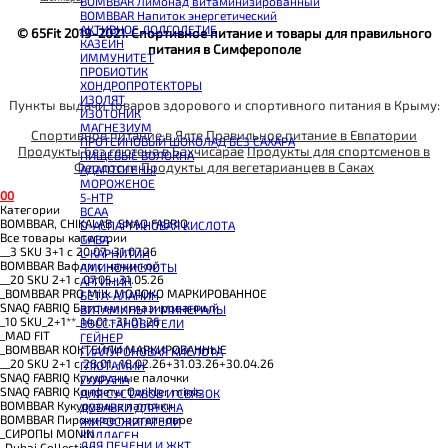
BOMBBAR Лимонад витаминизированный
BOMBBAR Напиток энергетический
АКТИВНОЕ ДОЛГОЛЕТИЕ
© 65Fit 2019-2021. Спортивное питание и товары для правильного
КАЗЕИН
питания в Симферополе
ИММУНИТЕТ
ПРОБИОТИК
ХОНДРОПРОТЕКТОРЫ
ИЗОЛЯТ
Пункты выдачи товаров здорового и спортивного питания в Крыму:
ИЗОТОНИК
МАГНЕЗИУМ
Спортивное питание в Ялте
Правильное питание в Евпатории
ПРОТЕИНОВЫЙ ШОКОЛАД БЕЗ САХАРА
Продукты без глютена в Бахчисарае
Продукты для спортсменов в
ПИЩЕВЫЕ ВОЛОКНА
Феодосии
Продукты для вегетарианцев в Саках
АДАПТОГЕНЫ
МОРОЖЕНОЕ
0
0
5-HTP
Категории
BCAA
BOMBBAR, CHIKALAB, SNAQ FABRIQ
D-АСПАРГИНОВАЯ КИСЛОТА
Все товары категории
GABA
__3 SKU 3+1 с 20.07.-31.07.26
L-КАРНИТИН
BOMBBAR Вафли с начинкой
АМИНОКИСЛОТЫ
__20 SKU 2+1 с 07.05.-31.05.26
АРГИНИН
_BOMBBAR PRO Milk МОЛОКО МАРКИРОВАННОЕ
БЕТА-АЛАНИН
SNAQ FABRIQ Батончик глазированный
ВИТАМИНЫ И МИНЕРАЛЫ
_10 SKU_2+1**_14.01.-31.01.26
ВОССТАНОВИТЕЛИ
_MAD FIT
ГЕЙНЕР
_BOMBBAR КОКТЕЙЛИ МАРКИРОВАННЫЕ
ГИАЛУРОНОВАЯ КИСЛОТА
__20 SKU 2+1 с 28.01.-18.02.26+31.03.26+30.04.26
ГЛЮТАМИН
SNAQ FABRIQ Кукурузные палочки
ГУАРАНА
SNAQ FABRIQ Конфеты Qwikler minis
ДЛЯ СУСТАВОВ И СВЯЗОК
BOMBBAR Кукурузные палочки
ДОБАВКИ ДЛЯ СНА
BOMBBAR Пирожное протеиновое
ЖИРОСЖИГАТЕЛИ
_CИРОПЫ MONIN
КОЛЛАГЕН
ДЛЯ ПЕЧЕНИ И ЖКТ
_Dubai Collection