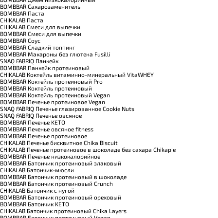
BOMBBAR Сахарозаменитель
BOMBBAR Паста
CHIKALAB Паста
CHIKALAB Смеси для выпечки
BOMBBAR Смеси для выпечки
BOMBBAR Соус
BOMBBAR Сладкий топпинг
BOMBBAR Макароны без глютена Fusilli
SNAQ FABRIQ Панкейк
BOMBBAR Панкейк протеиновый
CHIKALAB Коктейль витаминно-минеральный VitaWHEY
BOMBBAR Коктейль протеиновый Pro
BOMBBAR Коктейль протеиновый
BOMBBAR Коктейль протеиновый Vegan
BOMBBAR Печенье протеиновое Vegan
SNAQ FABRIQ Печенье глазированное Cookie Nuts
SNAQ FABRIQ Печенье овсяное
BOMBBAR Печенье KETO
BOMBBAR Печенье овсяное fitness
BOMBBAR Печенье протеиновое
CHIKALAB Печенье бисквитное Chika Biscuit
CHIKALAB Печенье протеиновое в шоколаде без сахара Chikapie
BOMBBAR Печенье низкокалорийное
BOMBBAR Батончик протеиновый злаковый
CHIKALAB Батончик-мюсли
BOMBBAR Батончик протеиновый в шоколаде
BOMBBAR Батончик протеиновый Crunch
CHIKALAB Батончик с нугой
BOMBBAR Батончик протеиновый ореховый
BOMBBAR Батончик KETO
CHIKALAB Батончик протеиновый Chika Layers
BOMBBAR Батончик протеиновый Vegan