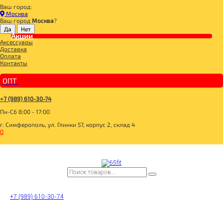
Ваш город:
Главная
Москва
ДЛЯ ЗДОРОВОГО ПИТАНИЯ
Ваш город
Москва
?
СЛАДОСТИ И СНЕКИ
СНЭКИ И БАТОНЧИКИ
Акции
Аксессуары
BONA VITA Батончик ореховый с фисташками, клюквой и медом в йогурте 35г
Доставка
Оплата
Контакты
ОПТ
+7 (989) 610-30-74
Пн-Сб 8:00 - 17:00
г. Симферополь, ул. Глинки 57, корпус 2, склад 4
0
+7 (989) 610-30-74