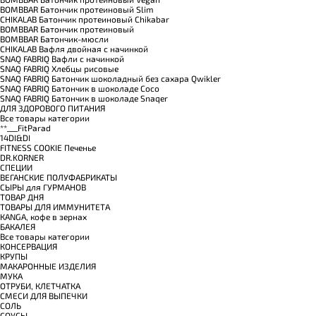
BOMBBAR Батончик протеиновый Slim
CHIKALAB Батончик протеиновый Chikabar
BOMBBAR Батончик протеиновый
BOMBBAR Батончик-мюсли
CHIKALAB Вафля двойная с начинкой
SNAQ FABRIQ Вафли с начинкой
SNAQ FABRIQ Хлебцы рисовые
SNAQ FABRIQ Батончик шоколадный без сахара Qwikler
SNAQ FABRIQ Батончик в шоколаде Coco
SNAQ FABRIQ Батончик в шоколаде Snaqer
ДЛЯ ЗДОРОВОГО ПИТАНИЯ
Все товары категории
**___FitParad
14DI&DI
FITNESS COOKIE Печенье
DR.KORNER
СПЕЦИИ
ВЕГАНСКИЕ ПОЛУФАБРИКАТЫ
СЫРЫ для ГУРМАНОВ
TОВАР ДНЯ
TОВАРЫ ДЛЯ ИММУНИТЕТА
КANGA, кофе в зернах
БАКАЛЕЯ
Все товары категории
КОНСЕРВАЦИЯ
КРУПЫ
МАКАРОННЫЕ ИЗДЕЛИЯ
МУКА
ОТРУБИ, КЛЕТЧАТКА
СМЕСИ ДЛЯ ВЫПЕЧКИ
СОЛЬ
СОУСЫ