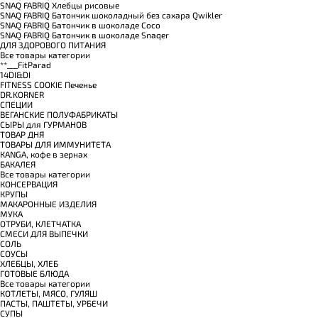
SNAQ FABRIQ Хлебцы рисовые
SNAQ FABRIQ Батончик шоколадный без сахара Qwikler
SNAQ FABRIQ Батончик в шоколаде Coco
SNAQ FABRIQ Батончик в шоколаде Snaqer
ДЛЯ ЗДОРОВОГО ПИТАНИЯ
Все товары категории
**___FitParad
14DI&DI
FITNESS COOKIE Печенье
DR.KORNER
СПЕЦИИ
ВЕГАНСКИЕ ПОЛУФАБРИКАТЫ
СЫРЫ для ГУРМАНОВ
TОВАР ДНЯ
TОВАРЫ ДЛЯ ИММУНИТЕТА
КANGA, кофе в зернах
БАКАЛЕЯ
Все товары категории
КОНСЕРВАЦИЯ
КРУПЫ
МАКАРОННЫЕ ИЗДЕЛИЯ
МУКА
ОТРУБИ, КЛЕТЧАТКА
СМЕСИ ДЛЯ ВЫПЕЧКИ
СОЛЬ
СОУСЫ
ХЛЕБЦЫ, ХЛЕБ
ГОТОВЫЕ БЛЮДА
Все товары категории
КОТЛЕТЫ, МЯСО, ГУЛЯШ
ПАСТЫ, ПАШТЕТЫ, УРБЕЧИ
СУПЫ