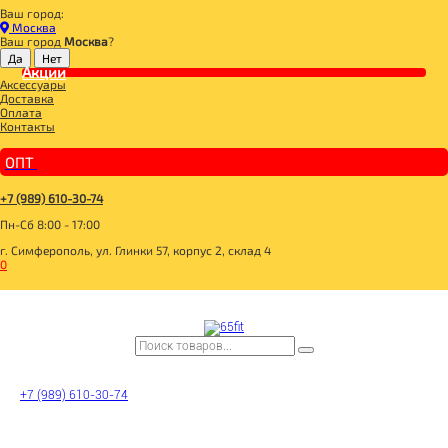
Ваш город:
Главная
Москва
ДЛЯ ЗДОРОВОГО ПИТАНИЯ
Ваш город
Москва
?
СЛАДОСТИ И СНЕКИ
КОЗИНАКИ
Акции
Аксессуары
ВАСТЭКО Батончики козинаки из полбы с какао 40г
Доставка
Оплата
Контакты
ОПТ
+7 (989) 610-30-74
Пн-Сб 8:00 - 17:00
г. Симферополь, ул. Глинки 57, корпус 2, склад 4
0
+7 (989) 610-30-74