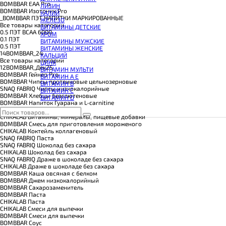
КОЭНЗИМ Q10
BOMBBAR EAA Pro
ЛИЗИН
КРЕАТИН
BOMBBAR Изотоник Pro
КАЛИЙ
ПОЛЕЗНЫЕ ЖИРЫ
_BOMBBAR ПЭТ НАПИТКИ МАРКИРОВАННЫЕ
ЖЕЛЕЗО
ПРОТЕИН
Все товары категории
ВИТАМИНЫ ДЕТСКИЕ
ПРОТЕИНОВОЕ ПЕЧЕНЬЕ
0.5 ПЭТ ВСАА 6000
ХРОМ
ПРОТЕИНОВЫЕ БАТОНЧИКИ
0.1 ПЭТ
ВИТАМИНЫ МУЖСКИЕ
ПРОТЕИНОВЫЕ КАШИ
0.5 ПЭТ
ВИТАМИНЫ ЖЕНСКИЕ
ТЕСТОБУСТЕРЫ
14BOMBBAR_24
КАЛЬЦИЙ
ЦИТРУЛЛИН МАЛАТ
Все товары категории
ЦИНК
ПРЕДТРЕНИРОВОЧНЫЕ КОМПЛЕКСЫ
12BOMBBAR_Дек25
ВИТАМИН МУЛЬТИ
ЭНЕРГЕТИКИ И ЖИРОСЖИГАТЕЛИ#
BOMBBAR Гейнер Pro
ВИТАМИН A E
BOMBBAR Чипсы протеиновые цельнозерновые
ВИТАМИН B
SNAQ FABRIQ Чипсы низкокалорийные
ВИТАМИН C
BOMBBAR Хлебцы безглютеновые
ВИТАМИН D
BOMBBAR Напиток Гуарана и L-carnitine
BOMBBAR Напиток с BCAA
CHIKALAB Витамины, минералы, пищевые добавки
BOMBBAR Смесь для приготовления мороженого
CHIKALAB Коктейль коллагеновый
SNAQ FABRIQ Паста
SNAQ FABRIQ Шоколад без сахара
CHIKALAB Шоколад без сахара
SNAQ FABRIQ Драже в шоколаде без сахара
CHIKALAB Драже в шоколаде без сахара
BOMBBAR Каша овсяная с белком
BOMBBAR Джем низкокалорийный
BOMBBAR Сахарозаменитель
BOMBBAR Паста
CHIKALAB Паста
CHIKALAB Смеси для выпечки
BOMBBAR Смеси для выпечки
BOMBBAR Соус