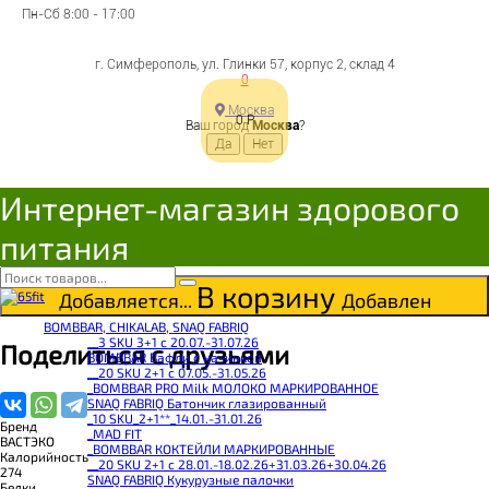
Пн-Сб 8:00 - 17:00
ВАСТЭКО Батончики
г. Симферополь, ул. Глинки 57, корпус 2, склад 4
0
козинаки из полбы с
Москва
0
Р
Ваш город
Москва
?
какао 40г
Интернет-магазин здорового
4627094502324
Цена:
питания
68
Р
Под заказ
В корзину
Добавляется...
Добавлен
BOMBBAR, CHIKALAB, SNAQ FABRIQ
__3 SKU 3+1 с 20.07.-31.07.26
Поделиться с друзьями
BOMBBAR Вафли с начинкой
__20 SKU 2+1 с 07.05.-31.05.26
_BOMBBAR PRO Milk МОЛОКО МАРКИРОВАННОЕ
SNAQ FABRIQ Батончик глазированный
_10 SKU_2+1**_14.01.-31.01.26
Бренд
_MAD FIT
ВАСТЭКО
_BOMBBAR КОКТЕЙЛИ МАРКИРОВАННЫЕ
Калорийность
__20 SKU 2+1 с 28.01.-18.02.26+31.03.26+30.04.26
274
SNAQ FABRIQ Кукурузные палочки
Белки