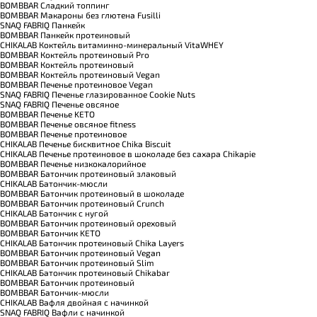
BOMBBAR Сладкий топпинг
BOMBBAR Макароны без глютена Fusilli
SNAQ FABRIQ Панкейк
BOMBBAR Панкейк протеиновый
CHIKALAB Коктейль витаминно-минеральный VitaWHEY
BOMBBAR Коктейль протеиновый Pro
BOMBBAR Коктейль протеиновый
BOMBBAR Коктейль протеиновый Vegan
BOMBBAR Печенье протеиновое Vegan
SNAQ FABRIQ Печенье глазированное Cookie Nuts
SNAQ FABRIQ Печенье овсяное
BOMBBAR Печенье KETO
BOMBBAR Печенье овсяное fitness
BOMBBAR Печенье протеиновое
CHIKALAB Печенье бисквитное Chika Biscuit
CHIKALAB Печенье протеиновое в шоколаде без сахара Chikapie
BOMBBAR Печенье низкокалорийное
BOMBBAR Батончик протеиновый злаковый
CHIKALAB Батончик-мюсли
BOMBBAR Батончик протеиновый в шоколаде
BOMBBAR Батончик протеиновый Crunch
CHIKALAB Батончик с нугой
BOMBBAR Батончик протеиновый ореховый
BOMBBAR Батончик KETO
CHIKALAB Батончик протеиновый Chika Layers
BOMBBAR Батончик протеиновый Vegan
BOMBBAR Батончик протеиновый Slim
CHIKALAB Батончик протеиновый Chikabar
BOMBBAR Батончик протеиновый
BOMBBAR Батончик-мюсли
CHIKALAB Вафля двойная с начинкой
SNAQ FABRIQ Вафли с начинкой