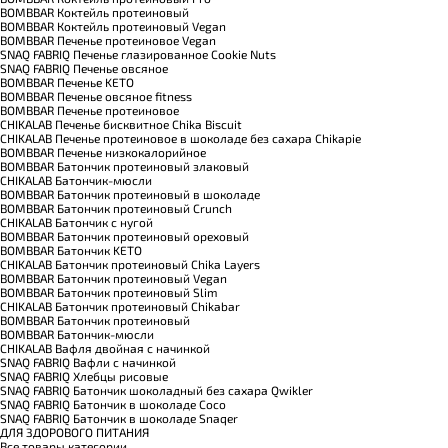
BOMBBAR Коктейль протеиновый
BOMBBAR Коктейль протеиновый Vegan
BOMBBAR Печенье протеиновое Vegan
SNAQ FABRIQ Печенье глазированное Cookie Nuts
SNAQ FABRIQ Печенье овсяное
BOMBBAR Печенье KETO
BOMBBAR Печенье овсяное fitness
BOMBBAR Печенье протеиновое
CHIKALAB Печенье бисквитное Chika Biscuit
CHIKALAB Печенье протеиновое в шоколаде без сахара Chikapie
BOMBBAR Печенье низкокалорийное
BOMBBAR Батончик протеиновый злаковый
CHIKALAB Батончик-мюсли
BOMBBAR Батончик протеиновый в шоколаде
BOMBBAR Батончик протеиновый Crunch
CHIKALAB Батончик с нугой
BOMBBAR Батончик протеиновый ореховый
BOMBBAR Батончик KETO
CHIKALAB Батончик протеиновый Chika Layers
BOMBBAR Батончик протеиновый Vegan
BOMBBAR Батончик протеиновый Slim
CHIKALAB Батончик протеиновый Chikabar
BOMBBAR Батончик протеиновый
BOMBBAR Батончик-мюсли
CHIKALAB Вафля двойная с начинкой
SNAQ FABRIQ Вафли с начинкой
SNAQ FABRIQ Хлебцы рисовые
SNAQ FABRIQ Батончик шоколадный без сахара Qwikler
SNAQ FABRIQ Батончик в шоколаде Coco
SNAQ FABRIQ Батончик в шоколаде Snaqer
ДЛЯ ЗДОРОВОГО ПИТАНИЯ
Все товары категории