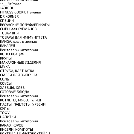
**___FitParad
14DI&DI
FITNESS COOKIE Печенье
DR.KORNER
СПЕЦИИ
ВЕГАНСКИЕ ПОЛУФАБРИКАТЫ
СЫРЫ для ГУРМАНОВ
TОВАР ДНЯ
TОВАРЫ ДЛЯ ИММУНИТЕТА
КANGA, кофе в зернах
БАКАЛЕЯ
Все товары категории
КОНСЕРВАЦИЯ
КРУПЫ
МАКАРОННЫЕ ИЗДЕЛИЯ
МУКА
ОТРУБИ, КЛЕТЧАТКА
СМЕСИ ДЛЯ ВЫПЕЧКИ
СОЛЬ
СОУСЫ
ХЛЕБЦЫ, ХЛЕБ
ГОТОВЫЕ БЛЮДА
Все товары категории
КОТЛЕТЫ, МЯСО, ГУЛЯШ
ПАСТЫ, ПАШТЕТЫ, УРБЕЧИ
СУПЫ
ТОФУ
НАПИТКИ
Все товары категории
КАКАО, КЭРОБ
КИСЕЛИ, КОМПОТЫ
КОКТЕЙЛИ И ФИТОКОКТЕЙЛИ