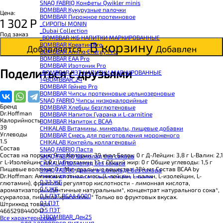
SNAQ FABRIQ Конфеты Qwikler minis
BOMBBAR Кукурузные палочки
Цена:
BOMBBAR Пирожное протеиновое
1 302
Р
_CИРОПЫ MONIN
_Dubai Collection
Под заказ
_BOMBBAR ЖБ НАПИТКИ МАРКИРОВАННЫЕ
В корзину
BOMBBAR Креатин Pro
Добавляется...
Добавлен
BOMBBAR Amino Energy Pro
BOMBBAR EAA Pro
BOMBBAR Изотоник Pro
Поделиться с друзьями
_BOMBBAR ПЭТ НАПИТКИ МАРКИРОВАННЫЕ
14BOMBBAR_24
BOMBBAR Гейнер Pro
BOMBBAR Чипсы протеиновые цельнозерновые
SNAQ FABRIQ Чипсы низкокалорийные
Бренд
BOMBBAR Хлебцы безглютеновые
Dr.Hoffman
BOMBBAR Напиток Гуарана и L-carnitine
Калорийность
BOMBBAR Напиток с BCAA
39
CHIKALAB Витамины, минералы, пищевые добавки
Углеводы
BOMBBAR Смесь для приготовления мороженого
1.5
CHIKALAB Коктейль коллагеновый
Состав
SNAQ FABRIQ Паста
Состав на порцию 9гр: Калории: 39 ккал Белок: 0 г Д-Лейцин: 3,8 г L-Валин: 2,1
SNAQ FABRIQ Шоколад без сахара
г L-Изолейцин: 2,0 г L-Глютамин: 1,1 г Общий жир: 0 г Общие углеводы: 1,5 г
CHIKALAB Шоколад без сахара
Пищевые волокна: 0 г Минеральные вещества: 184 мг Состав ВСАА by
SNAQ FABRIQ Драже в шоколаде без сахара
Dr.Hoffman: Аминокислотная смесь (L-лейцин, L-валин, L-изолейцин, L-
CHIKALAB Драже в шоколаде без сахара
0.33 ЖБ
глютамин), фруктоза, регулятор кислотности - лимонная кислота,
BOMBBAR Каша овсяная с белком
0.5 ЖБ
ароматизаторы идентичные натуральным*, концентрат натурального сока*,
BOMBBAR Джем низкокалорийный
0.5 ПЭТ ВСАА 6000
сукралоза, пищевой краситель. * Только во фруктовых вкусах.
BOMBBAR Сахарозаменитель
0.1 ПЭТ
Штрихкод товара
BOMBBAR Паста
0.5 ПЭТ
4665298440042
CHIKALAB Паста
12BOMBBAR_Дек25
Все характеристики
CHIKALAB Смеси для выпечки