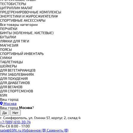
ТЕСТОБУСТЕРЫ
ЦИТРУЛЛИН МАЛАТ
ПРЕДТРЕНИРОВОЧНЫЕ КОМПЛЕКСЫ
ЭНЕРГЕТИКИ И ЖИРОСЖИГАТЕЛИ#
СПОРТИВНЫЕ АКСЕССУАРЫ
Все товары категории
ПЕРЧАТКИ
БИНТЫ (КОЛЕННЫЕ, КИСТЕВЫЕ)
БУТЫЛКИ
ЛЯМКИ ДЛЯ ТЯГИ
МАГНЕЗИЯ
ПОЯСЫ
СПОРТИВНЫЙ ИНВЕНТАРЬ
СУМКИ
ТАБЛЕТНИЦЫ
ШЕЙКЕРЫ
ДЛЯ ВЕГЕТАРИАНЦЕВ
ПРИ ЗАБОЛЕВАНИЯХ
ДЛЯ ПОХУДЕНИЯ
ДЛЯ ДИАБЕТИКОВ
ДЛЯ ВЕГАНОВ
ДЛЯ СПОРТСМЕНОВ
65fit
Ваш город:
Москва
Ваш город
Москва
?
г. Симферополь, ул. Глинки 57, корпус 2, склад 4
+7 (989) 610-30-74
Пн-Сб 8:00 - 17:00
sale@65fit.ru
Избранное (
0
)
Сравнить (
0
)