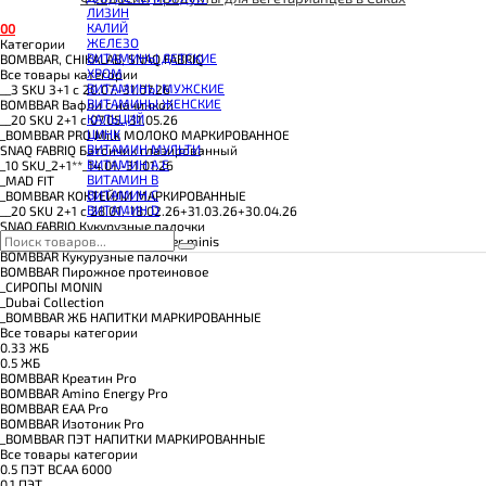
КОЭНЗИМ Q10
ЛИЗИН
КРЕАТИН
КАЛИЙ
0
0
ПОЛЕЗНЫЕ ЖИРЫ
ЖЕЛЕЗО
Категории
ПРОТЕИН
ВИТАМИНЫ ДЕТСКИЕ
BOMBBAR, CHIKALAB, SNAQ FABRIQ
ПРОТЕИНОВОЕ ПЕЧЕНЬЕ
ХРОМ
Все товары категории
ПРОТЕИНОВЫЕ БАТОНЧИКИ
ВИТАМИНЫ МУЖСКИЕ
__3 SKU 3+1 с 20.07.-31.07.26
ПРОТЕИНОВЫЕ КАШИ
ВИТАМИНЫ ЖЕНСКИЕ
BOMBBAR Вафли с начинкой
ТЕСТОБУСТЕРЫ
КАЛЬЦИЙ
__20 SKU 2+1 с 07.05.-31.05.26
ЦИТРУЛЛИН МАЛАТ
ЦИНК
_BOMBBAR PRO Milk МОЛОКО МАРКИРОВАННОЕ
ПРЕДТРЕНИРОВОЧНЫЕ КОМПЛЕКСЫ
ВИТАМИН МУЛЬТИ
SNAQ FABRIQ Батончик глазированный
ЭНЕРГЕТИКИ И ЖИРОСЖИГАТЕЛИ#
ВИТАМИН A E
_10 SKU_2+1**_14.01.-31.01.26
ВИТАМИН B
_MAD FIT
ВИТАМИН C
_BOMBBAR КОКТЕЙЛИ МАРКИРОВАННЫЕ
ВИТАМИН D
__20 SKU 2+1 с 28.01.-18.02.26+31.03.26+30.04.26
SNAQ FABRIQ Кукурузные палочки
SNAQ FABRIQ Конфеты Qwikler minis
BOMBBAR Кукурузные палочки
BOMBBAR Пирожное протеиновое
_CИРОПЫ MONIN
_Dubai Collection
_BOMBBAR ЖБ НАПИТКИ МАРКИРОВАННЫЕ
Все товары категории
0.33 ЖБ
0.5 ЖБ
BOMBBAR Креатин Pro
BOMBBAR Amino Energy Pro
BOMBBAR EAA Pro
BOMBBAR Изотоник Pro
_BOMBBAR ПЭТ НАПИТКИ МАРКИРОВАННЫЕ
Все товары категории
0.5 ПЭТ ВСАА 6000
0.1 ПЭТ