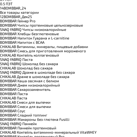
0.5 ПЭТ
14BOMBBAR_24
Все товары категории
12BOMBBAR_Дек25
BOMBBAR Гейнер Pro
BOMBBAR Чипсы протеиновые цельнозерновые
SNAQ FABRIQ Чипсы низкокалорийные
BOMBBAR Хлебцы безглютеновые
BOMBBAR Напиток Гуарана и L-carnitine
BOMBBAR Напиток с BCAA
CHIKALAB Витамины, минералы, пищевые добавки
BOMBBAR Смесь для приготовления мороженого
CHIKALAB Коктейль коллагеновый
SNAQ FABRIQ Паста
SNAQ FABRIQ Шоколад без сахара
CHIKALAB Шоколад без сахара
SNAQ FABRIQ Драже в шоколаде без сахара
CHIKALAB Драже в шоколаде без сахара
BOMBBAR Каша овсяная с белком
BOMBBAR Джем низкокалорийный
BOMBBAR Сахарозаменитель
BOMBBAR Паста
CHIKALAB Паста
CHIKALAB Смеси для выпечки
BOMBBAR Смеси для выпечки
BOMBBAR Соус
BOMBBAR Сладкий топпинг
BOMBBAR Макароны без глютена Fusilli
SNAQ FABRIQ Панкейк
BOMBBAR Панкейк протеиновый
CHIKALAB Коктейль витаминно-минеральный VitaWHEY
BOMBBAR Коктейль протеиновый Pro