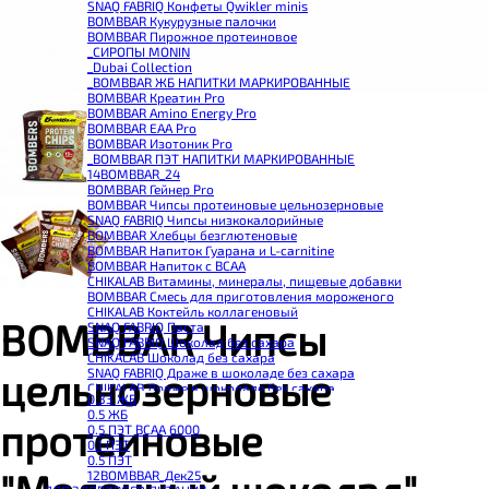
SNAQ FABRIQ Конфеты Qwikler minis
BOMBBAR Кукурузные палочки
BOMBBAR Пирожное протеиновое
_CИРОПЫ MONIN
_Dubai Collection
_BOMBBAR ЖБ НАПИТКИ МАРКИРОВАННЫЕ
BOMBBAR Креатин Pro
BOMBBAR Amino Energy Pro
BOMBBAR EAA Pro
BOMBBAR Изотоник Pro
_BOMBBAR ПЭТ НАПИТКИ МАРКИРОВАННЫЕ
14BOMBBAR_24
BOMBBAR Гейнер Pro
BOMBBAR Чипсы протеиновые цельнозерновые
SNAQ FABRIQ Чипсы низкокалорийные
BOMBBAR Хлебцы безглютеновые
BOMBBAR Напиток Гуарана и L-carnitine
BOMBBAR Напиток с BCAA
CHIKALAB Витамины, минералы, пищевые добавки
BOMBBAR Смесь для приготовления мороженого
CHIKALAB Коктейль коллагеновый
BOMBBAR Чипсы
SNAQ FABRIQ Паста
SNAQ FABRIQ Шоколад без сахара
CHIKALAB Шоколад без сахара
SNAQ FABRIQ Драже в шоколаде без сахара
цельнозерновые
CHIKALAB Драже в шоколаде без сахара
0.33 ЖБ
BOMBBAR Каша овсяная с белком
0.5 ЖБ
BOMBBAR Джем низкокалорийный
протеиновые
0.5 ПЭТ ВСАА 6000
BOMBBAR Сахарозаменитель
0.1 ПЭТ
BOMBBAR Паста
0.5 ПЭТ
CHIKALAB Паста
12BOMBBAR_Дек25
CHIKALAB Смеси для выпечки