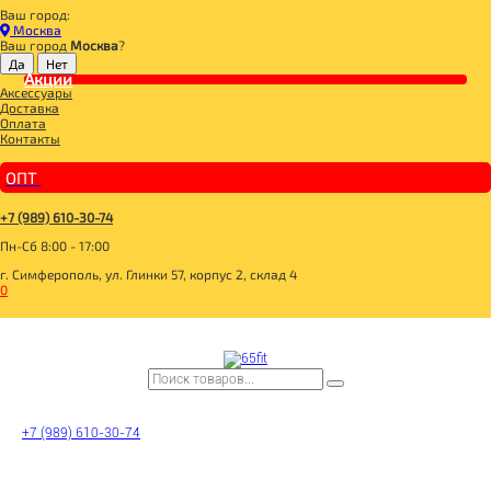
Ваш город:
Главная
Москва
BOMBBAR, CHIKALAB, SNAQ FABRIQ
Ваш город
Москва
?
BOMBBAR Чипсы протеиновые цельнозерновые
Акции
BOMBBAR Чипсы цельнозерновые протеиновые "Молочный шоколад" 50г
Аксессуары
Доставка
Оплата
Контакты
ОПТ
+7 (989) 610-30-74
Пн-Сб 8:00 - 17:00
г. Симферополь, ул. Глинки 57, корпус 2, склад 4
0
+7 (989) 610-30-74