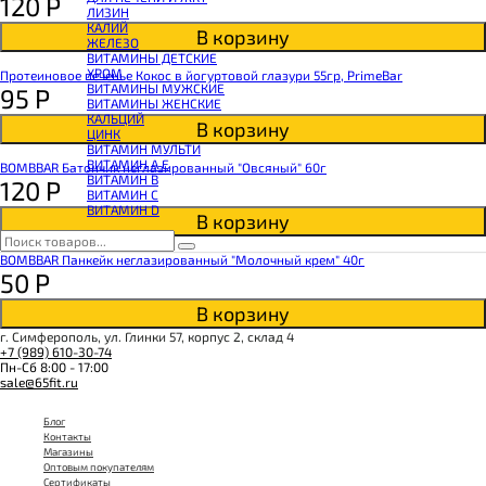
120
Р
КОЭНЗИМ Q10
ЛИЗИН
КРЕАТИН
КАЛИЙ
ПОЛЕЗНЫЕ ЖИРЫ
В корзину
ЖЕЛЕЗО
ПРОТЕИН
ВИТАМИНЫ ДЕТСКИЕ
ПРОТЕИНОВОЕ ПЕЧЕНЬЕ
ХРОМ
Протеиновое печенье Кокос в йогуртовой глазури 55гр, PrimeBar
ПРОТЕИНОВЫЕ БАТОНЧИКИ
ВИТАМИНЫ МУЖСКИЕ
95
Р
ПРОТЕИНОВЫЕ КАШИ
ВИТАМИНЫ ЖЕНСКИЕ
ТЕСТОБУСТЕРЫ
КАЛЬЦИЙ
ЦИТРУЛЛИН МАЛАТ
В корзину
ЦИНК
ПРЕДТРЕНИРОВОЧНЫЕ КОМПЛЕКСЫ
ВИТАМИН МУЛЬТИ
ЭНЕРГЕТИКИ И ЖИРОСЖИГАТЕЛИ#
ВИТАМИН A E
BOMBBAR Батончик неглазированный "Овсяный" 60г
ВИТАМИН B
120
Р
ВИТАМИН C
ВИТАМИН D
В корзину
BOMBBAR Панкейк неглазированный "Молочный крем" 40г
50
Р
В корзину
г. Симферополь, ул. Глинки 57, корпус 2, склад 4
+7 (989) 610-30-74
Пн-Сб 8:00 - 17:00
sale@65fit.ru
Блог
Контакты
Магазины
Оптовым покупателям
Сертификаты