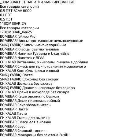
_BOMBBAR ПЭТ НАПИТКИ МАРКИРОВАННЫЕ
Все товары категории
0.5 ПЭТ ВСАА 6000
0.1 ПЭТ
0.5 ПЭТ
14BOMBBAR_24
Все товары категории
12BOMBBAR_Дек25
BOMBBAR Гейнер Pro
BOMBBAR Чипсы протеиновые цельнозерновые
SNAQ FABRIQ Чипсы низкокалорийные
BOMBBAR Хлебцы безглютеновые
BOMBBAR Напиток Гуарана и L-carnitine
BOMBBAR Напиток с BCAA
CHIKALAB Витамины, минералы, пищевые добавки
BOMBBAR Смесь для приготовления мороженого
CHIKALAB Коктейль коллагеновый
SNAQ FABRIQ Паста
SNAQ FABRIQ Шоколад без сахара
CHIKALAB Шоколад без сахара
SNAQ FABRIQ Драже в шоколаде без сахара
CHIKALAB Драже в шоколаде без сахара
BOMBBAR Каша овсяная с белком
BOMBBAR Джем низкокалорийный
BOMBBAR Сахарозаменитель
BOMBBAR Паста
CHIKALAB Паста
CHIKALAB Смеси для выпечки
BOMBBAR Смеси для выпечки
BOMBBAR Соус
BOMBBAR Сладкий топпинг
BOMBBAR Макароны без глютена Fusilli