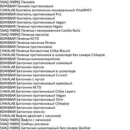
SNAQ FABRIQ Панкейк
BOMBBAR Панкейк протеиновый
CHIKALAB Коктейль витаминно-минеральный VitaWHEY
BOMBBAR Коктейль протеиновый Pro
BOMBBAR Коктейль протеиновый
BOMBBAR Коктейль протеиновый Vegan
BOMBBAR Печенье протеиновое Vegan
SNAQ FABRIQ Печенье глазированное Cookie Nuts
SNAQ FABRIQ Печенье овсяное
BOMBBAR Печенье KETO
BOMBBAR Печенье овсяное fitness
BOMBBAR Печенье протеиновое
CHIKALAB Печенье бисквитное Chika Biscuit
CHIKALAB Печенье протеиновое в шоколаде без сахара Chikapie
BOMBBAR Печенье низкокалорийное
BOMBBAR Батончик протеиновый злаковый
CHIKALAB Батончик-мюсли
BOMBBAR Батончик протеиновый в шоколаде
BOMBBAR Батончик протеиновый Crunch
CHIKALAB Батончик с нугой
BOMBBAR Батончик протеиновый ореховый
BOMBBAR Батончик KETO
CHIKALAB Батончик протеиновый Chika Layers
BOMBBAR Батончик протеиновый Vegan
BOMBBAR Батончик протеиновый Slim
CHIKALAB Батончик протеиновый Chikabar
BOMBBAR Батончик протеиновый
BOMBBAR Батончик-мюсли
CHIKALAB Вафля двойная с начинкой
SNAQ FABRIQ Вафли с начинкой
SNAQ FABRIQ Хлебцы рисовые
SNAQ FABRIQ Батончик шоколадный без сахара Qwikler