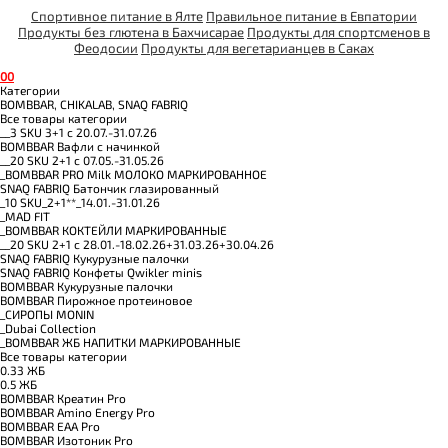
Спортивное питание в Ялте
Правильное питание в Евпатории
Продукты без глютена в Бахчисарае
Продукты для спортсменов в
Феодосии
Продукты для вегетарианцев в Саках
0
0
Категории
BOMBBAR, CHIKALAB, SNAQ FABRIQ
Все товары категории
__3 SKU 3+1 с 20.07.-31.07.26
BOMBBAR Вафли с начинкой
__20 SKU 2+1 с 07.05.-31.05.26
_BOMBBAR PRO Milk МОЛОКО МАРКИРОВАННОЕ
SNAQ FABRIQ Батончик глазированный
_10 SKU_2+1**_14.01.-31.01.26
_MAD FIT
_BOMBBAR КОКТЕЙЛИ МАРКИРОВАННЫЕ
__20 SKU 2+1 с 28.01.-18.02.26+31.03.26+30.04.26
SNAQ FABRIQ Кукурузные палочки
SNAQ FABRIQ Конфеты Qwikler minis
BOMBBAR Кукурузные палочки
BOMBBAR Пирожное протеиновое
_CИРОПЫ MONIN
_Dubai Collection
_BOMBBAR ЖБ НАПИТКИ МАРКИРОВАННЫЕ
Все товары категории
0.33 ЖБ
0.5 ЖБ
BOMBBAR Креатин Pro
BOMBBAR Amino Energy Pro
BOMBBAR EAA Pro
BOMBBAR Изотоник Pro