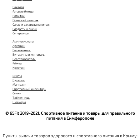
Бакалея
Готовые блюда
Напитки
Полезный завтрак
Сахар и сахарозаменители
Сладости и снеки
Суперфуды
Аминокислоты
Аргенин
Бета-аланин
Витамины и минералы
Восстановители
Гейнер
Креатин
Бинты
Бутылки
Магнезия
Спортивный инвентарь
Сумки
Таблетницы
Шейкеры
© 65Fit 2019-2021. Спортивное питание и товары для правильного
питания в Симферополе
Пункты выдачи товаров здорового и спортивного питания в Крыму: