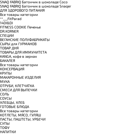
SNAQ FABRIQ Батончик в шоколаде Coco
SNAQ FABRIQ Батончик в шоколаде Snaqer
ДЛЯ ЗДОРОВОГО ПИТАНИЯ
Все товары категории
**___FitParad
14DI&DI
FITNESS COOKIE Печенье
DR.KORNER
СПЕЦИИ
ВЕГАНСКИЕ ПОЛУФАБРИКАТЫ
СЫРЫ для ГУРМАНОВ
TОВАР ДНЯ
TОВАРЫ ДЛЯ ИММУНИТЕТА
КANGA, кофе в зернах
БАКАЛЕЯ
Все товары категории
КОНСЕРВАЦИЯ
КРУПЫ
МАКАРОННЫЕ ИЗДЕЛИЯ
МУКА
ОТРУБИ, КЛЕТЧАТКА
СМЕСИ ДЛЯ ВЫПЕЧКИ
СОЛЬ
СОУСЫ
ХЛЕБЦЫ, ХЛЕБ
ГОТОВЫЕ БЛЮДА
Все товары категории
КОТЛЕТЫ, МЯСО, ГУЛЯШ
ПАСТЫ, ПАШТЕТЫ, УРБЕЧИ
СУПЫ
ТОФУ
НАПИТКИ