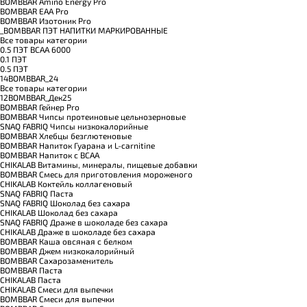
BOMBBAR Amino Energy Pro
BOMBBAR EAA Pro
BOMBBAR Изотоник Pro
_BOMBBAR ПЭТ НАПИТКИ МАРКИРОВАННЫЕ
Все товары категории
0.5 ПЭТ ВСАА 6000
0.1 ПЭТ
0.5 ПЭТ
14BOMBBAR_24
Все товары категории
12BOMBBAR_Дек25
BOMBBAR Гейнер Pro
BOMBBAR Чипсы протеиновые цельнозерновые
SNAQ FABRIQ Чипсы низкокалорийные
BOMBBAR Хлебцы безглютеновые
BOMBBAR Напиток Гуарана и L-carnitine
BOMBBAR Напиток с BCAA
CHIKALAB Витамины, минералы, пищевые добавки
BOMBBAR Смесь для приготовления мороженого
CHIKALAB Коктейль коллагеновый
SNAQ FABRIQ Паста
SNAQ FABRIQ Шоколад без сахара
CHIKALAB Шоколад без сахара
SNAQ FABRIQ Драже в шоколаде без сахара
CHIKALAB Драже в шоколаде без сахара
BOMBBAR Каша овсяная с белком
BOMBBAR Джем низкокалорийный
BOMBBAR Сахарозаменитель
BOMBBAR Паста
CHIKALAB Паста
CHIKALAB Смеси для выпечки
BOMBBAR Смеси для выпечки