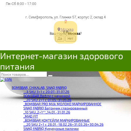
Пн-Сб 8:00 - 17:00
г. Симферополь, ул. Глинки 57, корпус 2, склад 4
0
Москва
0
Р
Ваш город
Москва
?
Интернет-магазин здорового
питания
BOMBBAR, CHIKALAB, SNAQ FABRIQ
__3 SKU 3+1 с 20.07.-31.07.26
BOMBBAR Вафли с начинкой
__20 SKU 2+1 с 07.05.-31.05.26
_BOMBBAR PRO Milk МОЛОКО МАРКИРОВАННОЕ
SNAQ FABRIQ Батончик глазированный
_10 SKU_2+1**_14.01.-31.01.26
_MAD FIT
_BOMBBAR КОКТЕЙЛИ МАРКИРОВАННЫЕ
__20 SKU 2+1 с 28.01.-18.02.26+31.03.26+30.04.26
SNAQ FABRIQ Кукурузные палочки