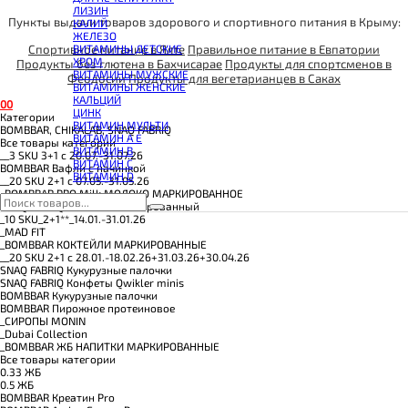
КОЭНЗИМ Q10
ЛИЗИН
КРЕАТИН
Пункты выдачи товаров здорового и спортивного питания в Крыму:
КАЛИЙ
ПОЛЕЗНЫЕ ЖИРЫ
ЖЕЛЕЗО
ПРОТЕИН
Спортивное питание в Ялте
Правильное питание в Евпатории
ВИТАМИНЫ ДЕТСКИЕ
ПРОТЕИНОВОЕ ПЕЧЕНЬЕ
ХРОМ
Продукты без глютена в Бахчисарае
Продукты для спортсменов в
ПРОТЕИНОВЫЕ БАТОНЧИКИ
ВИТАМИНЫ МУЖСКИЕ
Феодосии
Продукты для вегетарианцев в Саках
ПРОТЕИНОВЫЕ КАШИ
ВИТАМИНЫ ЖЕНСКИЕ
ТЕСТОБУСТЕРЫ
КАЛЬЦИЙ
ЦИТРУЛЛИН МАЛАТ
0
0
ЦИНК
ПРЕДТРЕНИРОВОЧНЫЕ КОМПЛЕКСЫ
Категории
ВИТАМИН МУЛЬТИ
ЭНЕРГЕТИКИ И ЖИРОСЖИГАТЕЛИ#
BOMBBAR, CHIKALAB, SNAQ FABRIQ
ВИТАМИН A E
Все товары категории
ВИТАМИН B
__3 SKU 3+1 с 20.07.-31.07.26
ВИТАМИН C
BOMBBAR Вафли с начинкой
ВИТАМИН D
__20 SKU 2+1 с 07.05.-31.05.26
_BOMBBAR PRO Milk МОЛОКО МАРКИРОВАННОЕ
SNAQ FABRIQ Батончик глазированный
_10 SKU_2+1**_14.01.-31.01.26
_MAD FIT
_BOMBBAR КОКТЕЙЛИ МАРКИРОВАННЫЕ
__20 SKU 2+1 с 28.01.-18.02.26+31.03.26+30.04.26
SNAQ FABRIQ Кукурузные палочки
SNAQ FABRIQ Конфеты Qwikler minis
BOMBBAR Кукурузные палочки
BOMBBAR Пирожное протеиновое
_CИРОПЫ MONIN
_Dubai Collection
_BOMBBAR ЖБ НАПИТКИ МАРКИРОВАННЫЕ
Все товары категории
0.33 ЖБ
0.5 ЖБ
BOMBBAR Креатин Pro