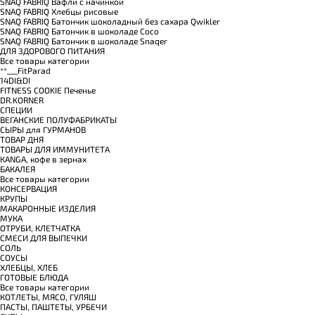
SNAQ FABRIQ Вафли с начинкой
SNAQ FABRIQ Хлебцы рисовые
SNAQ FABRIQ Батончик шоколадный без сахара Qwikler
SNAQ FABRIQ Батончик в шоколаде Coco
SNAQ FABRIQ Батончик в шоколаде Snaqer
ДЛЯ ЗДОРОВОГО ПИТАНИЯ
Все товары категории
**___FitParad
14DI&DI
FITNESS COOKIE Печенье
DR.KORNER
СПЕЦИИ
ВЕГАНСКИЕ ПОЛУФАБРИКАТЫ
СЫРЫ для ГУРМАНОВ
TОВАР ДНЯ
TОВАРЫ ДЛЯ ИММУНИТЕТА
КANGA, кофе в зернах
БАКАЛЕЯ
Все товары категории
КОНСЕРВАЦИЯ
КРУПЫ
МАКАРОННЫЕ ИЗДЕЛИЯ
МУКА
ОТРУБИ, КЛЕТЧАТКА
СМЕСИ ДЛЯ ВЫПЕЧКИ
СОЛЬ
СОУСЫ
ХЛЕБЦЫ, ХЛЕБ
ГОТОВЫЕ БЛЮДА
Все товары категории
КОТЛЕТЫ, МЯСО, ГУЛЯШ
ПАСТЫ, ПАШТЕТЫ, УРБЕЧИ