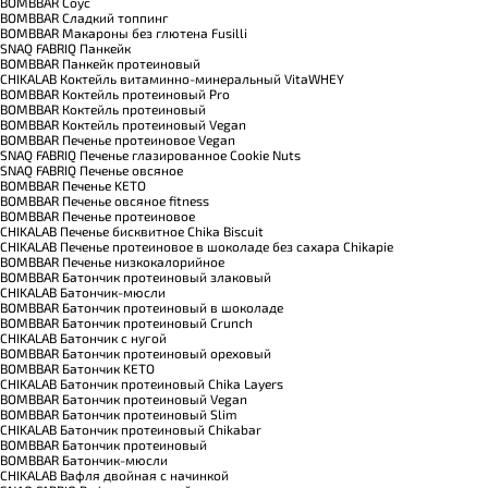
BOMBBAR Соус
BOMBBAR Сладкий топпинг
BOMBBAR Макароны без глютена Fusilli
SNAQ FABRIQ Панкейк
BOMBBAR Панкейк протеиновый
CHIKALAB Коктейль витаминно-минеральный VitaWHEY
BOMBBAR Коктейль протеиновый Pro
BOMBBAR Коктейль протеиновый
BOMBBAR Коктейль протеиновый Vegan
BOMBBAR Печенье протеиновое Vegan
SNAQ FABRIQ Печенье глазированное Cookie Nuts
SNAQ FABRIQ Печенье овсяное
BOMBBAR Печенье KETO
BOMBBAR Печенье овсяное fitness
BOMBBAR Печенье протеиновое
CHIKALAB Печенье бисквитное Chika Biscuit
CHIKALAB Печенье протеиновое в шоколаде без сахара Chikapie
BOMBBAR Печенье низкокалорийное
BOMBBAR Батончик протеиновый злаковый
CHIKALAB Батончик-мюсли
BOMBBAR Батончик протеиновый в шоколаде
BOMBBAR Батончик протеиновый Crunch
CHIKALAB Батончик с нугой
BOMBBAR Батончик протеиновый ореховый
BOMBBAR Батончик KETO
CHIKALAB Батончик протеиновый Chika Layers
BOMBBAR Батончик протеиновый Vegan
BOMBBAR Батончик протеиновый Slim
CHIKALAB Батончик протеиновый Chikabar
BOMBBAR Батончик протеиновый
BOMBBAR Батончик-мюсли
CHIKALAB Вафля двойная с начинкой