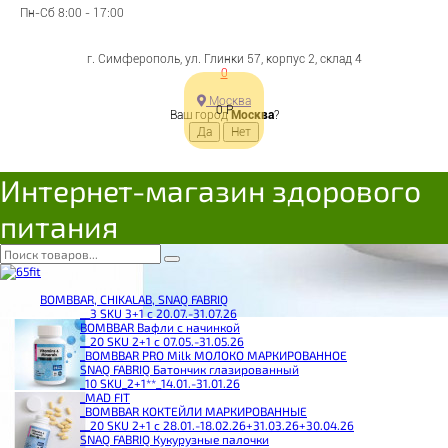
Пн-Сб 8:00 - 17:00
г. Симферополь, ул. Глинки 57, корпус 2, склад 4
0
Москва
0
Р
Ваш город
Москва
?
Интернет-магазин здорового
питания
BOMBBAR, CHIKALAB, SNAQ FABRIQ
__3 SKU 3+1 с 20.07.-31.07.26
BOMBBAR Вафли с начинкой
__20 SKU 2+1 с 07.05.-31.05.26
_BOMBBAR PRO Milk МОЛОКО МАРКИРОВАННОЕ
SNAQ FABRIQ Батончик глазированный
_10 SKU_2+1**_14.01.-31.01.26
_MAD FIT
_BOMBBAR КОКТЕЙЛИ МАРКИРОВАННЫЕ
__20 SKU 2+1 с 28.01.-18.02.26+31.03.26+30.04.26
SNAQ FABRIQ Кукурузные палочки