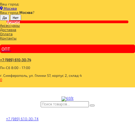
Ваш город:
Главная
Москва
BOMBBAR, CHIKALAB, SNAQ FABRIQ
Ваш город
Москва
?
CHIKALAB Витамины, минералы, пищевые добавки
Акции
CHIKALAB Комплексная пищевая добавка "Витамакс" 60 таблеток
Аксессуары
Доставка
Оплата
Контакты
ОПТ
+7 (989) 610-30-74
Пн-Сб 8:00 - 17:00
г. Симферополь, ул. Глинки 57, корпус 2, склад 4
0
+7 (989) 610-30-74