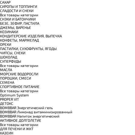
САХАР
СИРОПЫ И ТОППИНГИ
СЛАДОСТИ И СНЕКИ
Все товары категории
СНЭКИ И БАТОНЧИКИ
БЕЗЕ, ЗЕФИР, ПАСТИЛА
ДЖЕМЫ, ВАРЕНЬЕ
КОЗИНАКИ
КОНДИТЕРСКИЕ ИЗДЕЛИЯ, ВЫПЕЧКА
КОНФЕТЫ, МАРМЕЛАД
ОРЕХИ
ПАСТИЛКИ, СУХОФРУКТЫ, ЯГОДЫ
ЧИПСЫ, СНЕКИ
ШОКОЛАД
СУПЕРФУДЫ
Все товары категории
МАСЛА
МОРСКИЕ ВОДОРОСЛИ
ПОРОШКИ, СМЕСИ
СЕМЕНА
СПОРТИВНОЕ ПИТАНИЕ
Все товары категории
Optimum System
PROPER VIT
ДЕТОКС
BOMBBAR Энергетический гель
BOMBBAR Лимонад витаминизированный
BOMBBAR Напиток энергетический
АКТИВНОЕ ДОЛГОЛЕТИЕ
Все товары категории
ДЛЯ ПЕЧЕНИ И ЖКТ
КАЗЕИН