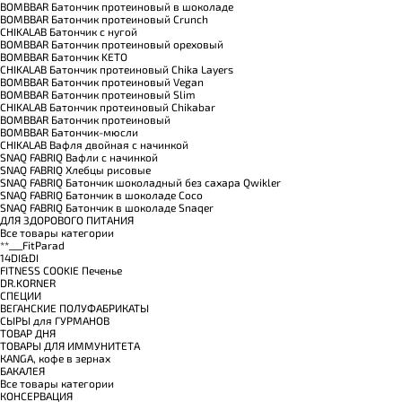
BOMBBAR Батончик протеиновый в шоколаде
BOMBBAR Батончик протеиновый Crunch
CHIKALAB Батончик с нугой
BOMBBAR Батончик протеиновый ореховый
BOMBBAR Батончик KETO
CHIKALAB Батончик протеиновый Chika Layers
BOMBBAR Батончик протеиновый Vegan
BOMBBAR Батончик протеиновый Slim
CHIKALAB Батончик протеиновый Chikabar
BOMBBAR Батончик протеиновый
BOMBBAR Батончик-мюсли
CHIKALAB Вафля двойная с начинкой
SNAQ FABRIQ Вафли с начинкой
SNAQ FABRIQ Хлебцы рисовые
SNAQ FABRIQ Батончик шоколадный без сахара Qwikler
SNAQ FABRIQ Батончик в шоколаде Coco
SNAQ FABRIQ Батончик в шоколаде Snaqer
ДЛЯ ЗДОРОВОГО ПИТАНИЯ
Все товары категории
**___FitParad
14DI&DI
FITNESS COOKIE Печенье
DR.KORNER
СПЕЦИИ
ВЕГАНСКИЕ ПОЛУФАБРИКАТЫ
СЫРЫ для ГУРМАНОВ
TОВАР ДНЯ
TОВАРЫ ДЛЯ ИММУНИТЕТА
КANGA, кофе в зернах
БАКАЛЕЯ
Все товары категории
КОНСЕРВАЦИЯ