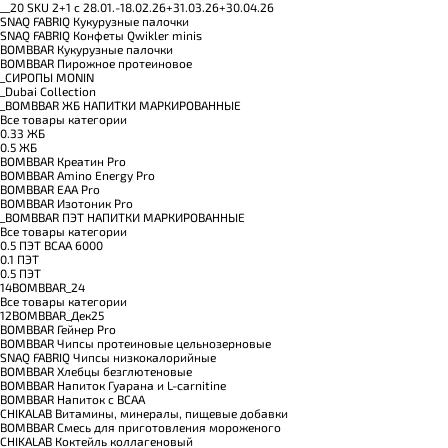
__20 SKU 2+1 с 28.01.-18.02.26+31.03.26+30.04.26
SNAQ FABRIQ Кукурузные палочки
SNAQ FABRIQ Конфеты Qwikler minis
BOMBBAR Кукурузные палочки
BOMBBAR Пирожное протеиновое
_CИРОПЫ MONIN
_Dubai Collection
_BOMBBAR ЖБ НАПИТКИ МАРКИРОВАННЫЕ
Все товары категории
0.33 ЖБ
0.5 ЖБ
BOMBBAR Креатин Pro
BOMBBAR Amino Energy Pro
BOMBBAR EAA Pro
BOMBBAR Изотоник Pro
_BOMBBAR ПЭТ НАПИТКИ МАРКИРОВАННЫЕ
Все товары категории
0.5 ПЭТ ВСАА 6000
0.1 ПЭТ
0.5 ПЭТ
14BOMBBAR_24
Все товары категории
12BOMBBAR_Дек25
BOMBBAR Гейнер Pro
BOMBBAR Чипсы протеиновые цельнозерновые
SNAQ FABRIQ Чипсы низкокалорийные
BOMBBAR Хлебцы безглютеновые
BOMBBAR Напиток Гуарана и L-carnitine
BOMBBAR Напиток с BCAA
CHIKALAB Витамины, минералы, пищевые добавки
BOMBBAR Смесь для приготовления мороженого
CHIKALAB Коктейль коллагеновый