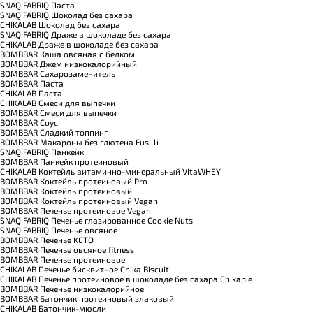
SNAQ FABRIQ Паста
SNAQ FABRIQ Шоколад без сахара
CHIKALAB Шоколад без сахара
SNAQ FABRIQ Драже в шоколаде без сахара
CHIKALAB Драже в шоколаде без сахара
BOMBBAR Каша овсяная с белком
BOMBBAR Джем низкокалорийный
BOMBBAR Сахарозаменитель
BOMBBAR Паста
CHIKALAB Паста
CHIKALAB Смеси для выпечки
BOMBBAR Смеси для выпечки
BOMBBAR Соус
BOMBBAR Сладкий топпинг
BOMBBAR Макароны без глютена Fusilli
SNAQ FABRIQ Панкейк
BOMBBAR Панкейк протеиновый
CHIKALAB Коктейль витаминно-минеральный VitaWHEY
BOMBBAR Коктейль протеиновый Pro
BOMBBAR Коктейль протеиновый
BOMBBAR Коктейль протеиновый Vegan
BOMBBAR Печенье протеиновое Vegan
SNAQ FABRIQ Печенье глазированное Cookie Nuts
SNAQ FABRIQ Печенье овсяное
BOMBBAR Печенье KETO
BOMBBAR Печенье овсяное fitness
BOMBBAR Печенье протеиновое
CHIKALAB Печенье бисквитное Chika Biscuit
CHIKALAB Печенье протеиновое в шоколаде без сахара Chikapie
BOMBBAR Печенье низкокалорийное
BOMBBAR Батончик протеиновый злаковый
CHIKALAB Батончик-мюсли