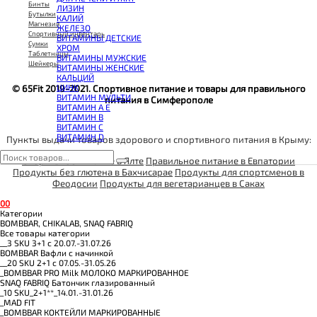
КОЭНЗИМ Q10
Бинты
ЛИЗИН
КРЕАТИН
Бутылки
КАЛИЙ
ПОЛЕЗНЫЕ ЖИРЫ
Магнезия
ЖЕЛЕЗО
ПРОТЕИН
Спортивный инвентарь
ВИТАМИНЫ ДЕТСКИЕ
ПРОТЕИНОВОЕ ПЕЧЕНЬЕ
Сумки
ХРОМ
ПРОТЕИНОВЫЕ БАТОНЧИКИ
Таблетницы
ВИТАМИНЫ МУЖСКИЕ
ПРОТЕИНОВЫЕ КАШИ
Шейкеры
ВИТАМИНЫ ЖЕНСКИЕ
ТЕСТОБУСТЕРЫ
КАЛЬЦИЙ
ЦИТРУЛЛИН МАЛАТ
ЦИНК
© 65Fit 2019-2021. Спортивное питание и товары для правильного
ПРЕДТРЕНИРОВОЧНЫЕ КОМПЛЕКСЫ
ВИТАМИН МУЛЬТИ
питания в Симферополе
ЭНЕРГЕТИКИ И ЖИРОСЖИГАТЕЛИ#
ВИТАМИН A E
ВИТАМИН B
ВИТАМИН C
ВИТАМИН D
Пункты выдачи товаров здорового и спортивного питания в Крыму:
Спортивное питание в Ялте
Правильное питание в Евпатории
Продукты без глютена в Бахчисарае
Продукты для спортсменов в
Феодосии
Продукты для вегетарианцев в Саках
0
0
Категории
BOMBBAR, CHIKALAB, SNAQ FABRIQ
Все товары категории
__3 SKU 3+1 с 20.07.-31.07.26
BOMBBAR Вафли с начинкой
__20 SKU 2+1 с 07.05.-31.05.26
_BOMBBAR PRO Milk МОЛОКО МАРКИРОВАННОЕ
SNAQ FABRIQ Батончик глазированный
_10 SKU_2+1**_14.01.-31.01.26
_MAD FIT
_BOMBBAR КОКТЕЙЛИ МАРКИРОВАННЫЕ