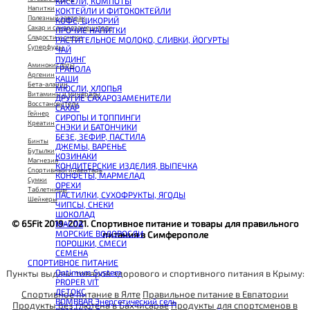
КИСЕЛИ, КОМПОТЫ
CHIKALAB Вафля двойная с начинкой
Напитки
КОКТЕЙЛИ И ФИТОКОКТЕЙЛИ
SNAQ FABRIQ Вафли с начинкой
Полезный завтрак
КОФЕ, ЦИКОРИЙ
SNAQ FABRIQ Хлебцы рисовые
Сахар и сахарозаменители
ПРОЧИЕ НАПИТКИ
SNAQ FABRIQ Батончик шоколадный без сахара Qwikler
Сладости и снеки
РАСТИТЕЛЬНОЕ МОЛОКО, СЛИВКИ, ЙОГУРТЫ
SNAQ FABRIQ Батончик в шоколаде Coco
Суперфуды
ЧАЙ
SNAQ FABRIQ Батончик в шоколаде Snaqer
ПУДИНГ
Аминокислоты
ГРАНОЛА
Аргенин
КАШИ
Бета-аланин
МЮСЛИ, ХЛОПЬЯ
Витамины и минералы
ДРУГИЕ САХАРОЗАМЕНИТЕЛИ
Восстановители
САХАР
Гейнер
СИРОПЫ И ТОППИНГИ
Креатин
СНЭКИ И БАТОНЧИКИ
БЕЗЕ, ЗЕФИР, ПАСТИЛА
Бинты
ДЖЕМЫ, ВАРЕНЬЕ
Бутылки
КОЗИНАКИ
Магнезия
КОНДИТЕРСКИЕ ИЗДЕЛИЯ, ВЫПЕЧКА
Спортивный инвентарь
КОНФЕТЫ, МАРМЕЛАД
Сумки
ОРЕХИ
Таблетницы
ПАСТИЛКИ, СУХОФРУКТЫ, ЯГОДЫ
Шейкеры
ЧИПСЫ, СНЕКИ
ШОКОЛАД
© 65Fit 2019-2021. Спортивное питание и товары для правильного
МАСЛА
МОРСКИЕ ВОДОРОСЛИ
питания в Симферополе
ПОРОШКИ, СМЕСИ
СЕМЕНА
СПОРТИВНОЕ ПИТАНИЕ
Optimum System
Пункты выдачи товаров здорового и спортивного питания в Крыму:
PROPER VIT
ДЕТОКС
Спортивное питание в Ялте
Правильное питание в Евпатории
BOMBBAR Энергетический гель
Продукты без глютена в Бахчисарае
Продукты для спортсменов в