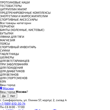
ПРОТЕИНОВЫЕ КАШИ
ТЕСТОБУСТЕРЫ
ЦИТРУЛЛИН МАЛАТ
ПРЕДТРЕНИРОВОЧНЫЕ КОМПЛЕКСЫ
ЭНЕРГЕТИКИ И ЖИРОСЖИГАТЕЛИ#
СПОРТИВНЫЕ АКСЕССУАРЫ
Все товары категории
ПЕРЧАТКИ
БИНТЫ (КОЛЕННЫЕ, КИСТЕВЫЕ)
БУТЫЛКИ
ЛЯМКИ ДЛЯ ТЯГИ
МАГНЕЗИЯ
ПОЯСЫ
СПОРТИВНЫЙ ИНВЕНТАРЬ
СУМКИ
ТАБЛЕТНИЦЫ
ШЕЙКЕРЫ
ДЛЯ ВЕГЕТАРИАНЦЕВ
ПРИ ЗАБОЛЕВАНИЯХ
ДЛЯ ПОХУДЕНИЯ
ДЛЯ ДИАБЕТИКОВ
ДЛЯ ВЕГАНОВ
ДЛЯ СПОРТСМЕНОВ
65fit
Ваш город:
Москва
Ваш город
Москва
?
г. Симферополь, ул. Глинки 57, корпус 2, склад 4
+7 (989) 610-30-74
Пн-Сб 8:00 - 17:00