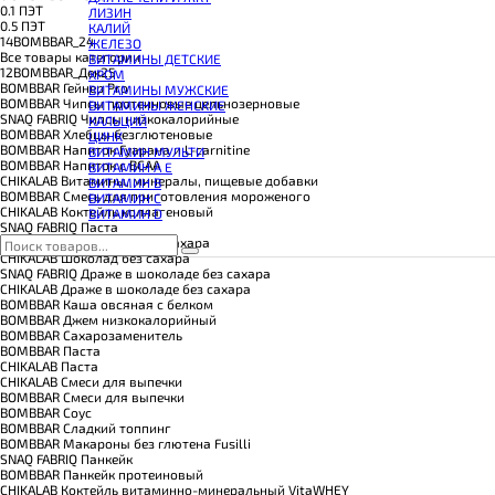
КОЭНЗИМ Q10
0.1 ПЭТ
ЛИЗИН
КРЕАТИН
0.5 ПЭТ
КАЛИЙ
ПОЛЕЗНЫЕ ЖИРЫ
14BOMBBAR_24
ЖЕЛЕЗО
ПРОТЕИН
Все товары категории
ВИТАМИНЫ ДЕТСКИЕ
ПРОТЕИНОВОЕ ПЕЧЕНЬЕ
12BOMBBAR_Дек25
ХРОМ
ПРОТЕИНОВЫЕ БАТОНЧИКИ
BOMBBAR Гейнер Pro
ВИТАМИНЫ МУЖСКИЕ
ПРОТЕИНОВЫЕ КАШИ
BOMBBAR Чипсы протеиновые цельнозерновые
ВИТАМИНЫ ЖЕНСКИЕ
ТЕСТОБУСТЕРЫ
SNAQ FABRIQ Чипсы низкокалорийные
КАЛЬЦИЙ
ЦИТРУЛЛИН МАЛАТ
BOMBBAR Хлебцы безглютеновые
ЦИНК
ПРЕДТРЕНИРОВОЧНЫЕ КОМПЛЕКСЫ
BOMBBAR Напиток Гуарана и L-carnitine
ВИТАМИН МУЛЬТИ
ЭНЕРГЕТИКИ И ЖИРОСЖИГАТЕЛИ#
BOMBBAR Напиток с BCAA
ВИТАМИН A E
CHIKALAB Витамины, минералы, пищевые добавки
ВИТАМИН B
BOMBBAR Смесь для приготовления мороженого
ВИТАМИН C
CHIKALAB Коктейль коллагеновый
ВИТАМИН D
SNAQ FABRIQ Паста
SNAQ FABRIQ Шоколад без сахара
CHIKALAB Шоколад без сахара
SNAQ FABRIQ Драже в шоколаде без сахара
CHIKALAB Драже в шоколаде без сахара
BOMBBAR Каша овсяная с белком
BOMBBAR Джем низкокалорийный
BOMBBAR Сахарозаменитель
BOMBBAR Паста
CHIKALAB Паста
CHIKALAB Смеси для выпечки
BOMBBAR Смеси для выпечки
BOMBBAR Соус
BOMBBAR Сладкий топпинг
BOMBBAR Макароны без глютена Fusilli
SNAQ FABRIQ Панкейк
BOMBBAR Панкейк протеиновый
CHIKALAB Коктейль витаминно-минеральный VitaWHEY