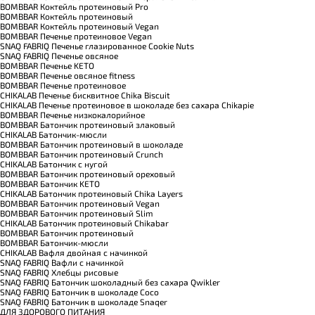
BOMBBAR Коктейль протеиновый Pro
BOMBBAR Коктейль протеиновый
BOMBBAR Коктейль протеиновый Vegan
BOMBBAR Печенье протеиновое Vegan
SNAQ FABRIQ Печенье глазированное Cookie Nuts
SNAQ FABRIQ Печенье овсяное
BOMBBAR Печенье KETO
BOMBBAR Печенье овсяное fitness
BOMBBAR Печенье протеиновое
CHIKALAB Печенье бисквитное Chika Biscuit
CHIKALAB Печенье протеиновое в шоколаде без сахара Chikapie
BOMBBAR Печенье низкокалорийное
BOMBBAR Батончик протеиновый злаковый
CHIKALAB Батончик-мюсли
BOMBBAR Батончик протеиновый в шоколаде
BOMBBAR Батончик протеиновый Crunch
CHIKALAB Батончик с нугой
BOMBBAR Батончик протеиновый ореховый
BOMBBAR Батончик KETO
CHIKALAB Батончик протеиновый Chika Layers
BOMBBAR Батончик протеиновый Vegan
BOMBBAR Батончик протеиновый Slim
CHIKALAB Батончик протеиновый Chikabar
BOMBBAR Батончик протеиновый
BOMBBAR Батончик-мюсли
CHIKALAB Вафля двойная с начинкой
SNAQ FABRIQ Вафли с начинкой
SNAQ FABRIQ Хлебцы рисовые
SNAQ FABRIQ Батончик шоколадный без сахара Qwikler
SNAQ FABRIQ Батончик в шоколаде Coco
SNAQ FABRIQ Батончик в шоколаде Snaqer
ДЛЯ ЗДОРОВОГО ПИТАНИЯ