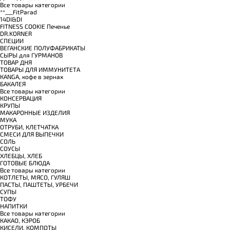
Все товары категории
**___FitParad
14DI&DI
FITNESS COOKIE Печенье
DR.KORNER
СПЕЦИИ
ВЕГАНСКИЕ ПОЛУФАБРИКАТЫ
СЫРЫ для ГУРМАНОВ
TОВАР ДНЯ
TОВАРЫ ДЛЯ ИММУНИТЕТА
КANGA, кофе в зернах
БАКАЛЕЯ
Все товары категории
КОНСЕРВАЦИЯ
КРУПЫ
МАКАРОННЫЕ ИЗДЕЛИЯ
МУКА
ОТРУБИ, КЛЕТЧАТКА
СМЕСИ ДЛЯ ВЫПЕЧКИ
СОЛЬ
СОУСЫ
ХЛЕБЦЫ, ХЛЕБ
ГОТОВЫЕ БЛЮДА
Все товары категории
КОТЛЕТЫ, МЯСО, ГУЛЯШ
ПАСТЫ, ПАШТЕТЫ, УРБЕЧИ
СУПЫ
ТОФУ
НАПИТКИ
Все товары категории
КАКАО, КЭРОБ
КИСЕЛИ, КОМПОТЫ