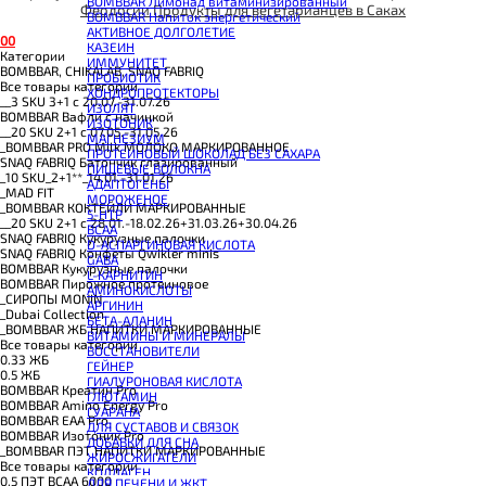
BOMBBAR Лимонад витаминизированный
Феодосии
Продукты для вегетарианцев в Саках
BOMBBAR Напиток энергетический
АКТИВНОЕ ДОЛГОЛЕТИЕ
0
0
КАЗЕИН
Категории
ИММУНИТЕТ
BOMBBAR, CHIKALAB, SNAQ FABRIQ
ПРОБИОТИК
Все товары категории
ХОНДРОПРОТЕКТОРЫ
__3 SKU 3+1 с 20.07.-31.07.26
ИЗОЛЯТ
BOMBBAR Вафли с начинкой
ИЗОТОНИК
__20 SKU 2+1 с 07.05.-31.05.26
МАГНЕЗИУМ
_BOMBBAR PRO Milk МОЛОКО МАРКИРОВАННОЕ
ПРОТЕИНОВЫЙ ШОКОЛАД БЕЗ САХАРА
SNAQ FABRIQ Батончик глазированный
ПИЩЕВЫЕ ВОЛОКНА
_10 SKU_2+1**_14.01.-31.01.26
АДАПТОГЕНЫ
_MAD FIT
МОРОЖЕНОЕ
_BOMBBAR КОКТЕЙЛИ МАРКИРОВАННЫЕ
5-HTP
__20 SKU 2+1 с 28.01.-18.02.26+31.03.26+30.04.26
BCAA
SNAQ FABRIQ Кукурузные палочки
D-АСПАРГИНОВАЯ КИСЛОТА
SNAQ FABRIQ Конфеты Qwikler minis
GABA
BOMBBAR Кукурузные палочки
L-КАРНИТИН
BOMBBAR Пирожное протеиновое
АМИНОКИСЛОТЫ
_CИРОПЫ MONIN
АРГИНИН
_Dubai Collection
БЕТА-АЛАНИН
_BOMBBAR ЖБ НАПИТКИ МАРКИРОВАННЫЕ
ВИТАМИНЫ И МИНЕРАЛЫ
Все товары категории
ВОССТАНОВИТЕЛИ
0.33 ЖБ
ГЕЙНЕР
0.5 ЖБ
ГИАЛУРОНОВАЯ КИСЛОТА
BOMBBAR Креатин Pro
ГЛЮТАМИН
BOMBBAR Amino Energy Pro
ГУАРАНА
BOMBBAR EAA Pro
ДЛЯ СУСТАВОВ И СВЯЗОК
BOMBBAR Изотоник Pro
ДОБАВКИ ДЛЯ СНА
_BOMBBAR ПЭТ НАПИТКИ МАРКИРОВАННЫЕ
ЖИРОСЖИГАТЕЛИ
Все товары категории
КОЛЛАГЕН
0.5 ПЭТ ВСАА 6000
ДЛЯ ПЕЧЕНИ И ЖКТ