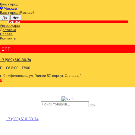
Ваш город:
Главная
Москва
СПОРТИВНОЕ ПИТАНИЕ
Ваш город
Москва
?
ВИТАМИНЫ И МИНЕРАЛЫ
ВИТАМИН МУЛЬТИ
Акции
Аксессуары
CyberMass Multivitamin Daily 90caps
Доставка
Оплата
Контакты
ОПТ
+7 (989) 610-30-74
Пн-Сб 8:00 - 17:00
г. Симферополь, ул. Глинки 57, корпус 2, склад 4
0
+7 (989) 610-30-74