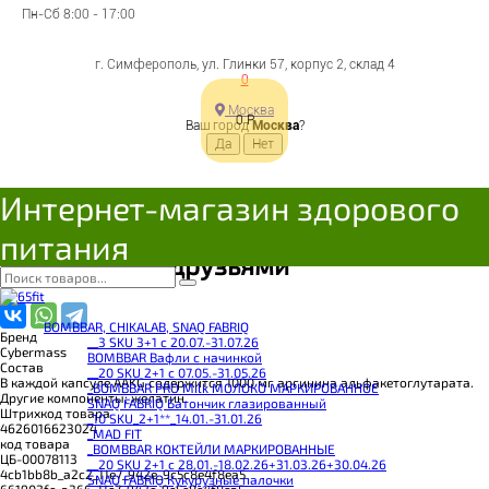
CyberMass Multivitamin
Пн-Сб 8:00 - 17:00
Daily 90caps
г. Симферополь, ул. Глинки 57, корпус 2, склад 4
0
Москва
0
Р
Ваш город
Москва
?
Цена:
465
Р
Под заказ
Интернет-магазин здорового
В корзину
Добавляется...
Добавлен
питания
Поделиться с друзьями
BOMBBAR, CHIKALAB, SNAQ FABRIQ
Бренд
__3 SKU 3+1 с 20.07.-31.07.26
Cybermass
BOMBBAR Вафли с начинкой
Состав
__20 SKU 2+1 с 07.05.-31.05.26
В каждой капсуле AAKG содержится 1000 мг аргинина альфакетоглутарата.
_BOMBBAR PRO Milk МОЛОКО МАРКИРОВАННОЕ
Другие компоненты: желатин.
SNAQ FABRIQ Батончик глазированный
Штрихкод товара
_10 SKU_2+1**_14.01.-31.01.26
4626016623024
_MAD FIT
код товара
_BOMBBAR КОКТЕЙЛИ МАРКИРОВАННЫЕ
ЦБ-00078113
__20 SKU 2+1 с 28.01.-18.02.26+31.03.26+30.04.26
4cb1bb8b_a2c2_11e7_942e_9c5c8e4f8ea5
SNAQ FABRIQ Кукурузные палочки
661902fe-a366-11e7-942e-9c5c8e4f8ea5