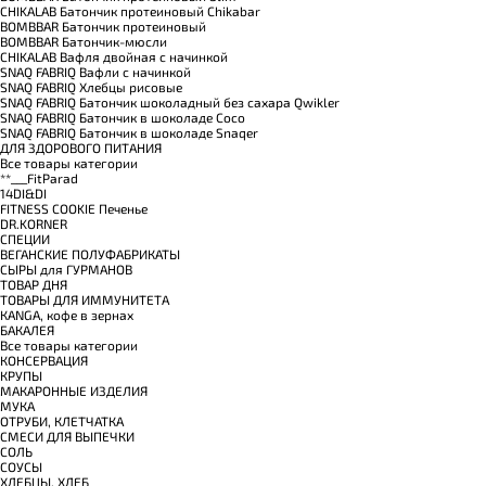
CHIKALAB Батончик протеиновый Chikabar
BOMBBAR Батончик протеиновый
BOMBBAR Батончик-мюсли
CHIKALAB Вафля двойная с начинкой
SNAQ FABRIQ Вафли с начинкой
SNAQ FABRIQ Хлебцы рисовые
SNAQ FABRIQ Батончик шоколадный без сахара Qwikler
SNAQ FABRIQ Батончик в шоколаде Coco
SNAQ FABRIQ Батончик в шоколаде Snaqer
ДЛЯ ЗДОРОВОГО ПИТАНИЯ
Все товары категории
**___FitParad
14DI&DI
FITNESS COOKIE Печенье
DR.KORNER
СПЕЦИИ
ВЕГАНСКИЕ ПОЛУФАБРИКАТЫ
СЫРЫ для ГУРМАНОВ
TОВАР ДНЯ
TОВАРЫ ДЛЯ ИММУНИТЕТА
КANGA, кофе в зернах
БАКАЛЕЯ
Все товары категории
КОНСЕРВАЦИЯ
КРУПЫ
МАКАРОННЫЕ ИЗДЕЛИЯ
МУКА
ОТРУБИ, КЛЕТЧАТКА
СМЕСИ ДЛЯ ВЫПЕЧКИ
СОЛЬ
СОУСЫ
ХЛЕБЦЫ, ХЛЕБ