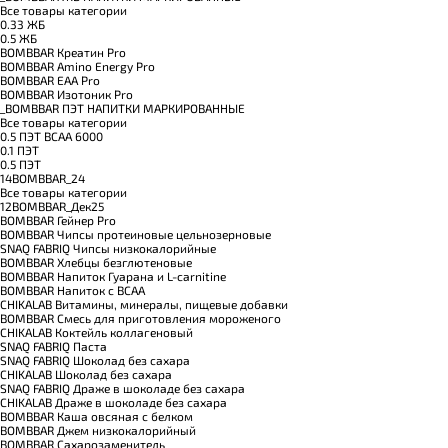
Все товары категории
0.33 ЖБ
0.5 ЖБ
BOMBBAR Креатин Pro
BOMBBAR Amino Energy Pro
BOMBBAR EAA Pro
BOMBBAR Изотоник Pro
_BOMBBAR ПЭТ НАПИТКИ МАРКИРОВАННЫЕ
Все товары категории
0.5 ПЭТ ВСАА 6000
0.1 ПЭТ
0.5 ПЭТ
14BOMBBAR_24
Все товары категории
12BOMBBAR_Дек25
BOMBBAR Гейнер Pro
BOMBBAR Чипсы протеиновые цельнозерновые
SNAQ FABRIQ Чипсы низкокалорийные
BOMBBAR Хлебцы безглютеновые
BOMBBAR Напиток Гуарана и L-carnitine
BOMBBAR Напиток с BCAA
CHIKALAB Витамины, минералы, пищевые добавки
BOMBBAR Смесь для приготовления мороженого
CHIKALAB Коктейль коллагеновый
SNAQ FABRIQ Паста
SNAQ FABRIQ Шоколад без сахара
CHIKALAB Шоколад без сахара
SNAQ FABRIQ Драже в шоколаде без сахара
CHIKALAB Драже в шоколаде без сахара
BOMBBAR Каша овсяная с белком
BOMBBAR Джем низкокалорийный
BOMBBAR Сахарозаменитель