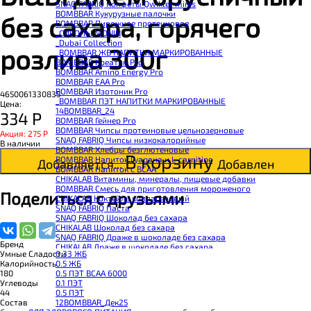
SNAQ FABRIQ Конфеты Qwikler minis
BOMBBAR Кукурузные палочки
без сахара, горячего
BOMBBAR Пирожное протеиновое
_CИРОПЫ MONIN
_Dubai Collection
розлива 300г
_BOMBBAR ЖБ НАПИТКИ МАРКИРОВАННЫЕ
BOMBBAR Креатин Pro
BOMBBAR Amino Energy Pro
BOMBBAR EAA Pro
BOMBBAR Изотоник Pro
4650061330835
_BOMBBAR ПЭТ НАПИТКИ МАРКИРОВАННЫЕ
Цена:
14BOMBBAR_24
334
Р
BOMBBAR Гейнер Pro
BOMBBAR Чипсы протеиновые цельнозерновые
Акция: 275
Р
SNAQ FABRIQ Чипсы низкокалорийные
В наличии
BOMBBAR Хлебцы безглютеновые
В корзину
BOMBBAR Напиток Гуарана и L-carnitine
Добавляется...
Добавлен
BOMBBAR Напиток с BCAA
CHIKALAB Витамины, минералы, пищевые добавки
BOMBBAR Смесь для приготовления мороженого
Поделиться с друзьями
CHIKALAB Коктейль коллагеновый
SNAQ FABRIQ Паста
SNAQ FABRIQ Шоколад без сахара
CHIKALAB Шоколад без сахара
SNAQ FABRIQ Драже в шоколаде без сахара
Бренд
CHIKALAB Драже в шоколаде без сахара
0.33 ЖБ
Умные Сладости
BOMBBAR Каша овсяная с белком
0.5 ЖБ
Калорийность
BOMBBAR Джем низкокалорийный
0.5 ПЭТ ВСАА 6000
180
BOMBBAR Сахарозаменитель
0.1 ПЭТ
Углеводы
BOMBBAR Паста
0.5 ПЭТ
44
CHIKALAB Паста
12BOMBBAR_Дек25
Состав
CHIKALAB Смеси для выпечки