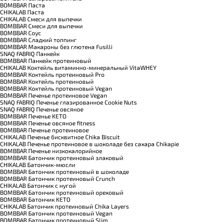
BOMBBAR Паста
CHIKALAB Паста
CHIKALAB Смеси для выпечки
BOMBBAR Смеси для выпечки
BOMBBAR Соус
BOMBBAR Сладкий топпинг
BOMBBAR Макароны без глютена Fusilli
SNAQ FABRIQ Панкейк
BOMBBAR Панкейк протеиновый
CHIKALAB Коктейль витаминно-минеральный VitaWHEY
BOMBBAR Коктейль протеиновый Pro
BOMBBAR Коктейль протеиновый
BOMBBAR Коктейль протеиновый Vegan
BOMBBAR Печенье протеиновое Vegan
SNAQ FABRIQ Печенье глазированное Cookie Nuts
SNAQ FABRIQ Печенье овсяное
BOMBBAR Печенье KETO
BOMBBAR Печенье овсяное fitness
BOMBBAR Печенье протеиновое
CHIKALAB Печенье бисквитное Chika Biscuit
CHIKALAB Печенье протеиновое в шоколаде без сахара Chikapie
BOMBBAR Печенье низкокалорийное
BOMBBAR Батончик протеиновый злаковый
CHIKALAB Батончик-мюсли
BOMBBAR Батончик протеиновый в шоколаде
BOMBBAR Батончик протеиновый Crunch
CHIKALAB Батончик с нугой
BOMBBAR Батончик протеиновый ореховый
BOMBBAR Батончик KETO
CHIKALAB Батончик протеиновый Chika Layers
BOMBBAR Батончик протеиновый Vegan
BOMBBAR Батончик протеиновый Slim