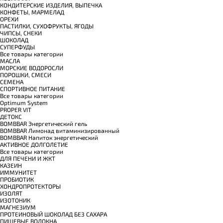
КОНДИТЕРСКИЕ ИЗДЕЛИЯ, ВЫПЕЧКА
КОНФЕТЫ, МАРМЕЛАД
ОРЕХИ
ПАСТИЛКИ, СУХОФРУКТЫ, ЯГОДЫ
ЧИПСЫ, СНЕКИ
ШОКОЛАД
СУПЕРФУДЫ
Все товары категории
МАСЛА
МОРСКИЕ ВОДОРОСЛИ
ПОРОШКИ, СМЕСИ
СЕМЕНА
СПОРТИВНОЕ ПИТАНИЕ
Все товары категории
Optimum System
PROPER VIT
ДЕТОКС
BOMBBAR Энергетический гель
BOMBBAR Лимонад витаминизированный
BOMBBAR Напиток энергетический
АКТИВНОЕ ДОЛГОЛЕТИЕ
Все товары категории
ДЛЯ ПЕЧЕНИ И ЖКТ
КАЗЕИН
ИММУНИТЕТ
ПРОБИОТИК
ХОНДРОПРОТЕКТОРЫ
ИЗОЛЯТ
ИЗОТОНИК
МАГНЕЗИУМ
ПРОТЕИНОВЫЙ ШОКОЛАД БЕЗ САХАРА
ПИЩЕВЫЕ ВОЛОКНА