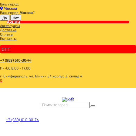
Ваш город:
Главная
Москва
ДЛЯ ЗДОРОВОГО ПИТАНИЯ
Ваш город
Москва
?
СЛАДОСТИ И СНЕКИ
ДЖЕМЫ, ВАРЕНЬЕ
Акции
Аксессуары
Di&Di Джем брусничный без сахара, горячего розлива 300г
Доставка
Оплата
Контакты
ОПТ
+7 (989) 610-30-74
Пн-Сб 8:00 - 17:00
г. Симферополь, ул. Глинки 57, корпус 2, склад 4
0
+7 (989) 610-30-74