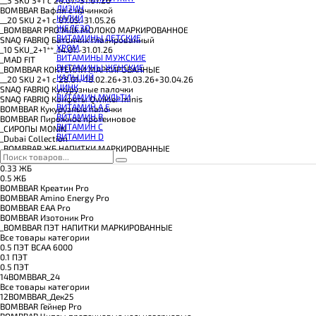
КОЭНЗИМ Q10
ЛИЗИН
BOMBBAR Вафли с начинкой
КРЕАТИН
КАЛИЙ
__20 SKU 2+1 с 07.05.-31.05.26
ПОЛЕЗНЫЕ ЖИРЫ
ЖЕЛЕЗО
_BOMBBAR PRO Milk МОЛОКО МАРКИРОВАННОЕ
ПРОТЕИН
ВИТАМИНЫ ДЕТСКИЕ
SNAQ FABRIQ Батончик глазированный
ПРОТЕИНОВОЕ ПЕЧЕНЬЕ
ХРОМ
_10 SKU_2+1**_14.01.-31.01.26
ПРОТЕИНОВЫЕ БАТОНЧИКИ
ВИТАМИНЫ МУЖСКИЕ
_MAD FIT
ПРОТЕИНОВЫЕ КАШИ
ВИТАМИНЫ ЖЕНСКИЕ
_BOMBBAR КОКТЕЙЛИ МАРКИРОВАННЫЕ
ТЕСТОБУСТЕРЫ
КАЛЬЦИЙ
__20 SKU 2+1 с 28.01.-18.02.26+31.03.26+30.04.26
ЦИТРУЛЛИН МАЛАТ
ЦИНК
SNAQ FABRIQ Кукурузные палочки
ПРЕДТРЕНИРОВОЧНЫЕ КОМПЛЕКСЫ
ВИТАМИН МУЛЬТИ
SNAQ FABRIQ Конфеты Qwikler minis
ЭНЕРГЕТИКИ И ЖИРОСЖИГАТЕЛИ#
ВИТАМИН A E
BOMBBAR Кукурузные палочки
ВИТАМИН B
BOMBBAR Пирожное протеиновое
ВИТАМИН C
_CИРОПЫ MONIN
ВИТАМИН D
_Dubai Collection
_BOMBBAR ЖБ НАПИТКИ МАРКИРОВАННЫЕ
Все товары категории
0.33 ЖБ
0.5 ЖБ
BOMBBAR Креатин Pro
BOMBBAR Amino Energy Pro
BOMBBAR EAA Pro
BOMBBAR Изотоник Pro
_BOMBBAR ПЭТ НАПИТКИ МАРКИРОВАННЫЕ
Все товары категории
0.5 ПЭТ ВСАА 6000
0.1 ПЭТ
0.5 ПЭТ
14BOMBBAR_24
Все товары категории
12BOMBBAR_Дек25
BOMBBAR Гейнер Pro
BOMBBAR Чипсы протеиновые цельнозерновые