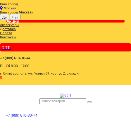
Ваш город:
Главная
Москва
ДЛЯ ЗДОРОВОГО ПИТАНИЯ
Ваш город
Москва
?
TОВАРЫ ДЛЯ ИММУНИТЕТА
Акции
КОМПАС ЗДОРОВЬЯ ФЛАКСЫ Льняные крекеры с куркумой 120г
Аксессуары
Доставка
Оплата
Контакты
ОПТ
+7 (989) 610-30-74
Пн-Сб 8:00 - 17:00
г. Симферополь, ул. Глинки 57, корпус 2, склад 4
0
+7 (989) 610-30-74