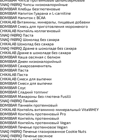
SNAQ FABRIQ Чипсы низкокалорийные
BOMBBAR Хлебцы безглютеновые
BOMBBAR Напиток Гуарана и L-carnitine
BOMBBAR Напиток с BCAA
CHIKALAB Витамины, минералы, пищевые добавки
BOMBBAR Смесь для приготовления мороженого
CHIKALAB Коктейль коллагеновый
SNAQ FABRIQ Паста
SNAQ FABRIQ Шоколад без сахара
CHIKALAB Шоколад без сахара
SNAQ FABRIQ Драже в шоколаде без сахара
CHIKALAB Драже в шоколаде без сахара
BOMBBAR Каша овсяная с белком
BOMBBAR Джем низкокалорийный
BOMBBAR Сахарозаменитель
BOMBBAR Паста
CHIKALAB Паста
CHIKALAB Смеси для выпечки
BOMBBAR Смеси для выпечки
BOMBBAR Соус
BOMBBAR Сладкий топпинг
BOMBBAR Макароны без глютена Fusilli
SNAQ FABRIQ Панкейк
BOMBBAR Панкейк протеиновый
CHIKALAB Коктейль витаминно-минеральный VitaWHEY
BOMBBAR Коктейль протеиновый Pro
BOMBBAR Коктейль протеиновый
BOMBBAR Коктейль протеиновый Vegan
BOMBBAR Печенье протеиновое Vegan
SNAQ FABRIQ Печенье глазированное Cookie Nuts
SNAQ FABRIQ Печенье овсяное
BOMBBAR Печенье KETO