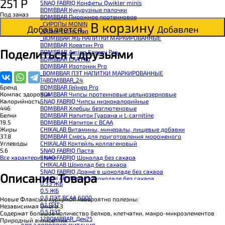
251
Р
SNAQ FABRIQ Конфеты Qwikler minis
BOMBBAR Кукурузные палочки
Под заказ
BOMBBAR Пирожное протеиновое
В корзину
_CИРОПЫ MONIN
Добавляется...
Добавлен
_Dubai Collection
_BOMBBAR ЖБ НАПИТКИ МАРКИРОВАННЫЕ
BOMBBAR Креатин Pro
Поделиться с друзьями
BOMBBAR Amino Energy Pro
BOMBBAR EAA Pro
BOMBBAR Изотоник Pro
_BOMBBAR ПЭТ НАПИТКИ МАРКИРОВАННЫЕ
14BOMBBAR_24
BOMBBAR Гейнер Pro
Бренд
BOMBBAR Чипсы протеиновые цельнозерновые
Компас здоровья
SNAQ FABRIQ Чипсы низкокалорийные
Калорийность
BOMBBAR Хлебцы безглютеновые
446
BOMBBAR Напиток Гуарана и L-carnitine
Белки
BOMBBAR Напиток с BCAA
19.5
CHIKALAB Витамины, минералы, пищевые добавки
Жиры
BOMBBAR Смесь для приготовления мороженого
37.8
CHIKALAB Коктейль коллагеновый
Углеводы
SNAQ FABRIQ Паста
5.6
SNAQ FABRIQ Шоколад без сахара
Все характеристики
CHIKALAB Шоколад без сахара
SNAQ FABRIQ Драже в шоколаде без сахара
Описание Товара
CHIKALAB Драже в шоколаде без сахара
0.33 ЖБ
BOMBBAR Каша овсяная с белком
0.5 ЖБ
BOMBBAR Джем низкокалорийный
0.5 ПЭТ ВСАА 6000
Новые Флаксы с куркумой невероятно полезны:
BOMBBAR Сахарозаменитель
0.1 ПЭТ
Независимая Омега 3
BOMBBAR Паста
0.5 ПЭТ
Содержат большое количество белков, клетчатки, макро-микроэлементов
CHIKALAB Паста
12BOMBBAR_Дек25
Природный антисептик
CHIKALAB Смеси для выпечки