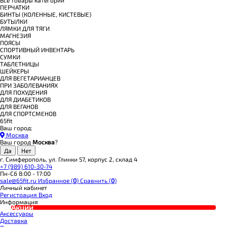
ПЕРЧАТКИ
БИНТЫ (КОЛЕННЫЕ, КИСТЕВЫЕ)
БУТЫЛКИ
ЛЯМКИ ДЛЯ ТЯГИ
МАГНЕЗИЯ
ПОЯСЫ
СПОРТИВНЫЙ ИНВЕНТАРЬ
СУМКИ
ТАБЛЕТНИЦЫ
ШЕЙКЕРЫ
ДЛЯ ВЕГЕТАРИАНЦЕВ
ПРИ ЗАБОЛЕВАНИЯХ
ДЛЯ ПОХУДЕНИЯ
ДЛЯ ДИАБЕТИКОВ
ДЛЯ ВЕГАНОВ
ДЛЯ СПОРТСМЕНОВ
65fit
Ваш город:
Москва
Ваш город
Москва
?
г. Симферополь, ул. Глинки 57, корпус 2, склад 4
+7 (989) 610-30-74
Пн-Сб 8:00 - 17:00
sale@65fit.ru
Избранное (
0
)
Сравнить (
0
)
Личный кабинет
Регистрация
Вход
Информация
Акции
Аксессуары
Доставка