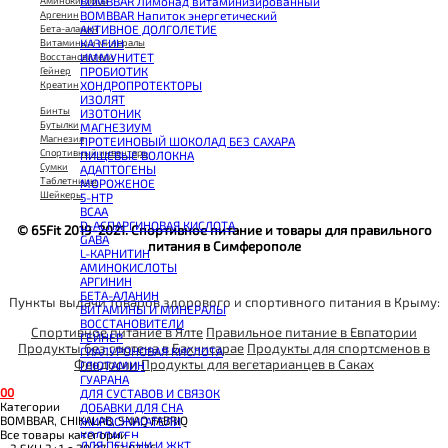
BOMBBAR Лимонад витаминизированный
Аминокислоты
BOMBBAR Напиток энергетический
Аргенин
АКТИВНОЕ ДОЛГОЛЕТИЕ
Бета-аланин
КАЗЕИН
Витамины и минералы
ИММУНИТЕТ
Восстановители
ПРОБИОТИК
Гейнер
ХОНДРОПРОТЕКТОРЫ
Креатин
ИЗОЛЯТ
Бинты
ИЗОТОНИК
Бутылки
МАГНЕЗИУМ
Магнезия
ПРОТЕИНОВЫЙ ШОКОЛАД БЕЗ САХАРА
Спортивный инвентарь
ПИЩЕВЫЕ ВОЛОКНА
Сумки
АДАПТОГЕНЫ
Таблетницы
МОРОЖЕНОЕ
Шейкеры
5-HTP
BCAA
D-АСПАРГИНОВАЯ КИСЛОТА
© 65Fit 2019-2021. Спортивное питание и товары для правильного
GABA
питания в Симферополе
L-КАРНИТИН
АМИНОКИСЛОТЫ
АРГИНИН
БЕТА-АЛАНИН
Пункты выдачи товаров здорового и спортивного питания в Крыму:
ВИТАМИНЫ И МИНЕРАЛЫ
ВОССТАНОВИТЕЛИ
Спортивное питание в Ялте
Правильное питание в Евпатории
ГЕЙНЕР
Продукты без глютена в Бахчисарае
Продукты для спортсменов в
ГИАЛУРОНОВАЯ КИСЛОТА
Феодосии
Продукты для вегетарианцев в Саках
ГЛЮТАМИН
ГУАРАНА
0
0
ДЛЯ СУСТАВОВ И СВЯЗОК
Категории
ДОБАВКИ ДЛЯ СНА
BOMBBAR, CHIKALAB, SNAQ FABRIQ
ЖИРОСЖИГАТЕЛИ
Все товары категории
КОЛЛАГЕН
ДЛЯ ПЕЧЕНИ И ЖКТ
__3 SKU 3+1 с 20.07.-31.07.26