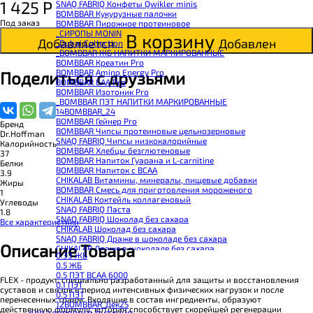
1 425
Р
SNAQ FABRIQ Конфеты Qwikler minis
BOMBBAR Кукурузные палочки
Под заказ
BOMBBAR Пирожное протеиновое
_CИРОПЫ MONIN
В корзину
Добавляется...
Добавлен
_Dubai Collection
_BOMBBAR ЖБ НАПИТКИ МАРКИРОВАННЫЕ
BOMBBAR Креатин Pro
BOMBBAR Amino Energy Pro
Поделиться с друзьями
BOMBBAR EAA Pro
BOMBBAR Изотоник Pro
_BOMBBAR ПЭТ НАПИТКИ МАРКИРОВАННЫЕ
14BOMBBAR_24
BOMBBAR Гейнер Pro
Бренд
BOMBBAR Чипсы протеиновые цельнозерновые
Dr.Hoffman
SNAQ FABRIQ Чипсы низкокалорийные
Калорийность
BOMBBAR Хлебцы безглютеновые
37
BOMBBAR Напиток Гуарана и L-carnitine
Белки
BOMBBAR Напиток с BCAA
3.9
CHIKALAB Витамины, минералы, пищевые добавки
Жиры
BOMBBAR Смесь для приготовления мороженого
1
CHIKALAB Коктейль коллагеновый
Углеводы
SNAQ FABRIQ Паста
1.8
SNAQ FABRIQ Шоколад без сахара
Все характеристики
CHIKALAB Шоколад без сахара
SNAQ FABRIQ Драже в шоколаде без сахара
Описание Товара
CHIKALAB Драже в шоколаде без сахара
0.33 ЖБ
BOMBBAR Каша овсяная с белком
0.5 ЖБ
BOMBBAR Джем низкокалорийный
0.5 ПЭТ ВСАА 6000
BOMBBAR Сахарозаменитель
FLEX - продукт, специально разработанный для защиты и восстановления
0.1 ПЭТ
BOMBBAR Паста
суставов и связок в период интенсивных физических нагрузок и после
0.5 ПЭТ
CHIKALAB Паста
перенесенных травм. Входящие в состав ингредиенты, образуют
12BOMBBAR_Дек25
CHIKALAB Смеси для выпечки
действенную формулу, которая способствует скорейшей регенерации