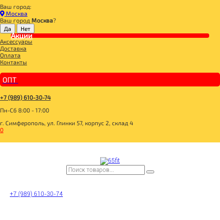
Ваш город:
Главная
Москва
СПОРТИВНОЕ ПИТАНИЕ
Ваш город
Москва
?
ДЛЯ СУСТАВОВ И СВЯЗОК
Акции
Dr.Hoffman Flex "Дыня" для суставов и связок 30 порций 400г
Аксессуары
Доставка
Оплата
Контакты
ОПТ
+7 (989) 610-30-74
Пн-Сб 8:00 - 17:00
г. Симферополь, ул. Глинки 57, корпус 2, склад 4
0
+7 (989) 610-30-74