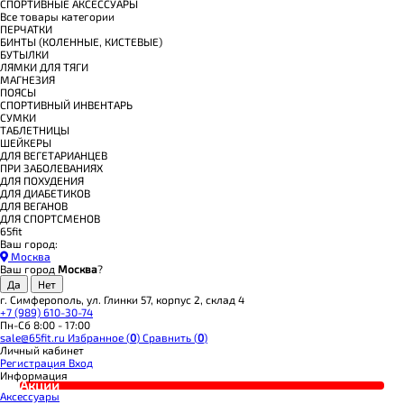
СПОРТИВНЫЕ АКСЕССУАРЫ
Все товары категории
ПЕРЧАТКИ
БИНТЫ (КОЛЕННЫЕ, КИСТЕВЫЕ)
БУТЫЛКИ
ЛЯМКИ ДЛЯ ТЯГИ
МАГНЕЗИЯ
ПОЯСЫ
СПОРТИВНЫЙ ИНВЕНТАРЬ
СУМКИ
ТАБЛЕТНИЦЫ
ШЕЙКЕРЫ
ДЛЯ ВЕГЕТАРИАНЦЕВ
ПРИ ЗАБОЛЕВАНИЯХ
ДЛЯ ПОХУДЕНИЯ
ДЛЯ ДИАБЕТИКОВ
ДЛЯ ВЕГАНОВ
ДЛЯ СПОРТСМЕНОВ
65fit
Ваш город:
Москва
Ваш город
Москва
?
г. Симферополь, ул. Глинки 57, корпус 2, склад 4
+7 (989) 610-30-74
Пн-Сб 8:00 - 17:00
sale@65fit.ru
Избранное (
0
)
Сравнить (
0
)
Личный кабинет
Регистрация
Вход
Информация
Акции
Аксессуары