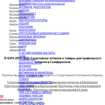
BOMBBAR Лимонад витаминизированный
BOMBBAR Напиток энергетический
Аминокислоты
АКТИВНОЕ ДОЛГОЛЕТИЕ
Аргенин
КАЗЕИН
Бета-аланин
ИММУНИТЕТ
Витамины и минералы
ПРОБИОТИК
Восстановители
ХОНДРОПРОТЕКТОРЫ
Гейнер
ИЗОЛЯТ
Креатин
ИЗОТОНИК
МАГНЕЗИУМ
Бинты
ПРОТЕИНОВЫЙ ШОКОЛАД БЕЗ САХАРА
Бутылки
ПИЩЕВЫЕ ВОЛОКНА
Магнезия
АДАПТОГЕНЫ
Спортивный инвентарь
МОРОЖЕНОЕ
Сумки
5-HTP
Таблетницы
BCAA
Шейкеры
D-АСПАРГИНОВАЯ КИСЛОТА
GABA
© 65Fit 2019-2021. Спортивное питание и товары для правильного
L-КАРНИТИН
питания в Симферополе
АМИНОКИСЛОТЫ
АРГИНИН
БЕТА-АЛАНИН
ВИТАМИНЫ И МИНЕРАЛЫ
Пункты выдачи товаров здорового и спортивного питания в Крыму:
ВОССТАНОВИТЕЛИ
ГЕЙНЕР
Спортивное питание в Ялте
Правильное питание в Евпатории
ГИАЛУРОНОВАЯ КИСЛОТА
Продукты без глютена в Бахчисарае
Продукты для спортсменов в
ГЛЮТАМИН
ГУАРАНА
Феодосии
Продукты для вегетарианцев в Саках
ДЛЯ СУСТАВОВ И СВЯЗОК
ДОБАВКИ ДЛЯ СНА
0
0
ЖИРОСЖИГАТЕЛИ
Категории
КОЛЛАГЕН
BOMBBAR, CHIKALAB, SNAQ FABRIQ
ДЛЯ ПЕЧЕНИ И ЖКТ