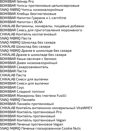
BOMBBAR Гейнер Pro
BOMBBAR Чипсы протеиновые цельнозерновые
SNAQ FABRIQ Чипсы низкокалорийные
BOMBBAR Хлебцы безглютеновые
BOMBBAR Напиток Гуарана и L-carnitine
BOMBBAR Напиток с BCAA
CHIKALAB Витамины, минералы, пищевые добавки
BOMBBAR Смесь для приготовления мороженого
CHIKALAB Коктейль коллагеновый
SNAQ FABRIQ Паста
SNAQ FABRIQ Шоколад без сахара
CHIKALAB Шоколад без сахара
SNAQ FABRIQ Драже в шоколаде без сахара
CHIKALAB Драже в шоколаде без сахара
BOMBBAR Каша овсяная с белком
BOMBBAR Джем низкокалорийный
BOMBBAR Сахарозаменитель
BOMBBAR Паста
CHIKALAB Паста
CHIKALAB Смеси для выпечки
BOMBBAR Смеси для выпечки
BOMBBAR Соус
BOMBBAR Сладкий топпинг
BOMBBAR Макароны без глютена Fusilli
SNAQ FABRIQ Панкейк
BOMBBAR Панкейк протеиновый
CHIKALAB Коктейль витаминно-минеральный VitaWHEY
BOMBBAR Коктейль протеиновый Pro
BOMBBAR Коктейль протеиновый
BOMBBAR Коктейль протеиновый Vegan
BOMBBAR Печенье протеиновое Vegan
SNAQ FABRIQ Печенье глазированное Cookie Nuts