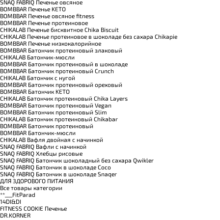
SNAQ FABRIQ Печенье овсяное
BOMBBAR Печенье KETO
BOMBBAR Печенье овсяное fitness
BOMBBAR Печенье протеиновое
CHIKALAB Печенье бисквитное Chika Biscuit
CHIKALAB Печенье протеиновое в шоколаде без сахара Chikapie
BOMBBAR Печенье низкокалорийное
BOMBBAR Батончик протеиновый злаковый
CHIKALAB Батончик-мюсли
BOMBBAR Батончик протеиновый в шоколаде
BOMBBAR Батончик протеиновый Crunch
CHIKALAB Батончик с нугой
BOMBBAR Батончик протеиновый ореховый
BOMBBAR Батончик KETO
CHIKALAB Батончик протеиновый Chika Layers
BOMBBAR Батончик протеиновый Vegan
BOMBBAR Батончик протеиновый Slim
CHIKALAB Батончик протеиновый Chikabar
BOMBBAR Батончик протеиновый
BOMBBAR Батончик-мюсли
CHIKALAB Вафля двойная с начинкой
SNAQ FABRIQ Вафли с начинкой
SNAQ FABRIQ Хлебцы рисовые
SNAQ FABRIQ Батончик шоколадный без сахара Qwikler
SNAQ FABRIQ Батончик в шоколаде Coco
SNAQ FABRIQ Батончик в шоколаде Snaqer
ДЛЯ ЗДОРОВОГО ПИТАНИЯ
Все товары категории
**___FitParad
14DI&DI
FITNESS COOKIE Печенье
DR.KORNER