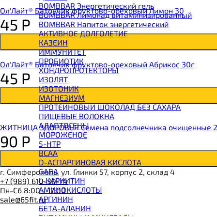
BOMBBAR Энергетический гель
Ол'Лайт® Батончик фруктово-ореховый Лимон 30
BOMBBAR Лимонад витаминизированный
45
Р
BOMBBAR Напиток энергетический
АКТИВНОЕ ДОЛГОЛЕТИЕ
КАЗЕИН
ИММУНИТЕТ
ПРОБИОТИК
Ол'Лайт® Батончик фруктово-ореховый Абрикос 30г
ХОНДРОПРОТЕКТОРЫ
45
Р
ИЗОЛЯТ
ИЗОТОНИК
МАГНЕЗИУМ
ПРОТЕИНОВЫЙ ШОКОЛАД БЕЗ САХАРА
ПИЩЕВЫЕ ВОЛОКНА
АДАПТОГЕНЫ
ЖИТНИЦА ЗДОРОВЬЯ Семена подсолнечника очищенные 
МОРОЖЕНОЕ
90
Р
5-HTP
BCAA
D-АСПАРГИНОВАЯ КИСЛОТА
GABA
г. Симферополь, ул. Глинки 57, корпус 2, склад 4
L-КАРНИТИН
+7 (989) 610-30-74
АМИНОКИСЛОТЫ
Пн-Сб 8:00 - 17:00
АРГИНИН
sale@65fit.ru
БЕТА-АЛАНИН