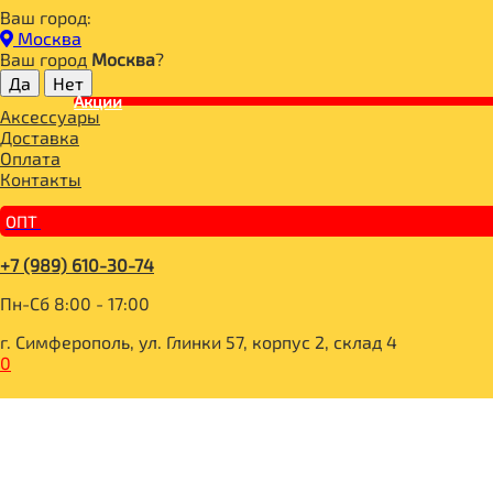
Ваш город:
Главная
Москва
ДЛЯ ЗДОРОВОГО ПИТАНИЯ
Ваш город
Москва
?
СЛАДОСТИ И СНЕКИ
СНЭКИ И БАТОНЧИКИ
Акции
Аксессуары
Ол'Лайт® Батончик фруктово-ореховый Инжир 30г
Доставка
Оплата
Контакты
ОПТ
+7 (989) 610-30-74
Пн-Сб 8:00 - 17:00
г. Симферополь, ул. Глинки 57, корпус 2, склад 4
0