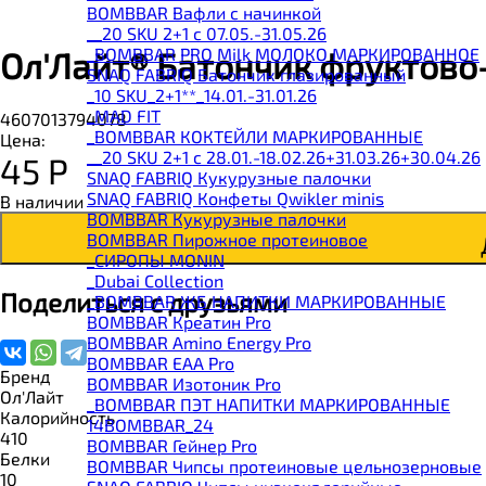
BOMBBAR Вафли с начинкой
__20 SKU 2+1 с 07.05.-31.05.26
_BOMBBAR PRO Milk МОЛОКО МАРКИРОВАННОЕ
Ол'Лайт® Батончик фруктово
SNAQ FABRIQ Батончик глазированный
_10 SKU_2+1**_14.01.-31.01.26
_MAD FIT
4607013794078
_BOMBBAR КОКТЕЙЛИ МАРКИРОВАННЫЕ
Цена:
__20 SKU 2+1 с 28.01.-18.02.26+31.03.26+30.04.26
45
Р
SNAQ FABRIQ Кукурузные палочки
SNAQ FABRIQ Конфеты Qwikler minis
В наличии
BOMBBAR Кукурузные палочки
BOMBBAR Пирожное протеиновое
_CИРОПЫ MONIN
_Dubai Collection
Поделиться с друзьями
_BOMBBAR ЖБ НАПИТКИ МАРКИРОВАННЫЕ
BOMBBAR Креатин Pro
BOMBBAR Amino Energy Pro
BOMBBAR EAA Pro
Бренд
BOMBBAR Изотоник Pro
Ол'Лайт
_BOMBBAR ПЭТ НАПИТКИ МАРКИРОВАННЫЕ
Калорийность
14BOMBBAR_24
410
BOMBBAR Гейнер Pro
Белки
BOMBBAR Чипсы протеиновые цельнозерновые
10