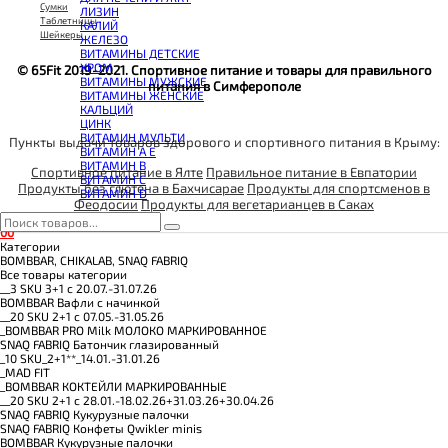
КОЭНЗИМ Q10
Сумки
ЛИЗИН
КРЕАТИН
Таблетницы
КАЛИЙ
ПОЛЕЗНЫЕ ЖИРЫ
Шейкеры
ЖЕЛЕЗО
ПРОТЕИН
ВИТАМИНЫ ДЕТСКИЕ
ПРОТЕИНОВОЕ ПЕЧЕНЬЕ
ХРОМ
© 65Fit 2019-2021. Спортивное питание и товары для правильного
ПРОТЕИНОВЫЕ БАТОНЧИКИ
ВИТАМИНЫ МУЖСКИЕ
ПРОТЕИНОВЫЕ КАШИ
питания в Симферополе
ВИТАМИНЫ ЖЕНСКИЕ
ТЕСТОБУСТЕРЫ
КАЛЬЦИЙ
ЦИТРУЛЛИН МАЛАТ
ЦИНК
ПРЕДТРЕНИРОВОЧНЫЕ КОМПЛЕКСЫ
ВИТАМИН МУЛЬТИ
ЭНЕРГЕТИКИ И ЖИРОСЖИГАТЕЛИ#
Пункты выдачи товаров здорового и спортивного питания в Крыму:
ВИТАМИН A E
ВИТАМИН B
Спортивное питание в Ялте
Правильное питание в Евпатории
ВИТАМИН C
Продукты без глютена в Бахчисарае
Продукты для спортсменов в
ВИТАМИН D
Феодосии
Продукты для вегетарианцев в Саках
0
0
Категории
BOMBBAR, CHIKALAB, SNAQ FABRIQ
Все товары категории
__3 SKU 3+1 с 20.07.-31.07.26
BOMBBAR Вафли с начинкой
__20 SKU 2+1 с 07.05.-31.05.26
_BOMBBAR PRO Milk МОЛОКО МАРКИРОВАННОЕ
SNAQ FABRIQ Батончик глазированный
_10 SKU_2+1**_14.01.-31.01.26
_MAD FIT
_BOMBBAR КОКТЕЙЛИ МАРКИРОВАННЫЕ
__20 SKU 2+1 с 28.01.-18.02.26+31.03.26+30.04.26
SNAQ FABRIQ Кукурузные палочки
SNAQ FABRIQ Конфеты Qwikler minis
BOMBBAR Кукурузные палочки