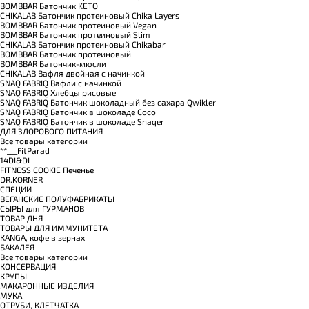
BOMBBAR Батончик KETO
CHIKALAB Батончик протеиновый Chika Layers
BOMBBAR Батончик протеиновый Vegan
BOMBBAR Батончик протеиновый Slim
CHIKALAB Батончик протеиновый Chikabar
BOMBBAR Батончик протеиновый
BOMBBAR Батончик-мюсли
CHIKALAB Вафля двойная с начинкой
SNAQ FABRIQ Вафли с начинкой
SNAQ FABRIQ Хлебцы рисовые
SNAQ FABRIQ Батончик шоколадный без сахара Qwikler
SNAQ FABRIQ Батончик в шоколаде Coco
SNAQ FABRIQ Батончик в шоколаде Snaqer
ДЛЯ ЗДОРОВОГО ПИТАНИЯ
Все товары категории
**___FitParad
14DI&DI
FITNESS COOKIE Печенье
DR.KORNER
СПЕЦИИ
ВЕГАНСКИЕ ПОЛУФАБРИКАТЫ
СЫРЫ для ГУРМАНОВ
TОВАР ДНЯ
TОВАРЫ ДЛЯ ИММУНИТЕТА
КANGA, кофе в зернах
БАКАЛЕЯ
Все товары категории
КОНСЕРВАЦИЯ
КРУПЫ
МАКАРОННЫЕ ИЗДЕЛИЯ
МУКА
ОТРУБИ, КЛЕТЧАТКА