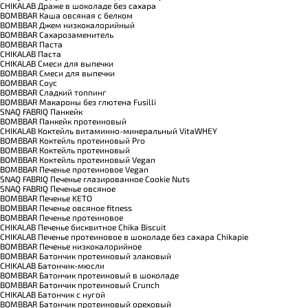
CHIKALAB Драже в шоколаде без сахара
BOMBBAR Каша овсяная с белком
BOMBBAR Джем низкокалорийный
BOMBBAR Сахарозаменитель
BOMBBAR Паста
CHIKALAB Паста
CHIKALAB Смеси для выпечки
BOMBBAR Смеси для выпечки
BOMBBAR Соус
BOMBBAR Сладкий топпинг
BOMBBAR Макароны без глютена Fusilli
SNAQ FABRIQ Панкейк
BOMBBAR Панкейк протеиновый
CHIKALAB Коктейль витаминно-минеральный VitaWHEY
BOMBBAR Коктейль протеиновый Pro
BOMBBAR Коктейль протеиновый
BOMBBAR Коктейль протеиновый Vegan
BOMBBAR Печенье протеиновое Vegan
SNAQ FABRIQ Печенье глазированное Cookie Nuts
SNAQ FABRIQ Печенье овсяное
BOMBBAR Печенье KETO
BOMBBAR Печенье овсяное fitness
BOMBBAR Печенье протеиновое
CHIKALAB Печенье бисквитное Chika Biscuit
CHIKALAB Печенье протеиновое в шоколаде без сахара Chikapie
BOMBBAR Печенье низкокалорийное
BOMBBAR Батончик протеиновый злаковый
CHIKALAB Батончик-мюсли
BOMBBAR Батончик протеиновый в шоколаде
BOMBBAR Батончик протеиновый Crunch
CHIKALAB Батончик с нугой
BOMBBAR Батончик протеиновый ореховый