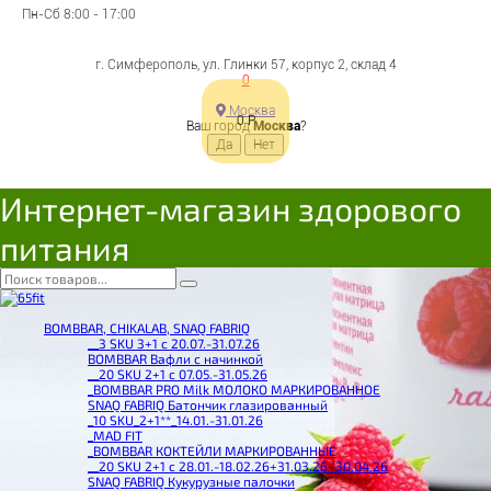
Пн-Сб 8:00 - 17:00
г. Симферополь, ул. Глинки 57, корпус 2, склад 4
0
Москва
0
Р
Ваш город
Москва
?
Интернет-магазин здорового
питания
BOMBBAR, CHIKALAB, SNAQ FABRIQ
__3 SKU 3+1 с 20.07.-31.07.26
BOMBBAR Вафли с начинкой
__20 SKU 2+1 с 07.05.-31.05.26
_BOMBBAR PRO Milk МОЛОКО МАРКИРОВАННОЕ
SNAQ FABRIQ Батончик глазированный
_10 SKU_2+1**_14.01.-31.01.26
_MAD FIT
_BOMBBAR КОКТЕЙЛИ МАРКИРОВАННЫЕ
__20 SKU 2+1 с 28.01.-18.02.26+31.03.26+30.04.26
SNAQ FABRIQ Кукурузные палочки