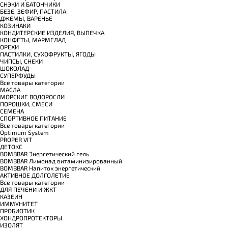
СНЭКИ И БАТОНЧИКИ
БЕЗЕ, ЗЕФИР, ПАСТИЛА
ДЖЕМЫ, ВАРЕНЬЕ
КОЗИНАКИ
КОНДИТЕРСКИЕ ИЗДЕЛИЯ, ВЫПЕЧКА
КОНФЕТЫ, МАРМЕЛАД
ОРЕХИ
ПАСТИЛКИ, СУХОФРУКТЫ, ЯГОДЫ
ЧИПСЫ, СНЕКИ
ШОКОЛАД
СУПЕРФУДЫ
Все товары категории
МАСЛА
МОРСКИЕ ВОДОРОСЛИ
ПОРОШКИ, СМЕСИ
СЕМЕНА
СПОРТИВНОЕ ПИТАНИЕ
Все товары категории
Optimum System
PROPER VIT
ДЕТОКС
BOMBBAR Энергетический гель
BOMBBAR Лимонад витаминизированный
BOMBBAR Напиток энергетический
АКТИВНОЕ ДОЛГОЛЕТИЕ
Все товары категории
ДЛЯ ПЕЧЕНИ И ЖКТ
КАЗЕИН
ИММУНИТЕТ
ПРОБИОТИК
ХОНДРОПРОТЕКТОРЫ
ИЗОЛЯТ