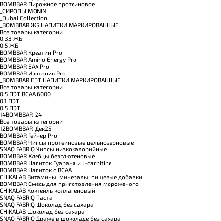
BOMBBAR Пирожное протеиновое
_CИРОПЫ MONIN
_Dubai Collection
_BOMBBAR ЖБ НАПИТКИ МАРКИРОВАННЫЕ
Все товары категории
0.33 ЖБ
0.5 ЖБ
BOMBBAR Креатин Pro
BOMBBAR Amino Energy Pro
BOMBBAR EAA Pro
BOMBBAR Изотоник Pro
_BOMBBAR ПЭТ НАПИТКИ МАРКИРОВАННЫЕ
Все товары категории
0.5 ПЭТ ВСАА 6000
0.1 ПЭТ
0.5 ПЭТ
14BOMBBAR_24
Все товары категории
12BOMBBAR_Дек25
BOMBBAR Гейнер Pro
BOMBBAR Чипсы протеиновые цельнозерновые
SNAQ FABRIQ Чипсы низкокалорийные
BOMBBAR Хлебцы безглютеновые
BOMBBAR Напиток Гуарана и L-carnitine
BOMBBAR Напиток с BCAA
CHIKALAB Витамины, минералы, пищевые добавки
BOMBBAR Смесь для приготовления мороженого
CHIKALAB Коктейль коллагеновый
SNAQ FABRIQ Паста
SNAQ FABRIQ Шоколад без сахара
CHIKALAB Шоколад без сахара
SNAQ FABRIQ Драже в шоколаде без сахара