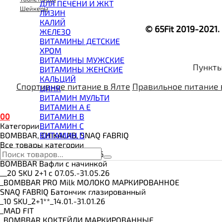
ВИТАМИНЫ И МИНЕРАЛЫ
ДЛЯ ПЕЧЕНИ И ЖКТ
Шейкеры
ВОССТАНОВИТЕЛИ
ЛИЗИН
ГЕЙНЕР
КАЛИЙ
© 65Fit 2019-2021
ГИАЛУРОНОВАЯ КИСЛОТА
ЖЕЛЕЗО
ГЛЮТАМИН
ВИТАМИНЫ ДЕТСКИЕ
ГУАРАНА
ХРОМ
ДЛЯ СУСТАВОВ И СВЯЗОК
ВИТАМИНЫ МУЖСКИЕ
Пункты
ДОБАВКИ ДЛЯ СНА
ВИТАМИНЫ ЖЕНСКИЕ
ЖИРОСЖИГАТЕЛИ
КАЛЬЦИЙ
КОЛЛАГЕН
Спортивное питание в Ялте
Правильное питание 
ЦИНК
КОЭНЗИМ Q10
ВИТАМИН МУЛЬТИ
КРЕАТИН
ВИТАМИН A E
ПОЛЕЗНЫЕ ЖИРЫ
0
0
ВИТАМИН B
ПРОТЕИН
Категории
ВИТАМИН C
ПРОТЕИНОВОЕ ПЕЧЕНЬЕ
BOMBBAR, CHIKALAB, SNAQ FABRIQ
ВИТАМИН D
ПРОТЕИНОВЫЕ БАТОНЧИКИ
Все товары категории
ПРОТЕИНОВЫЕ КАШИ
__3 SKU 3+1 с 20.07.-31.07.26
ТЕСТОБУСТЕРЫ
BOMBBAR Вафли с начинкой
ЦИТРУЛЛИН МАЛАТ
__20 SKU 2+1 с 07.05.-31.05.26
ПРЕДТРЕНИРОВОЧНЫЕ КОМПЛЕКСЫ
_BOMBBAR PRO Milk МОЛОКО МАРКИРОВАННОЕ
ЭНЕРГЕТИКИ И ЖИРОСЖИГАТЕЛИ#
SNAQ FABRIQ Батончик глазированный
_10 SKU_2+1**_14.01.-31.01.26
_MAD FIT
_BOMBBAR КОКТЕЙЛИ МАРКИРОВАННЫЕ