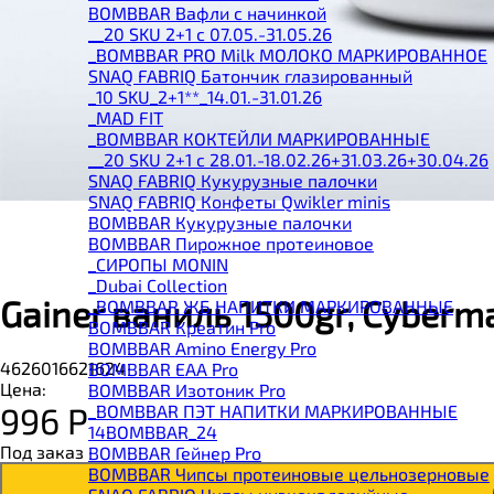
BOMBBAR Вафли с начинкой
__20 SKU 2+1 с 07.05.-31.05.26
_BOMBBAR PRO Milk МОЛОКО МАРКИРОВАННОЕ
SNAQ FABRIQ Батончик глазированный
_10 SKU_2+1**_14.01.-31.01.26
_MAD FIT
_BOMBBAR КОКТЕЙЛИ МАРКИРОВАННЫЕ
__20 SKU 2+1 с 28.01.-18.02.26+31.03.26+30.04.26
SNAQ FABRIQ Кукурузные палочки
SNAQ FABRIQ Конфеты Qwikler minis
BOMBBAR Кукурузные палочки
BOMBBAR Пирожное протеиновое
_CИРОПЫ MONIN
_Dubai Collection
Gainer ваниль 1500gr, Cyberm
_BOMBBAR ЖБ НАПИТКИ МАРКИРОВАННЫЕ
BOMBBAR Креатин Pro
BOMBBAR Amino Energy Pro
4626016621624
BOMBBAR EAA Pro
Цена:
BOMBBAR Изотоник Pro
996
Р
_BOMBBAR ПЭТ НАПИТКИ МАРКИРОВАННЫЕ
14BOMBBAR_24
Под заказ
BOMBBAR Гейнер Pro
BOMBBAR Чипсы протеиновые цельнозерновые