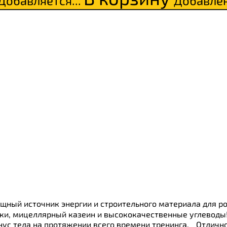
Добавляется...
Добавле
ки
о
щный источник энергии и строительного материала для р
и, мицеллярный казеин и высококачественные углеводы! 
ус тела на протяжении всего времени тренинга. Отличн