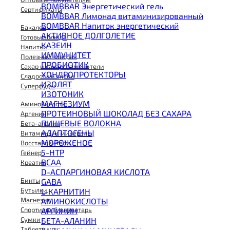
BOMBBAR Энергетический гель
Сертификаты
BOMBBAR Лимонад витаминизированный
BOMBBAR Напиток энергетический
Бакалея
АКТИВНОЕ ДОЛГОЛЕТИЕ
Готовые блюда
КАЗЕИН
Напитки
ИММУНИТЕТ
Полезный завтрак
ПРОБИОТИК
Сахар и сахарозаменители
ХОНДРОПРОТЕКТОРЫ
Сладости и снеки
ИЗОЛЯТ
Суперфуды
ИЗОТОНИК
МАГНЕЗИУМ
Аминокислоты
ПРОТЕИНОВЫЙ ШОКОЛАД БЕЗ САХАРА
Аргенин
ПИЩЕВЫЕ ВОЛОКНА
Бета-аланин
АДАПТОГЕНЫ
Витамины и минералы
МОРОЖЕНОЕ
Восстановители
5-HTP
Гейнер
BCAA
Креатин
D-АСПАРГИНОВАЯ КИСЛОТА
Бинты
GABA
Бутылки
L-КАРНИТИН
Магнезия
АМИНОКИСЛОТЫ
Спортивный инвентарь
АРГИНИН
Сумки
БЕТА-АЛАНИН
Таблетницы