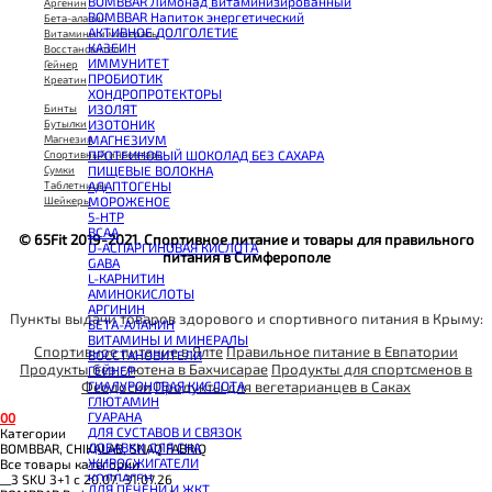
BOMBBAR Лимонад витаминизированный
Аргенин
BOMBBAR Напиток энергетический
Бета-аланин
АКТИВНОЕ ДОЛГОЛЕТИЕ
Витамины и минералы
КАЗЕИН
Восстановители
ИММУНИТЕТ
Гейнер
ПРОБИОТИК
Креатин
ХОНДРОПРОТЕКТОРЫ
ИЗОЛЯТ
Бинты
ИЗОТОНИК
Бутылки
МАГНЕЗИУМ
Магнезия
ПРОТЕИНОВЫЙ ШОКОЛАД БЕЗ САХАРА
Спортивный инвентарь
ПИЩЕВЫЕ ВОЛОКНА
Сумки
АДАПТОГЕНЫ
Таблетницы
МОРОЖЕНОЕ
Шейкеры
5-HTP
BCAA
© 65Fit 2019-2021. Спортивное питание и товары для правильного
D-АСПАРГИНОВАЯ КИСЛОТА
питания в Симферополе
GABA
L-КАРНИТИН
АМИНОКИСЛОТЫ
АРГИНИН
Пункты выдачи товаров здорового и спортивного питания в Крыму:
БЕТА-АЛАНИН
ВИТАМИНЫ И МИНЕРАЛЫ
Спортивное питание в Ялте
Правильное питание в Евпатории
ВОССТАНОВИТЕЛИ
Продукты без глютена в Бахчисарае
Продукты для спортсменов в
ГЕЙНЕР
Феодосии
Продукты для вегетарианцев в Саках
ГИАЛУРОНОВАЯ КИСЛОТА
ГЛЮТАМИН
ГУАРАНА
0
0
ДЛЯ СУСТАВОВ И СВЯЗОК
Категории
ДОБАВКИ ДЛЯ СНА
BOMBBAR, CHIKALAB, SNAQ FABRIQ
ЖИРОСЖИГАТЕЛИ
Все товары категории
КОЛЛАГЕН
__3 SKU 3+1 с 20.07.-31.07.26
ДЛЯ ПЕЧЕНИ И ЖКТ