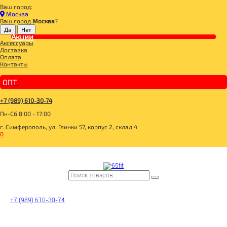
Ваш город:
Главная
Москва
ДЛЯ ЗДОРОВОГО ПИТАНИЯ
Ваш город
Москва
?
СЛАДОСТИ И СНЕКИ
СНЭКИ И БАТОНЧИКИ
Акции
Аксессуары
ГАЛА-ГАЛЕТА-ГРАЙН Овсяные хлопья и клюква 30г
Доставка
Оплата
Контакты
ОПТ
+7 (989) 610-30-74
Пн-Сб 8:00 - 17:00
г. Симферополь, ул. Глинки 57, корпус 2, склад 4
0
+7 (989) 610-30-74