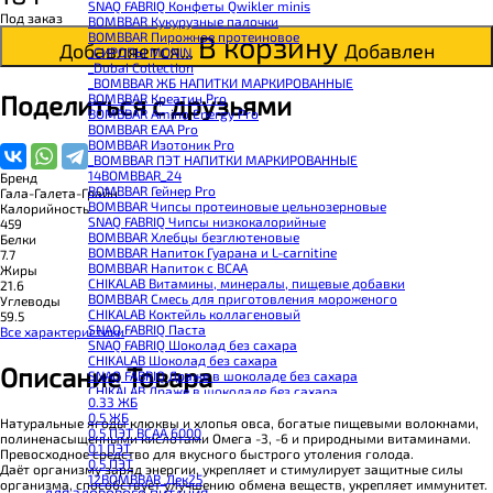
SNAQ FABRIQ Конфеты Qwikler minis
Под заказ
BOMBBAR Кукурузные палочки
BOMBBAR Пирожное протеиновое
В корзину
Добавляется...
Добавлен
_CИРОПЫ MONIN
_Dubai Collection
_BOMBBAR ЖБ НАПИТКИ МАРКИРОВАННЫЕ
Поделиться с друзьями
BOMBBAR Креатин Pro
BOMBBAR Amino Energy Pro
BOMBBAR EAA Pro
BOMBBAR Изотоник Pro
_BOMBBAR ПЭТ НАПИТКИ МАРКИРОВАННЫЕ
14BOMBBAR_24
Бренд
BOMBBAR Гейнер Pro
Гала-Галета-Грайн
BOMBBAR Чипсы протеиновые цельнозерновые
Калорийность
SNAQ FABRIQ Чипсы низкокалорийные
459
BOMBBAR Хлебцы безглютеновые
Белки
BOMBBAR Напиток Гуарана и L-carnitine
7.7
BOMBBAR Напиток с BCAA
Жиры
CHIKALAB Витамины, минералы, пищевые добавки
21.6
BOMBBAR Смесь для приготовления мороженого
Углеводы
CHIKALAB Коктейль коллагеновый
59.5
SNAQ FABRIQ Паста
Все характеристики
SNAQ FABRIQ Шоколад без сахара
CHIKALAB Шоколад без сахара
Описание Товара
SNAQ FABRIQ Драже в шоколаде без сахара
CHIKALAB Драже в шоколаде без сахара
0.33 ЖБ
BOMBBAR Каша овсяная с белком
0.5 ЖБ
BOMBBAR Джем низкокалорийный
Натуральные ягоды клюквы и хлопья овса, богатые пищевыми волокнами,
0.5 ПЭТ ВСАА 6000
BOMBBAR Сахарозаменитель
полиненасыщенными кислотами Омега -3, -6 и природными витаминами.
0.1 ПЭТ
BOMBBAR Паста
Превосходное средство для вкусного быстрого утоления голода.
0.5 ПЭТ
CHIKALAB Паста
Даёт организму заряд энергии, укрепляет и стимулирует защитные силы
12BOMBBAR_Дек25
CHIKALAB Смеси для выпечки
организма, способствует улучшению обмена веществ, укрепляет иммунитет.