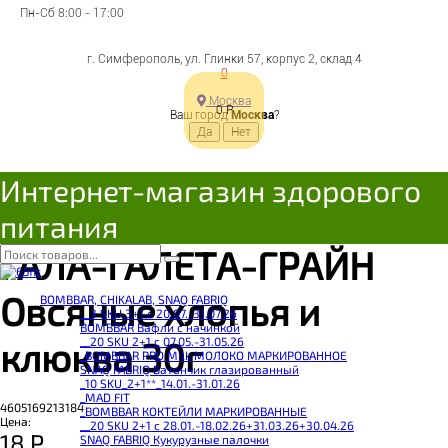
Пн-Сб 8:00 - 17:00
г. Симферополь, ул. Глинки 57, корпус 2, склад 4
0
Москва
0
Р
Ваш город
Москва
?
Интернет-магазин здорового
питания
ГАЛА-ГАЛЕТА-ГРАЙН
Овсяные хлопья и
BOMBBAR, CHIKALAB, SNAQ FABRIQ
__3 SKU 3+1 с 20.07.-31.07.26
BOMBBAR Вафли с начинкой
__20 SKU 2+1 с 07.05.-31.05.26
клюква 30г
_BOMBBAR PRO Milk МОЛОКО МАРКИРОВАННОЕ
SNAQ FABRIQ Батончик глазированный
_10 SKU_2+1**_14.01.-31.01.26
_MAD FIT
4605169213184
_BOMBBAR КОКТЕЙЛИ МАРКИРОВАННЫЕ
Цена:
__20 SKU 2+1 с 28.01.-18.02.26+31.03.26+30.04.26
18
Р
SNAQ FABRIQ Кукурузные палочки