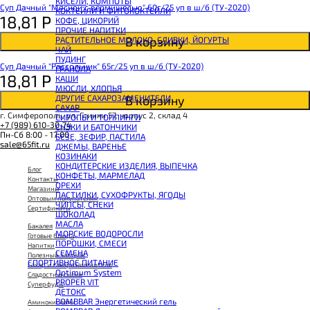
КИСЕЛИ, КОМПОТЫ
CHIKALAB Вафля двойная с начинкой
Суп Дачный "Мясной с вермишелью" 60г/25 уп в ш/б (ТУ-2020)
КОКТЕЙЛИ И ФИТОКОКТЕЙЛИ
SNAQ FABRIQ Вафли с начинкой
18,81
Р
КОФЕ, ЦИКОРИЙ
SNAQ FABRIQ Хлебцы рисовые
ПРОЧИЕ НАПИТКИ
SNAQ FABRIQ Батончик шоколадный без сахара Qwikler
В корзину
РАСТИТЕЛЬНОЕ МОЛОКО, СЛИВКИ, ЙОГУРТЫ
SNAQ FABRIQ Батончик в шоколаде Coco
ЧАЙ
SNAQ FABRIQ Батончик в шоколаде Snaqer
ПУДИНГ
Суп Дачный "Рассольник" 65г/25 уп в ш/б (ТУ-2020)
ГРАНОЛА
18,81
Р
КАШИ
МЮСЛИ, ХЛОПЬЯ
В корзину
ДРУГИЕ САХАРОЗАМЕНИТЕЛИ
САХАР
г. Симферополь, ул. Глинки 57, корпус 2, склад 4
СИРОПЫ И ТОППИНГИ
+7 (989) 610-30-74
СНЭКИ И БАТОНЧИКИ
Пн-Сб 8:00 - 17:00
БЕЗЕ, ЗЕФИР, ПАСТИЛА
sale@65fit.ru
ДЖЕМЫ, ВАРЕНЬЕ
КОЗИНАКИ
КОНДИТЕРСКИЕ ИЗДЕЛИЯ, ВЫПЕЧКА
Блог
КОНФЕТЫ, МАРМЕЛАД
Контакты
ОРЕХИ
Магазины
ПАСТИЛКИ, СУХОФРУКТЫ, ЯГОДЫ
Оптовым покупателям
ЧИПСЫ, СНЕКИ
Сертификаты
ШОКОЛАД
МАСЛА
Бакалея
МОРСКИЕ ВОДОРОСЛИ
Готовые блюда
ПОРОШКИ, СМЕСИ
Напитки
СЕМЕНА
Полезный завтрак
СПОРТИВНОЕ ПИТАНИЕ
Сахар и сахарозаменители
Optimum System
Сладости и снеки
PROPER VIT
Суперфуды
ДЕТОКС
BOMBBAR Энергетический гель
Аминокислоты