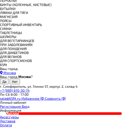
ПЕРЧАТКИ
БИНТЫ (КОЛЕННЫЕ, КИСТЕВЫЕ)
БУТЫЛКИ
ЛЯМКИ ДЛЯ ТЯГИ
МАГНЕЗИЯ
ПОЯСЫ
СПОРТИВНЫЙ ИНВЕНТАРЬ
СУМКИ
ТАБЛЕТНИЦЫ
ШЕЙКЕРЫ
ДЛЯ ВЕГЕТАРИАНЦЕВ
ПРИ ЗАБОЛЕВАНИЯХ
ДЛЯ ПОХУДЕНИЯ
ДЛЯ ДИАБЕТИКОВ
ДЛЯ ВЕГАНОВ
ДЛЯ СПОРТСМЕНОВ
65fit
Ваш город:
Москва
Ваш город
Москва
?
г. Симферополь, ул. Глинки 57, корпус 2, склад 4
+7 (989) 610-30-74
Пн-Сб 8:00 - 17:00
sale@65fit.ru
Избранное (
0
)
Сравнить (
0
)
Личный кабинет
Регистрация
Вход
Информация
Акции
Аксессуары
Доставка
Оплата