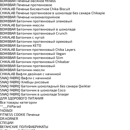
BOMBBAR Печенье овсяное fitness
BOMBBAR Печенье протеиновое
CHIKALAB Печенье бисквитное Chika Biscuit
CHIKALAB Печенье протеиновое в шоколаде без сахара Chikapie
BOMBBAR Печенье низкокалорийное
BOMBBAR Батончик протеиновый злаковый
CHIKALAB Батончик-мюсли
BOMBBAR Батончик протеиновый в шоколаде
BOMBBAR Батончик протеиновый Crunch
CHIKALAB Батончик с нугой
BOMBBAR Батончик протеиновый ореховый
BOMBBAR Батончик KETO
CHIKALAB Батончик протеиновый Chika Layers
BOMBBAR Батончик протеиновый Vegan
BOMBBAR Батончик протеиновый Slim
CHIKALAB Батончик протеиновый Chikabar
BOMBBAR Батончик протеиновый
BOMBBAR Батончик-мюсли
CHIKALAB Вафля двойная с начинкой
SNAQ FABRIQ Вафли с начинкой
SNAQ FABRIQ Хлебцы рисовые
SNAQ FABRIQ Батончик шоколадный без сахара Qwikler
SNAQ FABRIQ Батончик в шоколаде Coco
SNAQ FABRIQ Батончик в шоколаде Snaqer
ДЛЯ ЗДОРОВОГО ПИТАНИЯ
Все товары категории
**___FitParad
14DI&DI
FITNESS COOKIE Печенье
DR.KORNER
СПЕЦИИ
ВЕГАНСКИЕ ПОЛУФАБРИКАТЫ