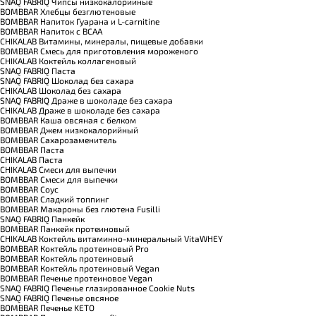
SNAQ FABRIQ Чипсы низкокалорийные
BOMBBAR Хлебцы безглютеновые
BOMBBAR Напиток Гуарана и L-carnitine
BOMBBAR Напиток с BCAA
CHIKALAB Витамины, минералы, пищевые добавки
BOMBBAR Смесь для приготовления мороженого
CHIKALAB Коктейль коллагеновый
SNAQ FABRIQ Паста
SNAQ FABRIQ Шоколад без сахара
CHIKALAB Шоколад без сахара
SNAQ FABRIQ Драже в шоколаде без сахара
CHIKALAB Драже в шоколаде без сахара
BOMBBAR Каша овсяная с белком
BOMBBAR Джем низкокалорийный
BOMBBAR Сахарозаменитель
BOMBBAR Паста
CHIKALAB Паста
CHIKALAB Смеси для выпечки
BOMBBAR Смеси для выпечки
BOMBBAR Соус
BOMBBAR Сладкий топпинг
BOMBBAR Макароны без глютена Fusilli
SNAQ FABRIQ Панкейк
BOMBBAR Панкейк протеиновый
CHIKALAB Коктейль витаминно-минеральный VitaWHEY
BOMBBAR Коктейль протеиновый Pro
BOMBBAR Коктейль протеиновый
BOMBBAR Коктейль протеиновый Vegan
BOMBBAR Печенье протеиновое Vegan
SNAQ FABRIQ Печенье глазированное Cookie Nuts
SNAQ FABRIQ Печенье овсяное
BOMBBAR Печенье KETO