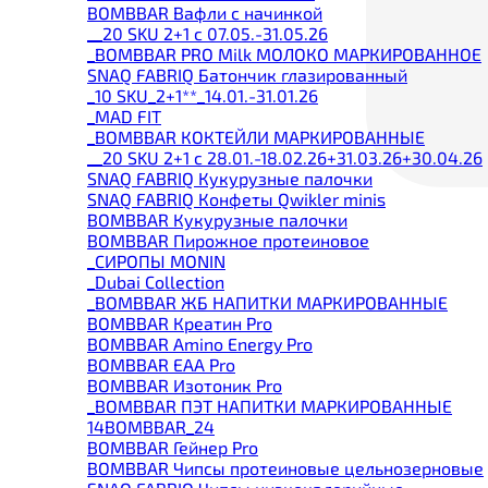
BOMBBAR Вафли с начинкой
__20 SKU 2+1 с 07.05.-31.05.26
_BOMBBAR PRO Milk МОЛОКО МАРКИРОВАННОЕ
SNAQ FABRIQ Батончик глазированный
_10 SKU_2+1**_14.01.-31.01.26
_MAD FIT
_BOMBBAR КОКТЕЙЛИ МАРКИРОВАННЫЕ
__20 SKU 2+1 с 28.01.-18.02.26+31.03.26+30.04.26
SNAQ FABRIQ Кукурузные палочки
SNAQ FABRIQ Конфеты Qwikler minis
BOMBBAR Кукурузные палочки
BOMBBAR Пирожное протеиновое
_CИРОПЫ MONIN
_Dubai Collection
_BOMBBAR ЖБ НАПИТКИ МАРКИРОВАННЫЕ
BOMBBAR Креатин Pro
BOMBBAR Amino Energy Pro
BOMBBAR EAA Pro
BOMBBAR Изотоник Pro
_BOMBBAR ПЭТ НАПИТКИ МАРКИРОВАННЫЕ
14BOMBBAR_24
BOMBBAR Гейнер Pro
BOMBBAR Чипсы протеиновые цельнозерновые