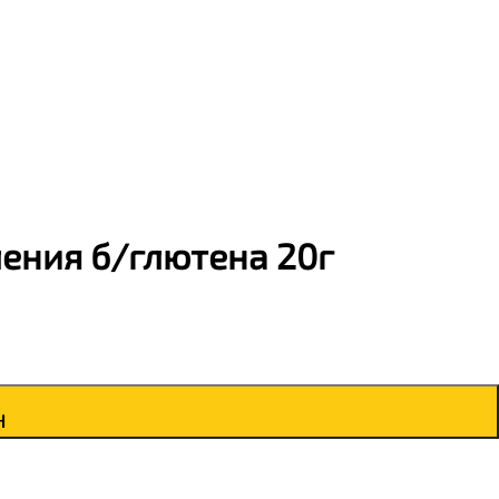
ения б/глютена 20г
н