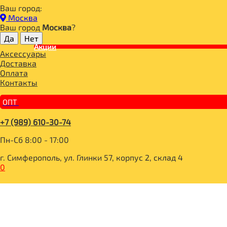
Ваш город:
Главная
Москва
ДЛЯ ЗДОРОВОГО ПИТАНИЯ
Ваш город
Москва
?
ГОТОВЫЕ БЛЮДА
СУПЫ
Акции
Аксессуары
GARNEC Суп-пюре "Вегасуп" томатный быстрого приготовл
Доставка
Оплата
Контакты
ОПТ
+7 (989) 610-30-74
Пн-Сб 8:00 - 17:00
г. Симферополь, ул. Глинки 57, корпус 2, склад 4
0