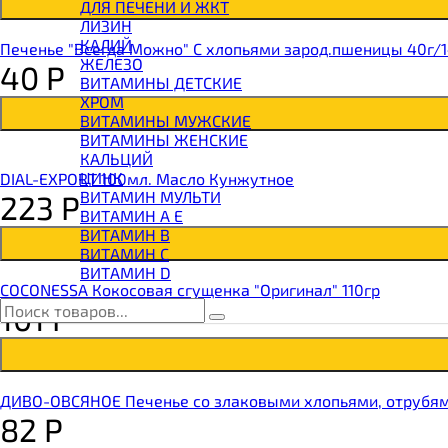
ВИТАМИНЫ И МИНЕРАЛЫ
ДЛЯ ПЕЧЕНИ И ЖКТ
ВОССТАНОВИТЕЛИ
ЛИЗИН
ГЕЙНЕР
КАЛИЙ
Печенье "Всегда Можно" С хлопьями зарод.пшеницы 40г/
ГИАЛУРОНОВАЯ КИСЛОТА
ЖЕЛЕЗО
40
Р
ГЛЮТАМИН
ВИТАМИНЫ ДЕТСКИЕ
ГУАРАНА
ХРОМ
ДЛЯ СУСТАВОВ И СВЯЗОК
ВИТАМИНЫ МУЖСКИЕ
ДОБАВКИ ДЛЯ СНА
ВИТАМИНЫ ЖЕНСКИЕ
ЖИРОСЖИГАТЕЛИ
КАЛЬЦИЙ
КОЛЛАГЕН
ЦИНК
DIAL-EXPORT 100мл. Масло Кунжутное
КОЭНЗИМ Q10
ВИТАМИН МУЛЬТИ
223
Р
КРЕАТИН
ВИТАМИН A E
ПОЛЕЗНЫЕ ЖИРЫ
ВИТАМИН B
ПРОТЕИН
ВИТАМИН C
ПРОТЕИНОВОЕ ПЕЧЕНЬЕ
ВИТАМИН D
ПРОТЕИНОВЫЕ БАТОНЧИКИ
COCONESSA Кокосовая сгущенка "Оригинал" 110гр
ПРОТЕИНОВЫЕ КАШИ
101
Р
ТЕСТОБУСТЕРЫ
ЦИТРУЛЛИН МАЛАТ
ПРЕДТРЕНИРОВОЧНЫЕ КОМПЛЕКСЫ
ЭНЕРГЕТИКИ И ЖИРОСЖИГАТЕЛИ#
ДИВО-ОВСЯНОЕ Печенье со злаковыми хлопьями, отрубям
82
Р