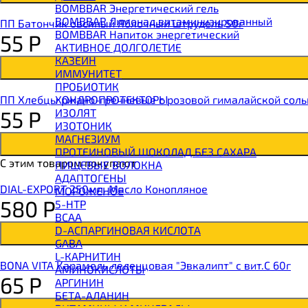
BOMBBAR Энергетический гель
BOMBBAR Лимонад витаминизированный
ПП Батончик овсяный Яблочный штрудель 50г
BOMBBAR Напиток энергетический
55
Р
АКТИВНОЕ ДОЛГОЛЕТИЕ
КАЗЕИН
ИММУНИТЕТ
ПРОБИОТИК
ХОНДРОПРОТЕКТОРЫ
ПП Хлебцы ржано-гречневые с розовой гималайской соль
ИЗОЛЯТ
55
Р
ИЗОТОНИК
МАГНЕЗИУМ
ПРОТЕИНОВЫЙ ШОКОЛАД БЕЗ САХАРА
С этим товаром покупают
ПИЩЕВЫЕ ВОЛОКНА
АДАПТОГЕНЫ
DIAL-EXPORT 250мл. Масло Конопляное
МОРОЖЕНОЕ
580
Р
5-HTP
BCAA
D-АСПАРГИНОВАЯ КИСЛОТА
GABA
L-КАРНИТИН
BONA VITA Карамель леденцовая "Эвкалипт" с вит.С 60г
АМИНОКИСЛОТЫ
65
Р
АРГИНИН
БЕТА-АЛАНИН