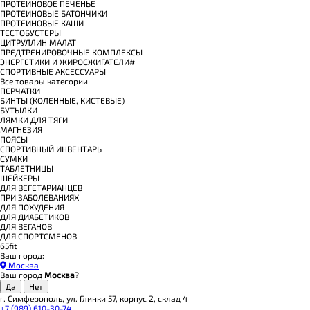
ПРОТЕИНОВОЕ ПЕЧЕНЬЕ
ПРОТЕИНОВЫЕ БАТОНЧИКИ
ПРОТЕИНОВЫЕ КАШИ
ТЕСТОБУСТЕРЫ
ЦИТРУЛЛИН МАЛАТ
ПРЕДТРЕНИРОВОЧНЫЕ КОМПЛЕКСЫ
ЭНЕРГЕТИКИ И ЖИРОСЖИГАТЕЛИ#
СПОРТИВНЫЕ АКСЕССУАРЫ
Все товары категории
ПЕРЧАТКИ
БИНТЫ (КОЛЕННЫЕ, КИСТЕВЫЕ)
БУТЫЛКИ
ЛЯМКИ ДЛЯ ТЯГИ
МАГНЕЗИЯ
ПОЯСЫ
СПОРТИВНЫЙ ИНВЕНТАРЬ
СУМКИ
ТАБЛЕТНИЦЫ
ШЕЙКЕРЫ
ДЛЯ ВЕГЕТАРИАНЦЕВ
ПРИ ЗАБОЛЕВАНИЯХ
ДЛЯ ПОХУДЕНИЯ
ДЛЯ ДИАБЕТИКОВ
ДЛЯ ВЕГАНОВ
ДЛЯ СПОРТСМЕНОВ
65fit
Ваш город:
Москва
Ваш город
Москва
?
г. Симферополь, ул. Глинки 57, корпус 2, склад 4
+7 (989) 610-30-74