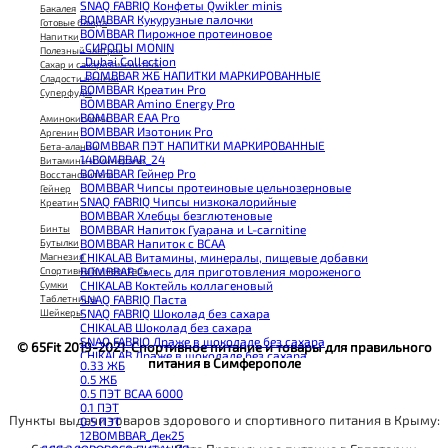
SNAQ FABRIQ Конфеты Qwikler minis
Бакалея
BOMBBAR Кукурузные палочки
Готовые блюда
BOMBBAR Пирожное протеиновое
Напитки
_CИРОПЫ MONIN
Полезный завтрак
_Dubai Collection
Сахар и сахарозаменители
_BOMBBAR ЖБ НАПИТКИ МАРКИРОВАННЫЕ
Сладости и снеки
BOMBBAR Креатин Pro
Суперфуды
BOMBBAR Amino Energy Pro
BOMBBAR EAA Pro
Аминокислоты
BOMBBAR Изотоник Pro
Аргенин
_BOMBBAR ПЭТ НАПИТКИ МАРКИРОВАННЫЕ
Бета-аланин
14BOMBBAR_24
Витамины и минералы
BOMBBAR Гейнер Pro
Восстановители
BOMBBAR Чипсы протеиновые цельнозерновые
Гейнер
SNAQ FABRIQ Чипсы низкокалорийные
Креатин
BOMBBAR Хлебцы безглютеновые
Бинты
BOMBBAR Напиток Гуарана и L-carnitine
Бутылки
BOMBBAR Напиток с BCAA
Магнезия
CHIKALAB Витамины, минералы, пищевые добавки
Спортивный инвентарь
BOMBBAR Смесь для приготовления мороженого
Сумки
CHIKALAB Коктейль коллагеновый
Таблетницы
SNAQ FABRIQ Паста
Шейкеры
SNAQ FABRIQ Шоколад без сахара
CHIKALAB Шоколад без сахара
SNAQ FABRIQ Драже в шоколаде без сахара
© 65Fit 2019-2021. Спортивное питание и товары для правильного
CHIKALAB Драже в шоколаде без сахара
питания в Симферополе
0.33 ЖБ
BOMBBAR Каша овсяная с белком
0.5 ЖБ
BOMBBAR Джем низкокалорийный
0.5 ПЭТ ВСАА 6000
BOMBBAR Сахарозаменитель
0.1 ПЭТ
BOMBBAR Паста
Пункты выдачи товаров здорового и спортивного питания в Крыму:
0.5 ПЭТ
CHIKALAB Паста
12BOMBBAR_Дек25
CHIKALAB Смеси для выпечки