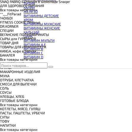
КОЭНЗИМ Q10
SNAQ FABRIQ Батончик в шоколаде Snaqer
ЛИЗИН
КРЕАТИН
ДЛЯ ЗДОРОВОГО ПИТАНИЯ
КАЛИЙ
ПОЛЕЗНЫЕ ЖИРЫ
Все товары категории
ЖЕЛЕЗО
ПРОТЕИН
**___FitParad
ВИТАМИНЫ ДЕТСКИЕ
ПРОТЕИНОВОЕ ПЕЧЕНЬЕ
14DI&DI
ХРОМ
ПРОТЕИНОВЫЕ БАТОНЧИКИ
FITNESS COOKIE Печенье
ВИТАМИНЫ МУЖСКИЕ
ПРОТЕИНОВЫЕ КАШИ
DR.KORNER
ВИТАМИНЫ ЖЕНСКИЕ
ТЕСТОБУСТЕРЫ
СПЕЦИИ
КАЛЬЦИЙ
ЦИТРУЛЛИН МАЛАТ
ВЕГАНСКИЕ ПОЛУФАБРИКАТЫ
ЦИНК
ПРЕДТРЕНИРОВОЧНЫЕ КОМПЛЕКСЫ
СЫРЫ для ГУРМАНОВ
ВИТАМИН МУЛЬТИ
ЭНЕРГЕТИКИ И ЖИРОСЖИГАТЕЛИ#
TОВАР ДНЯ
ВИТАМИН A E
TОВАРЫ ДЛЯ ИММУНИТЕТА
ВИТАМИН B
КANGA, кофе в зернах
ВИТАМИН C
БАКАЛЕЯ
ВИТАМИН D
Все товары категории
КОНСЕРВАЦИЯ
КРУПЫ
МАКАРОННЫЕ ИЗДЕЛИЯ
МУКА
ОТРУБИ, КЛЕТЧАТКА
СМЕСИ ДЛЯ ВЫПЕЧКИ
СОЛЬ
СОУСЫ
ХЛЕБЦЫ, ХЛЕБ
ГОТОВЫЕ БЛЮДА
Все товары категории
КОТЛЕТЫ, МЯСО, ГУЛЯШ
ПАСТЫ, ПАШТЕТЫ, УРБЕЧИ
СУПЫ
ТОФУ
НАПИТКИ
Все товары категории