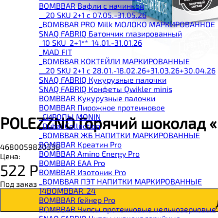
BOMBBAR Вафли с начинкой
__20 SKU 2+1 с 07.05.-31.05.26
_BOMBBAR PRO Milk МОЛОКО МАРКИРОВАННОЕ
SNAQ FABRIQ Батончик глазированный
_10 SKU_2+1**_14.01.-31.01.26
_MAD FIT
_BOMBBAR КОКТЕЙЛИ МАРКИРОВАННЫЕ
__20 SKU 2+1 с 28.01.-18.02.26+31.03.26+30.04.26
SNAQ FABRIQ Кукурузные палочки
SNAQ FABRIQ Конфеты Qwikler minis
BOMBBAR Кукурузные палочки
BOMBBAR Пирожное протеиновое
_CИРОПЫ MONIN
POLEZZNO Горячий шоколад 
_Dubai Collection
_BOMBBAR ЖБ НАПИТКИ МАРКИРОВАННЫЕ
BOMBBAR Креатин Pro
4680059820338
BOMBBAR Amino Energy Pro
Цена:
BOMBBAR EAA Pro
522
Р
BOMBBAR Изотоник Pro
_BOMBBAR ПЭТ НАПИТКИ МАРКИРОВАННЫЕ
Под заказ
14BOMBBAR_24
BOMBBAR Гейнер Pro
BOMBBAR Чипсы протеиновые цельнозерновые