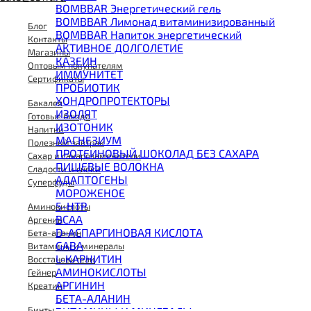
BOMBBAR Энергетический гель
BOMBBAR Лимонад витаминизированный
Блог
BOMBBAR Напиток энергетический
Контакты
АКТИВНОЕ ДОЛГОЛЕТИЕ
Магазины
КАЗЕИН
Оптовым покупателям
ИММУНИТЕТ
Сертификаты
ПРОБИОТИК
ХОНДРОПРОТЕКТОРЫ
Бакалея
ИЗОЛЯТ
Готовые блюда
ИЗОТОНИК
Напитки
МАГНЕЗИУМ
Полезный завтрак
ПРОТЕИНОВЫЙ ШОКОЛАД БЕЗ САХАРА
Сахар и сахарозаменители
ПИЩЕВЫЕ ВОЛОКНА
Сладости и снеки
АДАПТОГЕНЫ
Суперфуды
МОРОЖЕНОЕ
5-HTP
Аминокислоты
BCAA
Аргенин
D-АСПАРГИНОВАЯ КИСЛОТА
Бета-аланин
GABA
Витамины и минералы
L-КАРНИТИН
Восстановители
АМИНОКИСЛОТЫ
Гейнер
АРГИНИН
Креатин
БЕТА-АЛАНИН
Бинты