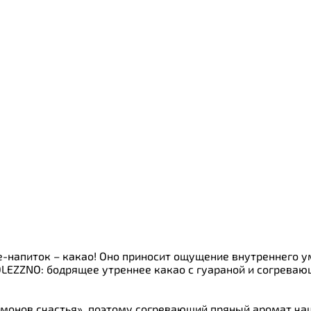
ки
о
напиток – какао! Оно приносит ощущение внутреннего ум
LEZZNO: бодрящее утреннее какао с гуараной и согреваю
монов счастья», поэтому согревающий пряный аромат чаш