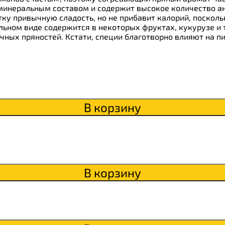
itaWHEY
инеральным составом и содержит высокое количество ан
ку привычную сладость, но не прибавит калорий, посколь
льном виде содержится в некоторых фруктах, кукурузе и 
ных пряностей. Кстати, специи благотворно влияют на п
s
В корзину
сахара Chikapie
В корзину