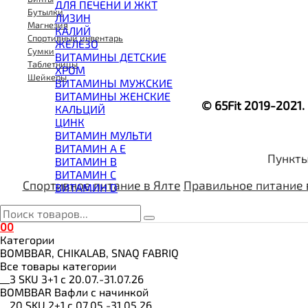
ВИТАМИНЫ И МИНЕРАЛЫ
ДЛЯ ПЕЧЕНИ И ЖКТ
Бутылки
ВОССТАНОВИТЕЛИ
ЛИЗИН
Магнезия
ГЕЙНЕР
КАЛИЙ
Спортивный инвентарь
ГИАЛУРОНОВАЯ КИСЛОТА
ЖЕЛЕЗО
Сумки
ГЛЮТАМИН
ВИТАМИНЫ ДЕТСКИЕ
Таблетницы
ГУАРАНА
ХРОМ
Шейкеры
ДЛЯ СУСТАВОВ И СВЯЗОК
ВИТАМИНЫ МУЖСКИЕ
ДОБАВКИ ДЛЯ СНА
ВИТАМИНЫ ЖЕНСКИЕ
© 65Fit 2019-2021
ЖИРОСЖИГАТЕЛИ
КАЛЬЦИЙ
КОЛЛАГЕН
ЦИНК
КОЭНЗИМ Q10
ВИТАМИН МУЛЬТИ
КРЕАТИН
ВИТАМИН A E
Пункты
ПОЛЕЗНЫЕ ЖИРЫ
ВИТАМИН B
ПРОТЕИН
ВИТАМИН C
ПРОТЕИНОВОЕ ПЕЧЕНЬЕ
Спортивное питание в Ялте
Правильное питание 
ВИТАМИН D
ПРОТЕИНОВЫЕ БАТОНЧИКИ
ПРОТЕИНОВЫЕ КАШИ
ТЕСТОБУСТЕРЫ
0
0
ЦИТРУЛЛИН МАЛАТ
Категории
ПРЕДТРЕНИРОВОЧНЫЕ КОМПЛЕКСЫ
BOMBBAR, CHIKALAB, SNAQ FABRIQ
ЭНЕРГЕТИКИ И ЖИРОСЖИГАТЕЛИ#
Все товары категории
__3 SKU 3+1 с 20.07.-31.07.26
BOMBBAR Вафли с начинкой
__20 SKU 2+1 с 07.05.-31.05.26