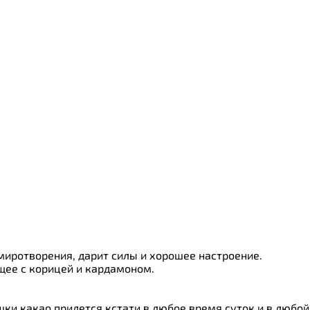
иротворения, дарит силы и хорошее настроение.
щее с корицей и кардамоном.
ки какао придется кстати в любое время суток и в любой