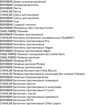
BOMBBAR Джем низкокалорийный
BOMBBAR Сахарозаменитель
BOMBBAR Паста
CHIKALAB Паста
CHIKALAB Смеси для выпечки
BOMBBAR Смеси для выпечки
BOMBBAR Соус
BOMBBAR Сладкий топпинг
BOMBBAR Макароны без глютена Fusilli
SNAQ FABRIQ Панкейк
BOMBBAR Панкейк протеиновый
CHIKALAB Коктейль витаминно-минеральный VitaWHEY
BOMBBAR Коктейль протеиновый Pro
BOMBBAR Коктейль протеиновый
BOMBBAR Коктейль протеиновый Vegan
BOMBBAR Печенье протеиновое Vegan
SNAQ FABRIQ Печенье глазированное Cookie Nuts
SNAQ FABRIQ Печенье овсяное
BOMBBAR Печенье KETO
BOMBBAR Печенье овсяное fitness
BOMBBAR Печенье протеиновое
CHIKALAB Печенье бисквитное Chika Biscuit
CHIKALAB Печенье протеиновое в шоколаде без сахара Chikapie
BOMBBAR Печенье низкокалорийное
BOMBBAR Батончик протеиновый злаковый
CHIKALAB Батончик-мюсли
BOMBBAR Батончик протеиновый в шоколаде
BOMBBAR Батончик протеиновый Crunch
CHIKALAB Батончик с нугой
BOMBBAR Батончик протеиновый ореховый
BOMBBAR Батончик KETO
CHIKALAB Батончик протеиновый Chika Layers