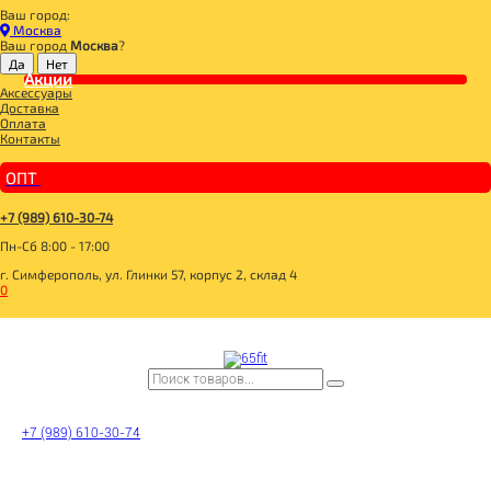
Ваш город:
Главная
Москва
ДЛЯ ЗДОРОВОГО ПИТАНИЯ
Ваш город
Москва
?
СЛАДОСТИ И СНЕКИ
КОНФЕТЫ, МАРМЕЛАД
Акции
Аксессуары
Изделия фигурные из шоколадной глазури Бабочки классические, SladMiks
Доставка
Оплата
Контакты
ОПТ
+7 (989) 610-30-74
Пн-Сб 8:00 - 17:00
г. Симферополь, ул. Глинки 57, корпус 2, склад 4
0
+7 (989) 610-30-74