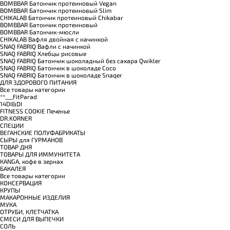
BOMBBAR Батончик протеиновый Vegan
BOMBBAR Батончик протеиновый Slim
CHIKALAB Батончик протеиновый Chikabar
BOMBBAR Батончик протеиновый
BOMBBAR Батончик-мюсли
CHIKALAB Вафля двойная с начинкой
SNAQ FABRIQ Вафли с начинкой
SNAQ FABRIQ Хлебцы рисовые
SNAQ FABRIQ Батончик шоколадный без сахара Qwikler
SNAQ FABRIQ Батончик в шоколаде Coco
SNAQ FABRIQ Батончик в шоколаде Snaqer
ДЛЯ ЗДОРОВОГО ПИТАНИЯ
Все товары категории
**___FitParad
14DI&DI
FITNESS COOKIE Печенье
DR.KORNER
СПЕЦИИ
ВЕГАНСКИЕ ПОЛУФАБРИКАТЫ
СЫРЫ для ГУРМАНОВ
TОВАР ДНЯ
TОВАРЫ ДЛЯ ИММУНИТЕТА
КANGA, кофе в зернах
БАКАЛЕЯ
Все товары категории
КОНСЕРВАЦИЯ
КРУПЫ
МАКАРОННЫЕ ИЗДЕЛИЯ
МУКА
ОТРУБИ, КЛЕТЧАТКА
СМЕСИ ДЛЯ ВЫПЕЧКИ
СОЛЬ