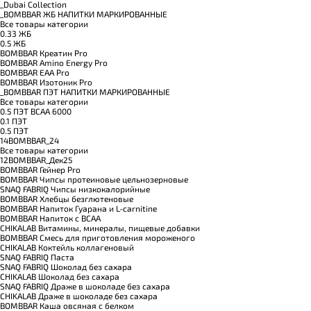
_Dubai Collection
_BOMBBAR ЖБ НАПИТКИ МАРКИРОВАННЫЕ
Все товары категории
0.33 ЖБ
0.5 ЖБ
BOMBBAR Креатин Pro
BOMBBAR Amino Energy Pro
BOMBBAR EAA Pro
BOMBBAR Изотоник Pro
_BOMBBAR ПЭТ НАПИТКИ МАРКИРОВАННЫЕ
Все товары категории
0.5 ПЭТ ВСАА 6000
0.1 ПЭТ
0.5 ПЭТ
14BOMBBAR_24
Все товары категории
12BOMBBAR_Дек25
BOMBBAR Гейнер Pro
BOMBBAR Чипсы протеиновые цельнозерновые
SNAQ FABRIQ Чипсы низкокалорийные
BOMBBAR Хлебцы безглютеновые
BOMBBAR Напиток Гуарана и L-carnitine
BOMBBAR Напиток с BCAA
CHIKALAB Витамины, минералы, пищевые добавки
BOMBBAR Смесь для приготовления мороженого
CHIKALAB Коктейль коллагеновый
SNAQ FABRIQ Паста
SNAQ FABRIQ Шоколад без сахара
CHIKALAB Шоколад без сахара
SNAQ FABRIQ Драже в шоколаде без сахара
CHIKALAB Драже в шоколаде без сахара
BOMBBAR Каша овсяная с белком