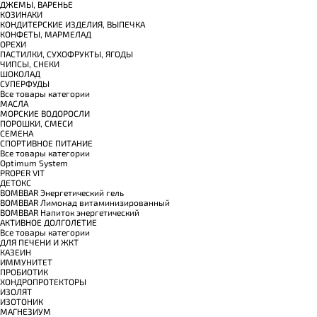
ДЖЕМЫ, ВАРЕНЬЕ
КОЗИНАКИ
КОНДИТЕРСКИЕ ИЗДЕЛИЯ, ВЫПЕЧКА
КОНФЕТЫ, МАРМЕЛАД
ОРЕХИ
ПАСТИЛКИ, СУХОФРУКТЫ, ЯГОДЫ
ЧИПСЫ, СНЕКИ
ШОКОЛАД
СУПЕРФУДЫ
Все товары категории
МАСЛА
МОРСКИЕ ВОДОРОСЛИ
ПОРОШКИ, СМЕСИ
СЕМЕНА
СПОРТИВНОЕ ПИТАНИЕ
Все товары категории
Optimum System
PROPER VIT
ДЕТОКС
BOMBBAR Энергетический гель
BOMBBAR Лимонад витаминизированный
BOMBBAR Напиток энергетический
АКТИВНОЕ ДОЛГОЛЕТИЕ
Все товары категории
ДЛЯ ПЕЧЕНИ И ЖКТ
КАЗЕИН
ИММУНИТЕТ
ПРОБИОТИК
ХОНДРОПРОТЕКТОРЫ
ИЗОЛЯТ
ИЗОТОНИК
МАГНЕЗИУМ