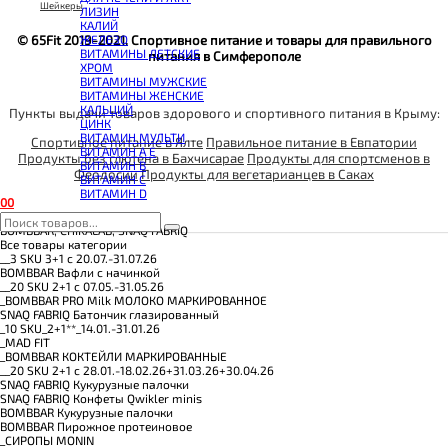
КОЭНЗИМ Q10
Шейкеры
ЛИЗИН
КРЕАТИН
КАЛИЙ
ПОЛЕЗНЫЕ ЖИРЫ
ЖЕЛЕЗО
© 65Fit 2019-2021. Спортивное питание и товары для правильного
ПРОТЕИН
ВИТАМИНЫ ДЕТСКИЕ
питания в Симферополе
ПРОТЕИНОВОЕ ПЕЧЕНЬЕ
ХРОМ
ПРОТЕИНОВЫЕ БАТОНЧИКИ
ВИТАМИНЫ МУЖСКИЕ
ПРОТЕИНОВЫЕ КАШИ
ВИТАМИНЫ ЖЕНСКИЕ
ТЕСТОБУСТЕРЫ
КАЛЬЦИЙ
Пункты выдачи товаров здорового и спортивного питания в Крыму:
ЦИТРУЛЛИН МАЛАТ
ЦИНК
ПРЕДТРЕНИРОВОЧНЫЕ КОМПЛЕКСЫ
ВИТАМИН МУЛЬТИ
Спортивное питание в Ялте
ЭНЕРГЕТИКИ И ЖИРОСЖИГАТЕЛИ#
Правильное питание в Евпатории
ВИТАМИН A E
Продукты без глютена в Бахчисарае
Продукты для спортсменов в
ВИТАМИН B
Феодосии
Продукты для вегетарианцев в Саках
ВИТАМИН C
ВИТАМИН D
0
0
Категории
BOMBBAR, CHIKALAB, SNAQ FABRIQ
Все товары категории
__3 SKU 3+1 с 20.07.-31.07.26
BOMBBAR Вафли с начинкой
__20 SKU 2+1 с 07.05.-31.05.26
_BOMBBAR PRO Milk МОЛОКО МАРКИРОВАННОЕ
SNAQ FABRIQ Батончик глазированный
_10 SKU_2+1**_14.01.-31.01.26
_MAD FIT
_BOMBBAR КОКТЕЙЛИ МАРКИРОВАННЫЕ
__20 SKU 2+1 с 28.01.-18.02.26+31.03.26+30.04.26
SNAQ FABRIQ Кукурузные палочки
SNAQ FABRIQ Конфеты Qwikler minis
BOMBBAR Кукурузные палочки
BOMBBAR Пирожное протеиновое
_CИРОПЫ MONIN