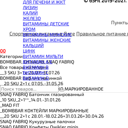
© 65Fit 2019-2021
ВИТАМИНЫ И МИНЕРАЛЫ
ДЛЯ ПЕЧЕНИ И ЖКТ
ВОССТАНОВИТЕЛИ
ЛИЗИН
ГЕЙНЕР
КАЛИЙ
ГИАЛУРОНОВАЯ КИСЛОТА
ЖЕЛЕЗО
Пункты
ГЛЮТАМИН
ВИТАМИНЫ ДЕТСКИЕ
ГУАРАНА
ХРОМ
ДЛЯ СУСТАВОВ И СВЯЗОК
Спортивное питание в Ялте
Правильное питание 
ВИТАМИНЫ МУЖСКИЕ
ДОБАВКИ ДЛЯ СНА
ВИТАМИНЫ ЖЕНСКИЕ
ЖИРОСЖИГАТЕЛИ
КАЛЬЦИЙ
КОЛЛАГЕН
0
0
ЦИНК
КОЭНЗИМ Q10
Категории
ВИТАМИН МУЛЬТИ
КРЕАТИН
BOMBBAR, CHIKALAB, SNAQ FABRIQ
ВИТАМИН A E
ПОЛЕЗНЫЕ ЖИРЫ
Все товары категории
ВИТАМИН B
ПРОТЕИН
__3 SKU 3+1 с 20.07.-31.07.26
ВИТАМИН C
ПРОТЕИНОВОЕ ПЕЧЕНЬЕ
BOMBBAR Вафли с начинкой
ВИТАМИН D
ПРОТЕИНОВЫЕ БАТОНЧИКИ
__20 SKU 2+1 с 07.05.-31.05.26
ПРОТЕИНОВЫЕ КАШИ
_BOMBBAR PRO Milk МОЛОКО МАРКИРОВАННОЕ
ТЕСТОБУСТЕРЫ
SNAQ FABRIQ Батончик глазированный
ЦИТРУЛЛИН МАЛАТ
_10 SKU_2+1**_14.01.-31.01.26
ПРЕДТРЕНИРОВОЧНЫЕ КОМПЛЕКСЫ
_MAD FIT
ЭНЕРГЕТИКИ И ЖИРОСЖИГАТЕЛИ#
_BOMBBAR КОКТЕЙЛИ МАРКИРОВАННЫЕ
__20 SKU 2+1 с 28.01.-18.02.26+31.03.26+30.04.26
SNAQ FABRIQ Кукурузные палочки
SNAQ FABRIQ Конфеты Qwikler minis