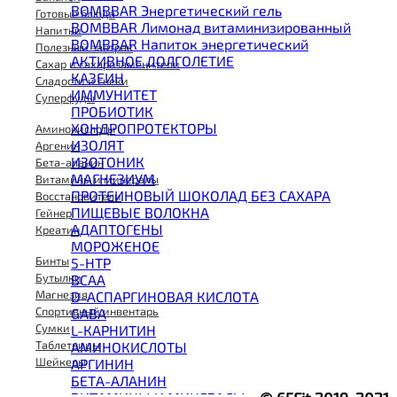
BOMBBAR Энергетический гель
Готовые блюда
BOMBBAR Лимонад витаминизированный
Напитки
BOMBBAR Напиток энергетический
Полезный завтрак
АКТИВНОЕ ДОЛГОЛЕТИЕ
Сахар и сахарозаменители
КАЗЕИН
Сладости и снеки
ИММУНИТЕТ
Суперфуды
ПРОБИОТИК
ХОНДРОПРОТЕКТОРЫ
Аминокислоты
ИЗОЛЯТ
Аргенин
ИЗОТОНИК
Бета-аланин
МАГНЕЗИУМ
Витамины и минералы
ПРОТЕИНОВЫЙ ШОКОЛАД БЕЗ САХАРА
Восстановители
ПИЩЕВЫЕ ВОЛОКНА
Гейнер
АДАПТОГЕНЫ
Креатин
МОРОЖЕНОЕ
Бинты
5-HTP
Бутылки
BCAA
Магнезия
D-АСПАРГИНОВАЯ КИСЛОТА
Спортивный инвентарь
GABA
Сумки
L-КАРНИТИН
Таблетницы
АМИНОКИСЛОТЫ
Шейкеры
АРГИНИН
БЕТА-АЛАНИН