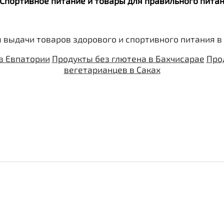
. Спортивное питание и товары для правильного пит
 выдачи товаров здорового и спортивного питания в
в Евпатории
Продукты без глютена в Бахчисарае
Про
вегетарианцев в Саках