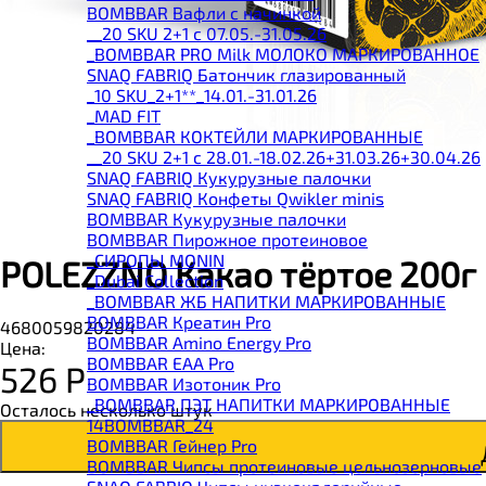
BOMBBAR Вафли с начинкой
__20 SKU 2+1 с 07.05.-31.05.26
_BOMBBAR PRO Milk МОЛОКО МАРКИРОВАННОЕ
SNAQ FABRIQ Батончик глазированный
_10 SKU_2+1**_14.01.-31.01.26
_MAD FIT
_BOMBBAR КОКТЕЙЛИ МАРКИРОВАННЫЕ
__20 SKU 2+1 с 28.01.-18.02.26+31.03.26+30.04.26
SNAQ FABRIQ Кукурузные палочки
SNAQ FABRIQ Конфеты Qwikler minis
BOMBBAR Кукурузные палочки
BOMBBAR Пирожное протеиновое
_CИРОПЫ MONIN
POLEZZNO Какао тёртое 200г
_Dubai Collection
_BOMBBAR ЖБ НАПИТКИ МАРКИРОВАННЫЕ
BOMBBAR Креатин Pro
4680059820284
BOMBBAR Amino Energy Pro
Цена:
BOMBBAR EAA Pro
526
Р
BOMBBAR Изотоник Pro
_BOMBBAR ПЭТ НАПИТКИ МАРКИРОВАННЫЕ
Осталось несколько штук
14BOMBBAR_24
BOMBBAR Гейнер Pro
BOMBBAR Чипсы протеиновые цельнозерновые