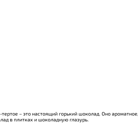
ки
о
о-тертое – это настоящий горький шоколад. Оно ароматно
лад в плитках и шоколадную глазурь.