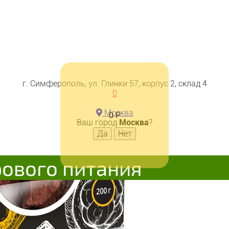
г. Симферополь, ул. Глинки 57, корпус 2, склад 4
0
Москва
0
Р
Ваш город
Москва
?
рового питания