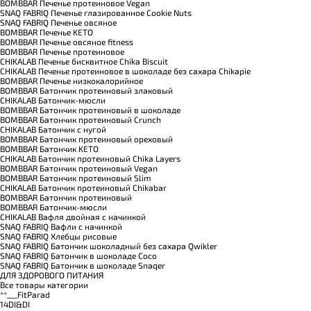
BOMBBAR Печенье протеиновое Vegan
SNAQ FABRIQ Печенье глазированное Cookie Nuts
SNAQ FABRIQ Печенье овсяное
BOMBBAR Печенье KETO
BOMBBAR Печенье овсяное fitness
BOMBBAR Печенье протеиновое
CHIKALAB Печенье бисквитное Chika Biscuit
CHIKALAB Печенье протеиновое в шоколаде без сахара Chikapie
BOMBBAR Печенье низкокалорийное
BOMBBAR Батончик протеиновый злаковый
CHIKALAB Батончик-мюсли
BOMBBAR Батончик протеиновый в шоколаде
BOMBBAR Батончик протеиновый Crunch
CHIKALAB Батончик с нугой
BOMBBAR Батончик протеиновый ореховый
BOMBBAR Батончик KETO
CHIKALAB Батончик протеиновый Chika Layers
BOMBBAR Батончик протеиновый Vegan
BOMBBAR Батончик протеиновый Slim
CHIKALAB Батончик протеиновый Chikabar
BOMBBAR Батончик протеиновый
BOMBBAR Батончик-мюсли
CHIKALAB Вафля двойная с начинкой
SNAQ FABRIQ Вафли с начинкой
SNAQ FABRIQ Хлебцы рисовые
SNAQ FABRIQ Батончик шоколадный без сахара Qwikler
SNAQ FABRIQ Батончик в шоколаде Coco
SNAQ FABRIQ Батончик в шоколаде Snaqer
ДЛЯ ЗДОРОВОГО ПИТАНИЯ
Все товары категории
**___FitParad
14DI&DI