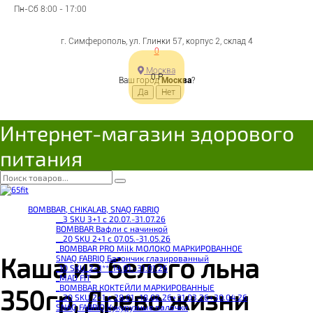
Пн-Сб 8:00 - 17:00
г. Симферополь, ул. Глинки 57, корпус 2, склад 4
0
Москва
0
Р
Ваш город
Москва
?
Интернет-магазин здорового
питания
BOMBBAR, CHIKALAB, SNAQ FABRIQ
__3 SKU 3+1 с 20.07.-31.07.26
BOMBBAR Вафли с начинкой
__20 SKU 2+1 с 07.05.-31.05.26
_BOMBBAR PRO Milk МОЛОКО МАРКИРОВАННОЕ
Каша из белого льна
SNAQ FABRIQ Батончик глазированный
_10 SKU_2+1**_14.01.-31.01.26
_MAD FIT
_BOMBBAR КОКТЕЙЛИ МАРКИРОВАННЫЕ
350гр, Древо жизни
__20 SKU 2+1 с 28.01.-18.02.26+31.03.26+30.04.26
SNAQ FABRIQ Кукурузные палочки