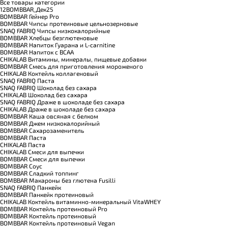
Все товары категории
12BOMBBAR_Дек25
BOMBBAR Гейнер Pro
BOMBBAR Чипсы протеиновые цельнозерновые
SNAQ FABRIQ Чипсы низкокалорийные
BOMBBAR Хлебцы безглютеновые
BOMBBAR Напиток Гуарана и L-carnitine
BOMBBAR Напиток с BCAA
CHIKALAB Витамины, минералы, пищевые добавки
BOMBBAR Смесь для приготовления мороженого
CHIKALAB Коктейль коллагеновый
SNAQ FABRIQ Паста
SNAQ FABRIQ Шоколад без сахара
CHIKALAB Шоколад без сахара
SNAQ FABRIQ Драже в шоколаде без сахара
CHIKALAB Драже в шоколаде без сахара
BOMBBAR Каша овсяная с белком
BOMBBAR Джем низкокалорийный
BOMBBAR Сахарозаменитель
BOMBBAR Паста
CHIKALAB Паста
CHIKALAB Смеси для выпечки
BOMBBAR Смеси для выпечки
BOMBBAR Соус
BOMBBAR Сладкий топпинг
BOMBBAR Макароны без глютена Fusilli
SNAQ FABRIQ Панкейк
BOMBBAR Панкейк протеиновый
CHIKALAB Коктейль витаминно-минеральный VitaWHEY
BOMBBAR Коктейль протеиновый Pro
BOMBBAR Коктейль протеиновый
BOMBBAR Коктейль протеиновый Vegan