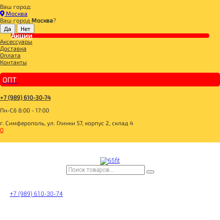
Ваш город:
Главная
Москва
ДЛЯ ЗДОРОВОГО ПИТАНИЯ
Ваш город
Москва
?
ПОЛЕЗНЫЙ ЗАВТРАК
КАШИ
Акции
Аксессуары
Каша из белого льна 350гр, Древо жизни
Доставка
Оплата
Контакты
ОПТ
+7 (989) 610-30-74
Пн-Сб 8:00 - 17:00
г. Симферополь, ул. Глинки 57, корпус 2, склад 4
0
+7 (989) 610-30-74