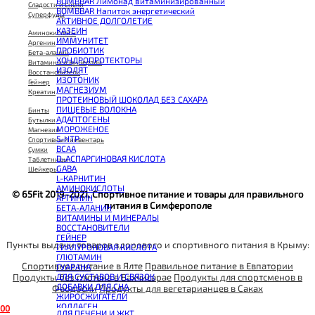
BOMBBAR Лимонад витаминизированный
Сладости и снеки
BOMBBAR Напиток энергетический
Суперфуды
АКТИВНОЕ ДОЛГОЛЕТИЕ
КАЗЕИН
Аминокислоты
ИММУНИТЕТ
Аргенин
ПРОБИОТИК
Бета-аланин
ХОНДРОПРОТЕКТОРЫ
Витамины и минералы
ИЗОЛЯТ
Восстановители
ИЗОТОНИК
Гейнер
МАГНЕЗИУМ
Креатин
ПРОТЕИНОВЫЙ ШОКОЛАД БЕЗ САХАРА
ПИЩЕВЫЕ ВОЛОКНА
Бинты
АДАПТОГЕНЫ
Бутылки
МОРОЖЕНОЕ
Магнезия
5-HTP
Спортивный инвентарь
BCAA
Сумки
D-АСПАРГИНОВАЯ КИСЛОТА
Таблетницы
GABA
Шейкеры
L-КАРНИТИН
АМИНОКИСЛОТЫ
© 65Fit 2019-2021. Спортивное питание и товары для правильного
АРГИНИН
питания в Симферополе
БЕТА-АЛАНИН
ВИТАМИНЫ И МИНЕРАЛЫ
ВОССТАНОВИТЕЛИ
ГЕЙНЕР
Пункты выдачи товаров здорового и спортивного питания в Крыму:
ГИАЛУРОНОВАЯ КИСЛОТА
ГЛЮТАМИН
Спортивное питание в Ялте
Правильное питание в Евпатории
ГУАРАНА
Продукты без глютена в Бахчисарае
Продукты для спортсменов в
ДЛЯ СУСТАВОВ И СВЯЗОК
ДОБАВКИ ДЛЯ СНА
Феодосии
Продукты для вегетарианцев в Саках
ЖИРОСЖИГАТЕЛИ
КОЛЛАГЕН
0
0
ДЛЯ ПЕЧЕНИ И ЖКТ