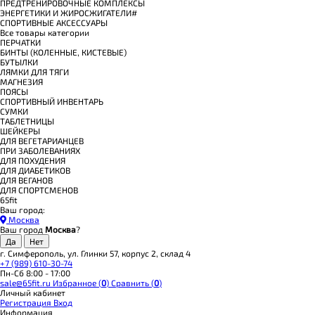
ПРЕДТРЕНИРОВОЧНЫЕ КОМПЛЕКСЫ
ЭНЕРГЕТИКИ И ЖИРОСЖИГАТЕЛИ#
СПОРТИВНЫЕ АКСЕССУАРЫ
Все товары категории
ПЕРЧАТКИ
БИНТЫ (КОЛЕННЫЕ, КИСТЕВЫЕ)
БУТЫЛКИ
ЛЯМКИ ДЛЯ ТЯГИ
МАГНЕЗИЯ
ПОЯСЫ
СПОРТИВНЫЙ ИНВЕНТАРЬ
СУМКИ
ТАБЛЕТНИЦЫ
ШЕЙКЕРЫ
ДЛЯ ВЕГЕТАРИАНЦЕВ
ПРИ ЗАБОЛЕВАНИЯХ
ДЛЯ ПОХУДЕНИЯ
ДЛЯ ДИАБЕТИКОВ
ДЛЯ ВЕГАНОВ
ДЛЯ СПОРТСМЕНОВ
65fit
Ваш город:
Москва
Ваш город
Москва
?
г. Симферополь, ул. Глинки 57, корпус 2, склад 4
+7 (989) 610-30-74
Пн-Сб 8:00 - 17:00
sale@65fit.ru
Избранное (
0
)
Сравнить (
0
)
Личный кабинет
Регистрация
Вход
Информация