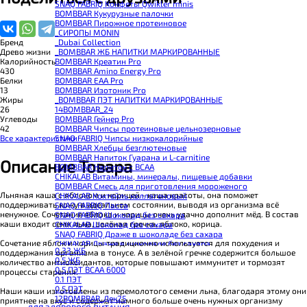
SNAQ FABRIQ Конфеты Qwikler minis
BOMBBAR Кукурузные палочки
BOMBBAR Пирожное протеиновое
_CИРОПЫ MONIN
_Dubai Collection
Бренд
_BOMBBAR ЖБ НАПИТКИ МАРКИРОВАННЫЕ
Древо жизни
BOMBBAR Креатин Pro
Калорийность
BOMBBAR Amino Energy Pro
430
BOMBBAR EAA Pro
Белки
BOMBBAR Изотоник Pro
13
_BOMBBAR ПЭТ НАПИТКИ МАРКИРОВАННЫЕ
Жиры
14BOMBBAR_24
26
BOMBBAR Гейнер Pro
Углеводы
BOMBBAR Чипсы протеиновые цельнозерновые
42
SNAQ FABRIQ Чипсы низкокалорийные
Все характеристики
BOMBBAR Хлебцы безглютеновые
BOMBBAR Напиток Гуарана и L-carnitine
Описание Товара
BOMBBAR Напиток с BCAA
CHIKALAB Витамины, минералы, пищевые добавки
BOMBBAR Смесь для приготовления мороженого
Льняная каша с яблоком и корицей - каша красоты, она поможет
CHIKALAB Коктейль коллагеновый
поддерживать кожу в идеальном состоянии, выводя из организма всё
SNAQ FABRIQ Паста
ненужное. Сочетание яблока и корицы очень удачно дополнит мёд. В состав
SNAQ FABRIQ Шоколад без сахара
каши входит семя льна, зелёная гречка, яблоко, корица.
CHIKALAB Шоколад без сахара
SNAQ FABRIQ Драже в шоколаде без сахара
Сочетание яблок и корицы традиционно используется для похудения и
CHIKALAB Драже в шоколаде без сахара
0.33 ЖБ
поддержания организма в тонусе. А в зелёной гречке содержится большое
BOMBBAR Каша овсяная с белком
0.5 ЖБ
количество антиоксидантов, которые повышают иммунитет и тормозят
BOMBBAR Джем низкокалорийный
0.5 ПЭТ ВСАА 6000
процессы старения.
BOMBBAR Сахарозаменитель
0.1 ПЭТ
BOMBBAR Паста
0.5 ПЭТ
Наши каши изготовлены из перемолотого семени льна, благодаря этому они
CHIKALAB Паста
12BOMBBAR_Дек25
приятнее на вкус и содержат намного больше очень нужных организму
CHIKALAB Смеси для выпечки