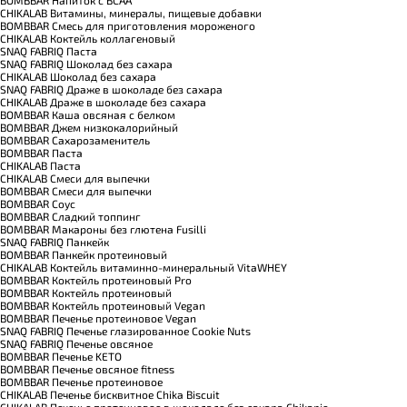
CHIKALAB Витамины, минералы, пищевые добавки
BOMBBAR Смесь для приготовления мороженого
CHIKALAB Коктейль коллагеновый
SNAQ FABRIQ Паста
SNAQ FABRIQ Шоколад без сахара
CHIKALAB Шоколад без сахара
SNAQ FABRIQ Драже в шоколаде без сахара
CHIKALAB Драже в шоколаде без сахара
BOMBBAR Каша овсяная с белком
BOMBBAR Джем низкокалорийный
BOMBBAR Сахарозаменитель
BOMBBAR Паста
CHIKALAB Паста
CHIKALAB Смеси для выпечки
BOMBBAR Смеси для выпечки
BOMBBAR Соус
BOMBBAR Сладкий топпинг
BOMBBAR Макароны без глютена Fusilli
SNAQ FABRIQ Панкейк
BOMBBAR Панкейк протеиновый
CHIKALAB Коктейль витаминно-минеральный VitaWHEY
BOMBBAR Коктейль протеиновый Pro
BOMBBAR Коктейль протеиновый
BOMBBAR Коктейль протеиновый Vegan
BOMBBAR Печенье протеиновое Vegan
SNAQ FABRIQ Печенье глазированное Cookie Nuts
SNAQ FABRIQ Печенье овсяное
BOMBBAR Печенье KETO
BOMBBAR Печенье овсяное fitness
BOMBBAR Печенье протеиновое
CHIKALAB Печенье бисквитное Chika Biscuit
CHIKALAB Печенье протеиновое в шоколаде без сахара Chikapie