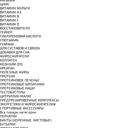
ЦИНК
ВИТАМИН МУЛЬТИ
ВИТАМИН A E
ВИТАМИН B
ВИТАМИН C
ВИТАМИН D
ВОССТАНОВИТЕЛИ
ГЕЙНЕР
ГИАЛУРОНОВАЯ КИСЛОТА
ГЛЮТАМИН
ГУАРАНА
ДЛЯ СУСТАВОВ И СВЯЗОК
ДОБАВКИ ДЛЯ СНА
ЖИРОСЖИГАТЕЛИ
КОЛЛАГЕН
КОЭНЗИМ Q10
КРЕАТИН
ПОЛЕЗНЫЕ ЖИРЫ
ПРОТЕИН
ПРОТЕИНОВОЕ ПЕЧЕНЬЕ
ПРОТЕИНОВЫЕ БАТОНЧИКИ
ПРОТЕИНОВЫЕ КАШИ
ТЕСТОБУСТЕРЫ
ЦИТРУЛЛИН МАЛАТ
ПРЕДТРЕНИРОВОЧНЫЕ КОМПЛЕКСЫ
ЭНЕРГЕТИКИ И ЖИРОСЖИГАТЕЛИ#
СПОРТИВНЫЕ АКСЕССУАРЫ
Все товары категории
ПЕРЧАТКИ
БИНТЫ (КОЛЕННЫЕ, КИСТЕВЫЕ)
БУТЫЛКИ
ЛЯМКИ ДЛЯ ТЯГИ