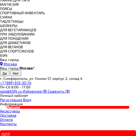
МАГНЕЗИЯ
ПОЯСЫ
СПОРТИВНЫЙ ИНВЕНТАРЬ
СУМКИ
ТАБЛЕТНИЦЫ
ШЕЙКЕРЫ
ДЛЯ ВЕГЕТАРИАНЦЕВ
ПРИ ЗАБОЛЕВАНИЯХ
ДЛЯ ПОХУДЕНИЯ
ДЛЯ ДИАБЕТИКОВ
ДЛЯ ВЕГАНОВ
ДЛЯ СПОРТСМЕНОВ
65fit
Ваш город:
Москва
Ваш город
Москва
?
г. Симферополь, ул. Глинки 57, корпус 2, склад 4
+7 (989) 610-30-74
Пн-Сб 8:00 - 17:00
sale@65fit.ru
Избранное (
0
)
Сравнить (
0
)
Личный кабинет
Регистрация
Вход
Информация
Акции
Аксессуары
Доставка
Оплата
Контакты
ОПТ