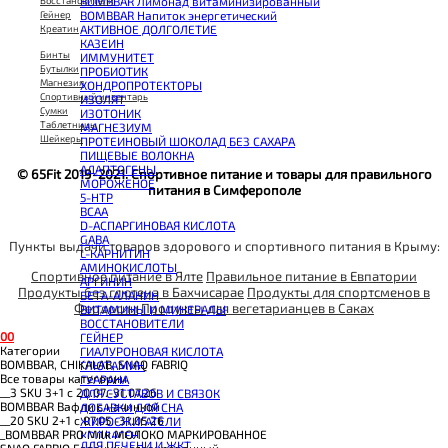
BOMBBAR Лимонад витаминизированный
Восстановители
BOMBBAR Напиток энергетический
Гейнер
АКТИВНОЕ ДОЛГОЛЕТИЕ
Креатин
КАЗЕИН
Бинты
ИММУНИТЕТ
Бутылки
ПРОБИОТИК
Магнезия
ХОНДРОПРОТЕКТОРЫ
Спортивный инвентарь
ИЗОЛЯТ
Сумки
ИЗОТОНИК
Таблетницы
МАГНЕЗИУМ
Шейкеры
ПРОТЕИНОВЫЙ ШОКОЛАД БЕЗ САХАРА
ПИЩЕВЫЕ ВОЛОКНА
АДАПТОГЕНЫ
© 65Fit 2019-2021. Спортивное питание и товары для правильного
МОРОЖЕНОЕ
питания в Симферополе
5-HTP
BCAA
D-АСПАРГИНОВАЯ КИСЛОТА
GABA
Пункты выдачи товаров здорового и спортивного питания в Крыму:
L-КАРНИТИН
АМИНОКИСЛОТЫ
Спортивное питание в Ялте
Правильное питание в Евпатории
АРГИНИН
Продукты без глютена в Бахчисарае
Продукты для спортсменов в
БЕТА-АЛАНИН
Феодосии
Продукты для вегетарианцев в Саках
ВИТАМИНЫ И МИНЕРАЛЫ
ВОССТАНОВИТЕЛИ
0
0
ГЕЙНЕР
Категории
ГИАЛУРОНОВАЯ КИСЛОТА
BOMBBAR, CHIKALAB, SNAQ FABRIQ
ГЛЮТАМИН
Все товары категории
ГУАРАНА
__3 SKU 3+1 с 20.07.-31.07.26
ДЛЯ СУСТАВОВ И СВЯЗОК
BOMBBAR Вафли с начинкой
ДОБАВКИ ДЛЯ СНА
__20 SKU 2+1 с 07.05.-31.05.26
ЖИРОСЖИГАТЕЛИ
_BOMBBAR PRO Milk МОЛОКО МАРКИРОВАННОЕ
КОЛЛАГЕН
ДЛЯ ПЕЧЕНИ И ЖКТ
SNAQ FABRIQ Батончик глазированный