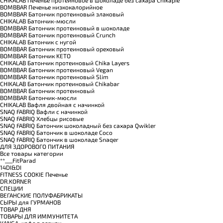
BOMBBAR Печенье низкокалорийное
BOMBBAR Батончик протеиновый злаковый
CHIKALAB Батончик-мюсли
BOMBBAR Батончик протеиновый в шоколаде
BOMBBAR Батончик протеиновый Crunch
CHIKALAB Батончик с нугой
BOMBBAR Батончик протеиновый ореховый
BOMBBAR Батончик KETO
CHIKALAB Батончик протеиновый Chika Layers
BOMBBAR Батончик протеиновый Vegan
BOMBBAR Батончик протеиновый Slim
CHIKALAB Батончик протеиновый Chikabar
BOMBBAR Батончик протеиновый
BOMBBAR Батончик-мюсли
CHIKALAB Вафля двойная с начинкой
SNAQ FABRIQ Вафли с начинкой
SNAQ FABRIQ Хлебцы рисовые
SNAQ FABRIQ Батончик шоколадный без сахара Qwikler
SNAQ FABRIQ Батончик в шоколаде Coco
SNAQ FABRIQ Батончик в шоколаде Snaqer
ДЛЯ ЗДОРОВОГО ПИТАНИЯ
Все товары категории
**___FitParad
14DI&DI
FITNESS COOKIE Печенье
DR.KORNER
СПЕЦИИ
ВЕГАНСКИЕ ПОЛУФАБРИКАТЫ
СЫРЫ для ГУРМАНОВ
TОВАР ДНЯ
TОВАРЫ ДЛЯ ИММУНИТЕТА
КANGA, кофе в зернах