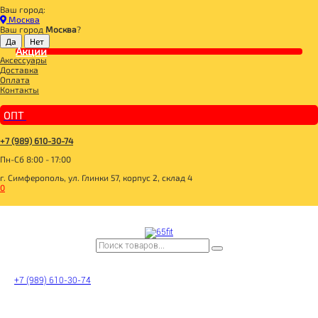
Ваш город:
Главная
Москва
ДЛЯ ЗДОРОВОГО ПИТАНИЯ
Ваш город
Москва
?
ПОЛЕЗНЫЙ ЗАВТРАК
КАШИ
Акции
Аксессуары
Каша льняная с яблоками и корицей 100гр, Древо жизни
Доставка
Оплата
Контакты
ОПТ
+7 (989) 610-30-74
Пн-Сб 8:00 - 17:00
г. Симферополь, ул. Глинки 57, корпус 2, склад 4
0
+7 (989) 610-30-74