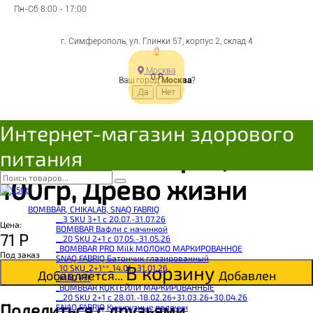
Пн-Сб 8:00 - 17:00
г. Симферополь, ул. Глинки 57, корпус 2, склад 4
0
Москва
0
Р
Ваш город
Москва
?
Каша льняная с
Интернет-магазин здорового
яблоками и корицей
питания
100гр, Древо жизни
BOMBBAR, CHIKALAB, SNAQ FABRIQ
__3 SKU 3+1 с 20.07.-31.07.26
Цена:
BOMBBAR Вафли с начинкой
71
Р
__20 SKU 2+1 с 07.05.-31.05.26
_BOMBBAR PRO Milk МОЛОКО МАРКИРОВАННОЕ
Под заказ
SNAQ FABRIQ Батончик глазированный
В корзину
_10 SKU_2+1**_14.01.-31.01.26
Добавляется...
Добавлен
_MAD FIT
_BOMBBAR КОКТЕЙЛИ МАРКИРОВАННЫЕ
__20 SKU 2+1 с 28.01.-18.02.26+31.03.26+30.04.26
Поделиться с друзьями
SNAQ FABRIQ Кукурузные палочки