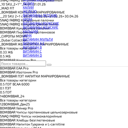
КОЭНЗИМ Q10
ЛИЗИН
_10 SKU_2+1**_14.01.-31.01.26
КРЕАТИН
КАЛИЙ
_MAD FIT
ПОЛЕЗНЫЕ ЖИРЫ
ЖЕЛЕЗО
_BOMBBAR КОКТЕЙЛИ МАРКИРОВАННЫЕ
ПРОТЕИН
ВИТАМИНЫ ДЕТСКИЕ
__20 SKU 2+1 с 28.01.-18.02.26+31.03.26+30.04.26
ПРОТЕИНОВОЕ ПЕЧЕНЬЕ
ХРОМ
SNAQ FABRIQ Кукурузные палочки
ПРОТЕИНОВЫЕ БАТОНЧИКИ
ВИТАМИНЫ МУЖСКИЕ
SNAQ FABRIQ Конфеты Qwikler minis
ПРОТЕИНОВЫЕ КАШИ
ВИТАМИНЫ ЖЕНСКИЕ
BOMBBAR Кукурузные палочки
ТЕСТОБУСТЕРЫ
КАЛЬЦИЙ
BOMBBAR Пирожное протеиновое
ЦИТРУЛЛИН МАЛАТ
ЦИНК
_CИРОПЫ MONIN
ПРЕДТРЕНИРОВОЧНЫЕ КОМПЛЕКСЫ
ВИТАМИН МУЛЬТИ
_Dubai Collection
ЭНЕРГЕТИКИ И ЖИРОСЖИГАТЕЛИ#
ВИТАМИН A E
_BOMBBAR ЖБ НАПИТКИ МАРКИРОВАННЫЕ
ВИТАМИН B
Все товары категории
ВИТАМИН C
0.33 ЖБ
ВИТАМИН D
0.5 ЖБ
BOMBBAR Креатин Pro
BOMBBAR Amino Energy Pro
BOMBBAR EAA Pro
BOMBBAR Изотоник Pro
_BOMBBAR ПЭТ НАПИТКИ МАРКИРОВАННЫЕ
Все товары категории
0.5 ПЭТ ВСАА 6000
0.1 ПЭТ
0.5 ПЭТ
14BOMBBAR_24
Все товары категории
12BOMBBAR_Дек25
BOMBBAR Гейнер Pro
BOMBBAR Чипсы протеиновые цельнозерновые
SNAQ FABRIQ Чипсы низкокалорийные
BOMBBAR Хлебцы безглютеновые
BOMBBAR Напиток Гуарана и L-carnitine
BOMBBAR Напиток с BCAA