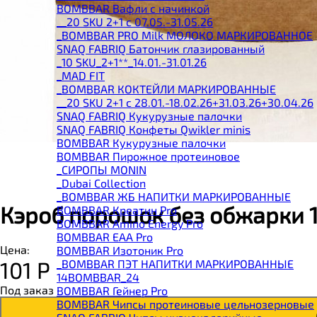
BOMBBAR Вафли с начинкой
__20 SKU 2+1 с 07.05.-31.05.26
_BOMBBAR PRO Milk МОЛОКО МАРКИРОВАННОЕ
SNAQ FABRIQ Батончик глазированный
_10 SKU_2+1**_14.01.-31.01.26
_MAD FIT
_BOMBBAR КОКТЕЙЛИ МАРКИРОВАННЫЕ
__20 SKU 2+1 с 28.01.-18.02.26+31.03.26+30.04.26
SNAQ FABRIQ Кукурузные палочки
SNAQ FABRIQ Конфеты Qwikler minis
BOMBBAR Кукурузные палочки
BOMBBAR Пирожное протеиновое
_CИРОПЫ MONIN
_Dubai Collection
_BOMBBAR ЖБ НАПИТКИ МАРКИРОВАННЫЕ
Кэроб порошок без обжарки 1
BOMBBAR Креатин Pro
BOMBBAR Amino Energy Pro
BOMBBAR EAA Pro
Цена:
BOMBBAR Изотоник Pro
101
Р
_BOMBBAR ПЭТ НАПИТКИ МАРКИРОВАННЫЕ
14BOMBBAR_24
Под заказ
BOMBBAR Гейнер Pro
BOMBBAR Чипсы протеиновые цельнозерновые