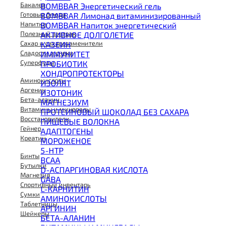
Бакалея
BOMBBAR Энергетический гель
Готовые блюда
BOMBBAR Лимонад витаминизированный
Напитки
BOMBBAR Напиток энергетический
Полезный завтрак
АКТИВНОЕ ДОЛГОЛЕТИЕ
Сахар и сахарозаменители
КАЗЕИН
Сладости и снеки
ИММУНИТЕТ
Суперфуды
ПРОБИОТИК
ХОНДРОПРОТЕКТОРЫ
Аминокислоты
ИЗОЛЯТ
Аргенин
ИЗОТОНИК
Бета-аланин
МАГНЕЗИУМ
Витамины и минералы
ПРОТЕИНОВЫЙ ШОКОЛАД БЕЗ САХАРА
Восстановители
ПИЩЕВЫЕ ВОЛОКНА
Гейнер
АДАПТОГЕНЫ
Креатин
МОРОЖЕНОЕ
5-HTP
Бинты
BCAA
Бутылки
D-АСПАРГИНОВАЯ КИСЛОТА
Магнезия
GABA
Спортивный инвентарь
L-КАРНИТИН
Сумки
АМИНОКИСЛОТЫ
Таблетницы
АРГИНИН
Шейкеры
БЕТА-АЛАНИН