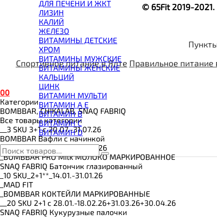
ВИТАМИНЫ И МИНЕРАЛЫ
ДЛЯ ПЕЧЕНИ И ЖКТ
© 65Fit 2019-2021
ВОССТАНОВИТЕЛИ
ЛИЗИН
ГЕЙНЕР
КАЛИЙ
ГИАЛУРОНОВАЯ КИСЛОТА
ЖЕЛЕЗО
ГЛЮТАМИН
ВИТАМИНЫ ДЕТСКИЕ
Пункты
ГУАРАНА
ХРОМ
ДЛЯ СУСТАВОВ И СВЯЗОК
ВИТАМИНЫ МУЖСКИЕ
Спортивное питание в Ялте
Правильное питание 
ДОБАВКИ ДЛЯ СНА
ВИТАМИНЫ ЖЕНСКИЕ
ЖИРОСЖИГАТЕЛИ
КАЛЬЦИЙ
КОЛЛАГЕН
ЦИНК
0
0
КОЭНЗИМ Q10
ВИТАМИН МУЛЬТИ
Категории
КРЕАТИН
ВИТАМИН A E
BOMBBAR, CHIKALAB, SNAQ FABRIQ
ПОЛЕЗНЫЕ ЖИРЫ
ВИТАМИН B
Все товары категории
ПРОТЕИН
ВИТАМИН C
__3 SKU 3+1 с 20.07.-31.07.26
ПРОТЕИНОВОЕ ПЕЧЕНЬЕ
ВИТАМИН D
BOMBBAR Вафли с начинкой
ПРОТЕИНОВЫЕ БАТОНЧИКИ
__20 SKU 2+1 с 07.05.-31.05.26
ПРОТЕИНОВЫЕ КАШИ
_BOMBBAR PRO Milk МОЛОКО МАРКИРОВАННОЕ
ТЕСТОБУСТЕРЫ
SNAQ FABRIQ Батончик глазированный
ЦИТРУЛЛИН МАЛАТ
_10 SKU_2+1**_14.01.-31.01.26
ПРЕДТРЕНИРОВОЧНЫЕ КОМПЛЕКСЫ
_MAD FIT
ЭНЕРГЕТИКИ И ЖИРОСЖИГАТЕЛИ#
_BOMBBAR КОКТЕЙЛИ МАРКИРОВАННЫЕ
__20 SKU 2+1 с 28.01.-18.02.26+31.03.26+30.04.26
SNAQ FABRIQ Кукурузные палочки