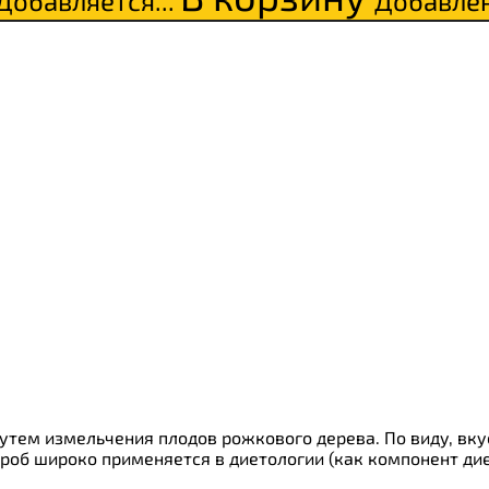
Добавляется...
Добавле
ки
о
тем измельчения плодов рожкового дерева. По виду, вкус
роб широко применяется в диетологии (как компонент дие