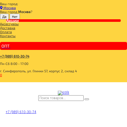
Ваш город:
Главная
Москва
ДЛЯ ЗДОРОВОГО ПИТАНИЯ
Ваш город
Москва
?
БАКАЛЕЯ
ХЛЕБЦЫ, ХЛЕБ
Акции
Аксессуары
Di&Di Хлебцы амарантовые с топинамбуром и ламинарией 100г
Доставка
Оплата
Контакты
ОПТ
+7 (989) 610-30-74
Пн-Сб 8:00 - 17:00
г. Симферополь, ул. Глинки 57, корпус 2, склад 4
0
+7 (989) 610-30-74