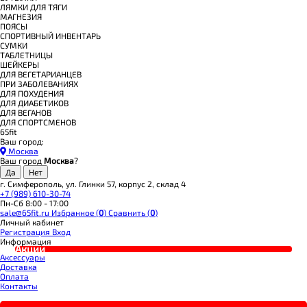
ЛЯМКИ ДЛЯ ТЯГИ
МАГНЕЗИЯ
ПОЯСЫ
СПОРТИВНЫЙ ИНВЕНТАРЬ
СУМКИ
ТАБЛЕТНИЦЫ
ШЕЙКЕРЫ
ДЛЯ ВЕГЕТАРИАНЦЕВ
ПРИ ЗАБОЛЕВАНИЯХ
ДЛЯ ПОХУДЕНИЯ
ДЛЯ ДИАБЕТИКОВ
ДЛЯ ВЕГАНОВ
ДЛЯ СПОРТСМЕНОВ
65fit
Ваш город:
Москва
Ваш город
Москва
?
г. Симферополь, ул. Глинки 57, корпус 2, склад 4
+7 (989) 610-30-74
Пн-Сб 8:00 - 17:00
sale@65fit.ru
Избранное (
0
)
Сравнить (
0
)
Личный кабинет
Регистрация
Вход
Информация
Акции
Аксессуары
Доставка
Оплата
Контакты