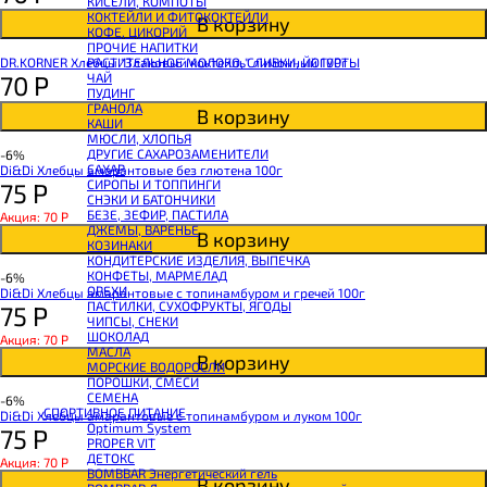
КИСЕЛИ, КОМПОТЫ
CHIKALAB Вафля двойная с начинкой
КОКТЕЙЛИ И ФИТОКОКТЕЙЛИ
В корзину
SNAQ FABRIQ Вафли с начинкой
КОФЕ, ЦИКОРИЙ
SNAQ FABRIQ Хлебцы рисовые
ПРОЧИЕ НАПИТКИ
SNAQ FABRIQ Батончик шоколадный без сахара Qwikler
DR.KORNER Хлебцы "Злаковый коктейль" лимонный 100г
РАСТИТЕЛЬНОЕ МОЛОКО, СЛИВКИ, ЙОГУРТЫ
SNAQ FABRIQ Батончик в шоколаде Coco
70
Р
ЧАЙ
SNAQ FABRIQ Батончик в шоколаде Snaqer
ПУДИНГ
ГРАНОЛА
В корзину
КАШИ
МЮСЛИ, ХЛОПЬЯ
ДРУГИЕ САХАРОЗАМЕНИТЕЛИ
-6%
САХАР
Di&Di Хлебцы амарантовые без глютена 100г
СИРОПЫ И ТОППИНГИ
75
Р
СНЭКИ И БАТОНЧИКИ
БЕЗЕ, ЗЕФИР, ПАСТИЛА
Акция: 70
Р
ДЖЕМЫ, ВАРЕНЬЕ
В корзину
КОЗИНАКИ
КОНДИТЕРСКИЕ ИЗДЕЛИЯ, ВЫПЕЧКА
КОНФЕТЫ, МАРМЕЛАД
-6%
ОРЕХИ
Di&Di Хлебцы амарантовые с топинамбуром и гречей 100г
ПАСТИЛКИ, СУХОФРУКТЫ, ЯГОДЫ
75
Р
ЧИПСЫ, СНЕКИ
ШОКОЛАД
Акция: 70
Р
МАСЛА
В корзину
МОРСКИЕ ВОДОРОСЛИ
ПОРОШКИ, СМЕСИ
СЕМЕНА
-6%
СПОРТИВНОЕ ПИТАНИЕ
Di&Di Хлебцы амарантовые с топинамбуром и луком 100г
Optimum System
75
Р
PROPER VIT
ДЕТОКС
Акция: 70
Р
BOMBBAR Энергетический гель
В корзину