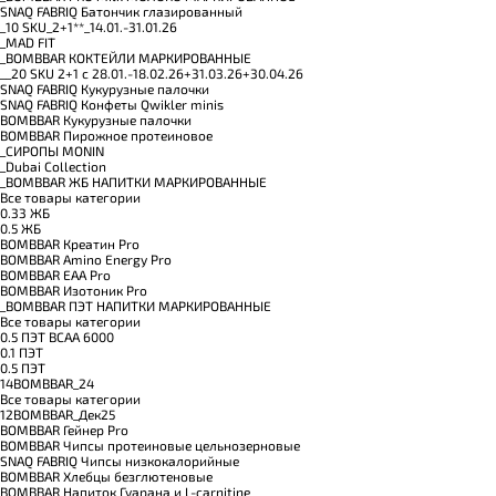
SNAQ FABRIQ Батончик глазированный
_10 SKU_2+1**_14.01.-31.01.26
_MAD FIT
_BOMBBAR КОКТЕЙЛИ МАРКИРОВАННЫЕ
__20 SKU 2+1 с 28.01.-18.02.26+31.03.26+30.04.26
SNAQ FABRIQ Кукурузные палочки
SNAQ FABRIQ Конфеты Qwikler minis
BOMBBAR Кукурузные палочки
BOMBBAR Пирожное протеиновое
_CИРОПЫ MONIN
_Dubai Collection
_BOMBBAR ЖБ НАПИТКИ МАРКИРОВАННЫЕ
Все товары категории
0.33 ЖБ
0.5 ЖБ
BOMBBAR Креатин Pro
BOMBBAR Amino Energy Pro
BOMBBAR EAA Pro
BOMBBAR Изотоник Pro
_BOMBBAR ПЭТ НАПИТКИ МАРКИРОВАННЫЕ
Все товары категории
0.5 ПЭТ ВСАА 6000
0.1 ПЭТ
0.5 ПЭТ
14BOMBBAR_24
Все товары категории
12BOMBBAR_Дек25
BOMBBAR Гейнер Pro
BOMBBAR Чипсы протеиновые цельнозерновые
SNAQ FABRIQ Чипсы низкокалорийные
BOMBBAR Хлебцы безглютеновые
BOMBBAR Напиток Гуарана и L-carnitine