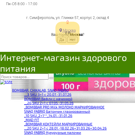
Пн-Сб 8:00 - 17:00
г. Симферополь, ул. Глинки 57, корпус 2, склад 4
0
Москва
0
Р
Ваш город
Москва
?
Интернет-магазин здорового
питания
BOMBBAR, CHIKALAB, SNAQ FABRIQ
__3 SKU 3+1 с 20.07.-31.07.26
BOMBBAR Вафли с начинкой
__20 SKU 2+1 с 07.05.-31.05.26
_BOMBBAR PRO Milk МОЛОКО МАРКИРОВАННОЕ
SNAQ FABRIQ Батончик глазированный
_10 SKU_2+1**_14.01.-31.01.26
_MAD FIT
_BOMBBAR КОКТЕЙЛИ МАРКИРОВАННЫЕ
__20 SKU 2+1 с 28.01.-18.02.26+31.03.26+30.04.26
SNAQ FABRIQ Кукурузные палочки