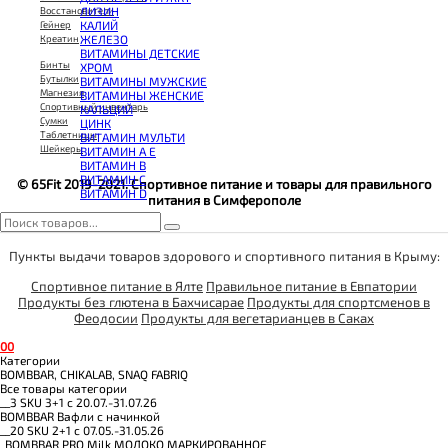
КОЭНЗИМ Q10
ЛИЗИН
Восстановители
КРЕАТИН
КАЛИЙ
Гейнер
ПОЛЕЗНЫЕ ЖИРЫ
ЖЕЛЕЗО
Креатин
ПРОТЕИН
ВИТАМИНЫ ДЕТСКИЕ
ПРОТЕИНОВОЕ ПЕЧЕНЬЕ
Бинты
ХРОМ
ПРОТЕИНОВЫЕ БАТОНЧИКИ
Бутылки
ВИТАМИНЫ МУЖСКИЕ
ПРОТЕИНОВЫЕ КАШИ
Магнезия
ВИТАМИНЫ ЖЕНСКИЕ
ТЕСТОБУСТЕРЫ
Спортивный инвентарь
КАЛЬЦИЙ
ЦИТРУЛЛИН МАЛАТ
Сумки
ЦИНК
ПРЕДТРЕНИРОВОЧНЫЕ КОМПЛЕКСЫ
Таблетницы
ВИТАМИН МУЛЬТИ
ЭНЕРГЕТИКИ И ЖИРОСЖИГАТЕЛИ#
Шейкеры
ВИТАМИН A E
ВИТАМИН B
ВИТАМИН C
© 65Fit 2019-2021. Спортивное питание и товары для правильного
ВИТАМИН D
питания в Симферополе
Пункты выдачи товаров здорового и спортивного питания в Крыму:
Спортивное питание в Ялте
Правильное питание в Евпатории
Продукты без глютена в Бахчисарае
Продукты для спортсменов в
Феодосии
Продукты для вегетарианцев в Саках
0
0
Категории
BOMBBAR, CHIKALAB, SNAQ FABRIQ
Все товары категории
__3 SKU 3+1 с 20.07.-31.07.26
BOMBBAR Вафли с начинкой
__20 SKU 2+1 с 07.05.-31.05.26
_BOMBBAR PRO Milk МОЛОКО МАРКИРОВАННОЕ