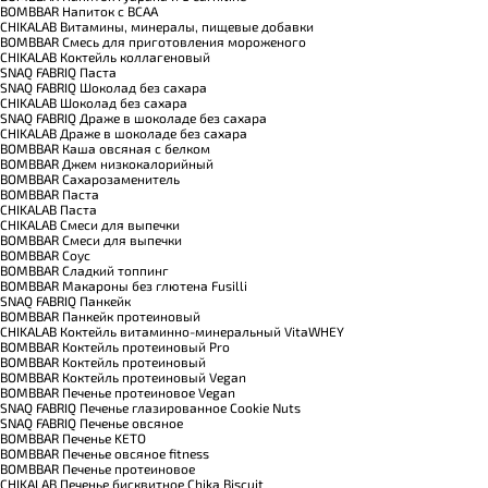
BOMBBAR Напиток с BCAA
CHIKALAB Витамины, минералы, пищевые добавки
BOMBBAR Смесь для приготовления мороженого
CHIKALAB Коктейль коллагеновый
SNAQ FABRIQ Паста
SNAQ FABRIQ Шоколад без сахара
CHIKALAB Шоколад без сахара
SNAQ FABRIQ Драже в шоколаде без сахара
CHIKALAB Драже в шоколаде без сахара
BOMBBAR Каша овсяная с белком
BOMBBAR Джем низкокалорийный
BOMBBAR Сахарозаменитель
BOMBBAR Паста
CHIKALAB Паста
CHIKALAB Смеси для выпечки
BOMBBAR Смеси для выпечки
BOMBBAR Соус
BOMBBAR Сладкий топпинг
BOMBBAR Макароны без глютена Fusilli
SNAQ FABRIQ Панкейк
BOMBBAR Панкейк протеиновый
CHIKALAB Коктейль витаминно-минеральный VitaWHEY
BOMBBAR Коктейль протеиновый Pro
BOMBBAR Коктейль протеиновый
BOMBBAR Коктейль протеиновый Vegan
BOMBBAR Печенье протеиновое Vegan
SNAQ FABRIQ Печенье глазированное Cookie Nuts
SNAQ FABRIQ Печенье овсяное
BOMBBAR Печенье KETO
BOMBBAR Печенье овсяное fitness
BOMBBAR Печенье протеиновое
CHIKALAB Печенье бисквитное Chika Biscuit