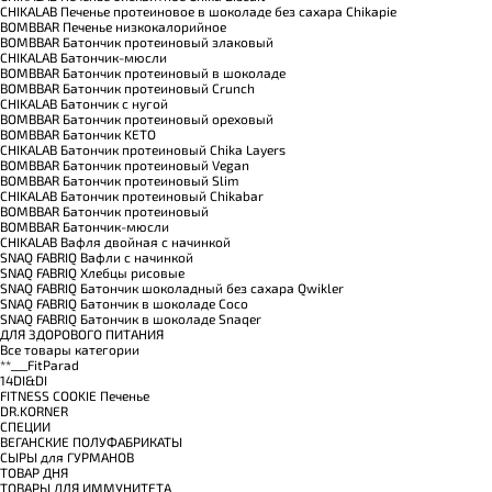
CHIKALAB Печенье протеиновое в шоколаде без сахара Chikapie
BOMBBAR Печенье низкокалорийное
BOMBBAR Батончик протеиновый злаковый
CHIKALAB Батончик-мюсли
BOMBBAR Батончик протеиновый в шоколаде
BOMBBAR Батончик протеиновый Crunch
CHIKALAB Батончик с нугой
BOMBBAR Батончик протеиновый ореховый
BOMBBAR Батончик KETO
CHIKALAB Батончик протеиновый Chika Layers
BOMBBAR Батончик протеиновый Vegan
BOMBBAR Батончик протеиновый Slim
CHIKALAB Батончик протеиновый Chikabar
BOMBBAR Батончик протеиновый
BOMBBAR Батончик-мюсли
CHIKALAB Вафля двойная с начинкой
SNAQ FABRIQ Вафли с начинкой
SNAQ FABRIQ Хлебцы рисовые
SNAQ FABRIQ Батончик шоколадный без сахара Qwikler
SNAQ FABRIQ Батончик в шоколаде Coco
SNAQ FABRIQ Батончик в шоколаде Snaqer
ДЛЯ ЗДОРОВОГО ПИТАНИЯ
Все товары категории
**___FitParad
14DI&DI
FITNESS COOKIE Печенье
DR.KORNER
СПЕЦИИ
ВЕГАНСКИЕ ПОЛУФАБРИКАТЫ
СЫРЫ для ГУРМАНОВ
TОВАР ДНЯ
TОВАРЫ ДЛЯ ИММУНИТЕТА