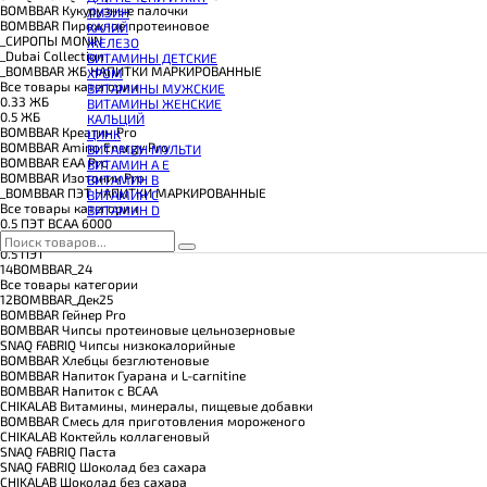
КОЭНЗИМ Q10
BOMBBAR Кукурузные палочки
ЛИЗИН
КРЕАТИН
BOMBBAR Пирожное протеиновое
КАЛИЙ
ПОЛЕЗНЫЕ ЖИРЫ
_CИРОПЫ MONIN
ЖЕЛЕЗО
ПРОТЕИН
_Dubai Collection
ВИТАМИНЫ ДЕТСКИЕ
ПРОТЕИНОВОЕ ПЕЧЕНЬЕ
_BOMBBAR ЖБ НАПИТКИ МАРКИРОВАННЫЕ
ХРОМ
ПРОТЕИНОВЫЕ БАТОНЧИКИ
Все товары категории
ВИТАМИНЫ МУЖСКИЕ
ПРОТЕИНОВЫЕ КАШИ
0.33 ЖБ
ВИТАМИНЫ ЖЕНСКИЕ
ТЕСТОБУСТЕРЫ
0.5 ЖБ
КАЛЬЦИЙ
ЦИТРУЛЛИН МАЛАТ
BOMBBAR Креатин Pro
ЦИНК
ПРЕДТРЕНИРОВОЧНЫЕ КОМПЛЕКСЫ
BOMBBAR Amino Energy Pro
ВИТАМИН МУЛЬТИ
ЭНЕРГЕТИКИ И ЖИРОСЖИГАТЕЛИ#
BOMBBAR EAA Pro
ВИТАМИН A E
BOMBBAR Изотоник Pro
ВИТАМИН B
_BOMBBAR ПЭТ НАПИТКИ МАРКИРОВАННЫЕ
ВИТАМИН C
Все товары категории
ВИТАМИН D
0.5 ПЭТ ВСАА 6000
0.1 ПЭТ
0.5 ПЭТ
14BOMBBAR_24
Все товары категории
12BOMBBAR_Дек25
BOMBBAR Гейнер Pro
BOMBBAR Чипсы протеиновые цельнозерновые
SNAQ FABRIQ Чипсы низкокалорийные
BOMBBAR Хлебцы безглютеновые
BOMBBAR Напиток Гуарана и L-carnitine
BOMBBAR Напиток с BCAA
CHIKALAB Витамины, минералы, пищевые добавки
BOMBBAR Смесь для приготовления мороженого
CHIKALAB Коктейль коллагеновый
SNAQ FABRIQ Паста
SNAQ FABRIQ Шоколад без сахара
CHIKALAB Шоколад без сахара