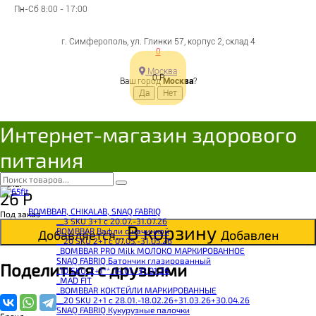
Пн-Сб 8:00 - 17:00
г. Симферополь, ул. Глинки 57, корпус 2, склад 4
0
ДИАДАР Хлебцы
Москва
0
Р
Ваш город
Москва
?
хрустящие
Интернет-магазин здорового
Мультизлаковые 100г
питания
4607061252285
Цена:
26
Р
BOMBBAR, CHIKALAB, SNAQ FABRIQ
Под заказ
__3 SKU 3+1 с 20.07.-31.07.26
В корзину
BOMBBAR Вафли с начинкой
Добавляется...
Добавлен
__20 SKU 2+1 с 07.05.-31.05.26
_BOMBBAR PRO Milk МОЛОКО МАРКИРОВАННОЕ
SNAQ FABRIQ Батончик глазированный
Поделиться с друзьями
_10 SKU_2+1**_14.01.-31.01.26
_MAD FIT
_BOMBBAR КОКТЕЙЛИ МАРКИРОВАННЫЕ
__20 SKU 2+1 с 28.01.-18.02.26+31.03.26+30.04.26
SNAQ FABRIQ Кукурузные палочки
Бренд