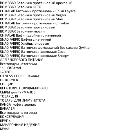
BOMBBAR Батончик протеиновый ореховый
BOMBBAR Батончик KETO
CHIKALAB Батончик протеиновый Chika Layers
BOMBBAR Батончик протеиновый Vegan
BOMBBAR Батончик протеиновый Slim
CHIKALAB Батончик протеиновый Chikabar
BOMBBAR Батончик протеиновый
BOMBBAR Батончик-мюсли
CHIKALAB Вафля двойная с начинкой
SNAQ FABRIQ Вафли с начинкой
SNAQ FABRIQ Хлебцы рисовые
SNAQ FABRIQ Батончик шоколадный без сахара Qwikler
SNAQ FABRIQ Батончик в шоколаде Coco
SNAQ FABRIQ Батончик в шоколаде Snaqer
ДЛЯ ЗДОРОВОГО ПИТАНИЯ
Все товары категории
**___FitParad
14DI&DI
FITNESS COOKIE Печенье
DR.KORNER
СПЕЦИИ
ВЕГАНСКИЕ ПОЛУФАБРИКАТЫ
СЫРЫ для ГУРМАНОВ
TОВАР ДНЯ
TОВАРЫ ДЛЯ ИММУНИТЕТА
КANGA, кофе в зернах
БАКАЛЕЯ
Все товары категории
КОНСЕРВАЦИЯ
КРУПЫ
МАКАРОННЫЕ ИЗДЕЛИЯ
МУКА