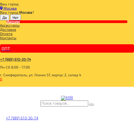
Ваш город:
Главная
Москва
ДЛЯ ЗДОРОВОГО ПИТАНИЯ
Ваш город
Москва
?
БАКАЛЕЯ
ХЛЕБЦЫ, ХЛЕБ
Акции
Аксессуары
ДИАДАР Хлебцы хрустящие Мультизлаковые 100г
Доставка
Оплата
Контакты
ОПТ
+7 (989) 610-30-74
Пн-Сб 8:00 - 17:00
г. Симферополь, ул. Глинки 57, корпус 2, склад 4
0
+7 (989) 610-30-74