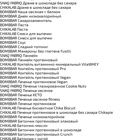
SNAQ FABRIQ Драже в шоколаде без сахара
CHIKALAB Драже в шоколаде без сахара
BOMBBAR Каша овсяная с белком
BOMBBAR Джем низкокалорийный
BOMBBAR Сахарозаменитель
BOMBBAR Паста
CHIKALAB Паста
CHIKALAB Смеси для выпечки
BOMBBAR Смеси для выпечки
BOMBBAR Соус
BOMBBAR Сладкий топпинг
BOMBBAR Макароны без глютена Fusilli
SNAQ FABRIQ Панкейк
BOMBBAR Панкейк протеиновый
CHIKALAB Коктейль витаминно-минеральный VitaWHEY
BOMBBAR Коктейль протеиновый Pro
BOMBBAR Коктейль протеиновый
BOMBBAR Коктейль протеиновый Vegan
BOMBBAR Печенье протеиновое Vegan
SNAQ FABRIQ Печенье глазированное Cookie Nuts
SNAQ FABRIQ Печенье овсяное
BOMBBAR Печенье KETO
BOMBBAR Печенье овсяное fitness
BOMBBAR Печенье протеиновое
CHIKALAB Печенье бисквитное Chika Biscuit
CHIKALAB Печенье протеиновое в шоколаде без сахара Chikapie
BOMBBAR Печенье низкокалорийное
BOMBBAR Батончик протеиновый злаковый
CHIKALAB Батончик-мюсли
BOMBBAR Батончик протеиновый в шоколаде
BOMBBAR Батончик протеиновый Crunch
CHIKALAB Батончик с нугой