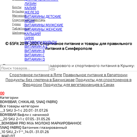
КОЭНЗИМ Q10
ЛИЗИН
КРЕАТИН
Бинты
КАЛИЙ
ПОЛЕЗНЫЕ ЖИРЫ
Бутылки
ЖЕЛЕЗО
ПРОТЕИН
Магнезия
ВИТАМИНЫ ДЕТСКИЕ
ПРОТЕИНОВОЕ ПЕЧЕНЬЕ
Спортивный инвентарь
ХРОМ
ПРОТЕИНОВЫЕ БАТОНЧИКИ
Сумки
ВИТАМИНЫ МУЖСКИЕ
ПРОТЕИНОВЫЕ КАШИ
Таблетницы
ВИТАМИНЫ ЖЕНСКИЕ
ТЕСТОБУСТЕРЫ
Шейкеры
КАЛЬЦИЙ
ЦИТРУЛЛИН МАЛАТ
ЦИНК
ПРЕДТРЕНИРОВОЧНЫЕ КОМПЛЕКСЫ
ВИТАМИН МУЛЬТИ
ЭНЕРГЕТИКИ И ЖИРОСЖИГАТЕЛИ#
© 65Fit 2019-2021. Спортивное питание и товары для правильного
ВИТАМИН A E
питания в Симферополе
ВИТАМИН B
ВИТАМИН C
ВИТАМИН D
Пункты выдачи товаров здорового и спортивного питания в Крыму:
Спортивное питание в Ялте
Правильное питание в Евпатории
Продукты без глютена в Бахчисарае
Продукты для спортсменов в
Феодосии
Продукты для вегетарианцев в Саках
0
0
Категории
BOMBBAR, CHIKALAB, SNAQ FABRIQ
Все товары категории
__3 SKU 3+1 с 20.07.-31.07.26
BOMBBAR Вафли с начинкой
__20 SKU 2+1 с 07.05.-31.05.26
_BOMBBAR PRO Milk МОЛОКО МАРКИРОВАННОЕ
SNAQ FABRIQ Батончик глазированный
_10 SKU_2+1**_14.01.-31.01.26
_MAD FIT