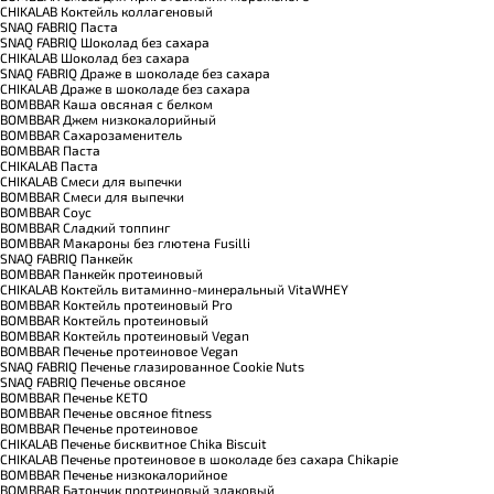
CHIKALAB Коктейль коллагеновый
SNAQ FABRIQ Паста
SNAQ FABRIQ Шоколад без сахара
CHIKALAB Шоколад без сахара
SNAQ FABRIQ Драже в шоколаде без сахара
CHIKALAB Драже в шоколаде без сахара
BOMBBAR Каша овсяная с белком
BOMBBAR Джем низкокалорийный
BOMBBAR Сахарозаменитель
BOMBBAR Паста
CHIKALAB Паста
CHIKALAB Смеси для выпечки
BOMBBAR Смеси для выпечки
BOMBBAR Соус
BOMBBAR Сладкий топпинг
BOMBBAR Макароны без глютена Fusilli
SNAQ FABRIQ Панкейк
BOMBBAR Панкейк протеиновый
CHIKALAB Коктейль витаминно-минеральный VitaWHEY
BOMBBAR Коктейль протеиновый Pro
BOMBBAR Коктейль протеиновый
BOMBBAR Коктейль протеиновый Vegan
BOMBBAR Печенье протеиновое Vegan
SNAQ FABRIQ Печенье глазированное Cookie Nuts
SNAQ FABRIQ Печенье овсяное
BOMBBAR Печенье KETO
BOMBBAR Печенье овсяное fitness
BOMBBAR Печенье протеиновое
CHIKALAB Печенье бисквитное Chika Biscuit
CHIKALAB Печенье протеиновое в шоколаде без сахара Chikapie
BOMBBAR Печенье низкокалорийное
BOMBBAR Батончик протеиновый злаковый