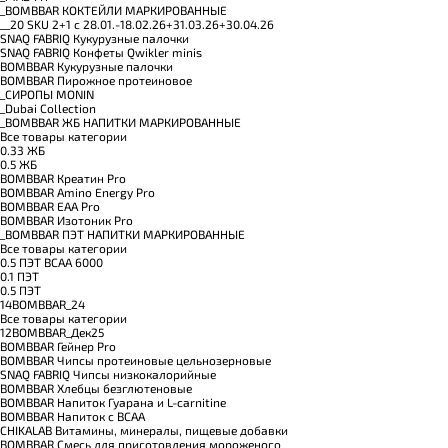
_BOMBBAR КОКТЕЙЛИ МАРКИРОВАННЫЕ
__20 SKU 2+1 с 28.01.-18.02.26+31.03.26+30.04.26
SNAQ FABRIQ Кукурузные палочки
SNAQ FABRIQ Конфеты Qwikler minis
BOMBBAR Кукурузные палочки
BOMBBAR Пирожное протеиновое
_CИРОПЫ MONIN
_Dubai Collection
_BOMBBAR ЖБ НАПИТКИ МАРКИРОВАННЫЕ
Все товары категории
0.33 ЖБ
0.5 ЖБ
BOMBBAR Креатин Pro
BOMBBAR Amino Energy Pro
BOMBBAR EAA Pro
BOMBBAR Изотоник Pro
_BOMBBAR ПЭТ НАПИТКИ МАРКИРОВАННЫЕ
Все товары категории
0.5 ПЭТ ВСАА 6000
0.1 ПЭТ
0.5 ПЭТ
14BOMBBAR_24
Все товары категории
12BOMBBAR_Дек25
BOMBBAR Гейнер Pro
BOMBBAR Чипсы протеиновые цельнозерновые
SNAQ FABRIQ Чипсы низкокалорийные
BOMBBAR Хлебцы безглютеновые
BOMBBAR Напиток Гуарана и L-carnitine
BOMBBAR Напиток с BCAA
CHIKALAB Витамины, минералы, пищевые добавки
BOMBBAR Смесь для приготовления мороженого