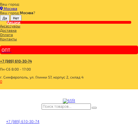
Ваш город:
Главная
Москва
ДЛЯ ЗДОРОВОГО ПИТАНИЯ
Ваш город
Москва
?
DR.KORNER
Акции
DR.KORNER Хлебцы "Злаковый коктейль" с витаминами и минералами 100г
Аксессуары
Доставка
Оплата
Контакты
ОПТ
+7 (989) 610-30-74
Пн-Сб 8:00 - 17:00
г. Симферополь, ул. Глинки 57, корпус 2, склад 4
0
+7 (989) 610-30-74