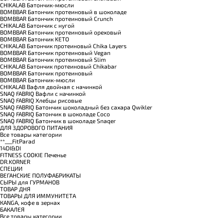
CHIKALAB Батончик-мюсли
BOMBBAR Батончик протеиновый в шоколаде
BOMBBAR Батончик протеиновый Crunch
CHIKALAB Батончик с нугой
BOMBBAR Батончик протеиновый ореховый
BOMBBAR Батончик KETO
CHIKALAB Батончик протеиновый Chika Layers
BOMBBAR Батончик протеиновый Vegan
BOMBBAR Батончик протеиновый Slim
CHIKALAB Батончик протеиновый Chikabar
BOMBBAR Батончик протеиновый
BOMBBAR Батончик-мюсли
CHIKALAB Вафля двойная с начинкой
SNAQ FABRIQ Вафли с начинкой
SNAQ FABRIQ Хлебцы рисовые
SNAQ FABRIQ Батончик шоколадный без сахара Qwikler
SNAQ FABRIQ Батончик в шоколаде Coco
SNAQ FABRIQ Батончик в шоколаде Snaqer
ДЛЯ ЗДОРОВОГО ПИТАНИЯ
Все товары категории
**___FitParad
14DI&DI
FITNESS COOKIE Печенье
DR.KORNER
СПЕЦИИ
ВЕГАНСКИЕ ПОЛУФАБРИКАТЫ
СЫРЫ для ГУРМАНОВ
TОВАР ДНЯ
TОВАРЫ ДЛЯ ИММУНИТЕТА
КANGA, кофе в зернах
БАКАЛЕЯ
Все товары категории